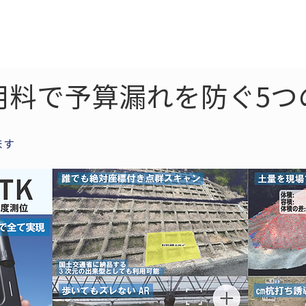
ne
LiDAR
ドローン
360
ソーラー
用料で予算漏れを防ぐ5つ
ます