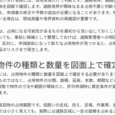
切り分ける際には、現地写真だけで判断せず、道路境界、道路
係を図面で確認します。道路境界が曖昧なまま占用不要と判断
え、申請書の修正や予算の追加が必要になることがあります。
いる場合は、現地測量や境界資料の再確認が重要です。
は、占用になる可能性があるものを最初から洗い出しておくこ
っても、事前に候補として整理しておけば、道路管理者への相
。反対に、申請直前になって新たな占用物件が見つかると、占
延のリスクまで発生します。
用物件の種類と数量を図面上で確
には、占用物件の種類と数量を図面上で確定する必要がありま
ものではなく、占用物件の分類、面積、延長、本数、期間など
段階で物件の寸法や範囲が曖昧だと、許可申請時に算定条件が
ます。
仮設物の占用範囲です。仮囲いの支柱、控え、足場、作業帯、
では小さく見えても、実際には道路区域に一定の面積を占める