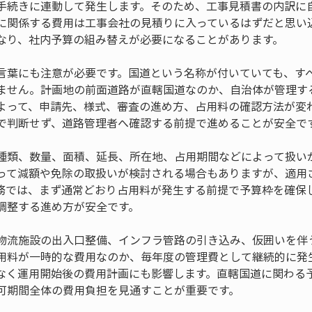
手続きに連動して発生します。そのため、工事見積書の内訳に
に関係する費用は工事会社の見積りに入っているはずだと思い
なり、社内予算の組み替えが必要になることがあります。
言葉にも注意が必要です。国道という名称が付いていても、す
ません。計画地の前面道路が直轄国道なのか、自治体が管理す
よって、申請先、様式、審査の進め方、占用料の確認方法が変
で判断せず、道路管理者へ確認する前提で進めることが安全で
種類、数量、面積、延長、所在地、占用期間などによって扱い
って減額や免除の取扱いが検討される場合もありますが、適用
務では、まず通常どおり占用料が発生する前提で予算枠を確保
調整する進め方が安全です。
物流施設の出入口整備、インフラ管路の引き込み、仮囲いを伴
用料が一時的な費用なのか、毎年度の管理費として継続的に発
なく運用開始後の費用計画にも影響します。直轄国道に関わる
可期間全体の費用負担を見通すことが重要です。