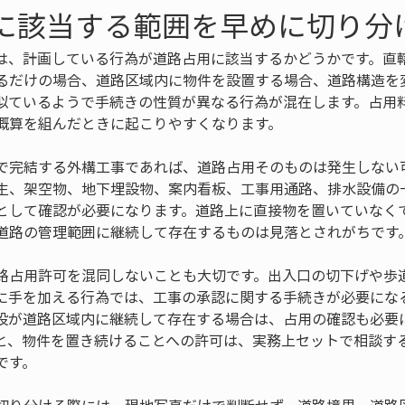
用に該当する範囲を早めに切り分
は、計画している行為が道路占用に該当するかどうかです。直
るだけの場合、道路区域内に物件を設置する場合、道路構造を
似ているようで手続きの性質が異なる行為が混在します。占用
概算を組んだときに起こりやすくなります。
で完結する外構工事であれば、道路占用そのものは発生しない
生、架空物、地下埋設物、案内看板、工事用通路、排水設備の
として確認が必要になります。道路上に直接物を置いていなく
道路の管理範囲に継続して存在するものは見落とされがちです
路占用許可を混同しないことも大切です。出入口の切下げや歩
に手を加える行為では、工事の承認に関する手続きが必要にな
設が道路区域内に継続して存在する場合は、占用の確認も必要
と、物件を置き続けることへの許可は、実務上セットで相談す
です。