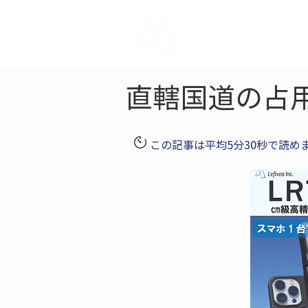
LRTK
Pho
直轄国道の占
この記事は平均5分30秒で読め