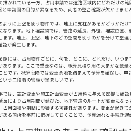
て描かれている一方、占用申請では道路区域内にどれだけの範
図と申請図の目的が異なるため、両者の整合確認が欠かせませ
のように上空を使う物件では、地上に支柱があるかどうかだけ
になります。地下埋設物では、管路の延長、外径、埋設位置、
します。地上、上空、地下のどの空間を使うのかを分けて整理
確認が発生します。
る際には、占用物件ごとに、何を、どこに、どれだけ、いつま
があります。ここで重要なのは、概算見積り用の大まかな数量
ことです。概算段階では変更余地を踏まえて予算を確保し、申
という二段階の管理が望ましいです。
事では、設計変更や施工計画変更が占用料に与える影響も確認
延長により占用期間が延びた、地下管路のルートが変更になっ
、占用面積や期間に影響する可能性があります。変更が起きて
がある箇所を事前に把握しておくことで、予算漏れと手続き遅