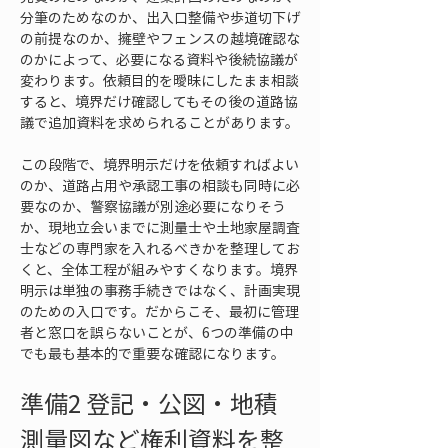
分筆のためなのか、出入口整備や歩道切下げ
の前提なのか、擁壁やフェンスの越境確認な
のかによって、必要になる資料や後続協議が
変わります。依頼目的を曖昧にしたまま相談
すると、境界だけ確認してもその後の道路協
議で追加資料を求められることがあります。
この段階で、境界明示だけを依頼すればよい
のか、道路占用や承認工事の相談も同時に必
要なのか、警察協議が別途必要になりそう
か、現地立会いまでに測量士や土地家屋調査
士などの専門家を入れるべきかを整理してお
くと、全体工程が組みやすくなります。境界
明示は単独の事務手続きではなく、計画実現
のための入口です。だからこそ、最初に管理
者と窓口を誤らないことが、6つの準備の中
でも最も基本的で重要な確認になります。
準備2 登記・公図・地積
測量図など権利資料を整