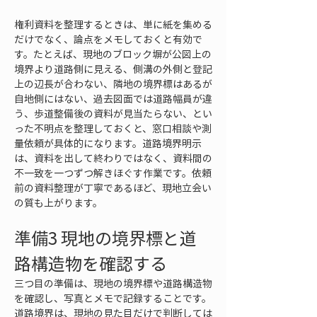
権利資料を整理するときは、単に紙を集める
だけでなく、論点をメモしておくと有効で
す。たとえば、現地のブロック塀が公図上の
境界より道路側に見える、側溝の外側と登記
上の辺長が合わない、隣地の境界標はあるが
自地側にはない、過去図面では道路幅員が違
う、歩道整備後の資料が見当たらない、とい
った不明点を整理しておくと、窓口相談や測
量依頼が具体的になります。道路境界明示
は、資料を出して終わりではなく、資料間の
不一致を一つずつ解きほぐす作業です。依頼
前の資料整理が丁寧であるほど、現地立会い
の質も上がります。
準備3 現地の境界標と道
路構造物を確認する
三つ目の準備は、現地の境界標や道路構造物
を確認し、写真とメモで記録することです。
道路境界は、現地の見た目だけで判断しては