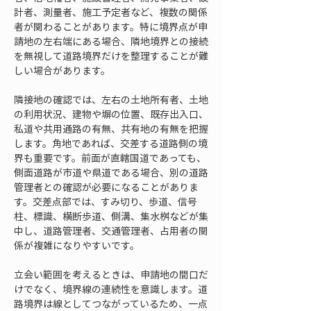
計者、測量者、施工予定者など、複数の関係
者が関わることがあります。特に境界点が申
請地の左右端にある場合、隣地境界との接続
を無視して道路境界だけを整理することが難
しい場合があります。
隣接地の確認では、左右の土地所有者、土地
の利用状況、建物や塀の位置、既存出入口、
私道や共用通路の有無、共有地の有無を把握
します。角地であれば、交差する道路側の境
界も重要です。前面が直轄国道であっても、
側面道路が市道や県道である場合、別の道路
管理者との確認が必要になることがありま
す。交差点部では、すみ切り、歩道、信号
柱、標識、横断歩道、側溝、集水桝などが集
中し、道路管理者、交通管理者、占用者の関
係が複雑になりやすいです。
立会い範囲を考えるときは、申請地の間口だ
けでなく、境界線の連続性を意識します。道
路境界は線としてつながっているため、一点