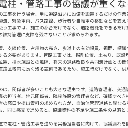
電柱・管路工事の協議が重くな
の工事を行う場合、単に道路沿いに設備を設置するだけの作業
物流、緊急車両、バス路線、歩行者や自転車の移動などを支え
使う工事では、施工の都合だけでなく、道路機能をできるだけ
の維持管理に支障を残さないことが求められます。
置、支線位置、占用物の高さ、歩道上の有効幅員、視距、標識
する必要があります。管路工事では、掘削位置、土被り、既設
位置、排水施設との離隔、将来の道路改良や共同溝計画との関
道路区域内に長く残る設備であるため、施工時だけでなく、供
のは、関係者が多いことも大きな理由です。道路管理者、交通
導の担当者、地元関係者、隣接施設の管理者など、確認すべき
者の窓口や提出資料の求められ方が、自治体管理道路と異なる
も、同じ感覚で進めると、協議資料の不足や施工条件の見落と
道で電柱・管路工事を進める実務担当者に向けて、協議漏れを