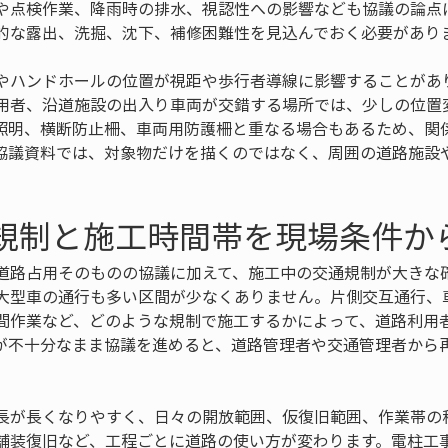
や点検作業、降雨時の排水、視認性への影響なども協議の論点
的な露出、洗掘、沈下、補修困難性を見込んでおく必要があり
やハンドホールの位置が視距や歩行者導線に影響することがあ
用者、沿道施設の出入り車両が交錯する場所では、少しの位置
照明、横断防止柵、車両用防護柵と重なる場合もあるため、関
協議資料では、対象物だけを描くのではなく、周囲の道路施設
通規制と施工時間帯を現場条件か
道路占用そのものの協議に加えて、施工中の交通規制が大きな
大型車の通行も多い区間が少なくありません。片側交互通行、
間作業など、どのような規制で施工するかによって、道路利用
が不十分なまま協議を進めると、道路管理者や交通管理者から
。
長が長くなりやすく、日々の開放範囲、仮復旧範囲、作業帯の
舗装復旧など、工程ごとに道路の使い方が変わります。電柱工