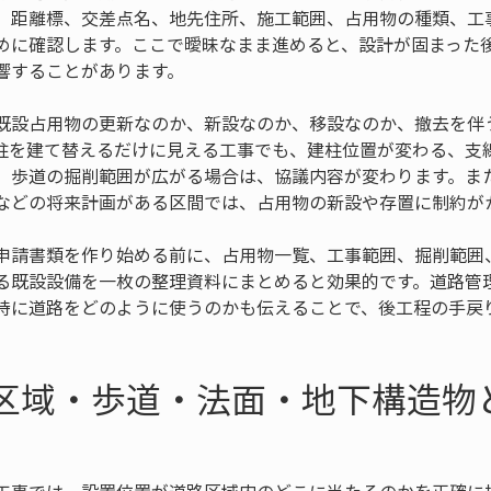
、距離標、交差点名、地先住所、施工範囲、占用物の種類、工
めに確認します。ここで曖昧なまま進めると、設計が固まった
響することがあります。
既設占用物の更新なのか、新設なのか、移設なのか、撤去を伴
柱を建て替えるだけに見える工事でも、建柱位置が変わる、支
、歩道の掘削範囲が広がる場合は、協議内容が変わります。ま
などの将来計画がある区間では、占用物の新設や存置に制約が
申請書類を作り始める前に、占用物一覧、工事範囲、掘削範囲
る既設設備を一枚の整理資料にまとめると効果的です。道路管
時に道路をどのように使うのかも伝えることで、後工程の手戻
路区域・歩道・法面・地下構造物