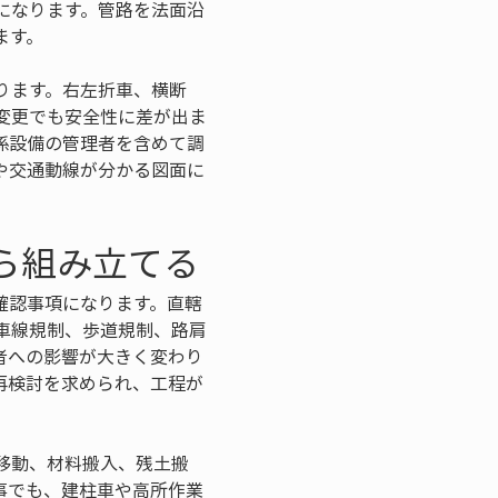
になります。管路を法面沿
ます。
ります。右左折車、横断
変更でも安全性に差が出ま
係設備の管理者を含めて調
や交通動線が分かる図面に
ら組み立てる
確認事項になります。直轄
車線規制、歩道規制、路肩
者への影響が大きく変わり
再検討を求められ、工程が
移動、材料搬入、残土搬
事でも、建柱車や高所作業