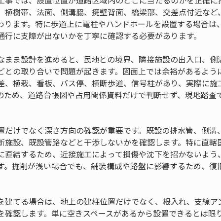
工事では、設置位置が道路区域内のどこに当たるのかを正確に
、植樹帯、法面、側溝脇、擁壁背面、橋梁部、交差点付近など
わります。特に歩道上に電柱やハンドホールを設置する場合は
通行に支障が出ないかを丁寧に確認する必要があります。
なまま設計を進めると、民地との境界、隣接施設の出入口、側
どとの取り合いで問題が起きます。図面上では余裕があるよう
差、植栽、看板、バス停、横断歩道、信号柱があり、実際に施
のため、道路台帳図や占用関係資料だけで判断せず、現地踏査
置だけでなく深さ方向の確認が重要です。既設の排水管、側溝
断施設、既設管路などと干渉しないかを確認します。特に直轄
に直結するため、近接施工によって損傷や沈下を招かないよう
す。掘削が浅い場合でも、舗装構成や路盤に影響するため、復
を建てる場合は、地上の建柱位置だけでなく、根入れ、支線ア
を確認します。単に空きスペースがあるから設置できるとは限