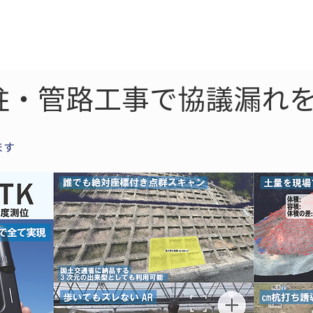
ne
LiDAR
ドローン
360
ソーラー
柱・管路工事で協議漏れを
ます