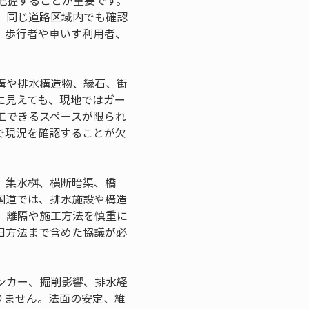
把握することが重要です。
、同じ道路区域内でも確認
、歩行者や車いす利用者、
溝や排水構造物、縁石、街
に見えても、現地ではガー
工できるスペースが限られ
で現況を確認することが欠
、集水桝、横断暗渠、橋
国道では、排水施設や構造
、離隔や施工方法を慎重に
旧方法まで含めた協議が必
ンカー、掘削影響、排水経
りません。法面の安定、維