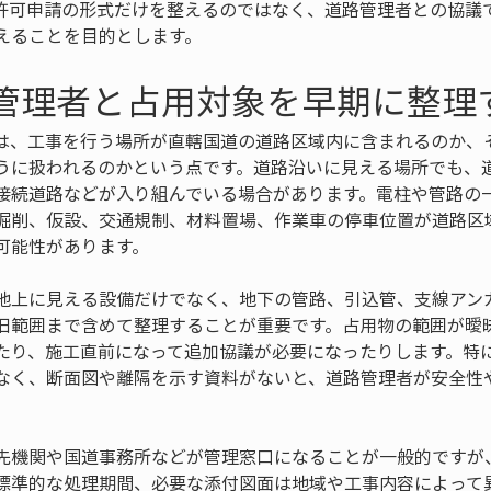
許可申請の形式だけを整えるのではなく、道路管理者との協議
えることを目的とします。
路管理者と占用対象を早期に整理
は、工事を行う場所が直轄国道の道路区域内に含まれるのか、
うに扱われるのかという点です。道路沿いに見える場所でも、
接続道路などが入り組んでいる場合があります。電柱や管路の
掘削、仮設、交通規制、材料置場、作業車の停車位置が道路区
可能性があります。
地上に見える設備だけでなく、地下の管路、引込管、支線アン
旧範囲まで含めて整理することが重要です。占用物の範囲が曖
たり、施工直前になって追加協議が必要になったりします。特
なく、断面図や離隔を示す資料がないと、道路管理者が安全性
先機関や国道事務所などが管理窓口になることが一般的ですが
標準的な処理期間、必要な添付図面は地域や工事内容によって