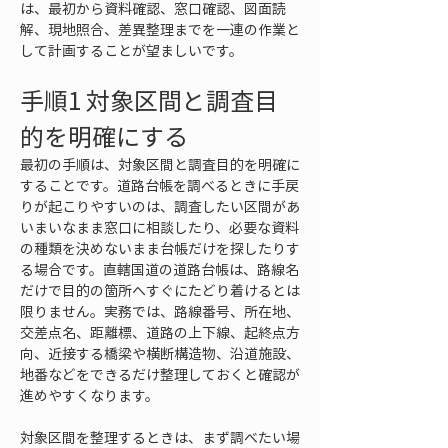
は、最初から資料確認、窓口確認、図面読
解、現地照合、差異整理までを一連の作業と
して計画することが望ましいです。
手順1 対象区間と調査目
的を明確にする
最初の手順は、対象区間と調査目的を明確に
することです。道路台帳を調べるときに手戻
りが起こりやすいのは、調査したい区間があ
いまいなまま窓口に相談したり、必要な資料
の種類を決めないまま台帳だけを探したりす
る場合です。直轄国道の道路台帳は、路線名
だけで目的の箇所へすぐにたどり着けるとは
限りません。実務では、路線番号、所在地、
交差点名、距離標、道路の上下線、起終点方
向、近接する橋梁や横断構造物、沿道施設、
地番などをできるだけ整理しておくと確認が
進めやすくなります。
対象区間を整理するときは、まず調べたい場