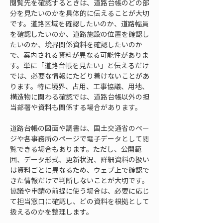
閲覧先を確認するときは、道路台帳のどの部
分を見たいのかを具体的に伝えることが大切
です。道路区域を確認したいのか、道路幅員
を確認したいのか、道路施設の位置を確認し
たいのか、境界関係資料を確認したいのか
で、案内される資料が異なる可能性がありま
す。単に「道路台帳を見たい」と伝えるだけ
では、必要な情報にたどり着けないことがあ
ります。特に境界、占用、工事協議、用地、
構造物に関わる確認では、道路台帳以外の担
当部署や資料も関係する場合があります。
道路台帳の図面や調書は、国土交通省のペー
ジや各事務所のページで電子データとして閲
覧できる場合もあります。ただし、公開範
囲、データ形式、更新状況、詳細資料の扱い
は資料ごとに異なるため、ウェブ上で確認で
きた情報だけで判断しないことが大切です。
協議や申請の前提に使う場合は、必要に応じ
て担当窓口に確認し、どの資料を根拠として
扱えるのかを整理します。