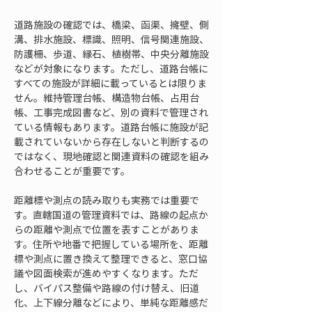
道路施設の確認では、橋梁、函渠、擁壁、側
溝、排水施設、標識、照明、信号関連施設、
防護柵、歩道、縁石、植樹帯、中央分離施設
などが対象になります。ただし、道路台帳に
すべての施設が詳細に載っているとは限りま
せん。維持管理台帳、構造物台帳、占用台
帳、工事完成図書など、別の資料で管理され
ている情報もあります。道路台帳に施設が記
載されていないから存在しないと判断するの
ではなく、現地確認と関連資料の確認を組み
合わせることが重要です。
距離標や測点の読み取りも実務では重要で
す。直轄国道の管理資料では、路線の起点か
らの距離や測点で位置を表すことがありま
す。住所や地番で把握している場所を、距離
標や測点に置き換えて整理できると、窓口協
議や図面検索が進めやすくなります。ただ
し、バイパス整備や路線の付け替え、旧道
化、上下線分離などにより、単純な距離感だ