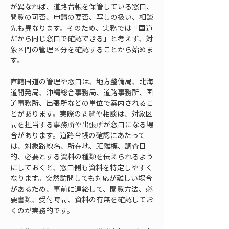
が異なれば、道路台帳を保管している窓口、
閲覧の可否、申請の要否、写しの扱い、相談
先も異なります。そのため、実務では「国道
だから同じ窓口で確認できる」と考えず、対
象区間の管理区分を確認することから始めま
す。
直轄国道の管理や窓口は、地方整備局、北海
道開発局、沖縄総合事務局、道路事務所、国
道事務所、出張所などの単位で案内されるこ
とがあります。実際の閲覧や相談は、対象区
間を担当する事務所や出張所が窓口になる場
合があります。道路台帳の確認にあたって
は、対象路線名、所在地、距離標、調査目
的、必要とする資料の種類を伝えられるよう
にしておくと、窓口側も資料を特定しやすく
なります。突然訪問しても対応が難しい場合
があるため、事前に連絡して、閲覧方法、必
要書類、受付時間、資料の有無を確認してお
くのが実務的です。