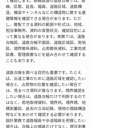
て確認します。直轄国道の道路台帳では、路
線、区間、延長、幅員、道路区域、道路構
造、橋梁やトンネルなどの構造物に関する基
礎情報を確認できる場合があります。ただ
し、閲覧できる資料の範囲や形式は、地域、
担当事務所、資料の保管状況、確認目的によ
って異なる場合があります。実務では、道路
台帳図、道路台帳平面図、道路区域図、用地
図、境界関係資料、占用関係資料、工事完成
図書、管理調書などを組み合わせて確認する
こともあります。
道路台帳を調べる目的も重要です。たとえ
ば、沿道工事のために道路区域を確認したい
場合と、占用物の位置を確認したい場合で
は、見るべき資料が異なります。境界確認を
したい場合は、道路台帳だけで判断するので
はなく、用地取得資料、境界杭、境界標、地
積測量図、過去の立会記録、現地の既設構造
物などをあわせて確認する必要があります。
設計業務で道路幅員や歩道幅員を把握したい
場合は、台帳上の幅員だけでなく、現況測量