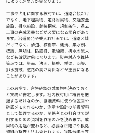
によって進め方が異なります。
工事や占用に関する検討では、道路台帳だけ
でなく、地下埋設物、道路附属物、交通安全
施設、排水施設、舗装構成、規制条件、過去
工事の完成図書などが必要になる場合があり
ます。沿道開発や乗入れ計画では、道路区域
だけでなく、歩道、植樹帯、側溝、集水桝、
標識、照明柱、防護柵、電線類、排水の流末
なども確認対象になります。災害対応や維持
管理では、斜面、法面、擁壁、橋梁、函渠、
排水施設、道路の高さ関係などが重要になる
ことがあります。
この段階で、台帳確認の成果物も決めておく
と実務が安定します。社内検討用に概要を把
握するだけなのか、協議資料に使う位置図や
確認メモを作るのか、測量や設計の前提資料
として整理するのか、関係者との打合せで説
明するための資料を作るのかを決めます。成
果物の用途が変わると、必要な正確さや根拠
資料の整理方法も変わります。道路台帳の写