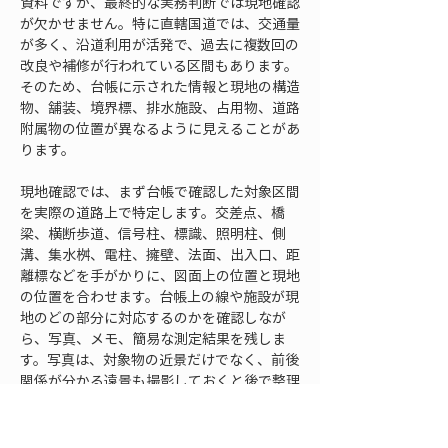
資料ですが、最終的な実務判断では現地確認
が欠かせません。特に直轄国道では、交通量
が多く、沿道利用が活発で、過去に複数回の
改良や補修が行われている区間もあります。
そのため、台帳に示された情報と現地の構造
物、舗装、境界標、排水施設、占用物、道路
附属物の位置が異なるように見えることがあ
ります。
現地確認では、まず台帳で確認した対象区間
を実際の道路上で特定します。交差点、橋
梁、横断歩道、信号柱、標識、照明柱、側
溝、集水桝、電柱、擁壁、法面、出入口、距
離標などを手がかりに、図面上の位置と現地
の位置を合わせます。台帳上の線や施設が現
地のどの部分に対応するのかを確認しなが
ら、写真、メモ、簡易な測定結果を残しま
す。写真は、対象物の近景だけでなく、前後
関係が分かる遠景も撮影しておくと後で整理
しやすくなります。
道路区域や境界に関する確認では、境界標や