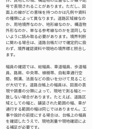
界、民地との境、構造物の位置などが線や記
号で表現されることがあります。ただし、図
面上の線がどの意味を持つのかは凡例や資料
の種類によって異なります。道路区域線なの
か、用地境界なのか、地形線なのか、構造物
外形なのか、単なる参考線なのかを混同しな
いように読み取る必要があります。境界判断
に関わる場合は、道路台帳だけで確定的に扱
わず、境界確認資料や現地の境界標と照合し
ます。
幅員の確認では、総幅員、車道幅員、歩道幅
員、路肩、中央帯、植樹帯、自転車通行空
間、側溝、法面などの扱いを分けて見ること
が大切です。道路台帳上の幅員は、図面の表
現や調書の分類によって、現地で測る幅と一
致しない場合があります。たとえば、道路区
域としての幅と、舗装された範囲の幅、車が
通行する範囲の幅は同じではありません。工
事や設計の前提にする場合は、台帳上の幅員
を確認したうえで、現地測量や現地確認によ
る補足が必要です。