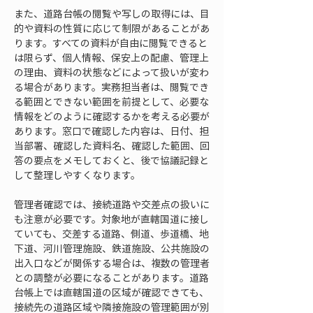
また、道路台帳の閲覧や写しの取得には、目
的や資料の性質に応じて制限があることがあ
ります。すべての資料が自由に閲覧できると
は限らず、個人情報、保安上の配慮、管理上
の理由、資料の状態などによって扱いが変わ
る場合があります。実務担当者は、閲覧でき
る範囲とできない範囲を前提として、必要な
情報をどのように確認するかを考える必要が
あります。窓口で確認した内容は、日付、担
当部署、確認した資料名、確認した範囲、回
答の要点をメモしておくと、後で協議記録と
して整理しやすくなります。
管理者確認では、接続道路や交差点の扱いに
も注意が必要です。対象地が直轄国道に接し
ていても、交差する道路、側道、歩道橋、地
下道、河川管理施設、鉄道施設、公共施設の
出入口などが関係する場合は、複数の管理者
との調整が必要になることがあります。道路
台帳上では直轄国道の区域が確認できても、
接続先の道路区域や隣接施設の管理範囲が別