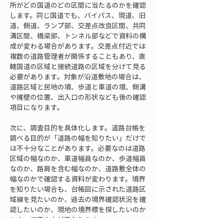
所がどの国道のどの区間に当たるのかを確認
します。同じ国道でも、バイパス、現道、旧
道、側道、ランプ部、交差点改良区間、共同
溝区間、橋梁部、トンネル部などで資料の構
成が変わる場合があります。交差点付近では
複数の道路管理者が関係することもあり、直
轄国道の区域と接続道路の区域を分けて見る
必要があります。対象が沿道敷地の場合は、
道路区域と民地の境、歩道と車道の境、側溝
や擁壁の位置、出入口の形状なども後の確認
項目になります。
次に、調査目的を具体化します。道路台帳を
調べる目的が「道路の幅を知りたい」だけで
は不十分なことがあります。必要なのは道路
区域の幅なのか、車道幅員なのか、歩道幅員
なのか、路肩を含む幅なのか、道路敷全体の
幅なのかで確認する資料が変わります。境界
を知りたい場合も、台帳図に示された道路区
域線を見たいのか、過去の境界確認状況を確
認したいのか、現地の境界標を探したいのか