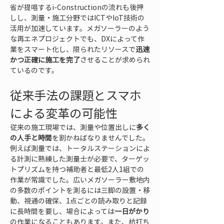
省が提唱するi-Constructionの流れも後押
しし、測量・施工分野ではICTやIoT技術の
活用が加速しています。メガソーラーのよう
な再エネプロジェクトでも、DXによって作
業をスマート化し、限られたリソースで
迅速
かつ正確に施工を完了
させることが求められ
ているのです。
従来手法の課題とスマホ
による変革の可能性
従来の施工現場では、測量や位置出しに
多く
の人手と時間
を割かねばなりませんでした。
例えば測量では、トータルステーションによ
る計測に熟練した測量士が必要で、ターゲッ
トプリズムを持つ補助者と最低2人1組での
作業が常識でした。広いメガソーラー敷地内
の多数のポイントを測るには三脚の設置・移
動、視通の確保、1点ごとの読み取りと記録
に長時間を要し、場合によっては
一日がかり
の作業になることもあります。また、杭打ち