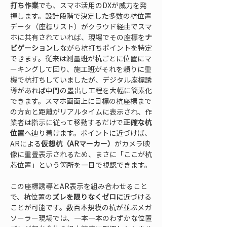
打ち作業
でも、スマホ活用のDXが威力を発
揮します。設計段階で決定した多数の杭位置
データ（座標リスト）がクラウド経由でスマ
ホに共有されていれば、現場でその座標を
ナ
ビゲーション
しながら杭打ちポイントを特定
できます。従来は測量班が杭ごとに位置にマ
ーキングして回り、施工班がそれを頼りに重
機で杭打ちしていましたが、デジタル座標誘
導があれば中間の墨出し工程を大幅に簡素化
できます。スマホ画面上に目標の杭座標まで
の方向と距離がリアルタイムに表示され、作
業者は指示に従って移動するだけで
正確な杭
位置
へ辿り着けます。ポイントに近づけば、
ARによる
仮想杭（ARマーカー）
がカメラ映
像に重畳表示されるため、まさに「ここが杭
芯位置」という箇所を一目で視認できます。
この座標誘導とAR表示を組み合わせること
で、杭位置の
ズレを限りなくゼロに
近づける
ことが可能です。数百本規模の杭が並ぶメガ
ソーラー現場では、一本一本のわずかな位置