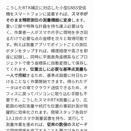
こうしたRTK補正に対応した小型GNSS受信
機をスマートフォンに装着すれば、
スマホが
そのまま精密測位の測量機器に変身
します。
重い三脚や特殊な計器を持ち運ぶ必要はな
く、作業者一人がスマホ片手に現地を歩き回
るだけで必要な点の座標を次々と取得可能で
す。例えば測量アプリでポイントごとの測位
ボタンをタップすれば、緯度経度や高さを即
座に記録し、同時に平面直角座標系などプロ
ジェクトで使う座標系に自動変換して保存し
てくれます。
位置出しに必要な基準点測量も
一人で完結
するため、基準点設置に何日もか
けることなく作業開始できます。得られたデ
ータはその場でクラウド送信できるため、オ
フィスに戻ってパソコンに取り込む手間も不
要です。こうしたスマホRTK測量により、広
範囲の地形測量や杭打ち位置の事前計測が飛
躍的に効率化されます。現場スタッフ各自が
1人1台のスマホ測量装置を持ち、並行して
測量作業を進めれば、
従来の数倍のスピード
で現地調査を完了することも夢ではありませ