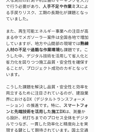
大な測点の計測や杭位置のマーキングを人力
で行う必要があり、
人手不足や作業ミス
によ
る手戻りリスク、工期の長期化が課題となっ
ていました。
また、再生可能エネルギー事業への注目が高
まる中でメガソーラー案件は全国各地で増加
していますが、地方や山間部の現場では
熟練
人材の不足
や
過酷な作業環境
も課題です。こ
うした中、デジタル技術を活用して省人化と
省力化を図りつつ施工品質・安全性を確保す
ることが、プロジェクト成功のカギとなって
います。
こうした課題を解決し品質・安全性と効率を
両立するために注目されているのが、建設業
界におけるDX（デジタルトランスフォーメ
ーション）の推進です。特に、
スマートフォ
ンと先端技術を活用した施工DX
は、測量か
ら設計、杭打ちまでのプロセス全体をデジタ
ルでつなぎ、一貫した効率化と精度向上を実
現する鍵として期待されています。国土交通