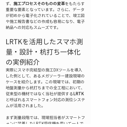
ず、
施工プロセスそのものの変革
をもたらす
重要な要素となっています。さらに、データ
が初めから電子化されていることで、竣工図
や施工報告書などの作成も容易になり、電子
納品への対応もスムーズです。
LRTKを活用したスマホ測
量・設計・杭打ち一体化
の実例紹介
実際にスマホ完結型の施工DXツールを導入
した例として、あるメガソーラー建設現場の
ケースを紹介します。この現場では、初期の
地盤測量から杭打ちまでの全工程において、
従来型の機材ではなく当社が提供する
LRTK
と呼ばれるスマートフォン対応の測位システ
ムが活用されました。
まず測量段階では、現場担当者がスマートフ
ォンに装着したLRTK受信機を用いて一人で