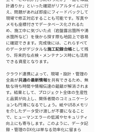
計通りか」といった確認がリアルタイムに行
え、問題があれば即座にフィードバックして
現場で修正対応することも可能です。写真や
メモも座標付きでデータベース化されるた
め、施工中に気づいた点（岩盤露出箇所や湧
水箇所など）を後から探す際も地図上で容易
に確認できます。完成後には、これらすべて
のデータがデジタルな
施工記録台帳
として残
り、将来的な点検・メンテナンス時にも活用
できる資産となります。
クラウド連携によって、現場・設計・管理の
全員が
共通の最新情報
を共有できるため、無
駄な待ち時間や情報伝達の齟齬が解消されま
す。結果として、プロジェクト全体の生産性
と品質が向上し、関係者間のコミュニケーシ
ョンも円滑になるでしょう。紙やUSBメモリ
を介したデータ受け渡しが不要になること
で、ヒューマンエラーの低減やセキュリティ
向上にも寄与します。このように、データ記
録・管理のDX化は単なる効率化に留まら