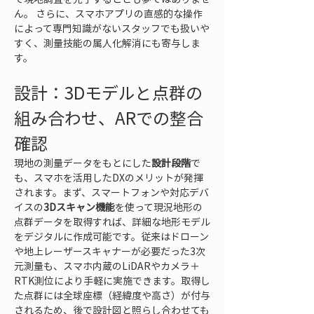
ん。 さらに、スマホアプリの直感的な操作
によって専門知識がないスタッフでも扱いや
すく、測量技能の属人化解消にも寄与しま
す。
設計：3Dモデルと点群の
組み合わせ、ARでの整合
確認
現地の測量データをもとにした
設計段階
で
も、スマホを活用したDXのメリットが発揮
されます。まず、スマートフォンや対応デバ
イスの
3Dスキャン機能
を使って現況地形の
点群データを取得すれば、詳細な地形モデル
をデジタルに作成可能です。従来はドローン
や地上レーザースキャナーが必要だった3次
元測量も、スマホ内蔵のLiDARやカメラ＋
RTK測位により手軽に実施できます。取得し
た点群には全球座標（経緯度や高さ）が付与
されるため、後で設計図と照らし合わせても