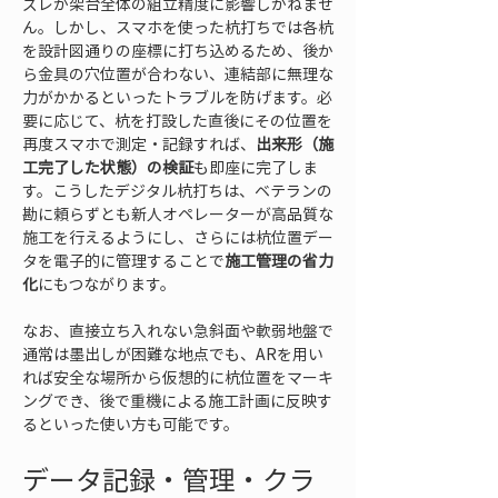
ズレが架台全体の組立精度に影響しかねませ
ん。しかし、スマホを使った杭打ちでは各杭
を設計図通りの座標に打ち込めるため、後か
ら金具の穴位置が合わない、連結部に無理な
力がかかるといったトラブルを防げます。必
要に応じて、杭を打設した直後にその位置を
再度スマホで測定・記録すれば、
出来形（施
工完了した状態）の検証
も即座に完了しま
す。こうしたデジタル杭打ちは、ベテランの
勘に頼らずとも新人オペレーターが高品質な
施工を行えるようにし、さらには杭位置デー
タを電子的に管理することで
施工管理の省力
化
にもつながります。
なお、直接立ち入れない急斜面や軟弱地盤で
通常は墨出しが困難な地点でも、ARを用い
れば安全な場所から仮想的に杭位置をマーキ
ングでき、後で重機による施工計画に反映す
るといった使い方も可能です。
データ記録・管理・クラ