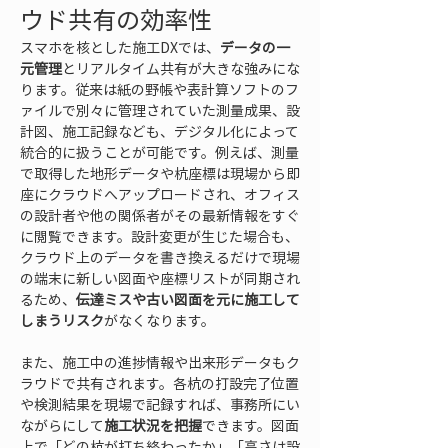
ウド共有の効率性
スマホを核とした施工DXでは、
データの一
元管理
とリアルタイム共有が大きな強みにな
ります。従来は紙の野帳や表計算ソフトのフ
ァイルで別々に管理されていた測量成果、設
計図、施工記録なども、デジタル化によって
統合的に扱うことが可能です。例えば、測量
で取得した地形データや杭座標は現場から即
座にクラウドへアップロードされ、オフィス
の設計者や他の関係者がその最新情報をすぐ
に閲覧できます。設計変更が生じた場合も、
クラウド上のデータを書き換えるだけで現場
の端末に新しい図面や座標リストが同期され
るため、
伝達ミスや古い図面を元に施工して
しまうリスク
がなくなります。
また、施工中の進捗情報や出来形データもク
ラウドで共有されます。各杭の打設完了位置
や検測結果を現場で記録すれば、事務所にい
ながらにして
施工状況を把握
できます。図面
上で「どの杭が打ち終わったか」「高さは設