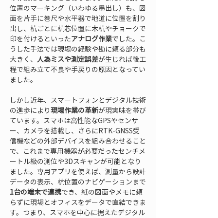
位置のマーキング（いわゆる墨出し）も、図
面を片手に巻尺や水平器で地道に位置を割り
出し、杭ごとに杭芯位置に木杭やチョークで
印を付けるといった
アナログ作業
でした。こ
うした手法では現場の経験や勘に頼る部分も
大きく、
人為ミスや測定誤差
が生じれば後工
程で組み立て不良や手戻りの原因となってい
ました。
しかし近年、スマートフォンとデジタル技術
の進歩により
現場作業の革新
が現実味を帯び
ています。スマホは高性能なGPSやセンサ
ー、カメラを搭載し、さらにRTK-GNSS受
信機などの外部デバイスを組み合わせること
で、これまで専用機器が必要だったセンチメ
ートル級の測位や3Dスキャンが可能となり
ました。専用アプリを使えば、測量から設計
データの表示、杭位置のナビゲーションまで
1台の端末で連携
でき、紙の図面やメモに頼
らずに現場とオフィスをデータで直結できま
す。つまり、スマホを中心に据えたデジタル