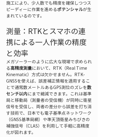
施工により、少人数でも精度を確保しつつス
ピーディーに作業を進める
ポテンシャル
が生
まれているのです。
測量：RTKとスマホの連
携による一人作業の精度
と効率
メガソーラーのように広大な現場で求められ
る
高精度測量
において、RTK（Real Time 
Kinematic）方式は欠かせません。RTK-
GNSSを使えば、誤差補正情報を適用するこ
とで通常数メートルあるGPS測位のズレを
数
センチ以内
にまで縮減できます。これは基準
局と移動局（測量者の受信機）が同時に衛星
信号を受信し、両者の差分から誤差を打ち消
す技術で、日本でも電子基準点ネットワーク
（GNSS基準局網）や準天頂衛星みちびきの
補強信号（CLAS）を利用して手軽に高精度
化が図れます。