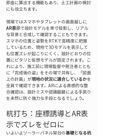
即座に算出する機能もあり、土工計画の検討
にも役立ちます。
現場ではスマホやタブレットの画面越しに
AR表示
で設計モデルを実寸投影し、リアル
な背景と合成して確認することもできます。
スマホの位置と姿勢をRTKで高精度に把握
しているため、現地で3Dモデルを表示して
も位置ズレが起こりにくく、設計どおりの位
置にピタリと仮想モデルが固定されます。こ
れにより、施工前に現場監督や発注者ととも
に「完成後の姿」をその場で共有し、「図面
上の計画」が
現地の状況に適合しているか
を
全員で確認できます。ARによる直感的な整
合確認は、設計ミスや認識齟齬による手戻り
を未然に防ぐ強力な手段となるでしょう。
杭打ち：座標誘導とAR表
示でズレをゼロに
いよいよソーラーパネル架台の
基礎となる杭