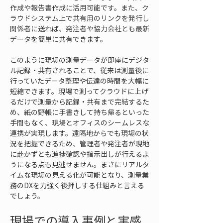
作成や報告書作成に活用可能です。また、ク
ラウドシステム上で共有用のリンクを発行し
関係者に送れば、発注者や協力会社とも最新
データを簡単に共有できます。
このように現場の測量データが即座にデジタ
ル記録・共有されることで、従来は測量後に
行っていたデータ整理や伝達の時間を大幅に
短縮できます。現場で測ってクラウドに上げ
るだけで測量から記録・共有まで完結するた
め、紙の野帳に手書きして持ち帰るといった
手間もなく、現場とオフィスのシームレスな
連携が実現します。遠隔地からでも現場の状
況を把握できるため、管理者や発注者が現地
に赴かずとも進捗確認や指示出しが行えるよ
うになる点も見逃せません。まさにリアルタ
イムな現場の見える化が可能となり、測量業
務のDXを力強く後押しする仕組みと言える
でしょう。
現場での導入事例と実感