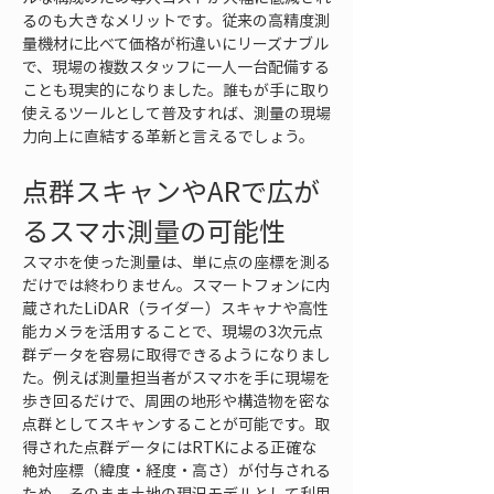
るのも大きなメリットです。従来の高精度測
量機材に比べて価格が桁違いにリーズナブル
で、現場の複数スタッフに一人一台配備する
ことも現実的になりました。誰もが手に取り
使えるツールとして普及すれば、測量の現場
力向上に直結する革新と言えるでしょう。
点群スキャンやARで広が
るスマホ測量の可能性
スマホを使った測量は、単に点の座標を測る
だけでは終わりません。スマートフォンに内
蔵されたLiDAR（ライダー）スキャナや高性
能カメラを活用することで、現場の3次元点
群データを容易に取得できるようになりまし
た。例えば測量担当者がスマホを手に現場を
歩き回るだけで、周囲の地形や構造物を密な
点群としてスキャンすることが可能です。取
得された点群データにはRTKによる正確な
絶対座標（緯度・経度・高さ）が付与される
ため、そのまま土地の現況モデルとして利用