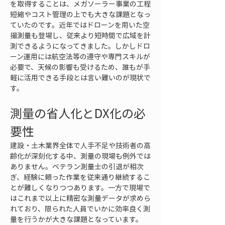
を取得することは、メガソーラー事業の工程
短縮やコスト管理の上でも大きな課題となっ
ていたのです。近年ではドローンを用いた空
撮測量も登場し、従来より短時間で広域を計
測できるようになってきました。しかしドロ
ーン運用には航空法等の遵守や専門スキルが
必要で、天候の影響も受けるため、誰もが手
軽に活用できる手段とは言い難いのが現状で
す。
測量の省人化とDX化の必
要性
建設・土木業界全体で人手不足や技術者の高
齢化が深刻化する中、測量の現場も例外では
ありません。ベテラン測量士の引退が相次
ぎ、経験に頼った作業を従来通り継続するこ
とが難しくなりつつあります。一方で現場で
はこれまで以上に精密な測量データが求めら
れており、限られた人員でいかに効率良く測
量を行うかが大きな課題となっています。