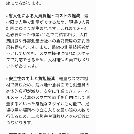
• 
省人化による人員負担・コストの軽減
 – 最
小限の人手で測量ができるため、現場の人員
計画にゆとりが生まれます。これまで2～3
名必要だった作業が1名で完結すれば、人件
費削減や外部測量会社への委託費用の節約効
果も得られます。また、熟練の測量技術者が
不足していても、スマホ操作に慣れたスタッ
フで対応できるため、人材確保の面でもメリ
• 
安全性の向上と負担軽減
 – 軽量なスマホ機
材で済むため、荒れ地や急斜面でも測量員の
身体的負担が減り、安全に作業できます。ヘ
ルメット装着のスマホで両手を自由にして測
量するといった身軽なスタイルも可能で、足
場の悪い場所への立ち入りを最小限の人数で
行えるため、二次災害や事故リスクの低減に