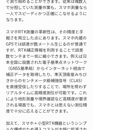
ぐ測り始めることができます。従来は複数人
で分担していた測量作業も、スマホ測量なら
一人でスピーディかつ正確にこなせるように
なります。
スマホRTK測量の革新性は、その精度と手
軽さを両立した点にあります。スマホ内蔵の
GPSでは誤差が数メートル生じるのが普通で
すが、RTK補正情報を利用することで誤差
数センチまで一気に縮小できます。例えば日
本全国に設置された電子基準点ネットワーク
（GNSS基準局）からインターネット経由で
補正データを取得したり、準天頂衛星みちび
きからのセンチメータ級補強信号（CLAS）
を直接受信したりすることで、場所を問わず
リアルタイムに高精度測位が可能です。これ
により地形測量や境界確認など高精度が要求
される場面でも、スマホとは思えない測位精
度で十分に応えることができます。
加えて、スマホ＋小型RTK機器というシンプ
ルな構成のため導入コストが大幅に低減され