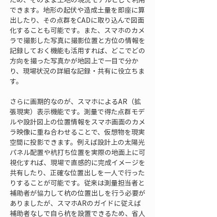
できます。地形の起伏や造成土量を即座に算
出したり、その点群をCADに取り込んで図面
化することも可能です。また、スマホのカメ
ラで撮影した写真に撮影位置と方位の情報を
記録しておく機能も活用すれば、どこでどの
方向を撮った写真かが地図上で一目で分か
り、現場状況の詳細な記録・共有に役立ちま
す。
さらに画期的なのが、スマホによるAR（拡
張現実）表示機能です。測量で得た点群モデ
ルや設計図上の位置情報をスマホ画面のカメ
ラ映像に重ね合わせることで、仮想物を現実
空間に投影できます。例えば設計上の太陽光
パネル配置や杭打ち位置を実際の地面上に可
視化すれば、現場で直感的に完成イメージを
共有したり、正確な位置出しを一人で行った
りすることが可能です。従来は測量担当者と
補助者が協力して杭の位置出しを行う必要が
ありましたが、スマホARのガイドに従えば
補助者なしで自ら杭を設置できるため、省人