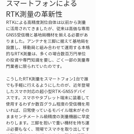
スマートフォンによる
RTK測量の革新性
RTKによる高精度測位自体は以前から測量
に活用されてきましたが、従来は高価な専用
GNSS受信機と基地局機材を揃える必要があ
りました。アンテナを三脚に据えて基地局を
設置し、移動局と組み合わせて運用する本格
的なRTK測量は、多くの場合数百万円単位
の投資や専門知識を要し、ごく一部の測量専
門業者に限られていたのです。
こうしたRTK測量をスマートフォン1台で誰
でも手軽に行えるようにしたのが、近年登場
したスマホ対応の超小型RTK-GNSSデバイ
スです。スマホやタブレット端末に装着して
使用するわずか数百グラム程度の受信機を用
いれば、日常使っているモバイル端末がその
ままセンチメートル級精度の測量機器に早変
わりします。三脚を担いで重い機材を持ち運
ぶ必要もなく、現場でスマホを取り出してす