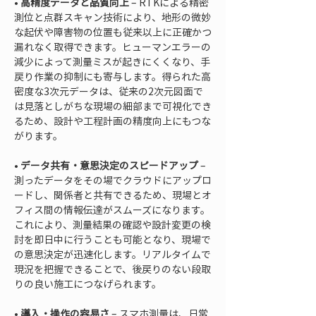
• 
高精度データと品質向上
 – RTKによる精密
測位と点群スキャン技術により、地形の微妙
な起伏や障害物の位置も従来以上に正確かつ
漏れなく取得できます。ヒューマンエラーの
減少によって測量ミスが起きにくくなり、手
戻り作業の抑制にも寄与します。得られた高
密度な3次元データは、従来の2次元図面で
は見落としがちな現場の細部まで可視化でき
るため、設計や工程計画の精度向上にもつな
• 
データ共有・意思決定のスピードアップ
 – 
測ったデータをその場でクラウドにアップロ
ードし、関係者と共有できるため、現場とオ
フィス間の情報伝達がスムーズになります。
これにより、測量結果の確認や設計変更の検
討を即日中に行うことも可能となり、現場で
の意思決定が迅速化します。リアルタイムで
現況を把握できることで、後戻りのない段取
• 
導入・操作の容易さ
 – スマホ測量は、日常