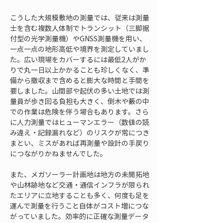
こうした大規模敷地の測量では、従来は測量
士を含む複数人体制でトランシット（三脚据
付型の光学測量機）やGNSS測量機を用い、
一点一点の地形高低や境界を測定していまし
た。広い現場をカバーするには最低2人がか
りで丸一日以上かかることも珍しくなく、準
備から撤収まで含めると膨大な時間と手間を
要しました。山間部や起伏の多い土地では測
量員が歩き回る負担も大きく、倒木や藪の中
での作業は危険を伴う場合もあります。さら
に人力測量ではヒューマンエラー（数値の読
み違え・記録漏れなど）のリスクが常につき
まとい、ミスがあれば再測量や設計の手戻り
につながりかねませんでした。
また、メガソーラー計画地は地方の未開拓地
や山林跡地など交通・通信インフラが限られ
たエリアに立地することも多く、何度も足を
運んで測量を行うこと自体がコスト増につな
がっていました。効率的に正確な測量データ