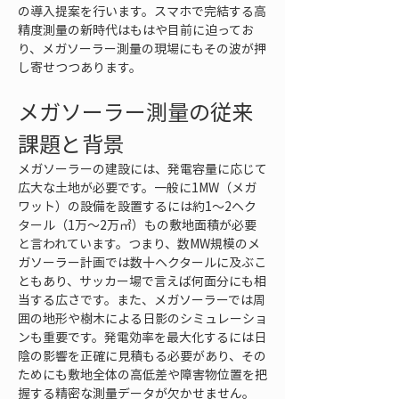
の導入提案を行います。スマホで完結する高
精度測量の新時代はもはや目前に迫ってお
り、メガソーラー測量の現場にもその波が押
し寄せつつあります。
メガソーラー測量の従来
課題と背景
メガソーラーの建設には、発電容量に応じて
広大な土地が必要です。一般に1MW（メガ
ワット）の設備を設置するには約1～2ヘク
タール（1万～2万㎡）もの敷地面積が必要
と言われています。つまり、数MW規模のメ
ガソーラー計画では数十ヘクタールに及ぶこ
ともあり、サッカー場で言えば何面分にも相
当する広さです。また、メガソーラーでは周
囲の地形や樹木による日影のシミュレーショ
ンも重要です。発電効率を最大化するには日
陰の影響を正確に見積もる必要があり、その
ためにも敷地全体の高低差や障害物位置を把
握する精密な測量データが欠かせません。