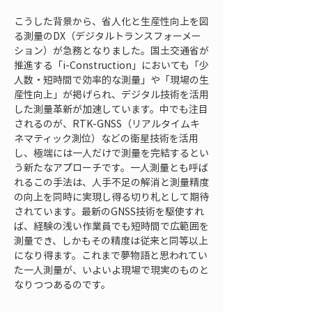
こうした背景から、省人化と生産性向上を図
る測量のDX（デジタルトランスフォーメー
ション）が急務となりました。国土交通省が
推進する「i-Construction」においても「少
人数・短時間で効率的な測量」や「現場の生
産性向上」が掲げられ、デジタル技術を活用
した測量革新が加速しています。中でも注目
されるのが、RTK-GNSS（リアルタイムキ
ネマティック測位）などの衛星技術を活用
し、極端には一人だけで測量を完結するとい
う新たなアプローチです。一人測量とも呼ば
れるこの手法は、人手不足の解消と測量精度
の向上を同時に実現し得る切り札として期待
されています。最新のGNSS技術を駆使すれ
ば、経験の浅い作業員でも短時間で広範囲を
測量でき、しかもその精度は従来と同等以上
になり得ます。これまで夢物語と思われてい
た一人測量が、いよいよ現場で現実のものと
なりつつあるのです。