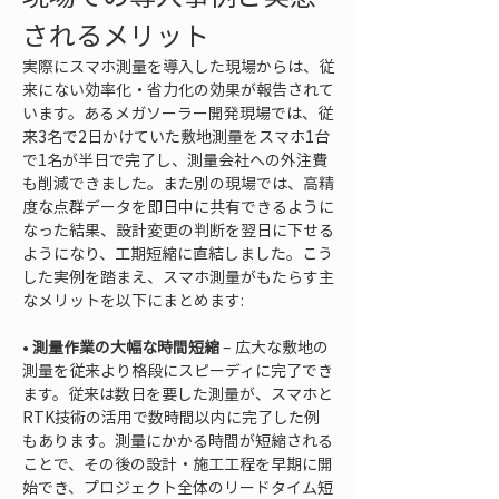
されるメリット
実際にスマホ測量を導入した現場からは、従
来にない効率化・省力化の効果が報告されて
います。あるメガソーラー開発現場では、従
来3名で2日かけていた敷地測量をスマホ1台
で1名が半日で完了し、測量会社への外注費
も削減できました。また別の現場では、高精
度な点群データを即日中に共有できるように
なった結果、設計変更の判断を翌日に下せる
ようになり、工期短縮に直結しました。こう
した実例を踏まえ、スマホ測量がもたらす主
なメリットを以下にまとめます:
• 
測量作業の大幅な時間短縮
 – 広大な敷地の
測量を従来より格段にスピーディに完了でき
ます。従来は数日を要した測量が、スマホと
RTK技術の活用で数時間以内に完了した例
もあります。測量にかかる時間が短縮される
ことで、その後の設計・施工工程を早期に開
始でき、プロジェクト全体のリードタイム短