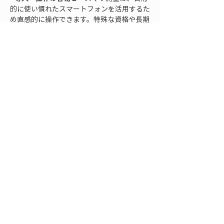
的に使い慣れたスマートフォンを活用するた
め直感的に操作できます。特殊な資格や長期
の研修を必要とせずに現場へ導入できるた
め、チーム全体でツールを使いこなすまでの
ハードルが低い点も利点です。この手軽さに
より現場への浸透が進みやすく、結果として
測量データの利活用範囲が広がっています。
LRTKによるスマホ測量ソ
リューションの導入提案
LRTK（エルアールティーケー）は、スマー
トフォンを用いた次世代の測量ソリューショ
ンです。東京工業大学発のスタートアップ企
業が開発したスマホ装着型の高精度GNSS受
信機で、スマホに取り付けるだけで1～2cm
の測位精度を実現します。RTK測位によるセ
ンチ精度の位置計測はもちろん、スマホの
LiDARを用いた点群スキャン、位置ズレのな
いAR表示、クラウド連携によるデータ共有
まで、スマホ1台で現場測量に必要な機能を