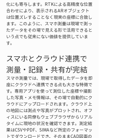
化にも寄与します。RTKによる高精度な位置
合わせにより、表示されるARオブジェクト
は位置ズレすることなく現実の座標に合致し
ます。このように、スマホ測量は現場で測っ
たデータをその場で見える形で活用できると
いう点でも従来にない価値を提供していま
す。
スマホとクラウド連携で
測量・記録・共有が完結
スマホ測量では、現場で取得したデータを即
座にクラウドへ連携できる点も大きな特徴で
す。専用アプリを使って測位した座標や撮影
した写真・メモ情報は、その場で自動的にク
ラウドにアップロードされます。クラウド上
の地図には測点や写真がプロットされ、オフ
ィスにいる同僚もウェブブラウザからリアル
タイムに現地の状況を確認できます。測定結
果はCSVやPDF、SIMAなど所定のフォーマッ
トでダウンロードでき、そのままCAD図面の