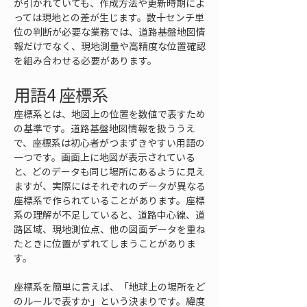
が引かれていても、作成方法や更新時期によ
っては現地との差が生じます。数十センチ単
位の判断が必要な業務では、道路基盤地図情
報だけでなく、現地測量や高精度な位置確認
を組み合わせる必要があります。
用語4 座標系
座標系とは、地図上の位置を数値で表すため
の基準です。道路基盤地図情報を扱ううえ
で、座標系は初心者がつまずきやすい用語の
一つです。画面上に地図が表示されている
と、どのデータも同じ場所にあるように見え
ますが、実際にはそれぞれのデータが異なる
座標系で作られていることがあります。座標
系の理解が不足していると、道路中心線、道
路区域、現地測位点、他の図面データを重ね
たときに位置がずれてしまうことがありま
す。
座標系を簡単に言えば、「地球上の場所をど
のルールで表すか」という決まりです。緯度