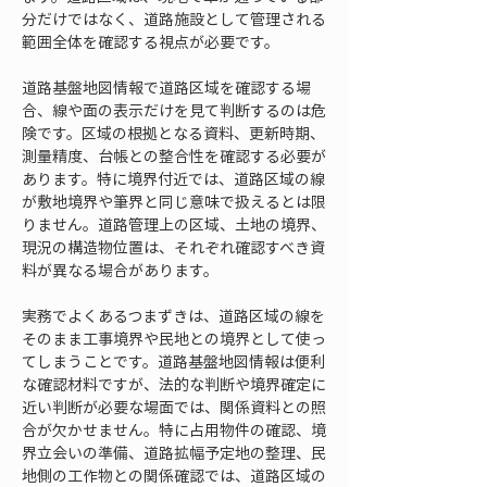
分だけではなく、道路施設として管理される
範囲全体を確認する視点が必要です。
道路基盤地図情報で道路区域を確認する場
合、線や面の表示だけを見て判断するのは危
険です。区域の根拠となる資料、更新時期、
測量精度、台帳との整合性を確認する必要が
あります。特に境界付近では、道路区域の線
が敷地境界や筆界と同じ意味で扱えるとは限
りません。道路管理上の区域、土地の境界、
現況の構造物位置は、それぞれ確認すべき資
料が異なる場合があります。
実務でよくあるつまずきは、道路区域の線を
そのまま工事境界や民地との境界として使っ
てしまうことです。道路基盤地図情報は便利
な確認材料ですが、法的な判断や境界確定に
近い判断が必要な場面では、関係資料との照
合が欠かせません。特に占用物件の確認、境
界立会いの準備、道路拡幅予定地の整理、民
地側の工作物との関係確認では、道路区域の