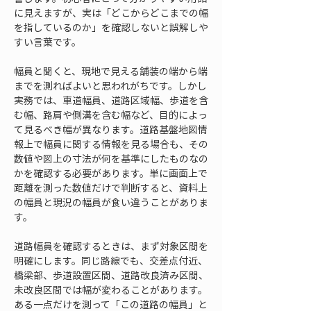
に見えますが、実は「どこからどこまでの幅
を指しているのか」を確認しないと誤解しや
すい言葉です。
幅員と聞くと、現地で見える舗装の端から端
までを測ればよいと思われがちです。しかし
実務では、車道幅員、道路区域幅、歩道を含
む幅、路肩や側溝を含む幅など、目的によっ
て見るべき幅が異なります。道路基盤地図情
報上で幅員に関する情報を見る場合も、その
数値や図上の寸法が何を基準にしたものなの
かを確認する必要があります。単に画面上で
距離を測った数値だけで判断すると、資料上
の幅員と現況の幅員が食い違うことがありま
す。
道路幅員を確認するときは、まず対象区間を
明確にします。同じ路線でも、交差点付近、
橋梁部、歩道設置区間、道路改良済み区間、
未改良区間では幅が変わることがあります。
ある一点だけを測って「この道路の幅員」と