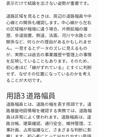
表示だけで結論を出さない姿勢が重要です。
道路区域を見るときは、周辺の道路幅員や中
心線との関係も確認します。中心線から左右
の区域幅が極端に違う場合、片側拡幅の履
歴、歩道設置、側道、法面、河川や水路との
関係など、何らかの理由があるかもしれませ
ん。一見するとデータのズレに見えるもの
が、実際には過去の事業履歴や管理上の事情
を反映していることもあります。そのため、
初心者ほど「線がずれている」とすぐに判断
せず、なぜその位置になっているのかを考え
ることが大切です。
用語3 道路幅員
道路幅員とは、道路の幅を表す用語です。道
路基盤地図情報を確認する実務では、道路幅
員は非常によく使われます。道路幅員は、道
路台帳、建築確認、通行安全、維持管理、工
事計画、占用協議など、さまざまな判断に影
響します。初心者にとって分かりやすい用語