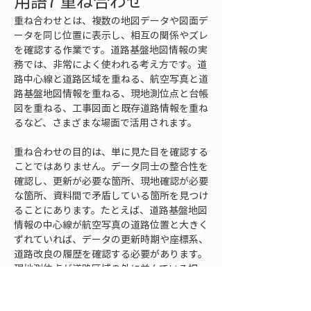
用語7 重ね合わせ
重ね合わせとは、複数の地図データや図面デ
ータを同じ位置に表示し、相互の関係やズレ
を確認する作業です。道路基盤地図情報の実
務では、非常によく使われる考え方です。道
路中心線と道路区域を重ねる、航空写真と道
路基盤地図情報を重ねる、現地測位点と台帳
図を重ねる、工事図面と既存道路情報を重ね
るなど、さまざまな場面で活用されます。
重ね合わせの目的は、単に見た目を確認する
ことではありません。データ同士の整合性を
確認し、更新が必要な箇所、現地確認が必要
な箇所、資料間で矛盾している箇所を見つけ
ることにあります。たとえば、道路基盤地図
情報の中心線が航空写真の道路位置と大きく
ずれていれば、データの更新時期や座標系、
道路改良の履歴を確認する必要があります。
現地測位点が道路区域の外に並んでいる場
合、道路区域の線が古いのか、測位条件に問
題があるのか、現地の構造物位置に変化があ