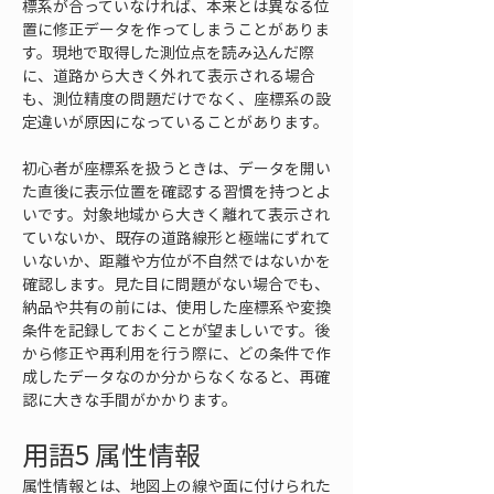
標系が合っていなければ、本来とは異なる位
置に修正データを作ってしまうことがありま
す。現地で取得した測位点を読み込んだ際
に、道路から大きく外れて表示される場合
も、測位精度の問題だけでなく、座標系の設
定違いが原因になっていることがあります。
初心者が座標系を扱うときは、データを開い
た直後に表示位置を確認する習慣を持つとよ
いです。対象地域から大きく離れて表示され
ていないか、既存の道路線形と極端にずれて
いないか、距離や方位が不自然ではないかを
確認します。見た目に問題がない場合でも、
納品や共有の前には、使用した座標系や変換
条件を記録しておくことが望ましいです。後
から修正や再利用を行う際に、どの条件で作
成したデータなのか分からなくなると、再確
認に大きな手間がかかります。
用語5 属性情報
属性情報とは、地図上の線や面に付けられた