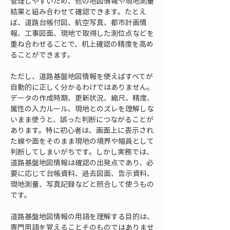
管理しやすいため、他の地図情報や現地測量
結果と組み合わせて確認できます。たとえ
ば、道路台帳付図、航空写真、都市計画情
報、工事図面、現地で取得した測位点などを
重ね合わせることで、机上確認の精度を高め
ることができます。
ただし、道路基盤地図情報を使えばすべてが
自動的に正しく分かるわけではありません。
データの作成時期、更新状況、縮尺、精度、
属性の入力ルール、現地とのズレを理解しな
いまま使うと、誤った判断につながることが
あります。特に初心者は、画面上に表示され
た線や面をそのまま現地の境界や幅員として
判断してしまいがちです。しかし実務では、
道路基盤地図情報は確認の出発点であり、必
要に応じて台帳資料、過去図面、告示資料、
現地測量、写真記録などと照合して使うもの
です。
道路基盤地図情報の用語を理解する目的は、
専門用語を覚えることそのものではありませ