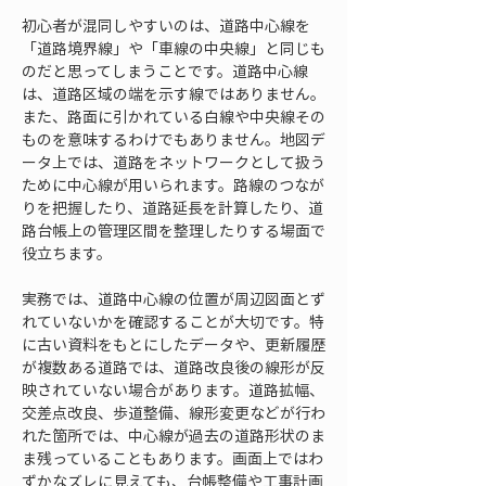
初心者が混同しやすいのは、道路中心線を
「道路境界線」や「車線の中央線」と同じも
のだと思ってしまうことです。道路中心線
は、道路区域の端を示す線ではありません。
また、路面に引かれている白線や中央線その
ものを意味するわけでもありません。地図デ
ータ上では、道路をネットワークとして扱う
ために中心線が用いられます。路線のつなが
りを把握したり、道路延長を計算したり、道
路台帳上の管理区間を整理したりする場面で
役立ちます。
実務では、道路中心線の位置が周辺図面とず
れていないかを確認することが大切です。特
に古い資料をもとにしたデータや、更新履歴
が複数ある道路では、道路改良後の線形が反
映されていない場合があります。道路拡幅、
交差点改良、歩道整備、線形変更などが行わ
れた箇所では、中心線が過去の道路形状のま
ま残っていることもあります。画面上ではわ
ずかなズレに見えても、台帳整備や工事計画