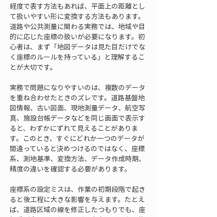
経度で表す方法もあれば、平面上の距離とし
て扱いやすい形に変換する方法もあります。
道路や公共測量に関わる実務では、地域や目
的に応じた座標の扱いが必要になります。初
心者は、まず「地図データは見た目だけでな
く座標のルールを持っている」と理解するこ
とが大切です。
実務で問題になりやすいのは、複数のデータ
を重ね合わせたときのズレです。道路基盤地
図情報、古い図面、現地測量データ、航空写
真、施設台帳データなどを同じ画面で表示す
ると、わずかにずれて見えることがありま
す。このとき、すぐにどれか一つのデータが
間違っていると決めつけるのではなく、座標
系、測地基準、変換方法、データ作成時期、
精度の違いを確認する必要があります。
座標系の設定ミスは、作業の初期段階で起き
ると後工程に大きな影響を与えます。たとえ
ば、道路区域の線を修正したつもりでも、座