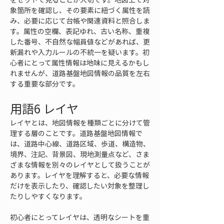
象箇所を確認し、その要素に紐づく属性を読
み、必要に応じて台帳や関連資料と照合しま
す。属性の空欄、表記ゆれ、古い名称、重複
した番号、不自然な幅員値などがあれば、更
新漏れや入力ルールの不統一を疑います。初
心者にとって属性情報は地味に見えるかもし
れませんが、道路基盤地図情報の品質を左右
する重要な部分です。
用語6 レイヤ
レイヤとは、地図情報を種類ごとに分けて管
理する層のことです。道路基盤地図情報で
は、道路中心線、道路区域、歩道、構造物、
境界、注記、背景図、現地測量点など、さま
ざまな情報を別々のレイヤとして扱うことが
あります。レイヤを理解すると、必要な情報
だけを表示したり、確認したい対象を整理し
たりしやすくなります。
初心者にとってレイヤは、透明なシートを重