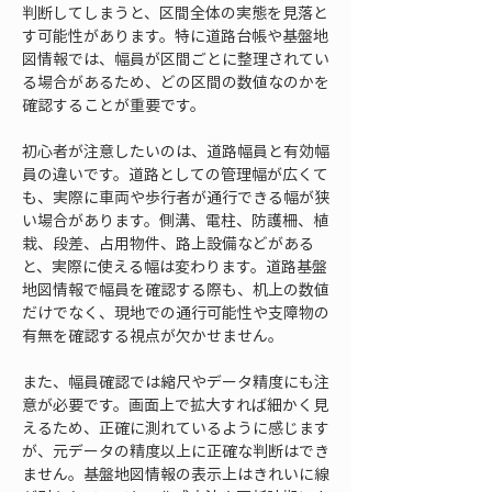
判断してしまうと、区間全体の実態を見落と
す可能性があります。特に道路台帳や基盤地
図情報では、幅員が区間ごとに整理されてい
る場合があるため、どの区間の数値なのかを
確認することが重要です。
初心者が注意したいのは、道路幅員と有効幅
員の違いです。道路としての管理幅が広くて
も、実際に車両や歩行者が通行できる幅が狭
い場合があります。側溝、電柱、防護柵、植
栽、段差、占用物件、路上設備などがある
と、実際に使える幅は変わります。道路基盤
地図情報で幅員を確認する際も、机上の数値
だけでなく、現地での通行可能性や支障物の
有無を確認する視点が欠かせません。
また、幅員確認では縮尺やデータ精度にも注
意が必要です。画面上で拡大すれば細かく見
えるため、正確に測れているように感じます
が、元データの精度以上に正確な判断はでき
ません。基盤地図情報の表示上はきれいに線