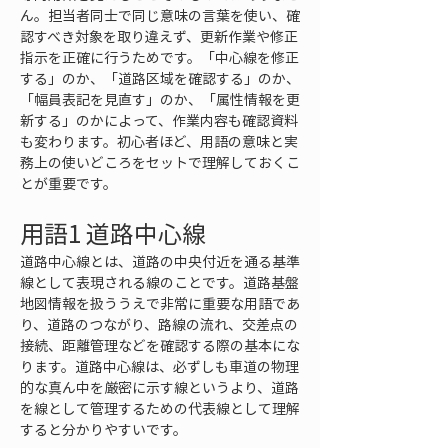
ん。担当者同士で同じ意味の言葉を使い、確
認すべき対象を取り違えず、更新作業や修正
指示を正確に行うためです。「中心線を修正
する」のか、「道路区域を確認する」のか、
「幅員表記を見直す」のか、「属性情報を更
新する」のかによって、作業内容も確認資料
も変わります。初心者ほど、用語の意味と実
務上の使いどころをセットで理解しておくこ
とが重要です。
用語1 道路中心線
道路中心線とは、道路の中央付近を通る基準
線として表現される線のことです。道路基盤
地図情報を扱ううえで非常に重要な用語であ
り、道路のつながり、路線の流れ、交差点の
接続、距離管理などを確認する際の基本にな
ります。道路中心線は、必ずしも車道の物理
的な真ん中を厳密に示す線というより、道路
を線として管理するための代表線として理解
すると分かりやすいです。