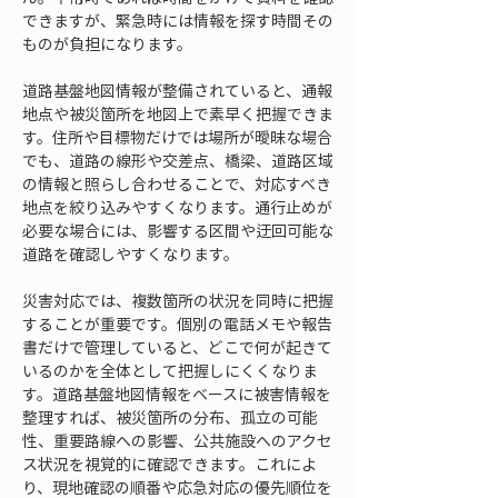
できますが、緊急時には情報を探す時間その
ものが負担になります。
道路基盤地図情報が整備されていると、通報
地点や被災箇所を地図上で素早く把握できま
す。住所や目標物だけでは場所が曖昧な場合
でも、道路の線形や交差点、橋梁、道路区域
の情報と照らし合わせることで、対応すべき
地点を絞り込みやすくなります。通行止めが
必要な場合には、影響する区間や迂回可能な
道路を確認しやすくなります。
災害対応では、複数箇所の状況を同時に把握
することが重要です。個別の電話メモや報告
書だけで管理していると、どこで何が起きて
いるのかを全体として把握しにくくなりま
す。道路基盤地図情報をベースに被害情報を
整理すれば、被災箇所の分布、孤立の可能
性、重要路線への影響、公共施設へのアクセ
ス状況を視覚的に確認できます。これによ
り、現地確認の順番や応急対応の優先順位を