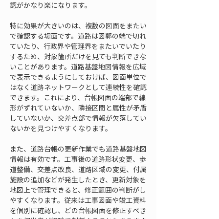
認がかなり楽になります。
特に効果が大きいのは、複数の図面をまたい
で確認する場面です。道路は図郭の端で切れ
ていたり、行政界や管理界をまたいでいたり
するため、対象箇所だけを見ても判断できな
いことがあります。道路基盤地図情報を広域
で表示できるようにしておけば、図面単位で
はなく道路ネットワークとして連続性を確認
できます。これにより、台帳図面の端部で線
形がずれていないか、隣接区間と属性が矛盾
していないか、交差点部で情報が欠落してい
ないかを見つけやすくなります。
また、道路台帳の更新作業でも道路基盤地図
情報は有効です。工事後の道路形状変更、歩
道整備、交差点改良、道路区域の変更、付属
施設の追加などが発生したとき、更新対象を
地図上で管理できると、修正範囲の判断がし
やすくなります。従来は工事図面や竣工資料
を個別に確認し、どの台帳図面を修正すべき