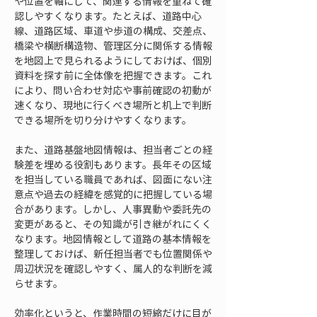
や位置を軸にして、関連する情報を重ねて確
認しやすくなります。たとえば、道路中心
線、道路区域、車道や歩道の構成、交差点、
橋梁や横断構造物、管理区分に関係する情報
を地図上で見られるようにしておけば、個別
資料を探す前に全体像を把握できます。これ
により、問い合わせ対応や事前確認の初動が
速くなり、現地に行くべき場所と机上で判断
できる場所を切り分けやすくなります。
また、道路基盤地図情報は、担当者ごとの経
験差を埋める役割もあります。長年その区域
を担当している職員であれば、図面にない注
意点や過去の経緯を感覚的に把握している場
合があります。しかし、人事異動や委託先の
変更があると、その知識が引き継がれにくく
なります。地図情報として道路の基本情報を
整理しておけば、新任担当者でも位置関係や
周辺状況を確認しやすく、属人的な判断を減
らせます。
効率化というと、作業時間の短縮だけに目が