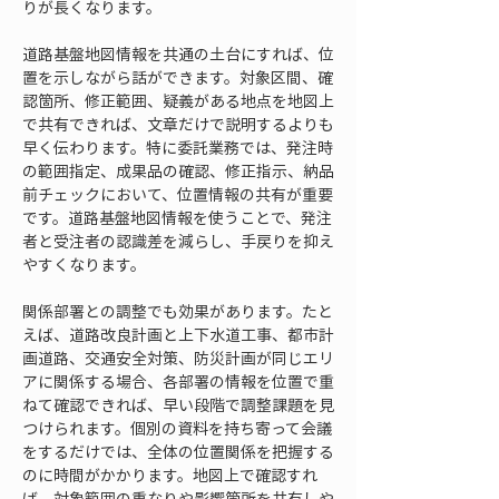
りが長くなります。
道路基盤地図情報を共通の土台にすれば、位
置を示しながら話ができます。対象区間、確
認箇所、修正範囲、疑義がある地点を地図上
で共有できれば、文章だけで説明するよりも
早く伝わります。特に委託業務では、発注時
の範囲指定、成果品の確認、修正指示、納品
前チェックにおいて、位置情報の共有が重要
です。道路基盤地図情報を使うことで、発注
者と受注者の認識差を減らし、手戻りを抑え
やすくなります。
関係部署との調整でも効果があります。たと
えば、道路改良計画と上下水道工事、都市計
画道路、交通安全対策、防災計画が同じエリ
アに関係する場合、各部署の情報を位置で重
ねて確認できれば、早い段階で調整課題を見
つけられます。個別の資料を持ち寄って会議
をするだけでは、全体の位置関係を把握する
のに時間がかかります。地図上で確認すれ
ば、対象範囲の重なりや影響箇所を共有しや