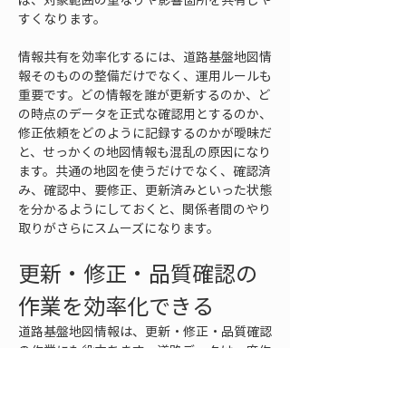
すくなります。
情報共有を効率化するには、道路基盤地図情
報そのものの整備だけでなく、運用ルールも
重要です。どの情報を誰が更新するのか、ど
の時点のデータを正式な確認用とするのか、
修正依頼をどのように記録するのかが曖昧だ
と、せっかくの地図情報も混乱の原因になり
ます。共通の地図を使うだけでなく、確認済
み、確認中、要修正、更新済みといった状態
を分かるようにしておくと、関係者間のやり
取りがさらにスムーズになります。
更新・修正・品質確認の
作業を効率化できる
道路基盤地図情報は、更新・修正・品質確認
の作業にも役立ちます。道路データは一度作
って終わりではありません。道路改良、区域
変更、交差点整備、歩道設置、橋梁補修、道