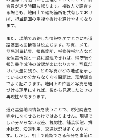
査員が迷う時間も減ります。複数人で調査す
る場合も、地図上で確認箇所を共有しておけ
ば、担当範囲の重複や抜けを避けやすくなり
ます。
また、現地で取得した情報を戻すときにも道
路基盤地図情報は役立ちます。写真、メモ、
簡易測量結果、損傷箇所、補修候補地点など
を位置情報と一緒に整理できれば、帰庁後や
報告書作成時の確認が楽になります。写真だ
けが大量に残り、どの写真がどの地点を示し
ているのか分からなくなる問題は、現地調査
でよく起こります。地図上の位置と写真を紐
づける運用にすれば、後から見返したときの
再現性が高まります。
道路基盤地図情報を使うことで、現地調査を
完全になくせるわけではありません。現場で
しか分からない段差、視認性、舗装状態、排
水状況、沿道利用、交通状況は多くありま
す。しかし、机上で確認できる部分を事前に