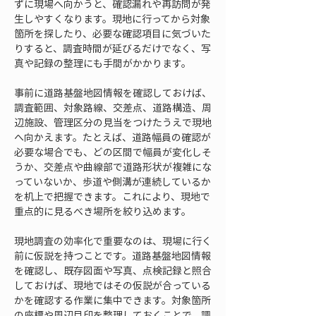
ずに現場へ向かうと、確認漏れや再訪問が発
生しやすくなります。現地に行ってから対象
箇所を探したり、必要な確認項目に気づいた
りすると、調査時間が延びるだけでなく、写
真や記録の整理にも手間がかかります。
事前に道路基盤地図情報を確認しておけば、
調査範囲、対象路線、交差点、道路構造、周
辺施設、管理区分の見当をつけたうえで現地
へ向かえます。たとえば、道路幅員の確認が
必要な場合でも、どの区間で幅員が変化しそ
うか、交差点や曲線部で道路形状が複雑にな
っていないか、歩道や側溝が連続しているか
を机上で把握できます。これにより、現地で
重点的に見るべき場所を絞り込めます。
現地調査の効率化で重要なのは、現場に行く
前に仮説を持つことです。道路基盤地図情報
を確認し、既存図面や写真、点検記録と照合
しておけば、現地ではその仮説が合っている
かを確認する作業に集中できます。対象箇所
の座標や周辺目印を整理しておくことで、調