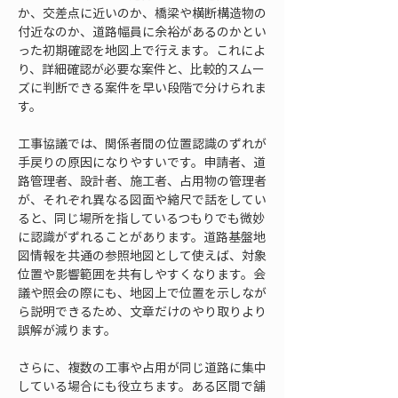
か、交差点に近いのか、橋梁や横断構造物の
付近なのか、道路幅員に余裕があるのかとい
った初期確認を地図上で行えます。これによ
り、詳細確認が必要な案件と、比較的スムー
ズに判断できる案件を早い段階で分けられま
す。
工事協議では、関係者間の位置認識のずれが
手戻りの原因になりやすいです。申請者、道
路管理者、設計者、施工者、占用物の管理者
が、それぞれ異なる図面や縮尺で話をしてい
ると、同じ場所を指しているつもりでも微妙
に認識がずれることがあります。道路基盤地
図情報を共通の参照地図として使えば、対象
位置や影響範囲を共有しやすくなります。会
議や照会の際にも、地図上で位置を示しなが
ら説明できるため、文章だけのやり取りより
誤解が減ります。
さらに、複数の工事や占用が同じ道路に集中
している場合にも役立ちます。ある区間で舗