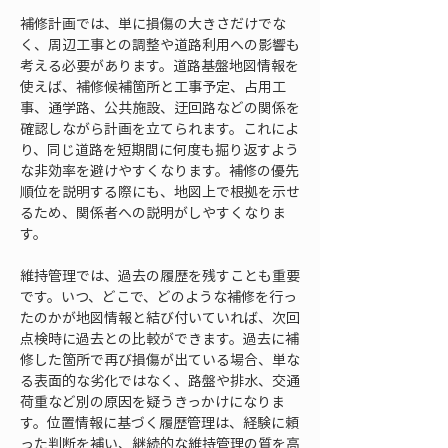
補修計画では、単に損傷の大きさだけでな
く、周辺工事との調整や道路利用への影響も
考える必要があります。道路基盤地図情報を
使えば、補修候補箇所と工事予定、占用工
事、通学路、公共施設、迂回路などの関係を
確認しながら計画を立てられます。これによ
り、同じ道路を短期間に何度も掘り返すよう
な非効率を避けやすくなります。補修の優先
順位を説明する際にも、地図上で根拠を示せ
るため、関係者への説明がしやすくなりま
す。
維持管理では、過去の履歴を残すことも重要
です。いつ、どこで、どのような補修を行っ
たのかが地図情報と結び付いていれば、次回
点検時に過去との比較ができます。過去に補
修した箇所で再び損傷が出ている場合、単な
る表面的な劣化ではなく、路盤や排水、交通
荷重など別の原因を疑うきっかけになりま
す。位置情報に基づく履歴管理は、経験に頼
った判断を補い、継続的な維持管理の質を高