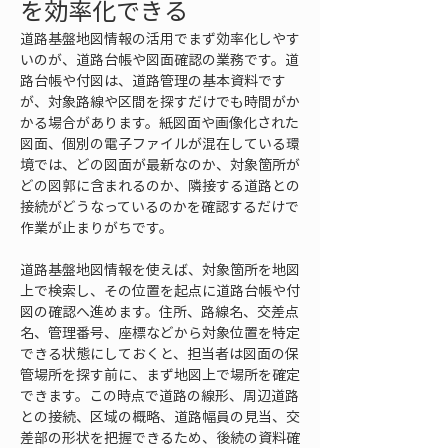
を効率化できる
道路基盤地図情報の活用でまず効率化しやす
いのが、道路台帳や図面確認の業務です。道
路台帳や付図は、道路管理の基本資料です
が、対象路線や区間を探すだけでも時間がか
かる場合があります。紙図面や画像化された
図面、個別の電子ファイルが混在している環
境では、どの図面が最新なのか、対象箇所が
どの図郭に含まれるのか、隣接する道路との
接続がどうなっているのかを確認するだけで
作業が止まりがちです。
道路基盤地図情報を使えば、対象箇所を地図
上で検索し、その位置を起点に道路台帳や付
図の確認へ進めます。住所、路線名、交差点
名、管理番号、座標などから対象位置を特定
できる状態にしておくと、担当者は図面の保
管場所を探す前に、まず地図上で場所を確定
できます。この時点で道路の線形、周辺道路
との接続、区域の概略、道路幅員の見当、交
差部の形状を把握できるため、後続の資料確