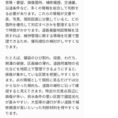
苦情・要望、損傷箇所、補修履歴、交通量、
沿道条件など、多くの情報を総合して判断す
る必要があります。これらの情報が文書や
表、写真、個別図面に分散していると、どの
箇所を優先して対応すべきかを整理するだけ
で時間がかかります。道路基盤地図情報を活
用すれば、維持管理に関する情報を位置で整
理できるため、優先順位の検討がしやすくな
ります。
たとえば、舗装のひび割れ、段差、わだち、
側溝の破損、区画線の薄れ、道路附属物の劣
化などを地図上で管理できるようにすると、
損傷が集中している区間を把握しやすくなり
ます。点の情報として個別に見るだけでは分
からなかった傾向も、道路の線形に沿って確
認すると見えてきます。特定の交差点周辺に
損傷が多い、排水条件の悪い区間で舗装劣化
が進みやすい、大型車の通行が多い道路で補
修頻度が高いといった判断材料を得やすくな
ります。