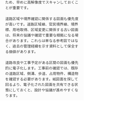
ため、早めに高解像度でスキャンしておくこ
とが重要です。
道路区域や境界確認に関係する図面も優先度
が高いです。道路区域線、官民境界線、境界
標、用地取得、区域変更に関係する古い図面
は、将来の協議や確認で重要な根拠になる場
合があります。これらは単なる参考図ではな
く、過去の管理経緯を示す資料として保全す
る価値があります。
道路改良や工事予定がある区間の図面も優先
的に電子化します。工事前の確認では、既存
の道路区域、側溝、歩道、占用物件、構造物
を確認する必要があります。紙図面を探して
回るより、電子化された図面を共有できる状
態にしておくと、設計や協議が進めやすくな
ります。
災害リスクが高い箇所の図面も優先対象にな
ります。法面、擁壁、橋梁、河川沿い、過去