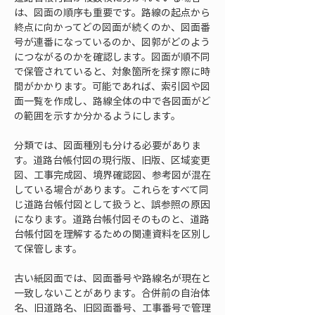
は、図面の順序も重要です。路線の起点から
終点に向かってどの図面が続くのか、図面番
号が連番になっているのか、図郭がどのよう
につながるのかを確認します。図面が順不同
で保管されていると、対象箇所を探す際に時
間がかかります。可能であれば、索引図や図
面一覧を作成し、路線全体の中で各図面がど
の範囲を示すか分かるようにします。
分類では、図面種別も分ける必要がありま
す。道路台帳付図の現行版、旧版、区域変更
図、工事完成図、境界確認図、参考図が混在
している場合があります。これらをすべて同
じ道路台帳付図として扱うと、誤参照の原因
になります。道路台帳付図そのものと、道路
台帳付図を理解するための関連資料を区別し
て保管します。
古い紙図面では、図面番号や路線名が現在と
一致しないことがあります。合併前の自治体
名、旧道路名、旧図面番号、工事番号で管理