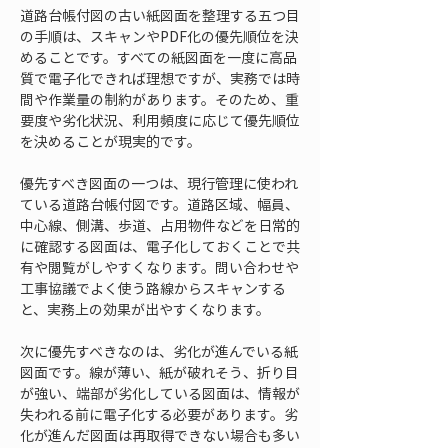
道路台帳付図の古い紙図面を整理する五つ目
の手順は、スキャンやPDF化の優先順位を決
めることです。すべての紙図面を一度に高品
質で電子化できれば理想ですが、実務では時
間や作業量の制約があります。そのため、重
要度や劣化状況、利用頻度に応じて優先順位
を決めることが現実的です。
優先すべき図面の一つは、現行管理に使われ
ている道路台帳付図です。道路区域、幅員、
中心線、側溝、歩道、占用物件などを日常的
に確認する図面は、電子化しておくことで共
有や閲覧がしやすくなります。問い合わせや
工事協議でよく使う路線からスキャンする
と、実務上の効果が出やすくなります。
次に優先すべきなのは、劣化が進んでいる紙
図面です。線が薄い、紙が破れそう、折り目
が強い、端部が劣化している図面は、情報が
失われる前に電子化する必要があります。劣
化が進んだ図面は再取得できない場合も多い