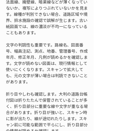
法面線、擁壁線、暗渠線などが薄くなってい
ないか、複写によりつぶれていないかを見ま
す。線種が判別できない場合、道路区域や境
界、排水施設の確認で誤解が生じます。古い
紙図面では、線の濃淡が不均一になっている
こともあります。
文字の判読性も重要です。路線名、図面番
号、幅員注記、測点、地番、管理番号、作成
年月、修正年月、凡例が読めるかを確認しま
す。文字が読めない図面は、現行情報として
使いにくくなります。スキャンで拡大して
も、元の文字が薄い場合は判読できないこと
があります。
折り目やしわも確認します。大判の道路台帳
付図は折りたたんで保管されていることが多
く、折り目部分に重要な線や文字が重なる場
合があります。折り目が強いと、スキャン時
に影が出たり、線が途切れたりします。スキ
ャン前に可能な範囲で平らにし、折り目部分
の情報が読めるか確認します。