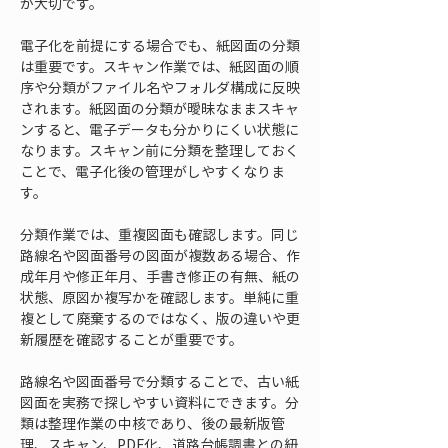
が大切です。
電子化を前提にする場合でも、紙図面の分類
は重要です。スキャン作業では、紙図面の順
序や分類がファイル名やフォルダ構成に反映
されます。紙図面の分類が曖昧なままスキャ
ンすると、電子データも分かりにくい状態に
なります。スキャン前に分類を整理しておく
ことで、電子化後の管理がしやすくなりま
す。
分類作業では、重複図面も確認します。同じ
路線名や図面番号の図面が複数ある場合、作
成年月や修正年月、手書き修正の有無、紙の
状態、原図か複写かを確認します。単純に重
複として廃棄するのではなく、版の違いや更
新履歴を確認することが重要です。
路線名や図面番号で分類することで、古い紙
図面を実務で探しやすい資料にできます。分
類は整理作業の中核であり、後の最新版管
理、スキャン、PDF化、道路台帳調書との紐