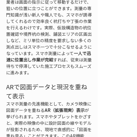
業者は画面の指示に従って移動するだけで、
狙いの位置に立つことができます。測量の専
門知識が浅い新人や職人でも、スマホが誘導
してくれるので効率良く杭打ちや丁張の作業
を行えるわけです。実際、仮設構造物の杭位
置確認や境界杭の検測、舗装エリアの区画出
しなど、ミリ単位の精度を要求しない多くの
測点出しはスマホ一つで十分こなせるように
なっています。スマホ測量によって
一人で迅
速に位置出し作業が完結
すれば、従来は測量
待ちで停滞していた施工プロセスもスムーズ
に進みます。
ARで図面データと現況を重ね
て表示
スマホ測量の先進機能として、カメラ映像に
図面データを重ねる
AR（拡張現実）表示
が
挙げられます。スマホやタブレットをかざす
と、実際の映像の中に設計図面の線やモデル
が投影されるため、現地で直感的に「図面を
重ね見る」ことができます。このAR機能