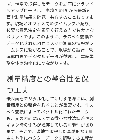
ば、現場で取得したデータを即座にクラウド
へアップロードし、事務所のPCから最新図
面や測量結果を確認・共有することもできま
す。現場とオフィス間のタイムラグが減り、
必要な意思決定を素早く行える点でも大きな
メリットです。このように、ラスベク変換で
データ化された図面とスマホ測量の情報がシ
ームレスに繋がることで、現場から設計・管
理部門までデジタルデータが循環し、建設業
務全体の効率化につながります。
測量精度との整合性を保
つ工夫
紙図面をデジタル化して活用する際には、
測
量精度との整合
を取ることが重要です。ラス
ベク変換によってベクトル化されたデータ
も、元の図面に起因する微小な寸法誤差やス
キャン時の歪みが残存している可能性があり
ます。そこで、現地で取得した高精度な測量
点を基準にベクターデータを調整する工程が