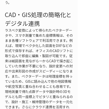
う。
CAD・GIS処理の簡略化と
デジタル連携
ラスベク変換によって得られたベクターデー
タや、スマホ測量で集めた座標情報は、その
まま各種ソフトウェアで利活用できます。例
えば、現場でベクタ化した図面をDXFなどの
形式で保存すれば、オフィスのCADソフトに
取り込んで即座に編集・製図が可能です。従
来は紙図面を見ながら一からCADで描き起こ
していた作業が不要になり、設計変更への対
応や出来形図の作成がスピーディーになりま
す。また、ベクターデータは地理座標を持っ
ているため、GISに読み込んで他の地図情報
や航空写真と重ね合わせることも容易です。
現地測量で得た点群データや設計時の3Dモ
デルとも同一座標上でピタリと重ねられるの
で、設計・施工・維持管理のデータを一元化
できます。さらにクラウド連携を活用すれ