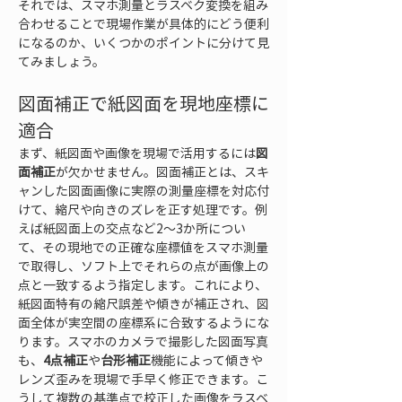
それでは、スマホ測量とラスベク変換を組み
合わせることで現場作業が具体的にどう便利
になるのか、いくつかのポイントに分けて見
てみましょう。
図面補正で紙図面を現地座標に
適合
まず、紙図面や画像を現場で活用するには
図
面補正
が欠かせません。図面補正とは、スキ
ャンした図面画像に実際の測量座標を対応付
けて、縮尺や向きのズレを正す処理です。例
えば紙図面上の交点など2～3か所につい
て、その現地での正確な座標値をスマホ測量
で取得し、ソフト上でそれらの点が画像上の
点と一致するよう指定します。これにより、
紙図面特有の縮尺誤差や傾きが補正され、図
面全体が実空間の座標系に合致するようにな
ります。スマホのカメラで撮影した図面写真
も、
4点補正
や
台形補正
機能によって傾きや
レンズ歪みを現場で手早く修正できます。こ
うして複数の基準点で校正した画像をラスベ