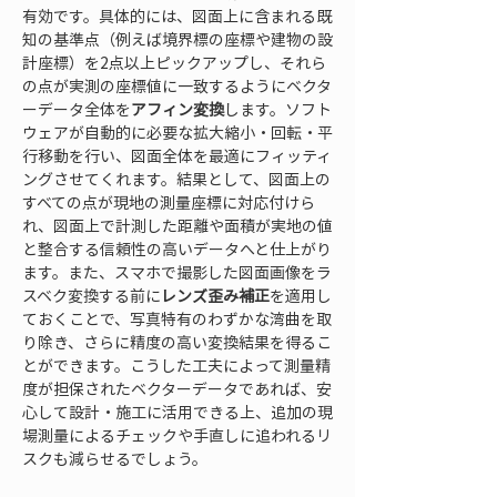
有効です。具体的には、図面上に含まれる既
知の基準点（例えば境界標の座標や建物の設
計座標）を2点以上ピックアップし、それら
の点が実測の座標値に一致するようにベクタ
ーデータ全体を
アフィン変換
します。ソフト
ウェアが自動的に必要な拡大縮小・回転・平
行移動を行い、図面全体を最適にフィッティ
ングさせてくれます。結果として、図面上の
すべての点が現地の測量座標に対応付けら
れ、図面上で計測した距離や面積が実地の値
と整合する信頼性の高いデータへと仕上がり
ます。また、スマホで撮影した図面画像をラ
スベク変換する前に
レンズ歪み補正
を適用し
ておくことで、写真特有のわずかな湾曲を取
り除き、さらに精度の高い変換結果を得るこ
とができます。こうした工夫によって測量精
度が担保されたベクターデータであれば、安
心して設計・施工に活用できる上、追加の現
場測量によるチェックや手直しに追われるリ
スクも減らせるでしょう。