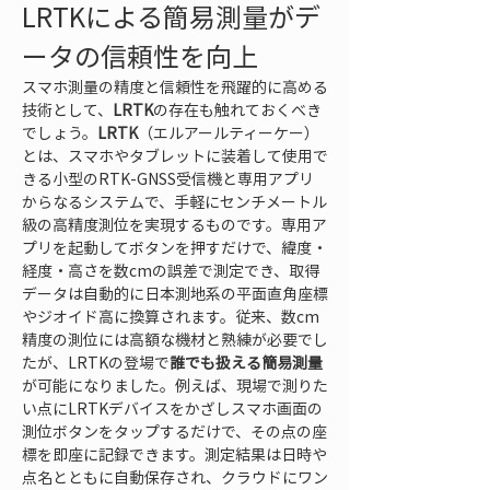
LRTKによる簡易測量がデ
ータの信頼性を向上
スマホ測量の精度と信頼性を飛躍的に高める
技術として、
LRTK
の存在も触れておくべき
でしょう。
LRTK
（エルアールティーケー）
とは、スマホやタブレットに装着して使用で
きる小型のRTK-GNSS受信機と専用アプリ
からなるシステムで、手軽にセンチメートル
級の高精度測位を実現するものです。専用ア
プリを起動してボタンを押すだけで、緯度・
経度・高さを数cmの誤差で測定でき、取得
データは自動的に日本測地系の平面直角座標
やジオイド高に換算されます。従来、数cm
精度の測位には高額な機材と熟練が必要でし
たが、LRTKの登場で
誰でも扱える簡易測量
が可能になりました。例えば、現場で測りた
い点にLRTKデバイスをかざしスマホ画面の
測位ボタンをタップするだけで、その点の座
標を即座に記録できます。測定結果は日時や
点名とともに自動保存され、クラウドにワン