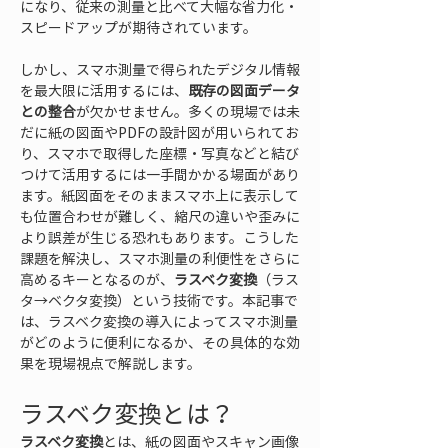
になり、従来の測量と比べて大幅な省力化・
スピードアップが期待されています。
しかし、スマホ測量で得られたデジタル情報
を最大限に活用するには、
既存の図面データ
との整合
が欠かせません。多くの現場では未
だに紙の図面やPDFの設計図が用いられてお
り、スマホで取得した座標・写真などと結び
つけて活用するには一手間かかる場面があり
ます。紙図面をそのままスマホ上に表示して
も位置合わせが難しく、縮尺の違いや歪みに
より誤差が生じる恐れもあります。こうした
課題を解決し、スマホ測量の利便性をさらに
高めるキーとなるのが、
ラスベク変換
（ラス
タ→ベクタ変換）という技術です。本記事で
は、ラスベク変換の導入によってスマホ測量
がどのように便利になるか、その具体的な効
果を現場視点で解説します。
ラスベク変換とは？
ラスベク変換
とは、紙の図面やスキャン画像