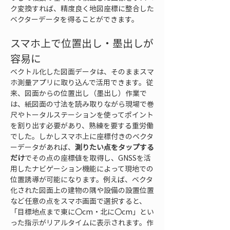
ク変換すれば、精度良く地図座標に整合した
ベクターデータを得ることができます。
スマホ上で位置出し・墨出しが
容易に
ベクトル化した図面データは、そのままスマ
ホ測量アプリに取り込んで活用できます。従
来、図面からの位置出し（墨出し）作業で
は、紙図面の寸法を読み取りながら現場で巻
尺やトータルステーションを使ってポイント
を割り出す必要があり、熟練を要する重労働
でした。しかしスマホ上に座標付きのベクタ
ーデータがあれば、
測りたい点をタップする
だけ
でその点の座標値を取得し、GNSSを活
用したナビゲーション機能によって現地での
位置誘導が可能になります。例えば、ベクタ
化された図面上の建物の隅や設備の設置位置
など任意の点をスマホ画面で選択すると、
「目標地点まで東に〇cm・北に〇cm」とい
った指示がリアルタイムに表示されます。作