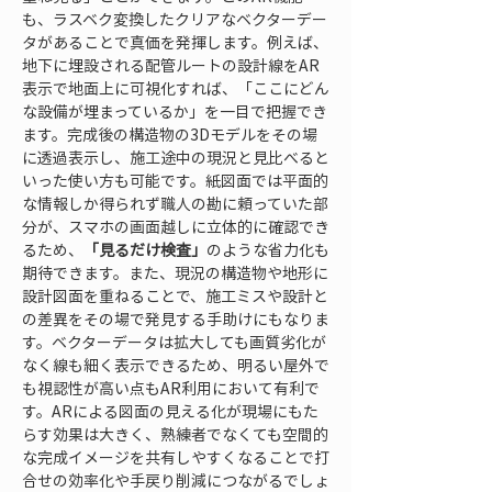
も、ラスベク変換したクリアなベクターデー
タがあることで真価を発揮します。例えば、
地下に埋設される配管ルートの設計線をAR
表示で地面上に可視化すれば、「ここにどん
な設備が埋まっているか」を一目で把握でき
ます。完成後の構造物の3Dモデルをその場
に透過表示し、施工途中の現況と見比べると
いった使い方も可能です。紙図面では平面的
な情報しか得られず職人の勘に頼っていた部
分が、スマホの画面越しに立体的に確認でき
るため、
「見るだけ検査」
のような省力化も
期待できます。また、現況の構造物や地形に
設計図面を重ねることで、施工ミスや設計と
の差異をその場で発見する手助けにもなりま
す。ベクターデータは拡大しても画質劣化が
なく線も細く表示できるため、明るい屋外で
も視認性が高い点もAR利用において有利で
す。ARによる図面の見える化が現場にもた
らす効果は大きく、熟練者でなくても空間的
な完成イメージを共有しやすくなることで打
合せの効率化や手戻り削減につながるでしょ