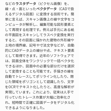
などの
ラスタデータ
（ピクセル画像）を、
線・点・面といった
ベクタデータ
（CADで扱
えるデジタル図面）に変換する技術です。簡
単に言えば、スキャン画像上の線や文字をコ
ンピュータが解析し、編集可能な図形要素と
して再現する処理です。例えば手元にある紙
の平面図をスキャンしてラスベク変換を実行
すると、その図面に描かれた建物の外形線や
土地の境界線、記号や寸法文字などが、自動
的にCADデータ上の線分や点、テキスト要素
として取得できます。近年のソフトウェアで
は、図面全体をワンクリックで一括ベクタ化
できるほか、図面中の必要な部分だけを選択
して変換することも可能です。手描きの線を
自動でトレースしてポリライン化したり、閉
じた領域をポリゴンとして認識したり、文字
をOCRでテキスト化したりと、高度な解析が
実現しています。これにより、従来は人手で
行っていたトレース作業が大幅に効率化さ
れ、短時間で正確に図面データをデジタル化
できるようになりました。