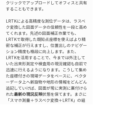
クリックでアップロードしてオフィスと共有
することもできます。
LRTKによる高精度な測位データは、ラスベ
ク変換した図面データの信頼性を一段と高め
てくれます。先述の図面補正作業でも、
LRTKで取得した既知点座標を使えばより精
密な補正が行えますし、位置出しのナビゲー
ション精度も格段に向上します。また、
LRTKを活用することで、今までは外注して
いた出来形測定や検査用の現況確認も自前で
迅速に行えるようになります。こうして集め
た座標付きの現場データをベースに、ベクタ
ーデータ上へ新設物や地形の情報をどんどん
追記していけば、図面が常に実測に裏付けら
れた
最新の現況反映
状態を保てます。まさに
「スマホ測量＋ラスベク変換＋LRTK」の組
み合わせによって、現場で得た知見をそのま
ま正確に図面へ反映し、
座標付き作図
をスピ
ーディーに行うことが可能になるのです。例
えば、工事中に変更になった配管経路をその