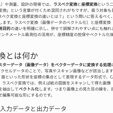
ム）や測量、設計の現場では、
ラスベク変換
と
座標変換
という
変換」という言葉が付くため混同されがちですが、扱う対象も
スベク変換と座標変換の違いとは？」という問いに答えるべく
します。ラスベク変換（画像データのベクトル化）と座標変換
用目的
の違いを明確に示し、併せて誤解されやすい点にも触れ
るセンチメートル級測位の活用が、座標精度の担保やベクトル化
。
換とは何か
スターデータ（画像データ）をベクターデータに変換する処理
画像のピクセルデータのことで、写真やスキャン画像などが該当しま
点・線・面といった形状を座標の集合として表現するデータ形式で、C
。ラスベク変換では、例えば紙の図面をスキャンして得た画像
を抽出して
ベクトル化
します。つまり画像上の見た目の線を、
で編集可能な形にするのです。
の入力データと出力データ