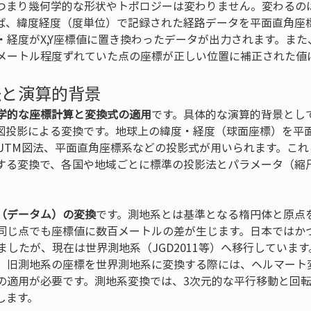
つまり幾何学的な形状やトポロジーは変わりません。変わるの
ば、緯度経度（度単位）で記録された経路データを平面直角座
・経度がX,Y座標値に置き換わったデータが出力されます。ま
メートル程度ずれていた点の座標が正しい位置に補正された値
法と演算的背景
学的な座標計算と変換式の適用
です。具体的な演算的背景とし
図投影による変換です。地球上の緯度・経度（球面座標）を平面
UTM図法、平面直角座標系などの投影式が用いられます。これ
する変換で、各国や地域ごとに標準の投影法とパラメータ（縮
（データム）の変換
です。測地系とは基準となる楕円体と原点
同じ点でも座標値に数百メートルの差が生じます。日本ではかつて
いましたが、現在は世界測地系（JGD2011等）へ移行しています
、旧測地系の座標を世界測地系に変換する際には、ヘルマート
の適用が必要です。測地系変換では、3次元的な平行移動と回
します。