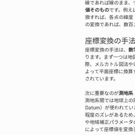
線であれば線のまま、
値そのもの
です。例え
換すれば、各点の緯度
の変換であれば、数百
座標変換の手
座標変換の手法は、
数
ります。まず一つは地
際、メルカトル図法や
よって平面座標に換算
されています。
次に重要なのが
測地系
測地系間では地球上の
Datum）が使われて
程度のズレがあるため
や地域補正パラメータ
によって座標値を変換