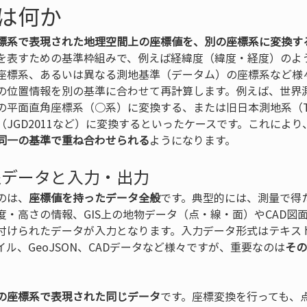
は何か
標系で表現された地理空間上の座標値を、別の座標系に変換す
を表すための基準枠組みで、例えば経緯度（緯度・経度）のよ
座標系、あるいは異なる測地基準（データム）の座標系など様
の位置情報を別の基準に合わせて再計算します。例えば、世界
平面直角座標系（○系）に変換する、または旧日本測地系（Toky
JGD2011など）に変換するといったケースです。これによ
同一の基準で重ね合わせられる
ようになります。
象データと入力・出力
のは、
座標値を持ったデータ全般
です。典型的には、測量で得た
度・高さの情報、GIS上の地物データ（点・線・面）やCAD図
付けられたデータが入力となります。入力データ形式はテキスト
ル、GeoJSON、CADデータなど様々ですが、重要なのは
その
。
の座標系で表現された同じデータ
です。座標変換を行っても、