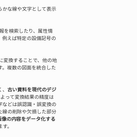
らかな線や文字として表示
情報を検索したり、属性情
、例えば特定の設備記号の
タに変換することで、他の地
す。複数の図面を統合した
く、
古い資料を現代のデジ
によって変換結果の精度は
字などは誤認識・誤変換の
た線の削除や欠損した部分
画像の内容をデータ化する
ます。