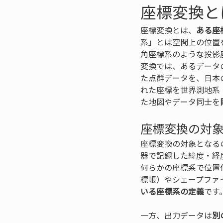
座標変換と
座標変換とは、
ある座
系」とは空間上の位置
角座標系のような投影
変換では、あるデータ
た点群データを、日本の
れた座標を世界測地系（
た地図やデータ同士を
座標変換の対
座標変換の対象となる
器で記録した緯度・経
何らかの座標系で位置
標帳）やシェープファイ
いる座標系の定義
です
一方、出力データは
別