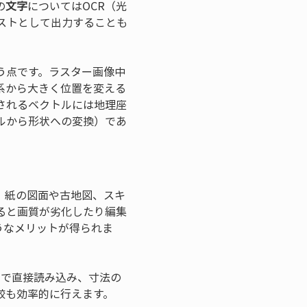
の
文字
についてはOCR（光
ストとして出力することも
う点です。ラスター画像中
系から大きく位置を変える
されるベクトルには地理座
ルから形状への変換）であ
。紙の図面や古地図、スキ
ると画質が劣化したり編集
うなメリットが得られま
フトで直接読み込み、寸法の