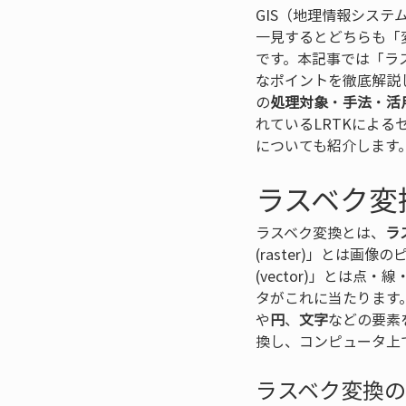
GIS（地理情報システ
一見するとどちらも「
です。本記事では「ラ
なポイントを徹底解説
の
処理対象
・
手法
・
活
れているLRTKによ
についても紹介します
ラスベク変
ラスベク変換とは、
ラ
(raster)」とは
(vector)」とは
タがこれに当たります
や
円
、
文字
などの要素
換し、コンピュータ上
ラスベク変換