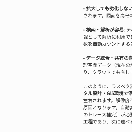
• 
拡大しても劣化しな
• 
検索・解析が容易
:
報として解析に利用で
• 
データ統合・共有の
理空間データ（現在の
り、クラウドで共有し
このように、ラスベク
タル設計・GIS環境で
左右されます。解像度
原因となります。自動
のトレース補完）が必
工程
であり、次に述べ