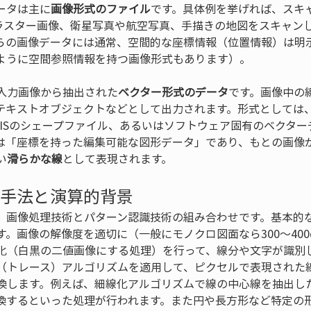
ータは主に
画像形式のファイル
です。具体例を挙げれば、スキャ
ったラスター画像、衛星写真や航空写真、手描きの地図をスキャン
らの画像データには通常、空間的な座標情報（位置情報）は明
Fのように空間参照情報を持つ画像形式もあります）。
入力画像から抽出された
ベクター形式のデータ
です。画像中の
テキストオブジェクトなどとして出力されます。形式としては、
やGISのシェープファイル、あるいはソフトウェア固有のベクタ
は「座標を持った編集可能な図形データ」であり、もとの画像
い
滑らかな線
として表現されます。
の手法と演算的背景
、画像処理技術とパターン認識技術の組み合わせです。基本的
す。画像の解像度を適切に（一般にモノクロ図面なら300～400
化（白黒の二値画像にする処理）を行って、線分や文字が識別
（トレース）アルゴリズムを適用して、ピクセルで表現された
換します。例えば、細線化アルゴリズムで線の中心線を抽出し
換するといった処理が行われます。また円や長方形など特定の