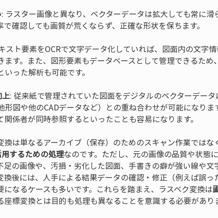
い
: ラスター画像と異なり、ベクターデータは拡大しても常に滑
 テキスト要素をOCRで文字データ化していれば、図面内の文字
きます。また、図形要素もデータベースとして管理できるため
向上
: 従来紙で管理されていた図面をデジタルのベクターデー
地形図や他のCADデータなど）との重ね合わせが可能になりま
て関係者が同時参照するといったことも容易になります。
変換は単なるアーカイブ（保存）のためのスキャン作業ではな
活用するための処理
なのです。ただし、元の画像の品質や状態
不足の画像や、汚損・劣化した図面、手書きの癖が強い線や文
変換後には、人手による結果データの確認・修正（例えば誤っ
要になるケースも多いです。これらを踏まえ、ラスベク変換は
る座標変換とは目的も処理も異なることを意識する必要があり