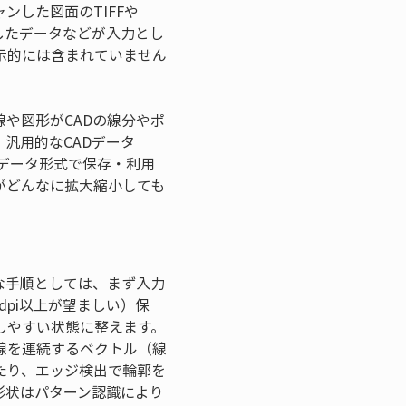
ンした図面のTIFFや
したデータなどが入力とし
示的には含まれていません
線や図形がCADの線分やポ
汎用的なCADデータ
ーデータ形式で保存・利用
がどんなに拡大縮小しても
な手順としては、まず入力
dpi以上が望ましい）保
しやすい状態に整えます。
線を連続するベクトル（線
たり、エッジ検出で輪郭を
形状はパターン認識により