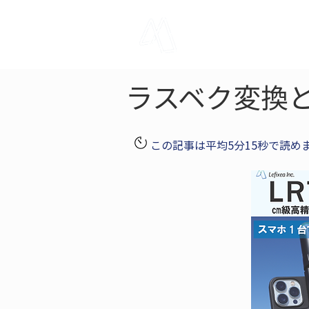
LRTK
Pho
ラスベク変換
この記事は平均5分15秒で読め