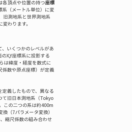
は各頂点や位置の持つ
座標
標系（メートル単位）に変
た、旧測地系と世界測地系
に変わります。
て、いくつかのレベルがあ
のX,Y座標系に投影する
らは緯度・経度を数式に
尺係数や原点座標）が定義
を定義したもので、異なる
旧日本測地系（Tokyo 
。この二つの系は約400m
変換（7パラメータ変換）
転、縮尺係数の組み合わせ