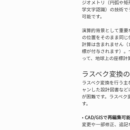
ジオメトリ（円弧や矩
学文字認識）の技術で
可能です。
演算的背景として重要
の位置をそのまま同じ
計算は含まれません（
標が付与されます）。
って、地球上の座標計
ラスベク変換
ラスベク変換を行う主
ャンした設計図書など
が困難です。ラスベク
す。
• 
CAD/GISで再編集可