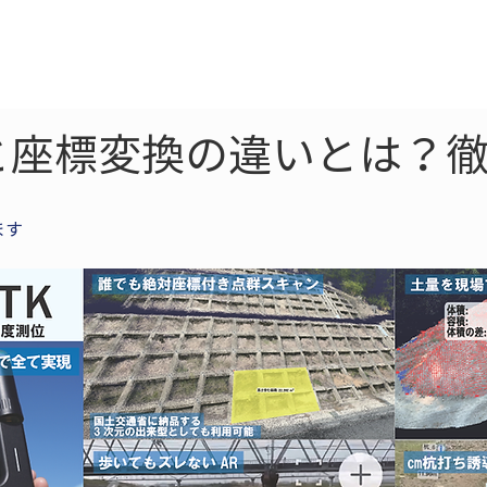
ne
LiDAR
ドローン
360
ソーラー
と座標変換の違いとは？
ます