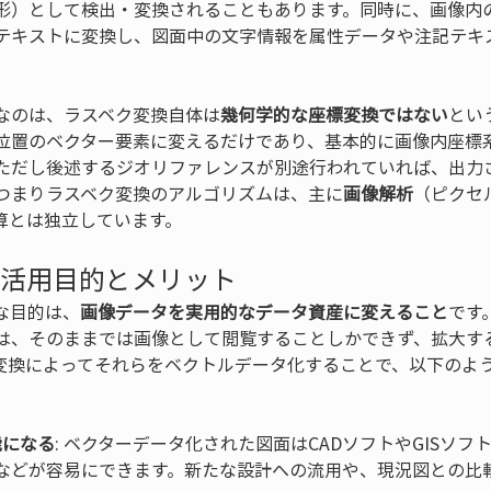
形）として検出・変換されることもあります。同時に、画像内
テキストに変換し、図面中の文字情報を属性データや注記テキ
なのは、ラスベク変換自体は
幾何学的な座標変換ではない
とい
位置のベクター要素に変えるだけであり、基本的に画像内座標
ただし後述するジオリファレンスが別途行われていれば、出力
つまりラスベク変換のアルゴリズムは、主に
画像解析
（ピクセ
算とは独立しています。
の活用目的とメリット
な目的は、
画像データを実用的なデータ資産に変えること
です
は、そのままでは画像として閲覧することしかできず、拡大す
変換によってそれらをベクトルデータ化することで、以下のよ
能になる
: ベクターデータ化された図面はCADソフトやGISソ