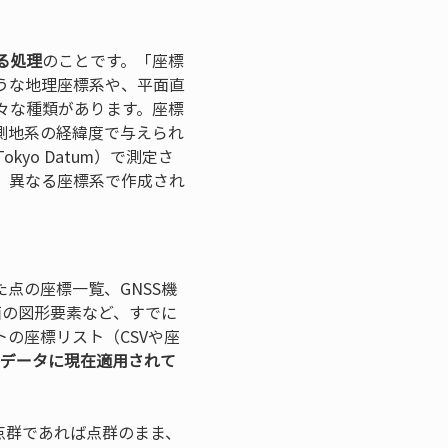
る処理
のことです。「座標
うな地理座標系や、平面直
々な種類があります。座標
測地系の経緯度で与えられ
o Datum）で測定さ
り、異なる座標系で作成され
点の座標一覧、GNSS機
面の図形要素など、すでに
の座標リスト（CSVや座
データに現在適用されて
点群であれば点群のまま、