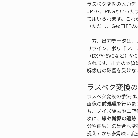
ラスベク変換の入力デ
JPEG、PNGとい
て用いられます。これ
（ただし、GeoTIF
一方、
出力データ
は、
リライン、ポリゴン、
（DXFやSVGなど）
されます。出力の本質
解像度の影響を受けな
ラスベク変換
ラスベク変換の手法は
画像の
前処理
を行いま
ち、ノイズ除去や二値
次に、
線や輪郭の追跡
分や曲線）の集合へ変
捉えてから多角線に変