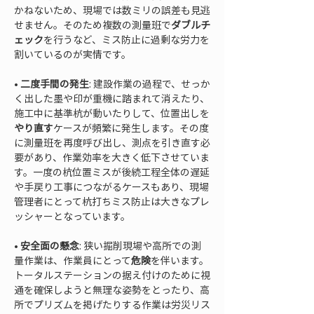
かねないため、現場では数ミリの誤差も見逃
せません。そのため複数の測量班で
ダブルチ
ェック
を行うなど、ミス防止に過剰な労力を
• 
二度手間の発生
: 建設作業の過程で、せっか
く出した墨や印が重機に踏まれて消えたり、
施工中に基準杭が動いたりして、位置出しを
やり直す
ケースが頻繁に発生します。その度
に測量班を再度呼び出し、測点を引き直す必
要があり、作業効率を大きく低下させていま
す。一度の杭位置ミスが後続工程全体の遅延
や手戻り工事につながるケースもあり、現場
管理者にとって杭打ちミス防止は大きなプレ
• 
安全面の懸念
: 狭い掘削現場や高所での測
量作業は、作業員にとって
危険
を伴います。
トータルステーションの据え付けのために視
通を確保しようと無理な姿勢をとったり、高
所でプリズムを掲げたりする作業は労災リス