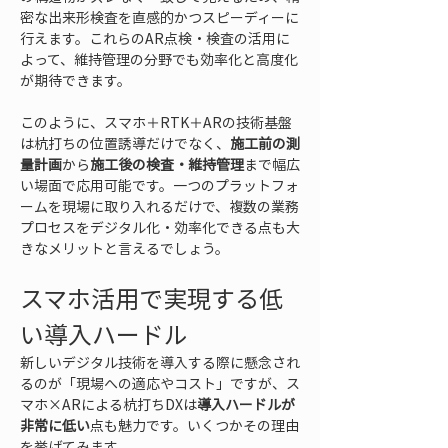
密な出来形検査を直感的かつスピーディーに
行えます。これらのAR点検・検査の活用に
よって、維持管理の分野でも効率化と高度化
が期待できます。
このように、スマホ＋RTK＋ARの技術基盤
は杭打ちの位置誘導だけでなく、
施工前の測
量計画
から
施工後の検査・維持管理
まで幅広
い場面で応用可能です。一つのプラットフォ
ームを現場に取り入れるだけで、複数の業務
プロセスをデジタル化・効率化できる点も大
きなメリットと言えるでしょう。
スマホ活用で実現する低
い導入ハードル
新しいデジタル技術を導入する際に懸念され
るのが「現場への適応やコスト」ですが、ス
マホ×ARによる杭打ちDXは
導入ハードルが
非常に低い
点も魅力です。いくつかその理由
を挙げてみます。