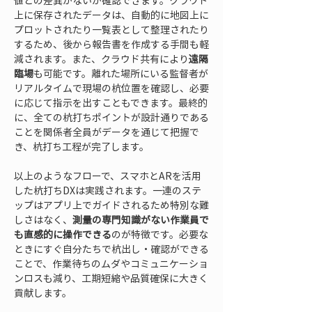
値との差異がないか確認できます。クラウド
上に保存されたデータは、自動的に地図上に
プロットされたり一覧表として整理されたり
するため、後から報告書を作成する手間も軽
減されます。また、クラウド共有により
遠隔
臨場
も可能です。離れた場所にいる監督者が
リアルタイムで現場の杭位置を確認し、必要
に応じて指示を出すこともできます。最終的
に、全ての杭打ちポイントが設計通りである
ことを関係者全員がデータを通じて把握で
き、杭打ち工程が完了します。
以上のようなフローで、スマホとARを活用
した杭打ちDXは実践されます。一連のステ
ップはアプリ上でガイドされるため特別な難
しさはなく、
測量の専門知識がない作業員で
も直感的に操作できる
のが特徴です。必要な
ときにすぐ自分たちで杭出し・確認ができる
ことで、作業待ちのムダやコミュニケーショ
ンロスも減り、工期短縮や品質確保に大きく
貢献します。