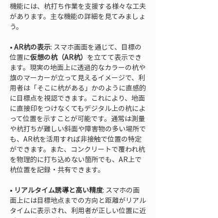
機能には、杭打ち作業を支援する様々な工夫
があります。主な機能の詳細を見てみましょ
う。
• 
AR杭の表示
: スマホ画面を通じて、目標の
位置に
仮想の杭（AR杭）
を立てて表示でき
ます。現実の地面上に透過的なカラーの杭や
旗のマーカーが立って見えるイメージで、利
用者は「そこに杭がある」かのように直感的
に目標点を視認できます。これにより、地面
に直接印をつけなくてもデジタル上の杭によ
って位置を示すことが可能です。通常は測量
や杭打ちが難しい斜面や障害物の多い場所で
も、AR杭を活用すれば非接触で位置の特定
ができます。また、コンクリートで覆われ杭
を物理的に打ち込めない箇所でも、AR上で
• 
リアルタイム誘導と高い精度
: スマホの画
面上には目標地点までの方向と距離がリアル
タイムに表示され、利用者が正しい位置に近