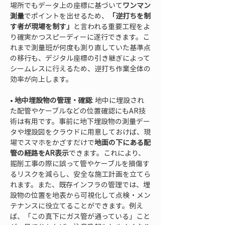
場所でもデータ上の座標に基づいて
ワンマン
測量
でポイントを出せるため、
「逆打ちを制
す者が現場を制す」
と言われる重要工程をよ
り確実かつスピーディーに遂行できます。こ
れまで測量班が何度も測り直していた基準点
の移行も、デジタル座標の引き継ぎによって
シームレスに行えるため、逆打ち作業全体の
• 
地中埋設物の管理・確認
: 地中に埋設され
た配管やケーブルなどの位置確認にもAR技
術は有用です。事前に地下埋設物の測量デー
タや埋設図をクラウドに用意しておけば、現
場でスマホをかざすだけで
地面の下にある配
管の経路をAR表示
できます。これにより、
掘削工事の際に誤って管やケーブルを損傷す
るリスクを減らし、安全な施工計画を立てら
れます。また、既存インフラの管理では、埋
設物の位置を地表から可視化して点検・メン
テナンスに役立てることができます。例え
ば、「この真下にガス管が通っている」こと