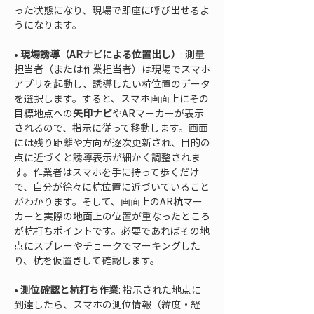
った状態になり、現場で即座に呼び出せるよ
• 
現場誘導（ARナビによる位置出し）
: 測量
担当者（または作業担当者）は現場でスマホ
アプリを起動し、誘導したい杭位置のデータ
を選択します。すると、スマホ画面上にその
目標地点への
矢印ナビ
やARマーカーが表示
されるので、指示に従って移動します。画面
には残り距離や方向が逐次更新され、目的の
点に近づくと誘導表示が細かく調整されま
す。作業者はスマホを手に持って歩くだけ
で、自分が徐々に杭位置に近づいていること
がわかります。そして、画面上のAR杭マー
カーと実際の地面上の位置が重なったところ
が杭打ちポイントです。必要であればその地
点にスプレーやチョークでマーキングした
• 
測位確認と杭打ち作業
: 指示された地点に
到達したら、スマホの測位情報（緯度・経