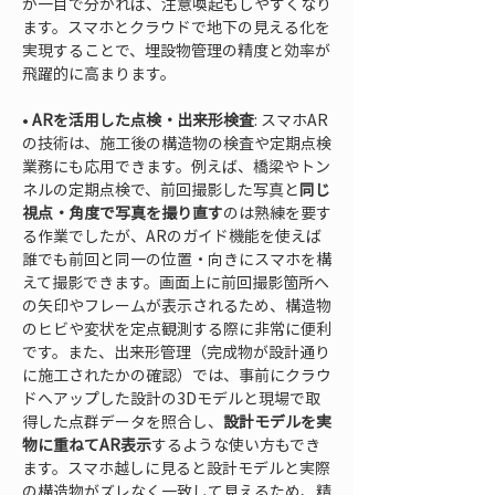
が一目で分かれば、注意喚起もしやすくなり
ます。スマホとクラウドで地下の見える化を
実現することで、埋設物管理の精度と効率が
• 
ARを活用した点検・出来形検査
: スマホAR
の技術は、施工後の構造物の検査や定期点検
業務にも応用できます。例えば、橋梁やトン
ネルの定期点検で、前回撮影した写真と
同じ
視点・角度で写真を撮り直す
のは熟練を要す
る作業でしたが、ARのガイド機能を使えば
誰でも前回と同一の位置・向きにスマホを構
えて撮影できます。画面上に前回撮影箇所へ
の矢印やフレームが表示されるため、構造物
のヒビや変状を定点観測する際に非常に便利
です。また、出来形管理（完成物が設計通り
に施工されたかの確認）では、事前にクラウ
ドへアップした設計の3Dモデルと現場で取
得した点群データを照合し、
設計モデルを実
物に重ねてAR表示
するような使い方もでき
ます。スマホ越しに見ると設計モデルと実際
の構造物がズレなく一致して見えるため、精