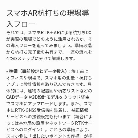
スマホAR杭打ちの現場導
入フロー
それでは、スマホRTK＋ARによる杭打ちDX
が実際の現場でどのように活用されるか、そ
の導入フローを追ってみましょう。準備段階
から杭打ち完了後の共有まで、一連の流れを
4つのステップに分けて解説します。
• 
準備（事前設定とデータ投入）
: 施工前に
オフィスや現場で、スマホ用の測量・杭打ち
アプリに設計情報を取り込んでおきます。具
体的には、建物の配置図や杭芯リストなどの
CADデータ
や
3D設計モデル
をクラウド経由
でスマホにアップロードします。また、スマ
ホにRTK-GNSS受信機を装着し、補正情報
サービスへの接続設定も行います（場合によ
っては基地局の設置やネットワークRTKサー
ビスへのログイン）。これらの準備により、
スマホ側に「出したいポイントの座標」が揃