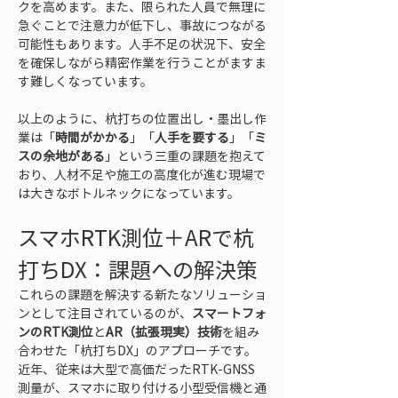
クを高めます。また、限られた人員で無理に
急ぐことで注意力が低下し、事故につながる
可能性もあります。人手不足の状況下、安全
を確保しながら精密作業を行うことがますま
す難しくなっています。
以上のように、杭打ちの位置出し・墨出し作
業は「
時間がかかる
」「
人手を要する
」「
ミ
スの余地がある
」という三重の課題を抱えて
おり、人材不足や施工の高度化が進む現場で
は大きなボトルネックになっています。
スマホRTK測位＋ARで杭
打ちDX：課題への解決策
これらの課題を解決する新たなソリューショ
ンとして注目されているのが、
スマートフォ
ンのRTK測位
と
AR（拡張現実）技術
を組み
合わせた「杭打ちDX」のアプローチです。
近年、従来は大型で高価だったRTK-GNSS
測量が、スマホに取り付ける小型受信機と通