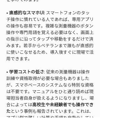
• 
直感的なスマホUI
: スマートフォンのタッ
チ操作に慣れている人であれば、専用アプリ
の操作も容易です。複雑な測量機器のボタン
操作や専門用語を覚える必要はなく、画面上
の指示に沿ってタップや移動をするだけで済
みます。若手からベテランまで誰もが直感的
に使いこなせるため、導入後すぐに現場で活
• 
学習コストの低さ
: 従来の測量機器は操作
訓練や資格取得が必要な場合もありました
が、スマホベースのシステムなら特別な資格
は不要です。マニュアルをひと通り読めば現
場担当者自身が扱えるようになりますし、場
合によっては
高校生や未経験者でも操作でき
た
という事例も報告されています。これは、
アプリ側で難しい計算や手順を自動化してい
るためで、現場の担当者は結果を確認しなが
ら作業するだけでよい設計になっているから