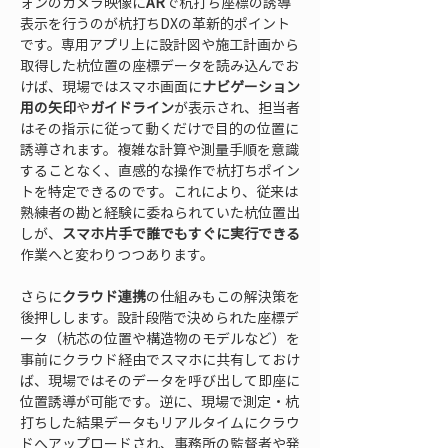
ォンのカメラ映像に
AR
で杭打ち座標の誘導
表示を行うのが杭打ちDXの革新的ポイント
です。専用アプリ上に設計図や施工計画から
取得した杭位置の座標データを読み込んでお
けば、現場ではスマホ画面に
ナビゲーション
用の矢印
や
ガイドライン
が表示され、担当者
はその指示に従って動くだけで目的の位置に
誘導されます。複雑な計算や測量手順を意識
することなく、直感的な操作で杭打ちポイン
トを特定できるのです。これにより、従来は
熟練者の勘と経験に委ねられていた杭位置出
しが、
スマホ片手で誰でもすぐに実行できる
作業へと変わりつつあります。
さらに
クラウド連携
の仕組みもこの解決策を
後押しします。設計段階で決められた座標デ
ータ（杭芯の位置や構造物のモデルなど）を
事前にクラウド経由でスマホに共有しておけ
ば、現場ではそのデータを呼び出して即座に
位置誘導が可能です。逆に、現場で測定・杭
打ちした結果データもリアルタイムにクラウ
ドへアップロードされ、事務所の監督者や発