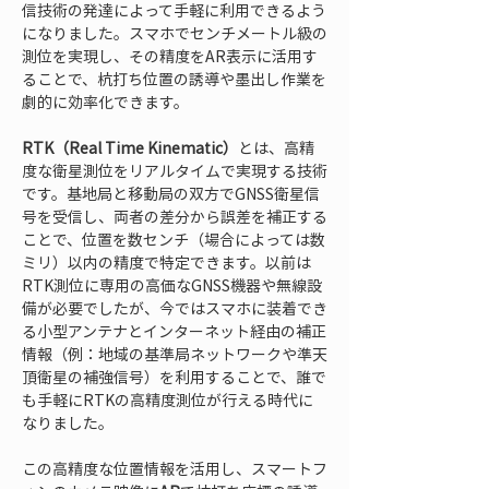
信技術の発達によって手軽に利用できるよう
になりました。スマホでセンチメートル級の
測位を実現し、その精度をAR表示に活用す
ることで、杭打ち位置の誘導や墨出し作業を
劇的に効率化できます。
RTK（Real Time Kinematic）
とは、高精
度な衛星測位をリアルタイムで実現する技術
です。基地局と移動局の双方でGNSS衛星信
号を受信し、両者の差分から誤差を補正する
ことで、位置を数センチ（場合によっては数
ミリ）以内の精度で特定できます。以前は
RTK測位に専用の高価なGNSS機器や無線設
備が必要でしたが、今ではスマホに装着でき
る小型アンテナとインターネット経由の補正
情報（例：地域の基準局ネットワークや準天
頂衛星の補強信号）を利用することで、誰で
も手軽にRTKの高精度測位が行える時代に
なりました。
この高精度な位置情報を活用し、スマートフ