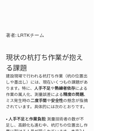
著者: LRTKチーム
現状の杭打ち作業が抱え
る課題
建設現場で行われる杭打ち作業（杭の位置出
しや墨出し）には、現在いくつもの課題があ
ります。特に、
人手不足
や
熟練者依存
による
作業の属人化、測量誤差による
精度の問題
、
ミス発生時の
二度手間
や
安全性
の懸念が指摘
されています。具体的には次のとおりです。
• 
人手不足と作業負担
: 測量技術者の数が不
足し、高齢化も進む中、杭打ちの位置出し作