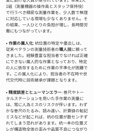
業に割ける人員が限られています。本来2人
1組（測量機器の操作員とスタッフ保持役）
で行うべき精密な測量作業を、少人数で無理
に対応している現場も少なくありません。そ
の結果、一人ひとりの負担が増し、長時間労
• 
作業の属人化
: 杭位置の特定や墨出しは、
従来ベテランの測量技術者の
職人技
に頼って
きました。経験豊富な担当者でなければ正確
にできない属人的な作業となっており、特定
の人に依存するために作業の平準化が困難で
す。この属人化により、担当者の不在時や世
• 
精度誤差とヒューマンエラー
: 巻尺やトー
タルステーションを用いた手作業の測量に
は、常に人為ミスのリスクが伴います。わず
かな巻尺のたるみ、読み違い、計算値の転記
ミスなどが起これば、杭の位置が数センチず
れてしまう恐れがあります。杭一本の位置ズ
レが構造物全体の歪みや品質不良につながり