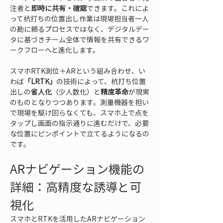
注者と
即時に共有・確認
できます。これによ
って杭打ちの位置出し作業は現場担当者一人
の勘に頼るプロセスではなく、デジタルデー
タに基づきチーム全体で情報を共有できるワ
ークフローへと進化します。
スマホRTK測位＋ARという組み合わせ、い
わば
「LRTK」
の技術によって、杭打ち位置
出しの
省人化
（少人数化）と
精度革命
が現実
のものとなりつつあります。測量機器を担い
で現場を駆け回らなくても、スマホ上で点を
タップし画面の指示通りに進むだけで、必要
な位置にピンポイントで立てるようになるの
です。
ARナビゲーション機能の
詳細：高精度な誘導と可
視化
スマホとRTKを活用したARナビゲーション