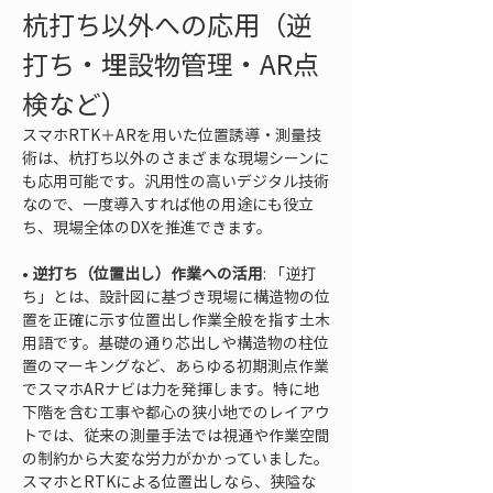
杭打ち以外への応用（逆
打ち・埋設物管理・AR点
検など）
スマホRTK＋ARを用いた位置誘導・測量技
術は、杭打ち以外のさまざまな現場シーンに
も応用可能です。汎用性の高いデジタル技術
なので、一度導入すれば他の用途にも役立
ち、現場全体のDXを推進できます。
• 
逆打ち（位置出し）作業への活用
: 「逆打
ち」とは、設計図に基づき現場に構造物の位
置を正確に示す位置出し作業全般を指す土木
用語です。基礎の通り芯出しや構造物の柱位
置のマーキングなど、あらゆる初期測点作業
でスマホARナビは力を発揮します。特に地
下階を含む工事や都心の狭小地でのレイアウ
トでは、従来の測量手法では視通や作業空間
の制約から大変な労力がかかっていました。
スマホとRTKによる位置出しなら、狭隘な