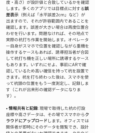
度・高さ）が設計値と合致しているかを確認
します。多くのアプリでは目標点に対する
誤
差表示
（例えば「水平誤差2cm」など）が
出ますので、それが許容範囲内であることを
確認します。誤差が大きい場合は再度位置合
わせを行います。問題なければ、その地点で
実際の杭打ち作業を開始します。オペレータ
ー自身がスマホで位置を確認しながら重機を
操作するケースもあれば、誘導担当者が合図
して杭打ち機を正しい場所に誘導するケース
もあります。いずれにせよ、事前にARで確
認しているため高い確信を持って杭を設置で
きます。杭を打ち終わった後は、スマホを使
って杭頭の位置をもう一度測定し、記録しま
す（これが出来形の確認データになりま
• 
情報共有と記録
: 現場で取得した杭の打設
座標や高さデータは、その場でスマホから
ク
ラウドにアップロード
します。オフィスでは
関係者が即時にそのデータを閲覧でき、設計