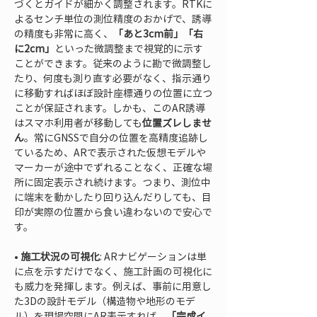
づくとガイドが細かく調整されます。RTKに
よるセンチ単位の測位精度のおかげで、誘導
の精度も非常に高く、
「あと3cm前」「右
に2cm」
といった微調整まで視覚的に示す
ことができます。従来のように勘で微調整し
たり、何度も測り直す必要がなく、指示通り
に移動すればほぼ設計座標通りの位置に立つ
ことが保証されます。しかも、このAR誘導
はスマホ利用者が移動しても
位置ズレしませ
ん
。常にGNSSで自分の位置を高精度追跡し
ているため、ARで表示された仮想モデルや
マーカーが途中でずれることなく、正確な場
所に固定表示され続けます。つまり、測位中
に端末を動かしたり回り込んだりしても、目
印が実際の位置から食い違わないので安心で
• 
施工状況の可視化
: ARナビゲーションは単
に点を示すだけでなく、施工計画の可視化に
も威力を発揮します。例えば、事前に用意し
た3Dの設計モデル（構造物や地形のモデ
ル）を現場空間にAR表示すれば、
「完成イ