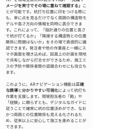
メージを実寸でその場に重ねて確認する」
こ
とが可能です。杭打ち位置に印をつける際に
も、単に点を見るだけでなく周囲の構造物モ
デルや高さ方向の情報を同時に表示できま
す。これによって、「設計通りの位置と高さ
で杭が打てるか」「隣接する構造物との位置
関係に問題はないか」をその場で直感的に確
認できます。発注者や他の作業員と一緒にス
マホ画面を覗き込めば、図面上の計画を現地
で共有しながら打合せができるため、施工ミ
スの予防や関係者間の認識合わせにも役立ち
ます。
このように、ARナビゲーション機能は
正確
な誘導
と
分かりやすい可視化
によって杭打ち
作業を支援します。現場担当者の「勘」や
「経験」に頼らずとも、デジタルなガイドに
従うことで確実に杭の位置決めができ、なお
かつ周囲との位置関係も見える化されるた
め、従来以上に安心して施工を進めることが
できます。