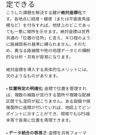
定できる
こうした課題を解決する鍵が
絶対座標化
で
す。各地点に経度・緯度（または平面直角座
標など）を付与すれば、地球上のどこであっ
ても一意に場所を示せます。絶対座標は世界
共通の「位置の住所」と言え、キロ程のよう
に路線固有の基準に縛られません。そのた
め、異なる路線間や他の地理データとの横断
的な分析・共有が容易になります。
絶対座標を導入する具体的なメリットには、
次のようなものがあります。
• 
位置特定の明確化
: 座標で位置を管理すれ
ば、複数の線路が並行する箇所や複雑な配線
区間でも混同が起こりません。ある設備や損
傷箇所に座標が付いていれば、地図上でピン
ポイントに示すことができ、現場でもGPS端
• 
データ統合の容易さ
: 座標を共有フォーマ