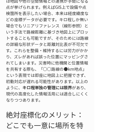
は地図や他の空間情報との連携が手間になる
点が挙げられます。例えばGIS上で設備や点
検箇所を表示したい場合、本来は経度緯度な
どの座標データが必要です。キロ程しか無い
場合でもリニアリファレンス（線形参照）と
いう手法で路線距離に基づき地図上にプロッ
トすることも可能ですが、そのためには路線
の詳細な形状データと距離対比表が不可欠で
す。これらを整備・維持するには労力がかか
り、ズレがあれば誤った位置にマッピングさ
れてしまいます。災害時に他機関と位置情報
を共有する際も、「○○路線の●km地点」
という表現では即座に地図上に把握できず、
初動対応が遅れる可能性があります。以上の
ように、
キロ程単独の管理には限界
があり、
現代の高度化した情報活用には適合しにくく
なりつつあります。
絶対座標化のメリット：
どこでも一意に場所を特