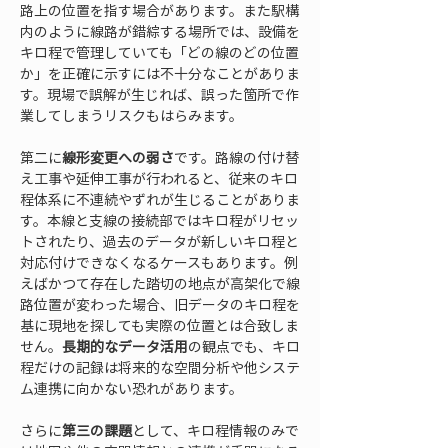
路上の位置を指す場合があります。また駅構
内のように線路が錯綜する場所では、設備を
キロ程で管理していても「どの線のどの位置
か」を正確に示すには不十分なことがありま
す。現場で誤解が生じれば、誤った箇所で作
業してしまうリスクもはらみます。
第二に
線形変更への弱さ
です。路線の付け替
え工事や延伸工事が行われると、従来のキロ
程体系に不連続やずれが生じることがありま
す。本線と支線の接続部ではキロ程がリセッ
トされたり、過去のデータが新しいキロ程と
対応付けできなくなるケースもあります。例
えばかつて存在した踏切の地点が高架化で線
路位置が変わった場合、旧データのキロ程を
基に現地を探しても実際の位置とは合致しま
せん。
長期的なデータ活用
の観点でも、キロ
程だけの記録は将来的な空間分析や他システ
ム連携に向かない恐れがあります。
さらに
第三の課題
として、キロ程情報のみで