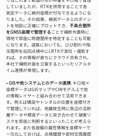
ではこれまで軌道のゆがみ量をキロ程で管理
していましたが、RTKを併用することで各
測定データに絶対座標が付与できるようにな
りました。その結果、検測データ上のポイン
トを地図に正確にプロットでき、
不具合箇所
をGNSS座標で管理する
ことで補修作業時に
現地で即座に問題箇所を特定することも可能
になります。道路においても、ひび割れや陥
没箇所を巡回点検中にLRTKで測位・撮影す
れば、その情報が直ちにクラウド共有され、
本社で補修計画を立案するといったリアルタ
• 
GISや他システムとのデータ連携
: キロ程×
座標データはGISマップやCIMモデル上で他
の情報レイヤーと組み合わせて活用できま
す。例えば橋梁やトンネルの位置を座標付き
で管理していれば、地震発生時に周辺の活断
層データや標高データと突き合わせて被害リ
スクを即座に判断するといったことが考えら
れます。また各設備の属性情報を座標キーで
一元化しておけば、点検履歴や部材交換履歴