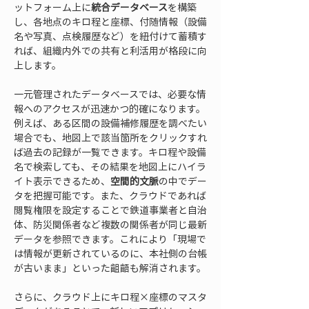
ットフォーム上に
統合データベース
を構築
し、各地点のキロ程と座標、付随情報（設備
名や写真、点検履歴など）を紐付けて蓄積す
れば、組織内外での共有と利活用が格段に向
上します。
一元管理されたデータベースでは、必要な情
報へのアクセスが迅速かつ的確になります。
例えば、ある区間の設備補修履歴を調べたい
場合でも、地図上で該当箇所をクリックすれ
ば過去の記録が一覧できます。キロ程や設備
名で検索しても、その結果を地図上にハイラ
イト表示できるため、
空間的文脈
の中でデー
タを把握可能です。また、クラウドであれば
閲覧権限を設定することで鉄道事業者と自治
体、防災関係者など複数の関係者が同じ最新
データを参照できます。これにより「現場で
は情報が更新されているのに、本社側の台帳
が古いまま」といった齟齬も解消されます。
さらに、クラウド上にキロ程×座標のマスタ