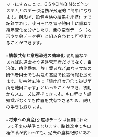
ットにすることで、GISやCIM/BIMなど他シ
ステムとのデータ連携が飛躍的に簡単になり
ます。例えば、設備点検の結果を座標付きで
記録すれば、後日それを電子地図上に重ねて
経年変化を分析したり、他の空間データ（地
形や気象データ等）と組み合わせて可視化す
• 
情報共有と意思疎通の効率化
: 絶対座標で
あれば鉄道会社や道路管理者だけでなく、自
治体、防災機関、施工業者など異なる立場の
関係者同士でも共通の基盤で位置情報を扱え
ます。災害対応時に「緯度経度○○で被災箇
所を地図に示す」といったことができ、初動
からスムーズに連携できます。キロ程の内部
知識がなくても位置を共有できるため、説明
• 
将来への資産化
: 座標データは長期にわた
って不変の基準となります。路線改良でキロ
程体系が変わっても、過去の座標記録があれ