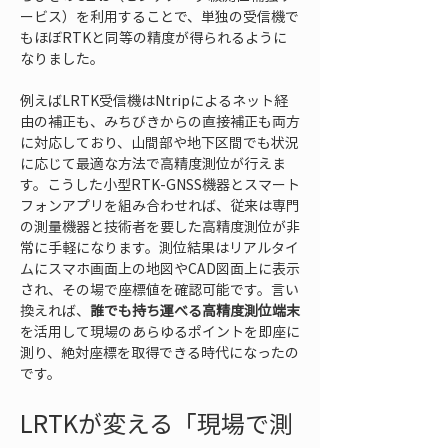
ービス）を利用することで、単独の受信機で
もほぼRTKと同等の精度が得られるように
なりました。
例えばLRTK受信機はNtripによるネット経
由の補正も、みちびきからの直接補正も両方
に対応しており、山間部や地下区間でも状況
に応じて最適な方法で高精度測位が行えま
す。こうした小型RTK-GNSS機器とスマート
フォンアプリを組み合わせれば、従来は専門
の測量機器と技術者を要した高精度測位が非
常に手軽になります。測位結果はリアルタイ
ムにスマホ画面上の地図やCAD図面上に表示
され、その場で座標値を確認可能です。言い
換えれば、
誰でも持ち運べる高精度測位端末
を活用して現場のあらゆるポイントを即座に
測り、絶対座標を取得できる時代になったの
です。
LRTKが変える「現場で測