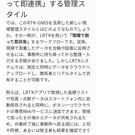
って即連携」する管理ス
タイル
では、このRTK-GNSSを活用した新しい現
場管理スタイルとはどのようなものでしょう
か。その一例が、LRTKを用いて
「現場で測
って即共有」
するワークフローです。従来、
現場で測量したデータを台帳や図面に反映さ
せるには、事務所に持ち帰ってから整理・入
力する手間がありました。しかしLRTKシス
テムでは、測定と同時にデータをクラウドへ
アップロードし、関係者とリアルタイムで共
有することが可能です。
例えば、LRTKアプリで取得した座標リスト
や写真・点群データはスマートフォン内に自
動保存されると同時に、ボタン一つでクラウ
ドの専用Webサービスに送信できます。現場
で測ったその場からデータが共有されるた
め、作業終了後に事務所へ戻る頃には、上司
や同僚、あるいは発注者も結果を確認できて