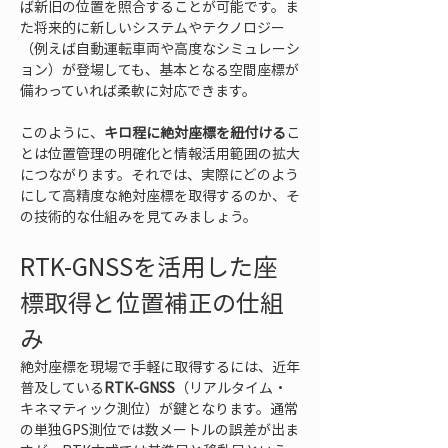
ば新旧の位置を照合することが可能です。ま
た将来的に新しいシステムやテクノロジー
（例えば自動運転車両や高度なシミュレーシ
ョン）が登場しても、基本となる空間座標が
備わっていれば柔軟に対応できます。
このように、
キロ程に絶対座標を紐付ける
こ
とは位置管理の明確化と情報活用範囲の拡大
につながります。それでは、実際にどのよう
にして高精度な絶対座標を取得するのか、そ
の技術的な仕組みを見てみましょう。
RTK-GNSSを活用した座
標取得と位置補正の仕組
み
絶対座標を現場で手軽に取得するには、近年
普及している
RTK-GNSS
（リアルタイム・
キネマティック測位）が鍵となります。通常
の単独GPS測位では数メートルの誤差が出ま