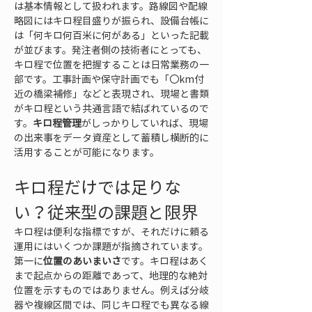
は基本情報として扱われます。路線図や配線
略図にはキロ程目盛りが振られ、設備台帳に
は「何キロ何百米に何がある」といった記載
が並びます。発注者側の技術者にとっても、
キロ程で位置を把握することは日常業務の一
部です。工事計画や保守計画でも「〇km付
近の橋梁補修」などと表現され、現場と書類
がキロ程という共通言語で結ばれているので
す。
キロ程管理
がしっかりしていれば、現場
の出来事をデータ資産として蓄積し横断的に
活用することが可能になります。
キロ程だけでは足りな
い？従来型の課題と限界
キロ程は便利な指標ですが、それだけに頼る
運用にはいくつか課題が指摘されています。
第一に
位置のあいまいさ
です。キロ程はあく
まで起点からの距離であって、地理的な絶対
位置を示すものではありません。例えば分岐
器や複線区間では、同じキロ程でも異なる線