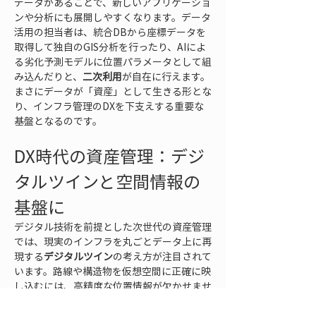
データがあることで、新しいアプリケーショ
ンや分析にも展開しやすくなります。データ
活用の担当者は、統合DBから座標データを
取得して独自のGIS分析を行ったり、AIによ
る劣化予測モデルに位置パラメータとして組
み込んだりと、
二次利用
が自在に行えます。
まさにデータが「資産」として生きる形とな
り、インフラ管理のDXを下支えする重要な
基盤となるのです。
DX時代の資産管理：デジ
タルツインと空間情報の
基盤に
デジタル技術を前提とした次世代の資産管理
では、現実のインフラを丸ごとデータ上に再
現する
デジタルツイン
の考え方が注目されて
います。路線や構造物を仮想空間に正確に映
し込むには、高精度な位置情報が欠かせませ
ん。キロ程と絶対座標が対応付いたデータセ
ットは、このデジタルツイン構築の土台とな