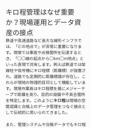
キロ程管理はなぜ重要
か？現場運用とデータ資
産の接点
鉄道や高速道路など長大な線形インフラで
は、「どの地点で」が非常に重要になりま
す。現場では事故や点検箇所を伝達すると
き、「◯◯線の起点から◯km◯m地点」と
いった表現で共有します。例えば鉄道では架
線柱や信号機にキロ程標（距離標）が設置さ
れ、道路でも定期的に距離標識が存在し、こ
れらが現地の物理的目印として機能していま
す。現場作業員はキロ程標を基にメジャーテ
ープで距離を測り、目的の設備や不具合箇所
を特定します。このように
キロ程
は現場の空
間認識と台帳上のデータ管理をつなぐ接点と
して伝統的に用いられてきました。
また、管理システムや台帳データでもキロ程