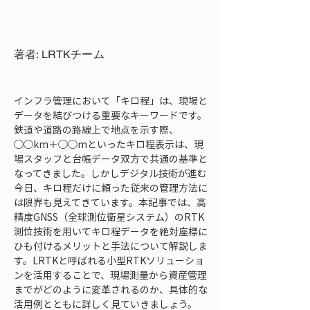
著者: LRTKチーム
インフラ管理において「キロ程」は、現場と
データを結びつける重要なキーワードです。
鉄道や道路の路線上で地点を示す際、
◯◯km＋◯◯mといったキロ程表示は、現
場スタッフと台帳データ双方で共通の基準と
なってきました。しかしデジタル技術が進む
今日、キロ程だけに頼った従来の管理方法に
は限界も見えてきています。本記事では、高
精度GNSS（全球測位衛星システム）のRTK
測位技術を用いてキロ程データを絶対座標に
ひも付けるメリットと手法について解説しま
す。LRTKと呼ばれる小型RTKソリューショ
ンを活用することで、現場測量から資産管理
までがどのように変革されるのか、具体的な
活用例とともに詳しく見ていきましょう。