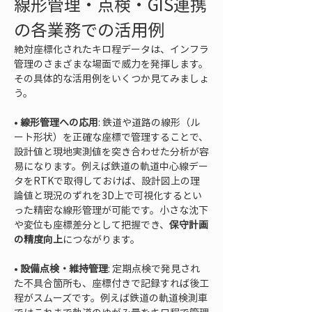
線形管理・点検・GIS連携
の各業務での活用例
絶対座標化されたキロ程データは、インフラ
管理のさまざまな場面で威力を発揮します。
その具体的な活用例をいくつか見てみましょ
う。
• 
線形管理への応用
: 鉄道や道路の線形（ル
ート形状）を正確な座標で管理することで、
設計値と現地実測値を突き合わせた分析が容
易になります。例えば鉄道の軌道中心線デー
タをRTKで取得しておけば、設計図上の理
論値と現況のずれを3D上で可視化するとい
った精密な線形管理が可能です。小さな沈下
や変位も座標差分として把握でき、
保守計画
の精度向上
• 
設備点検・維持管理
: 定期点検で発見され
た不具合箇所も、座標付きで記録すれば後工
程がスムーズです。例えば鉄道の軌道検測車