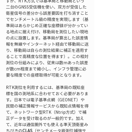
すが、RTK方式では基準局と移動局という
二台のGNSS受信機を使い、双方が受信した
衛星信号の差分から誤差要因を打ち消すこと
でセンチメートル級の精度を実現します（基
準局はあらかじめ正確な座標値が分かってい
る地点に据え付け、移動局を測位したい現地
の点に設置します。基準局が算出した誤差情
報を無線やインターネット経由で移動局に送
り、移動局は自らの測位結果に補正を適用す
ることで高精度な位置を得ます）。この相対
測位の仕組みにより、従来は数mあった誤差
が数cm程度まで縮小し、インフラ管理に必
要な精度での座標取得が可能となります。
RTK測位を利用するには、基準局の既知座
標を国の測地系に合わせておく必要がありま
す。日本では電子基準点網（GEONET）や
民間の補正情報サービスから既知点情報を得
て、ネットワーク型RTK（Ntrip方式）で補
正データを受け取るのが一般的です。加え
て、近年は通信圏外でも使える準天頂衛星み
ちびきの
CLAS
（センチメータ級測位補強サ