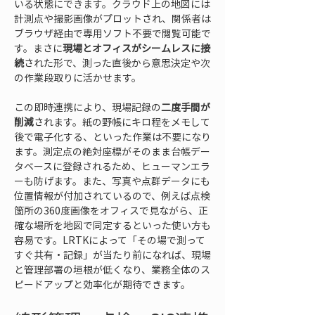
いる状態にできます。クラウド上の地図には
計測点や撮影画像がプロットされ、関係者は
ブラウザ経由で専用ソフト不要で閲覧可能で
す。まさに
現場とオフィスがシームレスに接
続
された形で、測った直後から意思決定や次
の作業段取りに活かせます。
この即時連携により、現場記録の
二度手間が
削減
されます。紙の野帳にキロ程をメモして
後で電子化する、といった作業は不要になり
ます。測定点の絶対座標がそのまま台帳デー
タベースに登録されるため、ヒューマンエラ
ーも防げます。また、写真や点群データにも
位置情報が付加されているので、例えば点検
箇所の360度画像をオフィスで見ながら、正
確な場所を地図で同定するといった使い方も
容易です。LRTKによって「その場で測って
すぐ共有・記録」が当たり前になれば、現場
と管理部署の垣根が低くなり、業務全体のス
ピードアップと効率化が期待できます。