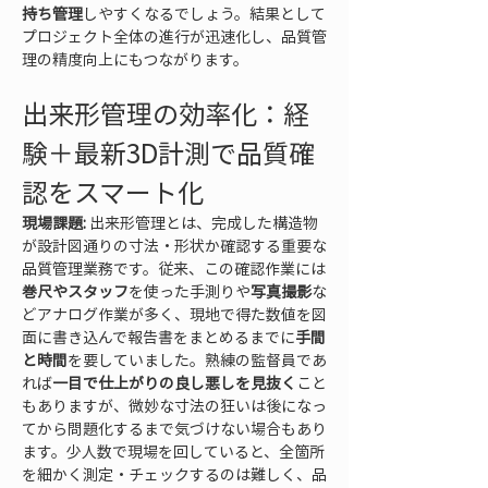
持ち管理
しやすくなるでしょう。結果として
プロジェクト全体の進行が迅速化し、品質管
理の精度向上にもつながります。
出来形管理の効率化：経
験＋最新3D計測で品質確
認をスマート化
現場課題:
 出来形管理とは、完成した構造物
が設計図通りの寸法・形状か確認する重要な
品質管理業務です。従来、この確認作業には
巻尺やスタッフ
を使った手測りや
写真撮影
な
どアナログ作業が多く、現地で得た数値を図
面に書き込んで報告書をまとめるまでに
手間
と時間
を要していました。熟練の監督員であ
れば
一目で仕上がりの良し悪しを見抜く
こと
もありますが、微妙な寸法の狂いは後になっ
てから問題化するまで気づけない場合もあり
ます。少人数で現場を回していると、全箇所
を細かく測定・チェックするのは難しく、品