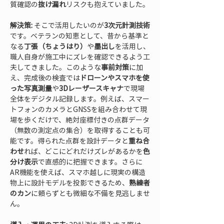
質確認の
抜け漏れ
リスクも抱えていました。
解決策:
 そこで活用したいのが
3次元計測技術
です。ベテランの知恵として、昔から基準と
なる
丁張（ちょうはり）
や
墨出し
を活用し、
職人自身が施工中にズレを確認できるよう工
夫してきました。このような
事前対策
に加
え、完成後の検査では
ドローンやスマホを使
った写真測量
や
3Dレーザースキャナ
で現場
全体をデジタル記録します。例えば、スマー
トフォンのカメラとGNSSを組み合わせて現
場を歩くだけで、絶対座標付きの点群データ
（無数の測定点の集合）を取得することも可
能です。得られた点群を設計データと
重ね合
わせ
れば、どこにどれだけズレがあるかを
色
分け表示
で直感的に把握できます。さらに
AR機能を使えば、スマホ越しに現実の構造
物上に設計モデルを投影できるため、
熟練者
のカン
に頼らずとも微細な不備を見逃しませ
ん。