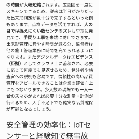
の時間が大幅短縮
されます。広範囲を一度に
スキャンできるため、従来は半日がかりだっ
た出来形測定が数十分で完了するといった例
もあります。点群データを活用すれば、
人の
目では捉えにくい数センチのズレ
も早期に発
見でき、
手戻り工事
を未然に防止できます。
出来形管理に費やす時間が減る分、監督者は
他の施工管理業務に時間を充てられるように
なります。またデジタルデータは
エビデンス
（証拠）
としてクラウド上に蓄積され、必要
に応じて何度でも見返せるため、発注者や検
査官への説明も容易です。信頼性の高い品質
管理をアピールできることは企業の評価向上
にもつながります。少人数の現場でも
一人一
台のスマホ
があれば必要十分な測量・計測が
行えるため、人手不足下でも確実な品質確保
が可能となるでしょう。
安全管理の効率化：IoTセ
ンサーと経験知で無事故