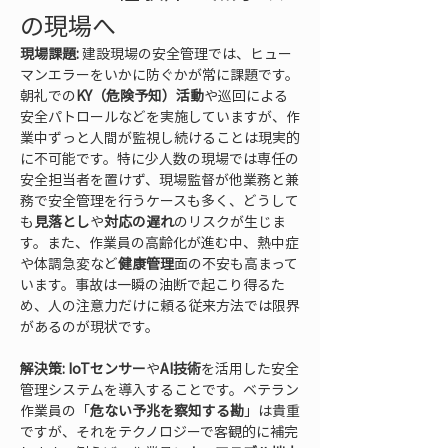
の現場へ
現場課題:
 建設現場の安全管理では、ヒュー
マンエラーをいかに防ぐかが常に課題です。
朝礼での
KY（危険予知）活動
や巡回による
安全パトロールなどを実施していますが、作
業中ずっと人間が監視し続けることは現実的
に不可能です。特に少人数の現場では専任の
安全担当者を置けず、現場監督が他業務と兼
務で安全管理を行うケースも多く、どうして
も
見落とし
や
対応の遅れ
のリスクが生じま
す。また、作業員の高齢化が進む中、熱中症
や体調急変など
健康管理
面の不安も高まって
います。事故は一瞬の油断で起こり得るた
め、人の注意力だけに頼る従来方法では限界
があるのが現状です。
解決策:
IoTセンサー
や
AI技術
を活用した安全
管理システムを導入することです。ベテラン
作業員の「
危ない予兆を察知する勘
」は貴重
ですが、それをテクノロジーで客観的に補完