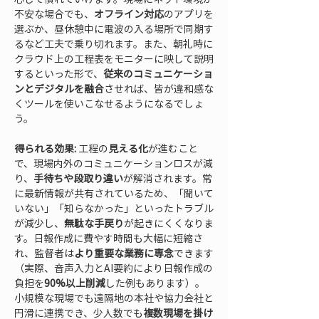
不安な場合でも、
オフライン対応
のアプリを
選ぶか、昼休憩中に電波の入る場所で同期す
るなど工夫で乗り切れます。また、朝礼時に
クラウド上の工程表をモニターに映して説明
するといった形で、
従来のコミュニケーショ
ンとデジタルを融合
させれば、皆が違和感な
くツールを使いこなせるようになるでしょ
う。
得られる効果:
 工程の
見える化
が進むこと
で、現場内外のコミュニケーションロスが減
り、
手待ちや段取り違い
が解消されます。常
に最新情報が共有されているため、「聞いて
いない」「知らなかった」といったトラブル
が減少し、
無駄な手戻り
が起きにくくなりま
す。日報作成に費やす時間も大幅に短縮さ
れ、監督者は
より重要な業務に専念
できます
（実際、音声入力とAI要約により日報作成の
負担を
90%以上削減
した例もあります）。
小規模な現場でも遠隔地の本社や協力会社と
円滑に連携でき、少人数でも
複数現場を掛け