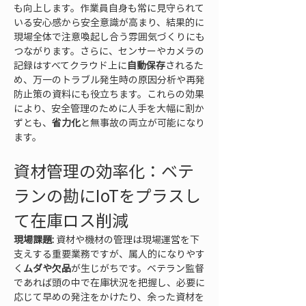
も向上します。作業員自身も常に見守られて
いる安心感から安全意識が高まり、結果的に
現場全体で注意喚起し合う雰囲気づくりにも
つながります。さらに、センサーやカメラの
記録はすべてクラウド上に
自動保存
されるた
め、万一のトラブル発生時の原因分析や再発
防止策の資料にも役立ちます。これらの効果
により、安全管理のために人手を大幅に割か
ずとも、
省力化
と無事故の両立が可能になり
ます。
資材管理の効率化：ベテ
ランの勘にIoTをプラスし
て在庫ロス削減
現場課題:
 資材や機材の管理は現場運営を下
支えする重要業務ですが、属人的になりやす
く
ムダや欠品
が生じがちです。ベテラン監督
であれば頭の中で在庫状況を把握し、必要に
応じて早めの発注をかけたり、余った資材を