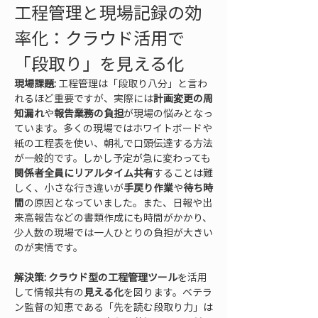
工程管理と現場記録の効
率化：クラウド活用で
「段取り」を見える化
現場課題:
 工程管理は「段取り八分」と言わ
れるほど重要ですが、実際には
計画変更の周
知漏れ
や
報告業務の負担
が現場の悩みとなっ
ています。多くの現場ではホワイトボードや
紙の工程表を使い、朝礼で口頭伝達する方法
が一般的です。しかし予定が急に変わっても
関係者全員にリアルタイム共有
することは難
しく、小さな行き違いが
手戻り作業
や
待ち時
間
の原因となっていました。また、日報や出
来高報告などの書類作成にも時間がかかり、
少人数の現場では一人ひとりの負担が大きい
のが実情です。
解決策:
クラウド型の工程管理ツール
を活用
して情報共有の
見える化
を図ります。ベテラ
ン監督の知恵である「先を読む段取り力」は