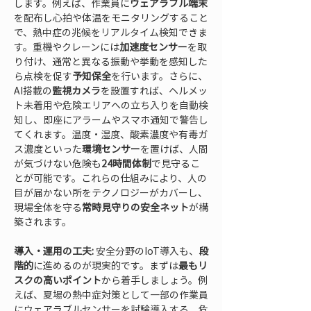
します。例えば、作業員に
ウェアラブル端末
を配布し心拍や体温をモニタリングすること
で、熱中症の兆候をリアルタイム検知できま
す。重機やクレーンには
加速度センサー
を取
り付け、通常と異なる振動や挙動を感知した
ら点検を促す
予知保全
を行います。さらに、
AI搭載の
監視カメラ
を設置すれば、ヘルメッ
ト未着用や危険エリアへの立ち入りを自動検
知し、即座にアラームやスマホ通知で警告し
てくれます。温度・湿度、酸素濃度や有毒ガ
ス濃度といった
環境センサー
を置けば、人間
が気づけない危険も
24時間体制
で見守るこ
とが可能です。これらの仕組みにより、人の
目が届かない所をテクノロジーがカバーし、
現場全体を守る
常時見守りの安全ネット
が構
築されます。
導入・運用の工夫:
 安全分野のIoT導入も、
段
階的
に進めるのが現実的です。まずは
最もリ
スクの高いポイント
から着手しましょう。例
えば、夏場の熱中症対策として一部の作業員
にウェアラブルセンサーを試験導入する、危