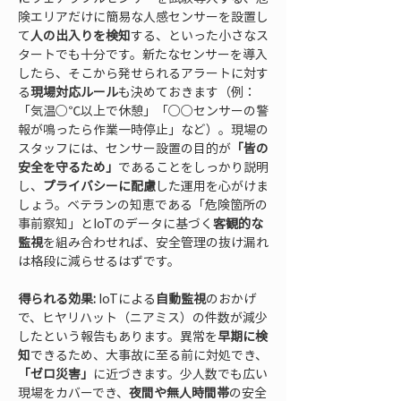
険エリアだけに簡易な人感センサーを設置し
て
人の出入りを検知
する、といった小さなス
タートでも十分です。新たなセンサーを導入
したら、そこから発せられるアラートに対す
る
現場対応ルール
も決めておきます（例：
「気温○℃以上で休憩」「○○センサーの警
報が鳴ったら作業一時停止」など）。現場の
スタッフには、センサー設置の目的が
「皆の
安全を守るため」
であることをしっかり説明
し、
プライバシーに配慮
した運用を心がけま
しょう。ベテランの知恵である「危険箇所の
事前察知」とIoTのデータに基づく
客観的な
監視
を組み合わせれば、安全管理の抜け漏れ
は格段に減らせるはずです。
得られる効果:
 IoTによる
自動監視
のおかげ
で、ヒヤリハット（ニアミス）の件数が減少
したという報告もあります。異常を
早期に検
知
できるため、大事故に至る前に対処でき、
「ゼロ災害」
に近づきます。少人数でも広い
現場をカバーでき、
夜間や無人時間帯
の安全