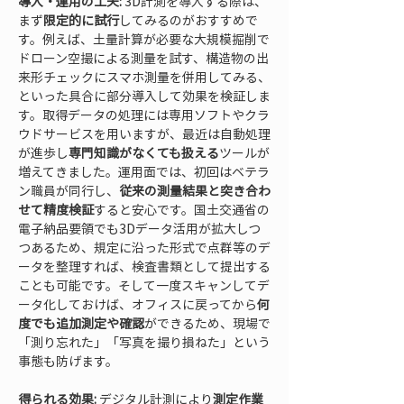
導入・運用の工夫:
 3D計測を導入する際は、
まず
限定的に試行
してみるのがおすすめで
す。例えば、土量計算が必要な大規模掘削で
ドローン空撮による測量を試す、構造物の出
来形チェックにスマホ測量を併用してみる、
といった具合に部分導入して効果を検証しま
す。取得データの処理には専用ソフトやクラ
ウドサービスを用いますが、最近は自動処理
が進歩し
専門知識がなくても扱える
ツールが
増えてきました。運用面では、初回はベテラ
ン職員が同行し、
従来の測量結果と突き合わ
せて精度検証
すると安心です。国土交通省の
電子納品要領でも3Dデータ活用が拡大しつ
つあるため、規定に沿った形式で点群等のデ
ータを整理すれば、検査書類として提出する
ことも可能です。そして一度スキャンしてデ
ータ化しておけば、オフィスに戻ってから
何
度でも追加測定や確認
ができるため、現場で
「測り忘れた」「写真を撮り損ねた」という
事態も防げます。
得られる効果:
 デジタル計測により
測定作業