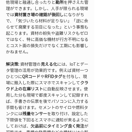
他現場と融通し合ったりと
勘所
を押さえた管
理ができます。しかし、人手が限られる現場
では
資材置き場の確認が後回し
になりがち
で、「気づいたら材料が足りない」「逆に余
らせて廃棄する羽目になった」という事態も
起こります。資材の紛失や盗難リスクもゼロ
ではなく、特に高価な機材が行方不明になる
とコスト面の損失だけでなく工期にも影響し
かねません。
解決策:
 資材管理の
見える化
には、IoTとデー
タ管理の活用が効果的です。例えば資材一つ
ひとつに
QRコード
や
RFIDタグ
を付与し、現
場に搬入した際にスマホでスキャンして
クラ
ウド上の在庫リスト
に自動反映させます。使
用した分も現場で都度スキャンして記録すれ
ば、手書きの伝票を後でパソコンに入力する
手間も省けます。セメントのサイロや燃料タ
ンクには
残量センサー
を取り付け、設定した
下限値を下回るとスマホに通知が来るように
しておけば、
欠品前にタイミング良く発注
が