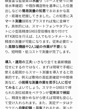
験豊富な監督員は
水盛り
（ホースを使った簡
易水準確認）や既存構造物を基準にした位置
出しなどの
簡易測量の知恵
でおおまかな高
さ・距離を把握してきました。この知恵に
ス
マート測量
技術をプラスすれば鬼に金棒で
す。具体的には、スマートフォンやタブレッ
トに小型高精度GNSS受信機を取り付けて
RTK測位を行えば、1人でもセンチメートル
精度の測量が可能になります。従来必要だっ
た
高額な機器や2人1組の作業が不要
とな
り、短時間・低コストで測量が完了します。
導入・運用の工夫:
 いきなり全てを最新機器
任せにするのではなく、まずは現場で手軽に
使える範囲からスマート測量を導入すると効
果的です。例えば敷地の高低差確認や中間検
測など、
小規模な測量作業を若手1人に任せ
てみる
とよいでしょう。スマホ＋GNSSで得
られた測位結果をベテランが
従来法で検証
し、精度を確かめながら使えば現場も安心し
て受け入れられます。また、測定データはク
ラウドへ
自動記録・共有
されるため、測った