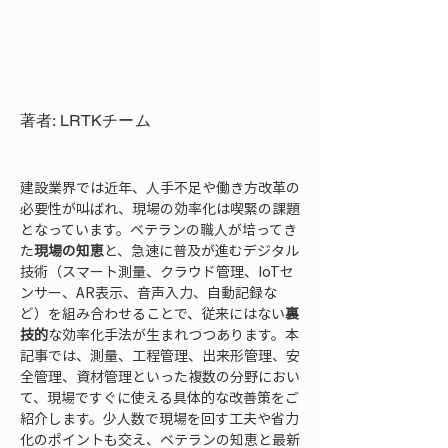
著者: LRTKチーム
建設業界では近年、人手不足や働き方改革の
必要性が叫ばれ、現場の効率化は喫緊の課題
となっています。ベテランの職人が培ってき
た
現場の知恵
と、急速に普及が進むデジタル
技術（スマート測量、クラウド管理、IoTセ
ンサー、AR表示、音声入力、自動記録な
ど）を組み合わせることで、従来にはない
裏
技的
な効率化手法が生まれつつあります。本
記事では、測量、工程管理、出来形管理、安
全管理、資材管理といった複数の分野におい
て、現場ですぐに使える具体的な改善策をご
紹介します。少人数で現場を回す工夫や省力
化のポイントも交え、ベテランの知恵と最新