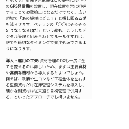
可能です。重機や発電機などの機材には小型
の
GPS発信機
を設置し、現在位置を常に把握
することで盗難抑止になるだけでなく、広い
現場で「あの機械はどこ？」と
探し回るムダ
も減らせます。ベテランの「○○はそろそろ
足りなくなる頃だ」という
勘
も、こうしたデ
ジタル管理と組み合わせてルール化すれば、
誰でも適切なタイミングで発注処理できるよ
うになります。
導入・運用の工夫:
 資材管理のDXも一度に全
てを変えるのは難しいため、まずは
主要資材
や
高価な機材
から導入するとよいでしょう。
例えば、鉄筋や生コンなど工程全体を左右す
る重要資材だけ在庫管理システムを導入し、
細かな副資材は従来通り目視管理で併用す
る、といったアプローチでも構いません。
QRコード管理であればスマホ一台で完結す
るので、倉庫担当者がいなくても
現場監督や
職人が自主的にスキャン
できる仕組みを作り
ます。最初のうちは記録漏れが起こりがちな
ので、週に一度はベテランが
実在庫とデータ