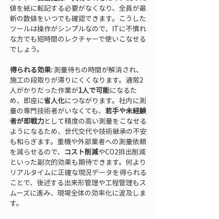
値を紙に転記する必要がなくなり、全員が最
新の数値をいつでも確認できます。こうした
ツールは操作がシンプルなので、ITに不慣れ
な方でも短時間のレクチャーで使いこなせる
でしょう。
得られる効果:
 測量待ちの時間が解消され、
施工の段取りが滞りにくくなります。通常2
人がかりだった作業が
1人で可能
になるた
め、即座に
省人化
につながります。社内に測
量の専門技術者がいなくても、
若手や未経験
者が即戦力
として精度の高い測量をこなせる
ようになるため、世代交代や技術継承の不安
も和らぎます。重機や外部業者への測量依頼
を減らせるので、
コスト削減
やCO2排出削減
といった副次的効果も期待できます。何より
リアルタイムに正確な現況データを得られる
ことで、後述する出来形管理や工程管理もス
ムーズに進み、現場全体の効率化に波及しま
す。