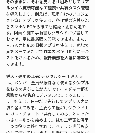
そのままに、それを支える仕組みとして
リア
ルタイム更新可能な工程表
や
共有タスク管理
を導入します。例えば、現場向けのプロジェ
クト管理アプリを使えば、各作業の進捗状況
をスマホやPCから誰でも確認・更新可能で
す。図面や施工手順書もクラウドに保管して
おけば、常に最新版を閲覧できます。また、
音声入力対応の
日報アプリ
を使えば、現場で
声をメモするだけで作業内容が自動的にテキ
スト化されるため、
報告業務を大幅に効率化
できます。
導入・運用の工夫:
 デジタルツール導入時
は、メンバー全員が抵抗なく使える
シンプル
なもの
を選ぶことが大切です。まずは
一部の
業務
から段階的にデジタル化してみましょ
う。例えば、日報だけ先行してアプリ入力に
切り替えてみる、主要な工程だけクラウド上
のガントチャートで共有してみる、といった
小さな一歩から始めます。紙の工程表と併用
しつつ徐々に移行すれば、ベテラン世代も安
心して慣れていけます。現場にネット環境が