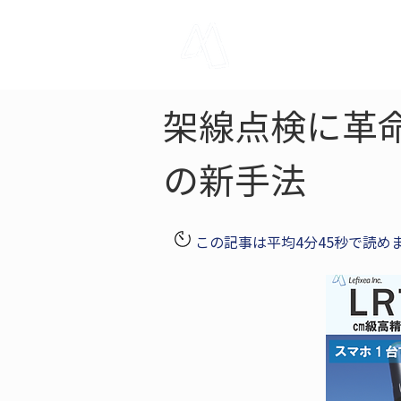
LRTK
Pho
架線点検に革命
の新手法
この記事は平均4分45秒で読め