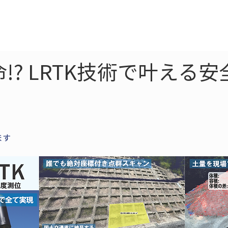
ne
LiDAR
ドローン
360
ソーラー
!? LRTK技術で叶える
ます