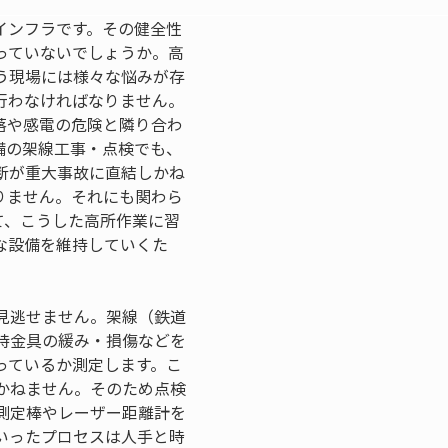
インフラです。その健全性
っていないでしょうか。高
う現場には様々な悩みが存
行わなければなりません。
落や感電の危険と隣り合わ
備の架線工事・点検でも、
断が重大事故に直結しかね
りません。それにも関わら
て、こうした高所作業に習
な設備を維持していくた
見逃せません。架線（鉄道
持金具の緩み・損傷などを
っているか測定します。こ
かねません。そのため点検
測定棒やレーザー距離計を
いったプロセスは人手と時