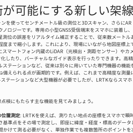
技術が可能にする新しい架
フォンを使ってセンチメートル級の測位と3Dスキャン、さらにA
クノロジーです。専用の小型GNSS受信端末をスマホに装着し、
星測位の誤差をリアルタイム補正することで、従来数メートルあ
程度まで縮小します。これにより、現場にいながら地図座標上
にスマートフォン内蔵のLiDAR（光検出・測距センサー）やカ
タ化したり、バーチャルなガイド表示を行ったりできます。高精度
ルステーションなど、従来は別々に用いていた専門機器の機能を
ね備えられる点が画期的です。例えば、これまで高精度な測量
タルステーションなど大型機器が必要でしたが、LRTKならスマ
。
架線点検にもたらす主な機能を見てみましょう。
の位置測定
: LRTKを使えば、測りたい地点の座標をスマホで
さ基準点をその場で測定し、即座に緯度・経度・標高のデータ
間かけて測る必要がなく、単独作業でも複数箇所のポイントを