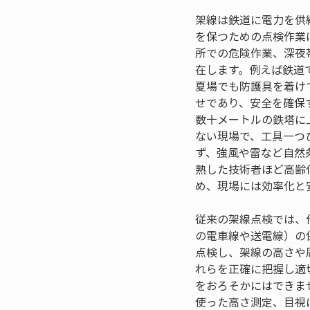
架線は鉄道に電力を供
を保つための点検作業
所での危険作業、深夜
在します。例えば鉄道
夏場でも防護具を着け
せであり、安全を確保
数十メートルの鉄塔に
ない現場で、工具一つ
ず、強風や雷など自然
熟した技術者ほど高齢
め、現場には効率化と
従来の架線点検では、
の電車線や送電線）の
点検し、架線の高さや
れらを正確に把握し適
をおろそかにはできま
使った高さ測定、目視