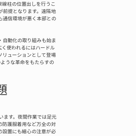
架線柱の位置出しを行うこ
が前提となります。遠隔地
も通信環境が悪く本部との
・自動化の取り組みも始ま
広く使われるにはハードル
ソリューションとして登場
のような革命をもたらすの
題
伴います。夜間作業では足元
の防護服着用など万全の対
の設置にも細心の注意が必