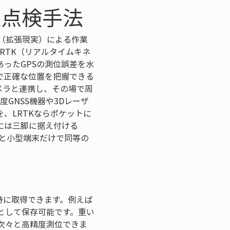
線点検手法
R（拡張現実）による作業
RTK（リアルタイムキネ
ったGPSの測位誤差を水
で正確な位置を把握できる
メラと連携し、その場で周
GNSS機器や3Dレーザ
、LRTKならポケットに
には三脚に据え付ける
ホと小型端末だけで同等の
瞬時に取得できます。例えば
として保存可能です。重い
次々と高精度測位できま