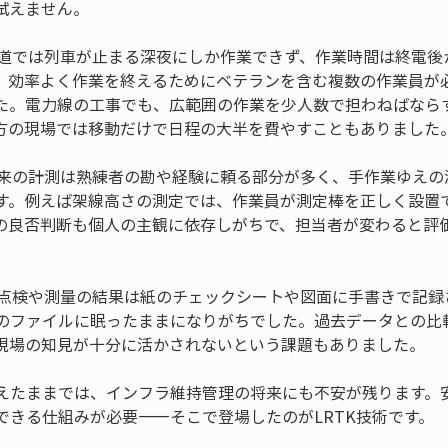
 鉄道では列車が止まる深夜にしか作業できず、作業時間は終電
。効率よく作業を終えるためにベテランを含む複数の作業員が
た。電力線の工事でも、広範囲の作業を少人数で担わねばなら
 従来の計測は熟練者の勘や経験に頼る部分が多く、手作業ゆえ
す。例えば架線高さの測定では、作業員が測定棒を正しく設置
の良否判断も個人の主観に依存しがちで、担当者が変わると評
: 点検や測量の結果は紙のチェックシートや図面に手書きで記
のファイルに眠ったままになりがちでした。過去データとの比
現場の知見が十分に活かされないという課題もありました。
えたままでは、インフラ維持管理の将来にも不安が残ります。
できる仕組みが必要――そこで登場したのがLRTK技術です。