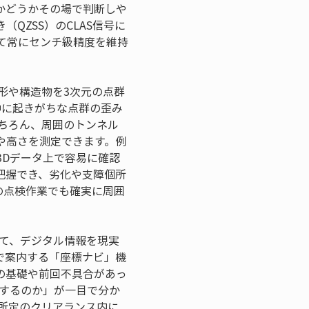
かどうかその場で判断しや
QZSS）のCLAS信号に
て常にセンチ級精度を維持
地形や構造物を3次元の点群
中に起きがちな点群の歪み
ちろん、周囲のトンネル
や高さを測定できます。例
3Dデータ上で容易に確認
把握でき、劣化や支障個所
の点検作業でも確実に周囲
じて、デジタル情報を現実
で案内する「座標ナビ」機
の基礎や前回不具合があっ
検するのか」が一目で分か
所定のクリアランス内に