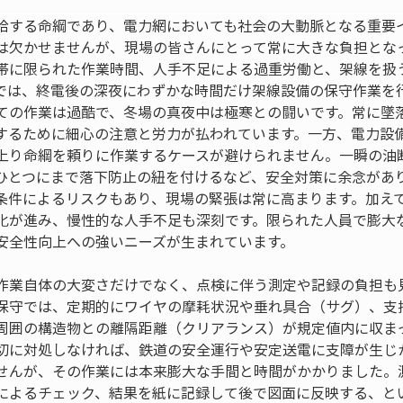
給する命綱であり、電力網においても社会の大動脈となる重要
は欠かせませんが、現場の皆さんにとって常に大きな負担とな
帯に限られた作業時間、人手不足による過重労働と、架線を扱
では、終電後の深夜にわずかな時間だけ架線設備の保守作業を
ての作業は過酷で、冬場の真夜中は極寒との闘いです。常に墜
するために細心の注意と労力が払われています。一方、電力設
上り命綱を頼りに作業するケースが避けられません。一瞬の油
ひとつにまで落下防止の紐を付けるなど、安全対策に余念があ
条件によるリスクもあり、現場の緊張は常に高まります。加え
化が進み、慢性的な人手不足も深刻です。限られた人員で膨大
安全性向上への強いニーズが生まれています。
作業自体の大変さだけでなく、点検に伴う測定や記録の負担も
保守では、定期的にワイヤの摩耗状況や垂れ具合（サグ）、支
周囲の構造物との離隔距離（クリアランス）が規定値内に収ま
切に対処しなければ、鉄道の安全運行や安定送電に支障が生じ
せんが、その作業には本来膨大な手間と時間がかかりました。
によるチェック、結果を紙に記録して後で図面に反映する、と