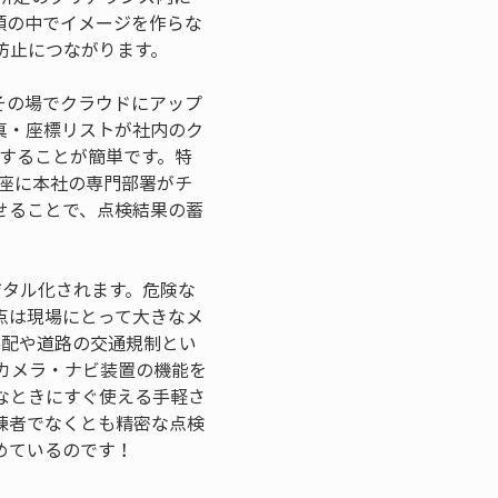
頭の中でイメージを作らな
、その場でクラウドにアップ
真・座標リストが社内のク
することが簡単です。特
座に本社の専門部署がチ
せることで、点検結果の蓄
ジタル化されます。危険な
点は現場にとって大きなメ
手配や道路の交通規制とい
・カメラ・ナビ装置の機能を
なときにすぐ使える手軽さ
練者でなくとも精密な点検
めているのです！