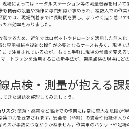
。現場によってはトータルステーション等の測量機器を用いて
際も機器の設置や操作に専門知識が求められ、複数人での作業
区間では、現場到着までに長時間を要し、ようやく辿り着いて
った非効率もありました。
改善するため、近年ではロボットやドローンを活用した無人化
価な専用機械や複雑な操作が必要となるケースも多く、現場で
そこで注目されているのが、もっと手軽に現場の常識を変える
スマートフォンを活用するこの新手法が、架線点検の現場にど
線点検・測量が抱える課
してきた課題を整理してみましょう。
全リスク
: 墜落・感電など高所での作業には常に重大な危険が
な集中力を要求されます。安全帯（命綱）の装着や絶縁体入り
なミスが事故につながりかねません。作業車のバケットや足場