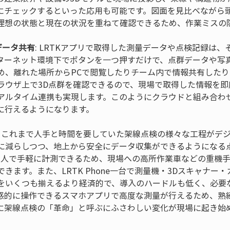
にチェックするといった応用も可能です。図面を見比べながら
データ共有
: LRTKアプリで取得した測量データや点検記録は
ターネット環境下でボタンを一つ押すだけで、点群データや写
め、離れた場所からPCで閲覧したりチーム内で情報共有したり
ラウザ上で3D点群を確認できるので、現場で取得した情報を即
アルタイム連携も実現します。このようにクラウドと組み合わ
に行えるようになります。
て、これまで人手と時間を要していた架線点検の様々な工程がデ
に減らしつつ、地上から安全にデータ収集ができるようになる
1人で手軽に計測できるため、現場への高所作業車などの重機
きます。また、LRTK Phone一台で測量機・3Dスキャナー
をいくつも揃えるより経済的で、導入のハードルも低く、必要
感的に操作できるスマホアプリで高度な測量が行えるため、熟
に架線点検の「革命」と呼ぶにふさわしい変化が現場に起き始