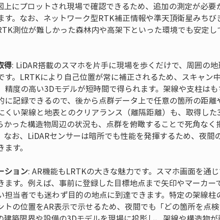
図上にプロットされ現場で確認できるため、追加の測定が必要
す。なお、ネットワーク型RTK補正情報や準天頂衛星みちびき（
RTK測位が難しかった森林内や高架下といった環境でも安定し
取得
: LiDAR搭載のスマホを片手に現場を歩くだけで、周囲の
です。LRTKにより自己位置が常に補正されるため、スキャン
、精度の高い3Dモデルが短時間で得られます。架線や支柱はも
的に記録できるので、後から点群データ上で任意の箇所の距離
にくい架線と地表とのクリアランス（離隔距離）も、取得した
らかった構造物周辺の状況も、点群を俯瞰することで死角なく
。なお、LiDARセンサーは暗所でも性能を発揮するため、夜間
ーション
: AR機能もLRTKの大きな魅力です。スマホ画面を通
きます。例えば、事前に登録した目標地点まで矢印やマーカー
い担当者でも迷わず目的の地点に到達できます。特定の架線柱
ントの位置をAR表示で示せるため、夜間でも「どの箇所を点
の建築限界や設備の3Dモデルを現場に投影し、架線や構造物が