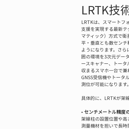
LRTK
LRTKは、スマート
支援を実現する最新テ
マティック）方式で衛
平・垂直とも数センチ
ようになります。さら
囲の環境を3次元デー
ースキャナー、トータ
収まるスマホ一台で兼
GNSS受信機やトー
測位が可能になります
具体的に、LRTKが
• 
センチメートル精度
架線柱の設置位置や高
測量機材を担いで長時