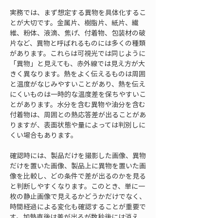
実務では、まず想定する異物を具体化するこ
とが大切です。金属片、樹脂片、紙片、繊
維、粉体、液滴、焦げ、付着物、包装材の破
片など、異物と呼ばれるものには多くの種類
があります。これらは可視光では同じように
「異物」と見えても、赤外線では見え方が大
きく異なります。熱をよく伝えるものは周囲
と温度がなじみやすいことがあり、熱を伝え
にくいものは一時的な温度差を保ちやすいこ
とがあります。水分を含む異物や油分を含む
付着物は、周囲との熱応答差が出ることがあ
りますが、表面状態や量によっては判別しに
くい場合もあります。
確認時には、製品だけを撮影した画像、異物
だけを置いた画像、製品上に異物を置いた画
像を比較し、どの条件で差が出るのかを見る
と判断しやすくなります。このとき、単に一
枚の静止画像で見えるかどうかだけでなく、
時間経過による変化も確認することが重要で
す。加熱直後は差が出るが数秒後には消え