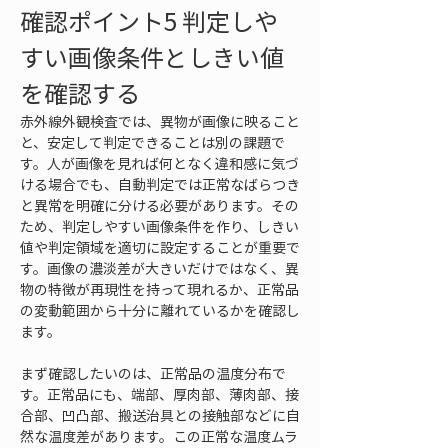
確認ポイント5 判定しや
すい画像条件としきい値
を確認する
赤外線外観検査では、異物が画像に映ること
と、安定して判定できることは別の課題で
す。人が画像を見れば何となく違和感に気づ
ける場合でも、自動判定では正常なばらつき
と異常を明確に分ける必要があります。その
ため、判定しやすい画像条件を作り、しきい
値や判定領域を適切に設定することが重要で
す。画像の濃淡差が大きいだけではなく、異
物の特徴が再現性を持って現れるか、正常品
の変動範囲から十分に離れているかを確認し
ます。
まず確認したいのは、正常品の温度分布で
す。正常品にも、端部、厚肉部、薄肉部、接
合部、凹凸部、搬送治具との接触部などに自
然な温度差があります。この正常な温度ムラ