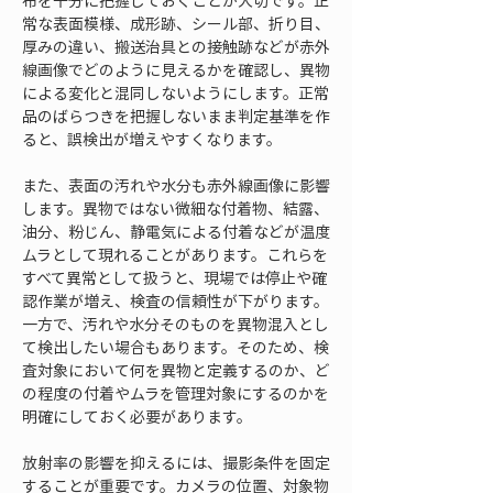
布を十分に把握しておくことが大切です。正
常な表面模様、成形跡、シール部、折り目、
厚みの違い、搬送治具との接触跡などが赤外
線画像でどのように見えるかを確認し、異物
による変化と混同しないようにします。正常
品のばらつきを把握しないまま判定基準を作
ると、誤検出が増えやすくなります。
また、表面の汚れや水分も赤外線画像に影響
します。異物ではない微細な付着物、結露、
油分、粉じん、静電気による付着などが温度
ムラとして現れることがあります。これらを
すべて異常として扱うと、現場では停止や確
認作業が増え、検査の信頼性が下がります。
一方で、汚れや水分そのものを異物混入とし
て検出したい場合もあります。そのため、検
査対象において何を異物と定義するのか、ど
の程度の付着やムラを管理対象にするのかを
明確にしておく必要があります。
放射率の影響を抑えるには、撮影条件を固定
することが重要です。カメラの位置、対象物