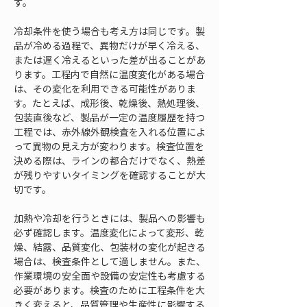
す。
冷却条件を使う場合も考え方は同じです。製
品が冷める過程で、異物だけが早く冷える、
または遅く冷えるといった差が出ることがあ
ります。工程内で自然に温度変化がある場合
は、その変化を利用できる可能性がありま
す。たとえば、成形後、乾燥後、熱処理後、
包装直後など、製品が一定の温度履歴を持つ
工程では、赤外線外観検査を入れる位置によ
って異物の見え方が変わります。検査位置を
決める際は、ラインの都合だけでなく、熱差
が残りやすいタイミングを確認することが大
切です。
加熱や冷却を行うときには、製品への影響も
必ず確認します。温度変化によって変形、乾
燥、結露、品質変化、包装材の変化が起きる
場合は、検査条件として適しません。また、
作業環境の安全面や設備の安定性も考慮する
必要があります。検査のために工程条件を大
きく変えると、品質管理や生産性に影響する