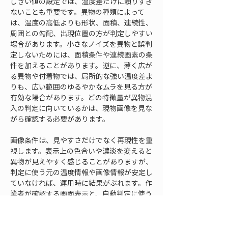
しきい値の設定では、温度差だけに頼りすぎ
ないことも重要です。異物の種類によって
は、温度の高低よりも形状、面積、連続性、
周囲との勾配、出現位置の方が判定しやすい
場合があります。小さなノイズを異物と誤判
定しないためには、面積条件や連続画素の条
件を加えることがあります。逆に、薄く広が
る異物や付着物では、局所的な強い温度差よ
りも、広い範囲のゆるやかなムラを見る方が
有効な場合があります。どの特徴量が異物混
入の判定に向いているかは、現物画像を見な
がら確認する必要があります。
画像条件は、見やすさだけでなく再現性を重
視します。表示上の色合いや濃淡を変えると
異物が見えやすく感じることがありますが、
判定に使う元の温度情報や画像情報が安定し
ていなければ、運用時に結果がぶれます。作
業者が確認する画面表示と、自動判定に使う
条件を分けて整理し、誰が見ても同じ判断が
できるようにします。異物混入検査では、見
逃しを減らすことと、誤検出を抑えることの