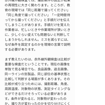
赤外線外観検査では、撮影条件の固定が結果
の再現性に大きく関わります。ところが、教
育の現場では「同じ距離で撮ってください」
「同じ角度で撮ってください」「一定時間待
ってから撮ってください」と手順だけを伝え
てしまうことがあります。手順だけを覚えた
作業者は、忙しいときや作業場所が狭いとき
に、少しぐらい変えても問題ないと判断して
しまうかもしれません。ミスを減らすには、
なぜ条件を固定するのかを現場の言葉で説明
する必要があります。
まず教えたいのは、赤外線外観検査は比較が
重要な検査だということです。現在の画像を
単独で見る場合でも、良品画像、過去画像、
同一ラインの別製品、同じ部位の基準状態と
比較して判断する場面が多くあります。その
比較が成り立つためには、撮影距離、角度、
周囲温度、対象物の状態、測定タイミングな
どができるだけそろっている必要がありま
す。条件が変わると、対象物が変わったの
か、撮り方が変わったのかを切り分けにくく