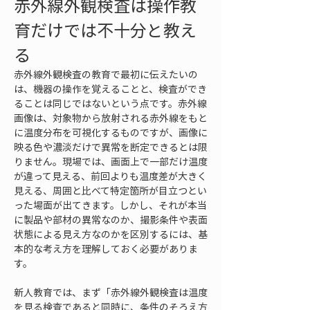
赤外線外観検査は操作教
育だけでは不十分と教え
る
赤外線外観検査の教育で最初に伝えたいの
は、機器の操作を覚えることと、検査ができ
ることは同じではないという点です。赤外線
画像は、対象物から放射される赤外線をもと
に温度分布を可視化するものですが、画像に
映る色や濃淡だけで異常を断定できるとは限
りません。現場では、画面上で一部だけ温度
が違って見える、前回よりも温度差が大きく
見える、周囲と比べて特定箇所が目立つとい
った場面が出てきます。しかし、それが本当
に製品や部材の異常なのか、撮影条件や表面
状態による見え方なのかを区別するには、基
本的な考え方を理解しておく必要がありま
す。
新人教育では、まず「赤外線外観検査は温度
を見る検査であると同時に、条件のそろえ方