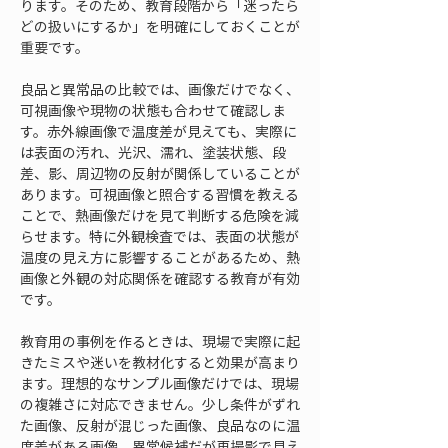
ります。そのため、教育段階から「迷ったら
どの扱いにするか」を明確にしておくことが
重要です。
良品と異常品の比較では、画像だけでなく、
可視画像や現物の状態も合わせて確認しま
す。赤外線画像で温度差が見えても、実際に
は表面の汚れ、光沢、濡れ、塗装状態、段
差、影、周辺物の反射が関係していることが
あります。可視画像と照合する習慣を教える
ことで、熱画像だけを見て判断する危険を減
らせます。特に外観検査では、表面の状態が
温度の見え方に影響することがあるため、熱
画像と外観の対応関係を確認する教育が有効
です。
教育用の事例を作るときは、現場で実際に起
きたミスや迷いを教材化すると効果が高まり
ます。理想的なサンプル画像だけでは、現場
の複雑さに対応できません。少し条件がずれ
た画像、反射が混じった画像、良品なのに温
度差がある画像、異常候補だが再撮影で見え