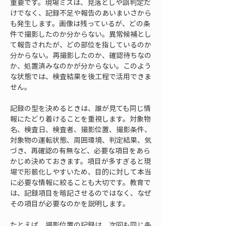
重要です。現場ミスは、見落としや誤判定だ
けでなく、記録不足や報告のあいまいさから
も発生します。画像は残っているが、どの条
件で撮影したのか分からない。異常候補とし
て報告されたが、どの部位を指しているのか
分からない。再撮影したのか、確認待ちなの
か、処置済みなのかが分からない。このよう
な状態では、検査結果を後工程で活用できま
せん。
記録の型を決めるときは、誰が見ても同じ情
報にたどり着けることを重視します。対象物
名、検査日、検査者、撮影位置、撮影条件、
対象物の運転状態、周囲環境、判定結果、気
づき、再確認の有無など、必要な項目をあら
かじめ決めておきます。項目が多すぎると現
場で形骸化しやすいため、目的に対して本当
に必要な情報に絞ることも大切です。教育で
は、記録項目を暗記させるのではなく、なぜ
その項目が必要なのかを説明します。
たとえば、撮影位置の記録は、次回も同じ条