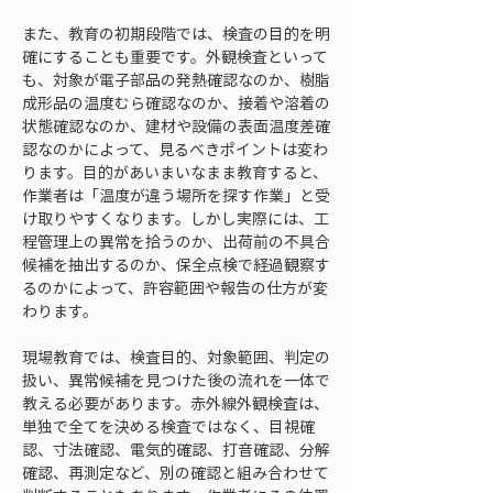
また、教育の初期段階では、検査の目的を明
確にすることも重要です。外観検査といって
も、対象が電子部品の発熱確認なのか、樹脂
成形品の温度むら確認なのか、接着や溶着の
状態確認なのか、建材や設備の表面温度差確
認なのかによって、見るべきポイントは変わ
ります。目的があいまいなまま教育すると、
作業者は「温度が違う場所を探す作業」と受
け取りやすくなります。しかし実際には、工
程管理上の異常を拾うのか、出荷前の不具合
候補を抽出するのか、保全点検で経過観察す
るのかによって、許容範囲や報告の仕方が変
わります。
現場教育では、検査目的、対象範囲、判定の
扱い、異常候補を見つけた後の流れを一体で
教える必要があります。赤外線外観検査は、
単独で全てを決める検査ではなく、目視確
認、寸法確認、電気的確認、打音確認、分解
確認、再測定など、別の確認と組み合わせて