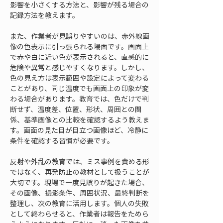
影響を小さくする方法と、影響が残る場合の
記録方法を教えます。
また、作業者が見誤りやすいのは、赤外線画
像の色表示に引っ張られる場面です。画面上
で赤や白に近い色が表示されると、直感的に
危険や異常と感じやすくなります。しかし、
色の見え方は表示範囲や設定によって変わる
ことがあり、同じ温度でも画面上の印象が変
わる場合があります。教育では、色だけで判
断せず、温度差、位置、形状、周囲との関
係、基準画像との比較を確認するよう教えま
す。画面の見た目が目立つ画像ほど、冷静に
条件を確認する習慣が必要です。
反射や外乱の教育では、ミス事例を責める形
ではなく、再発防止の教材として扱うことが
大切です。現場で一度見誤りが起きた場合、
その画像、撮影条件、周囲状況、最終判断を
整理し、次の教育に活用します。個人の失敗
として終わらせると、作業者は報告をためら