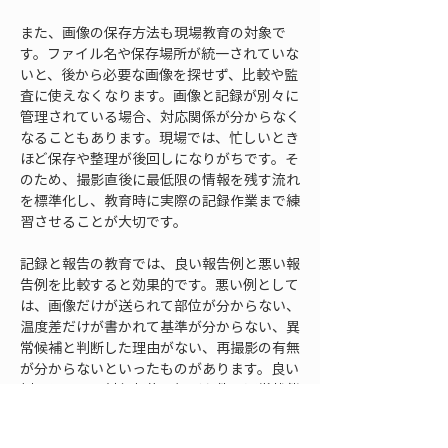
また、画像の保存方法も現場教育の対象で
す。ファイル名や保存場所が統一されていな
いと、後から必要な画像を探せず、比較や監
査に使えなくなります。画像と記録が別々に
管理されている場合、対応関係が分からなく
なることもあります。現場では、忙しいとき
ほど保存や整理が後回しになりがちです。そ
のため、撮影直後に最低限の情報を残す流れ
を標準化し、教育時に実際の記録作業まで練
習させることが大切です。
記録と報告の教育では、良い報告例と悪い報
告例を比較すると効果的です。悪い例として
は、画像だけが送られて部位が分からない、
温度差だけが書かれて基準が分からない、異
常候補と判断した理由がない、再撮影の有無
が分からないといったものがあります。良い
例としては、対象部位、撮影条件、通常状態
との差、外乱確認の結果、次に必要な確認が
簡潔に書かれているものを示します。これに