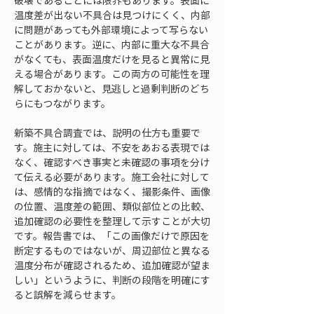
破壊であることには限界もあります。表面に
温度差が出ない不具合は見つけにくく、内部
に問題があっても外部環境によって写らない
ことがあります。逆に、内部に重大な不具合
がなくても、表面温度だけを見ると異常に見
える場合があります。この両方の可能性を理
解しておかないと、見逃しと過剰判断のどち
らにもつながります。
新築不具合調査では、説明の仕方も重要で
す。施主に対しては、不安をあおる表現では
なく、確認すべき事実と未確認の事項を分け
て伝える必要があります。施工会社に対して
は、感情的な指摘ではなく、撮影条件、画像
の位置、温度差の範囲、類似部位との比較、
追加確認の必要性を整理して示すことが大切
です。報告書では、「この画像だけで原因を
断定するものではないが、周辺部位と異なる
温度分布が確認されるため、追加確認が望ま
しい」というように、判断の段階を明確にす
ると誤解を減らせます。