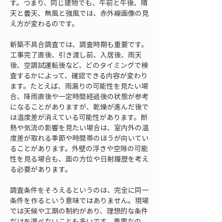
す。つまり、同じ建物でも、午前と午後、晴
天と曇天、無風と強風では、赤外線画像の見
え方が変わるのです。
新築不具合調査では、調査時期も重要です。
工事完了直後、引き渡し前、入居後、雨天
後、空調試運転後など、どのタイミングで検
査するかによって、確認できる内容が変わり
ます。たとえば、雨漏りの可能性を見たい場
合、降雨直後や一定時間経過後の状態が参考
になることがありますが、乾燥が進んだ後で
は温度差が消えている可能性があります。断
熱や気流の影響を見たい場合は、室内外の温
度差が取れる季節や時間帯のほうが向いてい
ることがあります。外壁の浮きや空隙の可能
性を見る場合も、面の方位や日射履歴を考え
る必要があります。
調査条件をそろえるというのは、完全に同一
条件を作るという意味ではありません。現場
では天候や工期の制約があり、理想的な条件
だけを選べないことも多いです。重要なの