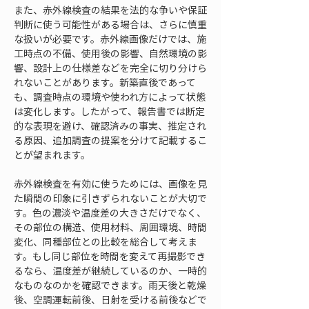
また、赤外線検査の結果を法的な争いや保証
判断に使う可能性がある場合は、さらに慎重
な扱いが必要です。赤外線画像だけでは、施
工時点の不備、使用後の影響、自然環境の影
響、設計上の仕様差などを完全に切り分けら
れないことがあります。新築直後であって
も、調査時点の環境や使われ方によって状態
は変化します。したがって、報告書では断定
的な表現を避け、確認済みの事実、推定され
る原因、追加調査の提案を分けて記載するこ
とが望まれます。
赤外線検査を有効に使うためには、画像を見
た瞬間の印象に引きずられないことが大切で
す。色の濃淡や温度差の大きさだけでなく、
その部位の構造、使用材料、周囲環境、時間
変化、同種部位との比較を総合して考えま
す。もし同じ部位を時間を変えて再撮影でき
るなら、温度差が継続しているのか、一時的
なものなのかを確認できます。雨天後と乾燥
後、空調運転前後、日射を受ける前後などで