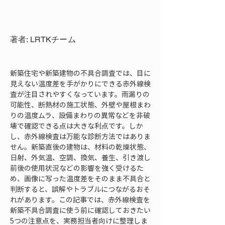
著者: LRTKチーム
新築住宅や新築建物の不具合調査では、目に
見えない温度差を手がかりにできる赤外線検
査が注目されやすくなっています。雨漏りの
可能性、断熱材の施工状態、外壁や屋根まわ
りの温度ムラ、設備まわりの異常などを非破
壊で確認できる点は大きな利点です。しか
し、赤外線検査は万能な診断方法ではありま
せん。新築直後の建物は、材料の乾燥状態、
日射、外気温、空調、換気、養生、引き渡し
前後の使用状況などの影響を強く受けるた
め、画像に写った温度差をそのまま不具合と
判断すると、誤解やトラブルにつながるおそ
れがあります。この記事では、赤外線検査を
新築不具合調査に使う前に確認しておきたい
5つの注意点を、実務担当者向けに整理しま