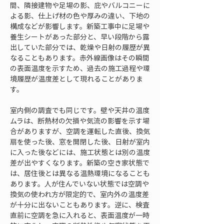
間、隣接建物や足場の影、庇やバルコニーに
よる影、仕上げ材の色や厚みの違い、下地の
構成などが影響します。新築工事中に足場や
養生シートがあった部分と、早い段階から露
出していた部分では、乾燥や日射の履歴が異
なることもあります。赤外線画像はその瞬間
の表面温度を示すため、過去の施工過程や環
境履歴が温度差として現れることがありま
す。
室内側の調査でも同じです。壁や天井の温度
ムラは、断熱材の欠損や気流の影響を示す場
合がありますが、空調を運転した直後、換気
扇を使った後、窓を開閉した後、日射が室内
に入った後などには、施工状態とは別の温度
差が出やすくなります。新築の空き家状態で
は、居住後とは異なる温熱環境になることも
あります。人が住んでいない状態では空調や
換気の使われ方が限定的で、室内外の温度差
が十分に出ないこともあります。逆に、検査
直前に空調を急に入れると、表面温度が一時