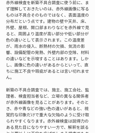
赤外線検査を新築不具合調査に使う前に、ま
ず理解しておきたいのは、赤外線画像に写る
ものは不具合そのものではなく、表面温度の
分布だという点です。建物の壁や天井、床、
外壁、屋根、開口部まわりなどを赤外線で見
ると、周囲より温度が高い部分や低い部分が
色の違いとして表示されます。この温度差
が、雨水の侵入、断熱材の欠損、気流の影
響、設備配管の発熱、外壁内部の空隙、材料
の違いなどを示唆することはあります。しか
し、画像に色の違いがあるからといって、直
ちに施工不良や瑕疵があるとは言い切れませ
ん。
新築の不具合調査では、施主、施工会社、監
理者、検査担当者など、立場の異なる関係者
が赤外線画像を見ることがあります。そのと
き、赤や青などの強い色の違いがあると、視
覚的な印象だけで重大な欠陥のように受け取
られやすくなります。赤外線検査は説得力の
ある見た目になりやすい一方で、解釈を誤る