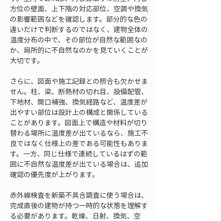
方位の壁面、上下階の対応部位、空調や換気
の影響範囲などを確認します。部分的な色の
違いだけで判断するのではなく、建物全体の
温度分布の中で、その部位が自然な範囲なの
か、局所的に不自然なのかを見ていくことが
大切です。
さらに、図面や施工記録との照合も欠かせま
せん。柱、梁、断熱材の切れ目、設備配管、
下地材、開口補強、換気経路など、温度差が
出やすい部位は設計上の構成と関係している
ことがあります。図面上で構造や材料が切り
替わる場所に温度差が出ているなら、施工不
良ではなく仕様上の差である可能性もありま
す。一方、同じ仕様で連続しているはずの範
囲に不自然な温度差が出ている場合は、追加
確認の優先度が上がります。
赤外線検査を新築不具合調査に使う場合は、
完成直後の建物が持つ一時的な状態を理解す
る必要があります。乾燥、日射、換気、空