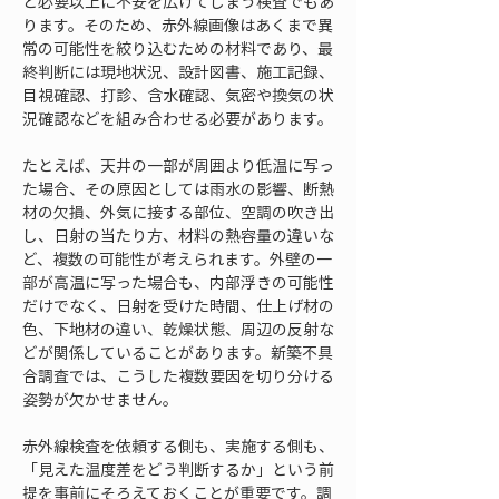
と必要以上に不安を広げてしまう検査でもあ
ります。そのため、赤外線画像はあくまで異
常の可能性を絞り込むための材料であり、最
終判断には現地状況、設計図書、施工記録、
目視確認、打診、含水確認、気密や換気の状
況確認などを組み合わせる必要があります。
たとえば、天井の一部が周囲より低温に写っ
た場合、その原因としては雨水の影響、断熱
材の欠損、外気に接する部位、空調の吹き出
し、日射の当たり方、材料の熱容量の違いな
ど、複数の可能性が考えられます。外壁の一
部が高温に写った場合も、内部浮きの可能性
だけでなく、日射を受けた時間、仕上げ材の
色、下地材の違い、乾燥状態、周辺の反射な
どが関係していることがあります。新築不具
合調査では、こうした複数要因を切り分ける
姿勢が欠かせません。
赤外線検査を依頼する側も、実施する側も、
「見えた温度差をどう判断するか」という前
提を事前にそろえておくことが重要です。調