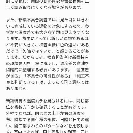
的に変化し、実際の断熱性能や気密状態を正
しく読み取りにくくなる場合があります。
また、新築不具合調査では、見た目にはきれ
いに完成している建物を対象にするため、わ
ずかな温度差でも大きな問題に見えやすくな
ります。施主にとっては新しい建物であるほ
ど不安が大きく、検査画像に色の違いがある
だけで「欠陥ではないか」と感じることがあ
ります。だからこそ、検査担当者は新築特有
の環境要因を丁寧に説明し、温度差の意味を
段階的に整理する必要があります。「温度差
がある」「不具合の可能性がある」「施工不
良と判断できる」は、まったく同じ意味では
ありません。
新築特有の温度ムラを見分けるには、同じ部
位を複数方向から確認することが有効です。
外壁であれば、同じ面の上下左右の温度分
布、隣接する同仕様の部位、日陰と日向の違
い、開口部まわりのパターンなどを比較しま
す。室内であれば、同じ間取りの別室、同じ