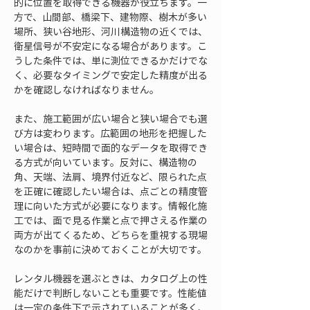
的に位置を取得できる機器が役立ちます。一
方で、山間部、橋梁下、建物際、樹木が多い
場所、狭い谷地形、河川構造物の近くでは、
衛星信号が不安定になる場合があります。こ
うした条件では、単に測位できるかだけでな
く、必要なタイミングで安定した精度が出る
かを確認しなければなりません。
また、施工範囲が広い場合と狭い場合でも選
び方は変わります。広範囲の地形を把握した
い場合は、短時間で面的なデータを取得でき
る方式が向いています。反対に、構造物の
角、天端、法肩、境界付近など、限られた点
を正確に確認したい場合は、点ごとの精度管
理に向いた方式が必要になります。情報化施
工では、面で見る作業と点で押さえる作業の
両方が出てくるため、どちらを重視する現場
なのかを事前に決めておくことが大切です。
レンタル機器を選ぶときは、カタログ上の性
能だけで判断しないことも重要です。性能値
は一定の条件下で示されていることが多く、