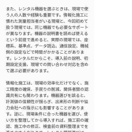
また、レンタル機器を選ぶときは、現場で使
う人の人数や経験も重要です。情報化施工に
慣れた測量担当者がいる現場と、今回初めて
扱う現場では、同じ機器でも必要なサポート
が異なります。機器の説明書を読めば使える
という前提で進めると、実際の現場では、座
標系、基準点、データ読込、通信設定、機械
側の設定などで時間がかかることがありま
す。レンタルだからこそ、導入前の説明、初
期設定支援、現場での問い合わせ対応を含め
て選ぶ必要があります。
情報化施工は、現場の効率化だけでなく、施
工精度の確保、手戻りの削減、関係者間の認
識共有にも関わります。機器選びを誤ると、
計測値の信頼性が揺らぎ、出来形の判断や協
力会社への指示にも影響することがありま
す。逆に、現場条件に合った機器を選び、使
い方を整理してから導入すれば、施工前の確
認、施工中の修正、検査前の資料整理までを