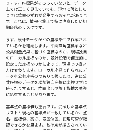
ります。座標系がそろっていないと、データ
上では正しく見えていても、現地に落とした
ときに位置のずれが発生するおそれがありま
す。これは、情報化施工で特に注意したい初
期段階のリスクです。
まず、設計データがどの座標条件で作成され
ているかを確認します。平面直角座標系など
公共測量成果に基づく座標なのか、現場独自
のローカル座標なのか、設計段階で便宜的に
設定した座標なのかによって、現場での扱い
方は変わります。ローカル座標で作られたデ
ータを公共座標のつもりで扱ったり、逆に公
共座標のデータを現場独自座標に変換せずに
使ったりすると、位置出しや施工機械の誘導
に影響することがあります。
基準点の座標値も重要です。受領した基準点
リストと現地の基準点が一致しているか、点
名、座標値、高さ、設置位置、使用可否が確
認できるかを見ます。基準点が撤去されてい