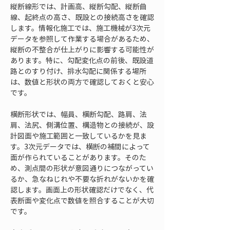
縦断線形では、計画高、縦断勾配、縦断曲
線、起終点の高さ、既設との接続高さを確認
します。情報化施工では、施工機械が3次元
データを参照して作業する場合があるため、
縦断の不整合が仕上がりに影響する可能性が
あります。特に、勾配変化点の前後、既設道
路とのすり付け、排水勾配に関係する場所
は、数値と形状の両方で確認しておくと安心
です。
横断形状では、幅員、横断勾配、路肩、法
肩、法尻、側溝位置、構造物との接続が、設
計図面や施工範囲と一致しているかを見ま
す。3次元データでは、横断の補間によって
面が作られていることがあります。そのた
め、測点間の形状が意図通りにつながってい
るか、急なねじれや不要な折れがないかを確
認します。画面上の形状確認だけでなく、代
表断面や変化点で数値を照合することが大切
です。