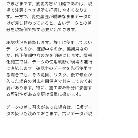
さまざまです。変更内容が明確であれば、現
場で注意すべき場所も把握しやすくなりま
す。一方で、変更履歴が曖昧なままデータだ
けが差し替わっていると、古いデータとの差
分を現場側で探す必要が出てきます。
承認状況も確認します。施工に使用してよい
データなのか、確認中なのか、協議用なの
か、修正依頼中なのかを明確にします。情報
化施工では、データの使用判断が現場の進行
に直結します。確認中のデータを先行使用す
る場合でも、その範囲、リスク、後で修正が
入った場合の対応を関係者で共有しておく必
要があります。特に、施工済み部分に影響す
る可能性がある変更は慎重に扱います。
データの差し替えがあった場合は、旧版デー
タの扱いも決めておきます。古いデータが現
場端末や施工機械、測量機器に残っている
と、担当者によって異なるデータを使ってし
まうことがあります。最新版を配布しただけ