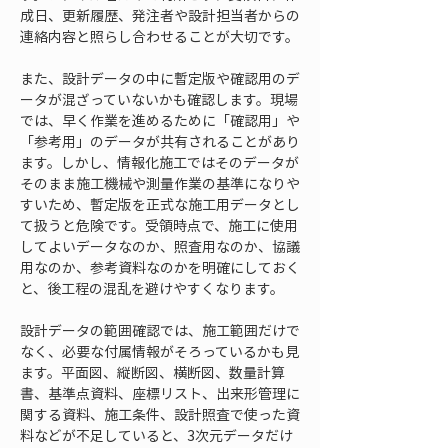
成日、更新履歴、発注者や設計担当者からの
連絡内容と照らし合わせることが大切です。
また、設計データの中に暫定版や確認用のデ
ータが混ざっていないかも確認します。現場
では、早く作業を進めるために「確認用」や
「参考用」のデータが共有されることがあり
ます。しかし、情報化施工ではそのデータが
そのまま施工機械や測量作業の基準になりや
すいため、暫定版を正式な施工用データとし
て扱うと危険です。受領時点で、施工に使用
してよいデータなのか、照査用なのか、協議
用なのか、参考資料なのかを明確にしておく
と、後工程の混乱を避けやすくなります。
設計データの範囲確認では、施工範囲だけで
なく、必要な付属情報がそろっているかも見
ます。平面図、縦断図、横断図、数量計算
書、基準点資料、座標リスト、出来形管理に
関する資料、施工条件、設計照査で使った資
料などが不足していると、3次元データだけ