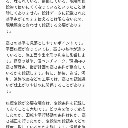
る、埋もれている、損傷している、現場の仮
設物で使いにくくなっているといったことは
珍しくありません。設計データに記載された
基準点がそのまま使えるとは限らないため、
現地照査と合わせて確認する必要がありま
す。
高さの基準も見落としやすいポイントです。
平面座標が合っていても、高さの基準が違っ
ていると、施工面や出来形の判定に影響しま
す。標高の基準、仮ベンチマーク、現場内の
高さ管理点、縦断計画の高さ条件が整合して
いるかを確認します。特に、舗装、造成、河
川、道路改良などの工事では、高さの認識違
いが仕上がりや排水に関係することがありま
す。
座標変換が必要な場合は、変換条件を記録し
ておくことも大切です。どの点を使って変換
したのか、回転や平行移動の条件は何か、高
さ補正を行ったのか、変換後の確認点でどの
程度一致しているのかを残します。情報化施