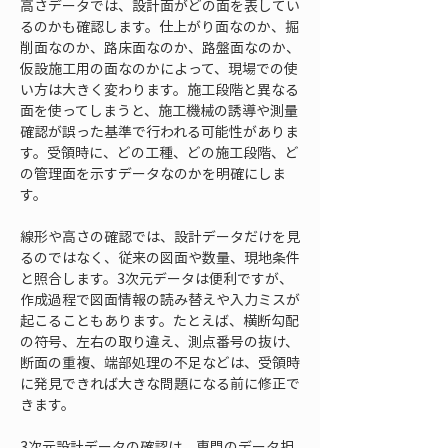
高さデータでは、設計面がどの面を表してい
るのかも確認します。仕上がり面なのか、掘
削面なのか、路床面なのか、路盤面なのか、
仮設施工用の面なのかによって、現場での使
い方は大きく変わります。施工段階と異なる
面を使ってしまうと、施工機械の誘導や測量
確認が誤った基準で行われる可能性がありま
す。受領時に、どの工種、どの施工段階、ど
の管理面を示すデータなのかを明確にしま
す。
線形や高さの確認では、設計データだけを見
るのではなく、従来の図面や数量、現地条件
と照合します。3次元データは便利ですが、
作成過程で図面情報の読み替えや入力ミスが
起こることもあります。たとえば、横断勾配
の符号、左右の取り違え、測点番号の抜け、
断面の重複、端部処理の不足などは、受領時
に発見できれば大きな問題になる前に修正で
きます。
3次元設計データの確認は、専門のデータ担