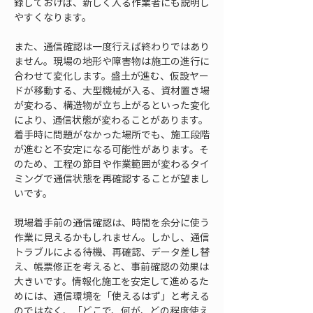
録しておけば、新しく入る作業者にも説明し
やすくなります。
また、通信確認は一度行えば終わりではあり
ません。現場の地形や障害物は施工の進行に
合わせて変化します。盛土が進む、仮設ヤー
ドが移動する、大型機械が入る、資材置き場
が変わる、構造物が立ち上がるといった変化
により、通信状態が変わることがあります。
着手時に問題がなかった場所でも、施工段階
が進むと不安定になる可能性があります。そ
のため、工程の節目や作業範囲が変わるタイ
ミングで通信状態を再確認することが望まし
いです。
現場着手前の通信確認は、時間を余分に使う
作業に見えるかもしれません。しかし、通信
トラブルによる待機、再確認、データ差し替
え、帳票修正を考えると、事前確認の効果は
大きいです。情報化施工を安定して進めるた
めには、通信環境を「使えるはず」と考える
のではなく、「どこで、何が、どの程度使え