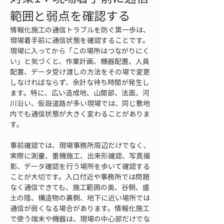
範囲と弱点を確認する
情報化施工の通信トラブルを防ぐ第一歩は、
現場着手前に通信状態を確認することです。
現場に入ってから「この場所はつながりにく
い」と気づくと、作業計画、機器配置、人員
配置、データ受け渡しの方法をその場で変更
しなければならず、余計な待ち時間が発生し
ます。特に、広い造成地、山間部、法面、河
川沿い、仮設道路が多い現場では、同じ敷地
内でも通信状態が大きく変わることがありま
す。
事前確認では、現場事務所周辺だけでなく、
実際に測量、重機施工、出来形確認、写真撮
影、データ確認を行う場所を歩いて確認する
ことが大切です。入口付近や事務所では問題
なく通信できても、施工範囲の奥、谷側、盛
土の陰、構造物の裏側、地下に近い場所では
通信が弱くなる場合があります。情報化施工
で使う端末や機器は、現場の中心部だけでな