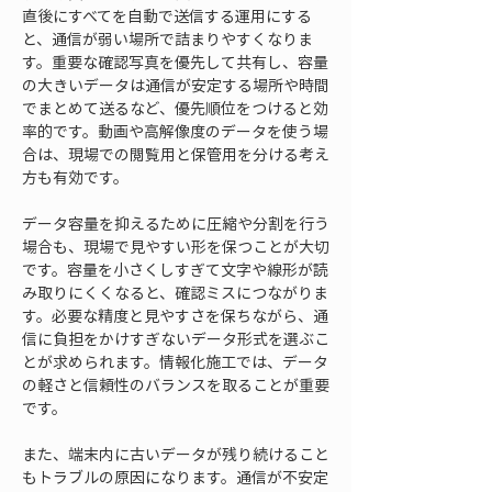
直後にすべてを自動で送信する運用にする
と、通信が弱い場所で詰まりやすくなりま
す。重要な確認写真を優先して共有し、容量
の大きいデータは通信が安定する場所や時間
でまとめて送るなど、優先順位をつけると効
率的です。動画や高解像度のデータを使う場
合は、現場での閲覧用と保管用を分ける考え
方も有効です。
データ容量を抑えるために圧縮や分割を行う
場合も、現場で見やすい形を保つことが大切
です。容量を小さくしすぎて文字や線形が読
み取りにくくなると、確認ミスにつながりま
す。必要な精度と見やすさを保ちながら、通
信に負担をかけすぎないデータ形式を選ぶこ
とが求められます。情報化施工では、データ
の軽さと信頼性のバランスを取ることが重要
です。
また、端末内に古いデータが残り続けること
もトラブルの原因になります。通信が不安定