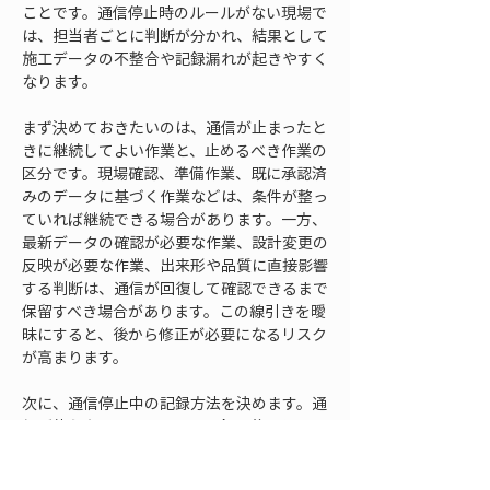
ことです。通信停止時のルールがない現場で
は、担当者ごとに判断が分かれ、結果として
施工データの不整合や記録漏れが起きやすく
なります。
まず決めておきたいのは、通信が止まったと
きに継続してよい作業と、止めるべき作業の
区分です。現場確認、準備作業、既に承認済
みのデータに基づく作業などは、条件が整っ
ていれば継続できる場合があります。一方、
最新データの確認が必要な作業、設計変更の
反映が必要な作業、出来形や品質に直接影響
する判断は、通信が回復して確認できるまで
保留すべき場合があります。この線引きを曖
昧にすると、後から修正が必要になるリスク
が高まります。
次に、通信停止中の記録方法を決めます。通
信が使えないからといって記録を後回しにす
ると、作業内容、時刻、測点、担当者、使用
データの版、確認結果が不明確になります。