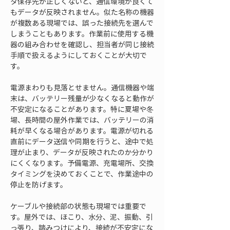
タ保存先が正しくないと、通信環境が良くて
もデータが反映されません。似た名称の機器
が複数ある現場では、誤った接続先を選んで
しまうこともあります。作業前に使用する機
器の組み合わせを確認し、担当者が同じ接続
手順で扱えるようにしておくことが大切で
す。
電源まわりも見落とせません。通信機器や端
末は、バッテリー残量が少なくなると動作が
不安定になることがあります。特に夏場や冬
場、長時間の屋外作業では、バッテリーの消
耗が早くなる場合があります。電源が切れる
直前にデータ送信や同期を行うと、途中で処
理が止まり、データが反映されたのか分かり
にくくなります。予備電源、充電場所、交換
タイミングを決めておくことで、作業途中の
停止を防げます。
ケーブルや接続部の状態も現場では重要で
す。屋外では、ほこり、水分、泥、振動、引
っ張り、踏みつけにより、接続が不安定にな