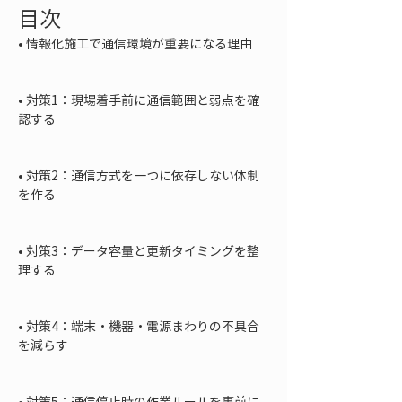
目次
• 
情報化施工で通信環境が重要になる理由

• 
対策1：現場着手前に通信範囲と弱点を確
認する

• 
対策2：通信方式を一つに依存しない体制
を作る

• 
対策3：データ容量と更新タイミングを整
理する

• 
対策4：端末・機器・電源まわりの不具合
を減らす

• 
対策5：通信停止時の作業ルールを事前に