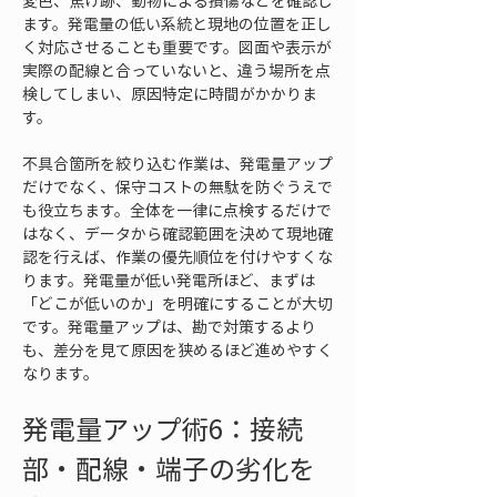
変色、焦げ跡、動物による損傷などを確認し
ます。発電量の低い系統と現地の位置を正し
く対応させることも重要です。図面や表示が
実際の配線と合っていないと、違う場所を点
検してしまい、原因特定に時間がかかりま
す。
不具合箇所を絞り込む作業は、発電量アップ
だけでなく、保守コストの無駄を防ぐうえで
も役立ちます。全体を一律に点検するだけで
はなく、データから確認範囲を決めて現地確
認を行えば、作業の優先順位を付けやすくな
ります。発電量が低い発電所ほど、まずは
「どこが低いのか」を明確にすることが大切
です。発電量アップは、勘で対策するより
も、差分を見て原因を狭めるほど進めやすく
なります。
発電量アップ術6：接続
部・配線・端子の劣化を