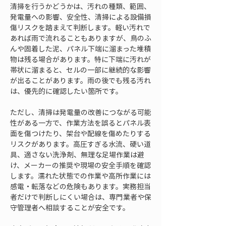
清掃を行うかどうかは、汚れの種類、範囲、
発電量への影響、安全性、清掃による設備損
傷リスクを踏まえて判断します。軽い汚れで
あれば雨で流れることもありますが、鳥のふ
んや固着した泥、パネル下端に溜まった堆積
物は残る場合があります。特に下端に汚れが
帯状に溜まると、セルの一部に継続的な影響
が出ることがあります。雨の後でも残る汚れ
は、優先的に確認したい箇所です。
ただし、清掃は発電量の改善につながる可能
性がある一方で、作業方法を誤るとパネル表
面を傷つけたり、架台や配線を傷めたりする
リスクがあります。高圧すぎる水流、硬い道
具、適さない洗浄剤、無理な足場作業は避
け、メーカーの推奨や現場の安全手順を確認
します。濡れた状態での作業や高所作業には
感電・転落などの危険もあります。実務担当
者だけで判断しにくい場合は、専門業者や保
守管理者へ相談することが安全です。