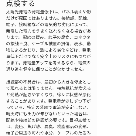
点検する
太陽光発電の発電量低下は、パネル表面や影
だけが原因ではありません。接続部、配線、
端子、接続箱などの電気的な劣化によって、
発電した電力をうまく送れなくなる場合があ
ります。配線の緩み、端子の腐食、コネクタ
の接触不良、ケーブル被覆の損傷、浸水、動
物によるかじり、熱による劣化などは、発電
量低下だけでなく安全上のリスクにもつなが
ります。発電量アップを考えるなら、電気の
通り道を健全に保つことが欠かせません。
接続部の不具合は、最初から大きな停止とし
て現れるとは限りません。接触抵抗が増える
と発熱が起きやすくなり、徐々に状態が悪化
することがあります。発電量が少しずつ下が
っている、特定の系統で電流が安定しない、
晴天時にも出力が伸びないといった場合は、
配線や接続部の確認が必要です。目視点検で
は、変色、焦げ跡、異臭、樹脂部品の変形、
端子台周辺の汚れや水分、ケーブルのたるみ