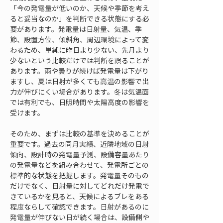
「今の発電量が低いのか、天候や季節を考え
ると妥当なのか」を判断できる状態にする必
要があります。発電量は日射量、気温、季
節、設置方位、傾斜角、周辺環境によって変
わるため、単純に昨日より少ない、先月より
少ないという比較だけでは判断を誤ることが
あります。雨や曇りが続けば発電量は下がり
ますし、夏は日射が多くても高温の影響で出
力が伸びにくい場合があります。冬は気温面
では有利でも、日照時間や太陽高度の影響を
受けます。
そのため、まずは比較の基準を決めることが
重要です。過去の同月実績、近隣地域の日射
傾向、設計時の発電量予測、設備容量あたり
の発電量などを組み合わせて、発電所ごとの
標準的な状態を把握します。発電量そのもの
だけでなく、日射量に対してどれだけ発電で
きているかを見ると、天候によるブレをある
程度ならして確認できます。日射があるのに
発電量が伸びない日が続く場合は、設備側や