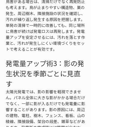
鳥害がある場合は、清掃だけでなく再発防止
も考えます。鳥が止まりやすい構造物、巣の
発生、周辺樹木、隣接施設の状況を確認し、
汚れが繰り返し発生する原因を把握します。
単発の清掃で一時的に改善しても、同じ場所
に鳥害が続けば発電ロスは再発します。発電
量アップを安定させるには、汚れを落とす作
業と、汚れが発生しにくい環境づくりをセッ
トで考えることが有効です。
発電量アップ術3：影の発
生状況を季節ごとに見直
す
太陽光発電では、影の影響を軽視できませ
ん。パネル全体に大きな影がかかる場合だけ
でなく、一部に影が入るだけでも発電量に影
響することがあります。影の原因には、周辺
の建物、電柱、樹木、フェンス、看板、山の
稜線、隣接設備、架台の段差、雑草などがあ