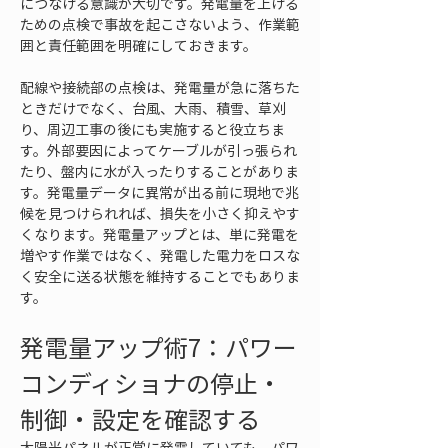
につなげる意識が大切です。発電量を上げる
ための点検で事故を起こさないよう、作業範
囲と責任範囲を明確にしておきます。
配線や接続部の点検は、発電量が急に落ちた
ときだけでなく、台風、大雨、積雪、草刈
り、周辺工事の後にも実施すると役立ちま
す。外部要因によってケーブルが引っ張られ
たり、盤内に水が入ったりすることがありま
す。発電量データに異常が出る前に現地で兆
候を見つけられれば、損失を小さく抑えやす
くなります。発電量アップとは、単に発電を
増やす作業ではなく、発電した電力をロスな
く安全に送る状態を維持することでもありま
す。
発電量アップ術7：パワー
コンディショナの停止・
制御・設定を確認する
太陽光パネルが正常に発電していても、パワ