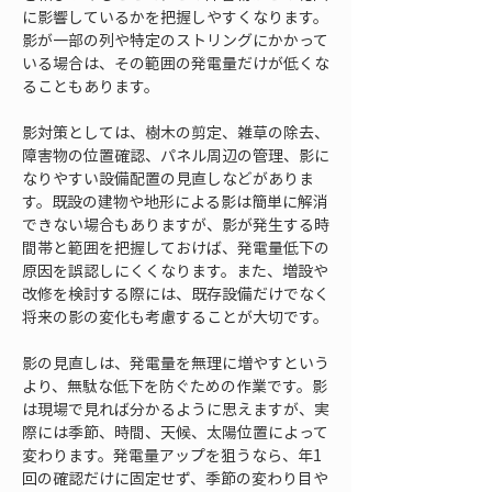
に影響しているかを把握しやすくなります。
影が一部の列や特定のストリングにかかって
いる場合は、その範囲の発電量だけが低くな
ることもあります。
影対策としては、樹木の剪定、雑草の除去、
障害物の位置確認、パネル周辺の管理、影に
なりやすい設備配置の見直しなどがありま
す。既設の建物や地形による影は簡単に解消
できない場合もありますが、影が発生する時
間帯と範囲を把握しておけば、発電量低下の
原因を誤認しにくくなります。また、増設や
改修を検討する際には、既存設備だけでなく
将来の影の変化も考慮することが大切です。
影の見直しは、発電量を無理に増やすという
より、無駄な低下を防ぐための作業です。影
は現場で見れば分かるように思えますが、実
際には季節、時間、天候、太陽位置によって
変わります。発電量アップを狙うなら、年1
回の確認だけに固定せず、季節の変わり目や