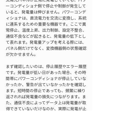
ーコンディショナ側で停止や制御が発生して
いると、発電量は伸びません。パワーコンデ
ィショナは、直流電力を交流に変換し、系統
に連系するための重要な機器です。ここで異
常停止、温度上昇、出力制御、設定不整合、
通信不良などが起きると、発電量の低下とし
て表れます。発電量アップを考える際には、
パネル側だけでなく、変換機器側の状態確認
が欠かせません。
まず確認したいのは、停止履歴やエラー履歴
です。発電量が低い日があった場合、その時
間帯にパワーコンディショナが停止していな
かったか、警告が出ていなかったかを確認し
ます。短時間の停止であっても、頻繁に繰り
返されれば発電量の損失につながります。ま
た、通信不良によってデータ上は発電量が取
得できていないだけなのか、実際に発電が止
まっているのかを分けることも重要です。監
視データだけで判断せず、必要に応じて現地
表示や記録と照合します。