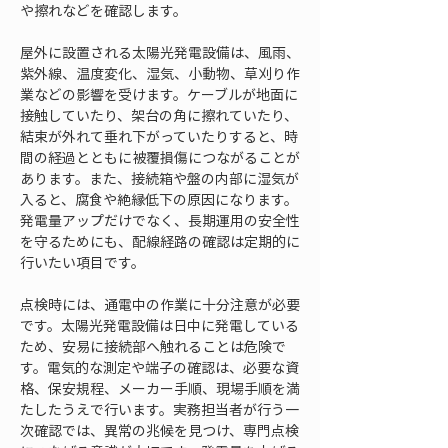
や擦れなどを確認します。
屋外に設置される太陽光発電設備は、風雨、
紫外線、温度変化、湿気、小動物、草刈り作
業などの影響を受けます。ケーブルが地面に
接触していたり、架台の角に擦れていたり、
結束が外れて垂れ下がっていたりすると、時
間の経過とともに被覆損傷につながることが
あります。また、接続箱や盤の内部に湿気が
入ると、腐食や絶縁低下の原因になります。
発電量アップだけでなく、長期運用の安全性
を守るためにも、配線経路の確認は定期的に
行いたい項目です。
点検時には、通電中の作業に十分注意が必要
です。太陽光発電設備は日中に発電している
ため、安易に接続部へ触れることは危険で
す。電気的な測定や端子の確認は、必要な資
格、保安規程、メーカー手順、現場手順を満
たしたうえで行います。実務担当者が行う一
次確認では、異常の兆候を見つけ、専門点検