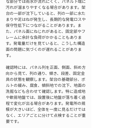
な部分では雨水が流れにくく、パネル下端に
汚れが溜まりやすくなる場合があります。架
台の一部が沈下していると、列の一部に水た
まりや泥はねが発生し、長期的な発電ロスや
保守性低下につながることがあります。ま
た、パネル面にねじれがあると、固定部やフ
レームに余計な負荷がかかることもありま
す。発電量だけを見ていると、こうした構造
面の問題に気づくのが遅れることがありま
す。
確認時には、パネル列を正面、側面、斜め方
向から見て、列の通り、傾き、段差、固定金
具の状態を観察します。架台の基礎部分、ボ
ルトの緩み、腐食、傾斜地での沈下、地面の
洗掘なども合わせて確認します。特に造成地
や軟弱地盤では、設置後に地盤が落ち着く過
程で変化が出る場合があります。発電所の規
模が大きいほど、全体を一度に見るだけでは
なく、エリアごとに分けて点検することが重
要です。