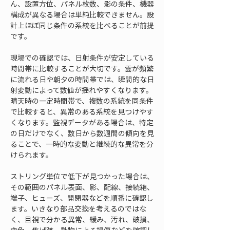
ん、設置方位、パネル枚数、影の条件、機器
構成が異なる場合は単純比較できません。設
計上ほぼ同じ条件の系統を比べることが前提
です。
現場での確認では、日射条件が安定している
時間帯に比較することが大切です。雲が頻繁
に流れる日や朝夕の時間帯では、瞬間的な日
射変動によって数値が揺れやすくなります。
晴天時の一定時間帯で、複数の系統を同条件
で比較すると、異常のある系統を見つけやす
くなります。監視データがある場合は、特定
の日だけでなく、数日から数週間の傾向を見
ることで、一時的な変動と継続的な異常を分
けられます。
ストリング単位で低下が見つかった場合は、
その範囲のパネル表面、影、配線、接続箱、
端子、ヒューズ、開閉器などを順番に確認し
ます。いきなり部品交換を考えるのではな
く、目視で分かる異常、緩み、汚れ、破損、