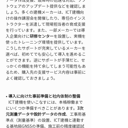
データ作成支援、故障時の迅速な対応、ソフ
トウェアのアップデート提供などを確認しま
しょう。多くの建機メーカーは、ICT建機向
けの操作講習会を開催したり、専任のインス
トラクターを派遣して現場担当者の育成支援
を行っています。また、一部メーカーでは導
入企業向けに
研修センター
を設置し、実機を
使ったトレーニング環境を提供しています。
こうしたサポートが充実しているメーカーを
選べば、初めてでも安心して導入を進めるこ
とができます。逆にサポートが手薄だと、せ
っかくの機能を持て余してしまう可能性もあ
るため、購入先の支援サービス内容は事前に
よく確認しておきましょう。

• 
導入に向けた事前準備と社内体制の整備
   ICT建機を使いこなすには、本格稼働まで
にいくつか準備すべきことがあります。
3次
元測量データや設計データの作成
、工事用基
準点（測量基準）の設置、ICT建機と連動す
る基地局GNSSの準備、施工前の精度確認試