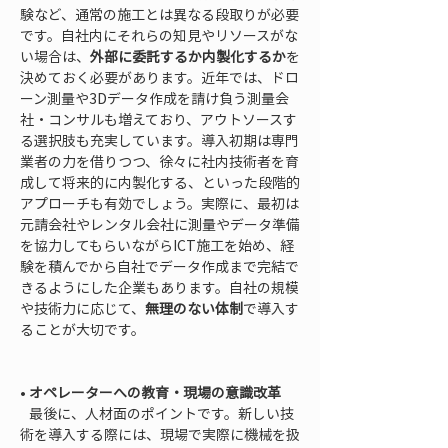
験など、通常の施工とは異なる段取りが必要
です。自社内にそれらの知見やリソースがな
い場合は、
外部に委託するか内製化するか
を
決めておく必要があります。近年では、ドロ
ーン測量や3Dデータ作成を請け負う測量会
社・コンサルも増えており、アウトソースす
る選択肢も充実しています。導入初期は専門
業者の力を借りつつ、徐々に社内技術者を育
成して将来的に内製化する、といった段階的
アプローチも有効でしょう。実際に、最初は
元請会社やレンタル会社に測量やデータ準備
を協力してもらいながらICT施工を始め、経
験を積んでから自社でデータ作成まで完結で
きるようにした企業もあります。自社の規模
や技術力に応じて、
無理のない体制
で導入す
ることが大切です。

• 
オペレーターへの教育・現場の意識改革
   最後に、人材面のポイントです。新しい技
術を導入する際には、現場で実際に機械を扱