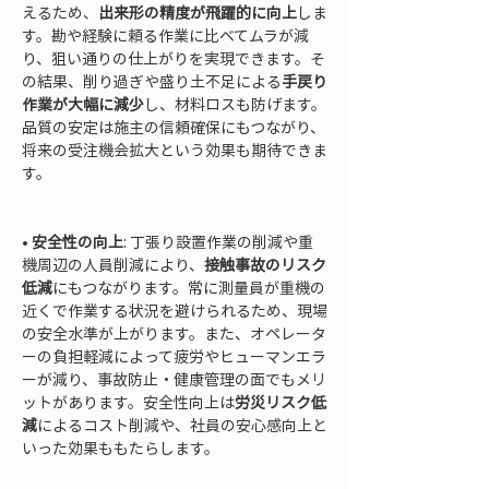
えるため、
出来形の精度が飛躍的に向上
しま
す。勘や経験に頼る作業に比べてムラが減
り、狙い通りの仕上がりを実現できます。そ
の結果、削り過ぎや盛り土不足による
手戻り
作業が大幅に減少
し、材料ロスも防げます。
品質の安定は施主の信頼確保にもつながり、
将来の受注機会拡大という効果も期待できま
す。

• 
安全性の向上
: 丁張り設置作業の削減や重
機周辺の人員削減により、
接触事故のリスク
低減
にもつながります。常に測量員が重機の
近くで作業する状況を避けられるため、現場
の安全水準が上がります。また、オペレータ
ーの負担軽減によって疲労やヒューマンエラ
ーが減り、事故防止・健康管理の面でもメリ
ットがあります。安全性向上は
労災リスク低
減
によるコスト削減や、社員の安心感向上と
いった効果ももたらします。
