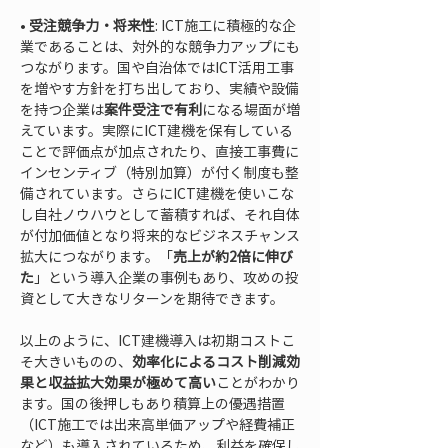
• 
受注競争力・将来性
: ICT施工に積極的な企
業であることは、対外的な競争力アップにも
つながります。国や自治体ではICT活用工事
を増やす方針を打ち出しており、実績や設備
を持つ企業は
案件受注で有利
になる場面が増
えています。実際にICT建機を保有している
ことで評価点が加点されたり、直接工事費に
インセンティブ（特別加算）が付く制度も整
備されています。さらにICT建機を使いこな
し自社ノウハウとして蓄積すれば、それ自体
が付加価値となり将来的なビジネスチャンス
拡大につながります。「
売上が約2倍に伸び
た
」という導入企業の事例もあり、攻めの投
資として大きなリターンを期待できます。
以上のように、ICT建機導入は初期コストこ
そ大きいものの、
効率化によるコスト削減効
果と収益拡大効果が極めて高い
ことがわかり
ます。国の後押しもあり積算上の優遇措置
（ICT施工では出来高単価アップや経費補正
など）も導入されているため、利益を確保し