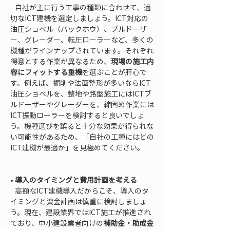
   自社が主に行う工事の種類に合わせて、適
切なICT建機を選定しましょう。ICT対応の
油圧ショベル（バックホウ）、ブルドーザ
ー、グレーダー、転圧ローラーなど、多くの
機種がラインナップされています。それぞれ
得意とする作業が異なるため、
現場の施工内
容にフィットする重機
を選ぶことが肝心で
す。例えば、掘削や法面整形が多いならICT
油圧ショベルを、整地や路盤施工にはICTブ
ルドーザーやグレーダーを、締固め作業には
ICT振動ローラーを検討すると良いでしょ
う。機種選びを誤ると十分な効果が得られな
い可能性があるため、「自社の工種にはどの
ICT建機が最適か」を見極めてください。

• 
導入のタイミングと費用計画を考える
   高額なICT建機導入だからこそ、導入のタ
イミングと資金計画は慎重に検討しましょ
う。現在、建設業界ではICT施工が推進され
ており、中小建設業者向けの
補助金・助成金