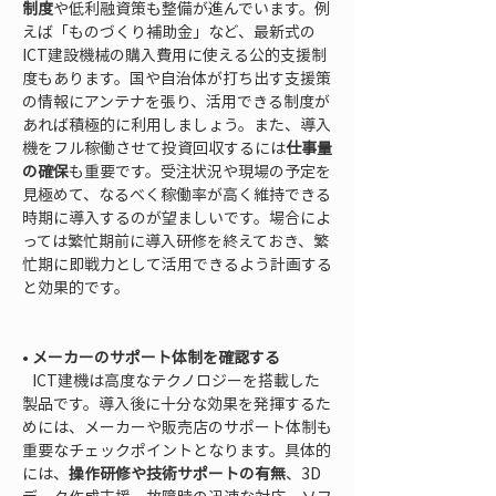
制度
や低利融資策も整備が進んでいます。例
えば「ものづくり補助金」など、最新式の
ICT建設機械の購入費用に使える公的支援制
度もあります。国や自治体が打ち出す支援策
の情報にアンテナを張り、活用できる制度が
あれば積極的に利用しましょう。また、導入
機をフル稼働させて投資回収するには
仕事量
の確保
も重要です。受注状況や現場の予定を
見極めて、なるべく稼働率が高く維持できる
時期に導入するのが望ましいです。場合によ
っては繁忙期前に導入研修を終えておき、繁
忙期に即戦力として活用できるよう計画する
と効果的です。

• 
メーカーのサポート体制を確認する
   ICT建機は高度なテクノロジーを搭載した
製品です。導入後に十分な効果を発揮するた
めには、メーカーや販売店のサポート体制も
重要なチェックポイントとなります。具体的
には、
操作研修や技術サポートの有無
、3D