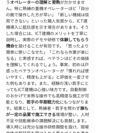
う
オペレーターの理解と習熟
が欠かせませ
ん。特に熟練の重機オペレーターほど「自分
の腕で操作した方が早い」「新しい機械は信
用できない」といった職人気質から、ICT建
機導入に抵抗感を示す場合があります。そう
した場合には、ICT建機のメリットを丁寧に
説明し、実際のデモや研修で
体験してもらう
機会
を設けることが有効です。「思ったより
簡単に使いこなせた」「これなら作業が楽に
なる」と実感すれば、ベテランほどその価値
を理解してくれるでしょう。事実、初めは戸
惑ったベテランオペレーターが「慣れれば使
いやすく、精度も上がる」と評価を一変させ
た例もあります。また、経験の浅い若手にと
ってもICT建機は心強い味方です。自動制御
のおかげで未熟な操作でも高精度な施工が可
能となり、
若手の早期戦力化
にもつながりま
す。結果として、熟練者・若手を問わず
誰も
が一定の品質で施工できる
環境が整い、人材
不足や技能継承の課題解決にも貢献します。
導入時には充分な操作研修期間を設け、現場