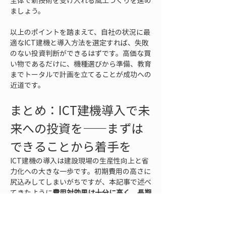
全体で新技術を受け入れる風土づくりを進め
ましょう。
以上のポイントを踏まえて、自社の状況に最
適なICT建機と導入方法を選定すれば、失敗
のない投資判断ができるはずです。高価な買
い物であるだけに、機種選びから準備、教育
までトータルで計画を立てることが成功への
近道です。
まとめ：ICT建機導入で未
来への投資を――まずは
できることから着手を
ICT建機の導入は建設現場の生産性向上と省
力化への大きな一歩です。初期費用の高さに
尻込みしてしまいがちですが、本記事で述べ
てきたように
費用対効果は十分に高く、長期
的には大きなリターンをもたらす投資
と言え
ます。工期短縮やコスト削減、安全性向上、
競争力強化など多角的なメリットによって、