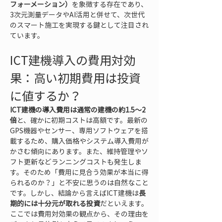
フォーメーション）
を象徴する存在であり、
3次元測量データやAI活用と併せて、次世代
のスマート施工を実現する鍵として注目され
ています。
ICT建機導入の費用対効
果：高い初期費用は投資
に値するか？
ICT建機の導入費用は通常の建機の約1.5～2
倍
と、確かに初期コストは高額です。最新の
GPS機器やセンサー、専用ソフトウェアを搭
載するため、購入価格やシステム導入費用が
かさむ傾向にあります。また、維持管理やソ
フト更新などランニングコストも発生しま
す。そのため「費用に見合う効果が本当に得
られるのか？」と不安に思うのは自然なこと
です。しかし、結論から言えばICT建機は
長
期的には十分元が取れる投資
だといえます。
ここでは費用対効果の観点から、その理由を