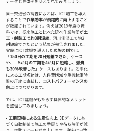
データと具体例を交えて見てみましょう。
国土交通省の調査によれば、ICT施工を導入
することで
作業効率が飛躍的に向上
すること
が確認されています。例えば2019年度の資
料では、従来施工と比べた延べ作業時間が
土
工・舗装工で約3割短縮
、河川浚渫工で約2
割短縮できたという結果が報告されました。
実際にICT建機を導入した現場の例では、
「
150日の工期を20日短縮できた
」ケース
や、「
5か月の工期を4か月に短縮し、燃費
も30%改善した
」ケースもあります。効率化
による工期短縮は、人件費削減や重機稼働時
間の圧縮に直結し、
コストパフォーマンスの
向上
につながります。
では、ICT建機がもたらす具体的なメリット
を整理してみましょう。
• 
工期短縮による生産性向上
: 3Dデータに基
づく自動制御で施工の手戻りや待ち時間が減
り、作業スピードが向上します。従来は日数