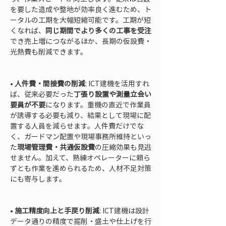
を要した造成や整地が効率良く進むため、ト
ータルの工期を大幅短縮可能です。工期が短
くなれば、
同じ期間でより多くの工事を受注
でき売上増につながるほか、長期の仮設費・
光熱費も削減できます。

• 
人件費・間接費の削減
: ICT建機を活用すれ
ば、従来必要だった
丁張り設置や測量立会い
要員が不要
になります。重機の直近で作業員
が誘導する必要も減り、結果として現場に配
置する人員を減らせます。人件費だけでな
く、ガードマン配置や現場事務所維持といっ
た
現場管理費・共通仮設費
の圧縮効果も見逃
せません。加えて、熟練オペレーターに頼ら
ずとも作業を進められるため、人材不足対策
にも寄与します。

• 
施工精度向上と手戻り削減
: ICT建機は設計
データ通りの精度で掘削・盛土や仕上げを行