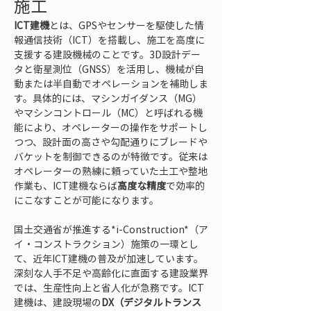
施工
ICT建機
とは、GPSやセンサーを駆使した情
報通信技術（ICT）を搭載し、施工を高度に
支援する建設機械のことです。3D設計デー
タと衛星測位（GNSS）を活用し、機械が自
動または半自動でオペレーションを補助しま
す。具体的には、マシンガイダンス（MG）
やマシンコントロール（MC）と呼ばれる機
能により、オペレーターの操作をサポートし
つつ、設計面の高さや勾配通りにブレードや
バケットを制御できるのが特徴です。従来は
オペレーターの熟練に頼っていた土工や整地
作業も、ICT建機ならば
高度な精度
で効率的
にこなすことが可能になります。
国土交通省が推進する*i-Construction*（ア
イ・コンストラクション）施策の一環とし
て、近年ICT建機の普及が加速しています。
深刻な人手不足や高齢化に直面する建設業界
では、生産性向上と省人化が急務です。ICT
建機は、建設現場の
DX（デジタルトランス