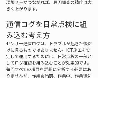
現場メモがつながれば、原因調査の精度は大
きく上がります。
通信ログを日常点検に組
み込む考え方
センサー通信ログは、トラブルが起きた後だ
けに見るものではありません。ICT施工を安
定して運用するためには、日常点検の一部と
してログ確認を組み込むことが効果的です。
毎回すべての項目を詳細に分析する必要はあ
りませんが、作業開始前、作業中、作業後に
見るべきポイントを決めておくと、異常に早
く気づけます。
作業開始前には、端末の時刻、センサー接
続、測位状態、補正情報の受信、クラウド同
期の準備を確認します。この段階で異常が見
つかれば、施工データを取り始める前に対処
できます。作業開始後に不具合が見つかる
と、再測や再施工確認が必要になる場合があ