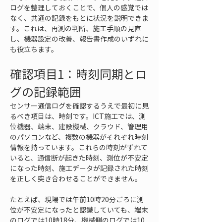
ログを整理しておくことで、個人の感覚では
なく、共通の記録をもとに状況を説明できま
す。これは、再測の判断、施工手順の見直
し、機器設定の改善、報告書作成のいずれに
も役立ちます。
確認項目1：時刻同期とロ
グの記録範囲
センサー通信ログを確認するうえで最初に見
るべき項目は、時刻です。ICT施工では、測
位機器、端末、建設機械、クラウド、管理用
のパソコンなど、複数の機器がそれぞれ時刻
情報を持っています。これらの時刻がずれて
いると、通信断が起きた時刻、測位が不安定
になった時刻、施工データが記録された時刻
を正しく突き合わせることができません。
たとえば、現場では午前10時20分ごろに測
位が不安定になったと認識していても、端末
のログでは10時18分、機械側のログでは10