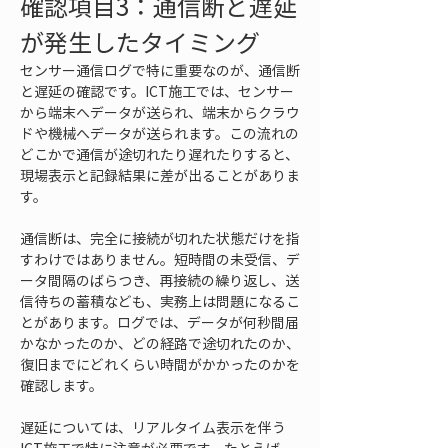
確認項目3：通信断と遅延
が発生したタイミング
センサー通信ログで特に重要なのが、通信断
と遅延の確認です。ICT施工では、センサー
から端末へデータが送られ、端末からクラウ
ドや機械へデータが送られます。この流れの
どこかで通信が途切れたり遅れたりすると、
現場表示と記録結果に差が出ることがありま
す。
通信断は、完全に接続が切れた状態だけを指
すわけではありません。短時間の未受信、デ
ータ間隔のばらつき、再接続の繰り返し、送
信待ちの蓄積なども、実務上は問題になるこ
とがあります。ログでは、データが何秒間届
かなかったのか、どの経路で途切れたのか、
復旧までにどれくらい時間がかかったのかを
確認します。
遅延については、リアルタイム表示を伴う