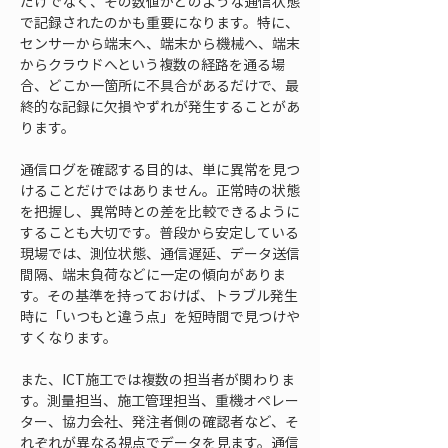
だけでなく、その数値がどのような通信状態
で記録されたのかも重要になります。特に、
センサーから端末へ、端末から機械へ、端末
からクラウドへという複数の経路を通る場
合、どこか一箇所に不具合があるだけで、最
終的な記録に欠損やずれが発生することがあ
ります。
通信ログを確認する目的は、単に異常を見つ
けることだけではありません。正常時の状態
を把握し、異常時との差を比較できるように
することも大切です。普段から安定している
現場では、測位状態、通信遅延、データ送信
間隔、端末負荷などに一定の傾向がありま
す。その基準を持っておけば、トラブル発生
時に「いつもと違う点」を短時間で見つけや
すくなります。
また、ICT施工では複数の担当者が関わりま
す。測量担当、施工管理担当、重機オペレー
ター、協力会社、発注者側の確認者など、そ
れぞれが異なる視点でデータを見ます。通信