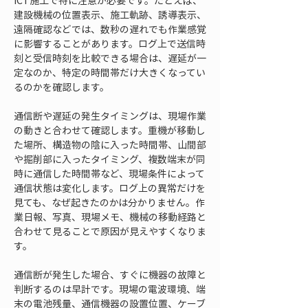
ICT施工で特に注意が必要です。たとえば、
建設機械の位置表示、施工軌跡、誘導表示、
遠隔確認などでは、数秒の遅れでも作業感覚
に影響することがあります。ログ上で送信時
刻と受信時刻を比較できる場合は、遅延が一
定なのか、特定の時間帯だけ大きくなってい
るのかを確認します。
通信断や遅延の発生タイミングは、現場作業
の動きと合わせて確認します。重機が移動し
た場所、構造物の陰に入った時間帯、山間部
や掘削部に入ったタイミング、複数端末が同
時に通信した時間帯など、現場条件によって
通信状態は変化します。ログ上の異常だけを
見ても、なぜ起きたのかは分かりません。作
業日報、写真、現場メモ、機械の移動経路と
合わせて見ることで原因が見えやすくなりま
す。
通信断が発生した場合、すぐに機器の故障と
判断するのは早計です。現場の電波環境、端
末の電池残量、通信機器の設置位置、ケーブ