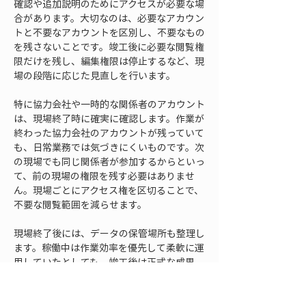
確認や追加説明のためにアクセスが必要な場
合があります。大切なのは、必要なアカウン
トと不要なアカウントを区別し、不要なもの
を残さないことです。竣工後に必要な閲覧権
限だけを残し、編集権限は停止するなど、現
場の段階に応じた見直しを行います。
特に協力会社や一時的な関係者のアカウント
は、現場終了時に確実に確認します。作業が
終わった協力会社のアカウントが残っていて
も、日常業務では気づきにくいものです。次
の現場でも同じ関係者が参加するからといっ
て、前の現場の権限を残す必要はありませ
ん。現場ごとにアクセス権を区切ることで、
不要な閲覧範囲を減らせます。
現場終了後には、データの保管場所も整理し
ます。稼働中は作業効率を優先して柔軟に運
用していたとしても、竣工後は正式な成果
品、根拠データ、参考資料、作業途中データ
を整理し、保管方針に従って残すものを明確
にします。アカウントを停止する前に、必要