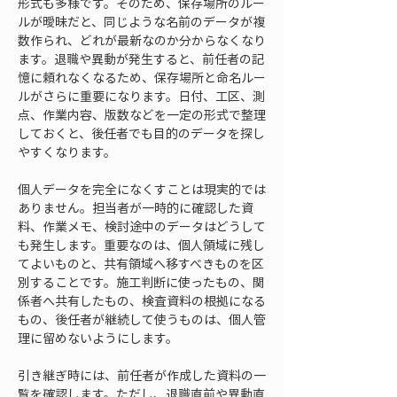
形式も多様です。そのため、保存場所のルー
ルが曖昧だと、同じような名前のデータが複
数作られ、どれが最新なのか分からなくなり
ます。退職や異動が発生すると、前任者の記
憶に頼れなくなるため、保存場所と命名ルー
ルがさらに重要になります。日付、工区、測
点、作業内容、版数などを一定の形式で整理
しておくと、後任者でも目的のデータを探し
やすくなります。
個人データを完全になくすことは現実的では
ありません。担当者が一時的に確認した資
料、作業メモ、検討途中のデータはどうして
も発生します。重要なのは、個人領域に残し
てよいものと、共有領域へ移すべきものを区
別することです。施工判断に使ったもの、関
係者へ共有したもの、検査資料の根拠になる
もの、後任者が継続して使うものは、個人管
理に留めないようにします。
引き継ぎ時には、前任者が作成した資料の一
覧を確認します。ただし、退職直前や異動直