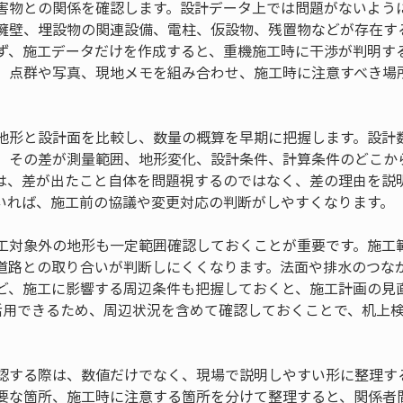
害物との関係を確認します。設計データ上では問題がないよう
擁壁、埋設物の関連設備、電柱、仮設物、残置物などが存在す
ず、施工データだけを作成すると、重機施工時に干渉が判明す
、点群や写真、現地メモを組み合わせ、施工時に注意すべき場
地形と設計面を比較し、数量の概算を早期に把握します。設計
、その差が測量範囲、地形変化、設計条件、計算条件のどこか
は、差が出たこと自体を問題視するのではなく、差の理由を説
いれば、施工前の協議や変更対応の判断がしやすくなります。
工対象外の地形も一定範囲確認しておくことが重要です。施工
道路との取り合いが判断しにくくなります。法面や排水のつな
ど、施工に影響する周辺条件も把握しておくと、施工計画の見直
活用できるため、周辺状況を含めて確認しておくことで、机上
認する際は、数値だけでなく、現場で説明しやすい形に整理す
要な箇所、施工時に注意する箇所を分けて整理すると、関係者