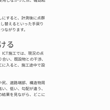
使用しなかった点、確認結
しにすると、計測後に点群
差し替えるといった手戻り
につながります。
ける
ICT施工では、現況の点
り合い、既設物との干渉、
工に入ると、施工途中で設
。
や尻、道路端部、構造物周
高い、低い、勾配が違う、
の結果を見ながら、どこに