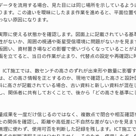
データを流用する場合、見た目には同じ場所を示しているよう
ります。この違いを曖昧にしたまま作業を進めると、平面位置
わない原因になります。
実際に使える状態かを確認します。図面上に記載されている基
性がないか、周囲の視通や衛星受信環境に問題がないかを見ま
仮囲い、資材置き場などの影響で使いづらくなっていることが
画を立てると、当日の作業が止まり、代替点の設定や再確認に
。ICT施工では、数センチの高さのずれが出来形や数量に影響
は、どの高さ情報を正とするのか、現地で確認した高さと設計
料に高さが記載されている場合、古い資料と新しい資料が混在
し、関係者に共有しておくことで、後から「どの高さを基準に
量成果を一度だけ信じるのではなく、複数点で閉合や相互確認
士の関係を確認し、距離や高低差に不自然な差がないかを見ま
無理に使わず、使用可否を判断した記録を残します。ICT施工