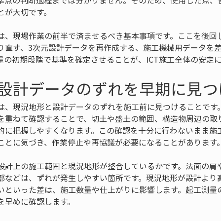
準点の判断過程までは分かりません。そのため、使用した点、
とが大切です。
は、現場作業の前半で済ませるべき基本事項です。ここを後回
り直す、3次元設計データを再作成する、施工機械用データを
量の初期段階で基準を確定させることが、ICT施工全体の安定
設計データのずれを早期に見つ
は、現況地形と設計データのずれを施工前に見つけることです。
を重ねて確認することで、切土や盛土の範囲、構造物周辺の取
的に把握しやすくなります。この確認を十分に行わないまま施
ことに気づき、作業停止や再協議が必要になることがあります
設計上の施工範囲と現況地形が整合しているかです。法面の肩
部などは、ずれが発生しやすい箇所です。現況地形が設計より
いといった差は、施工数量や仕上がりに影響します。起工測量
を早めに確認します。