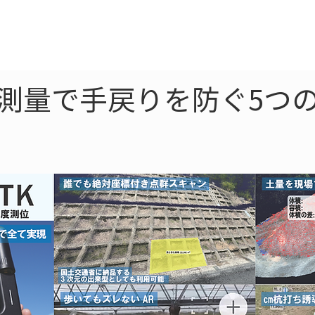
ne
LiDAR
ドローン
360
ソーラー
工測量で手戻りを防ぐ5つ