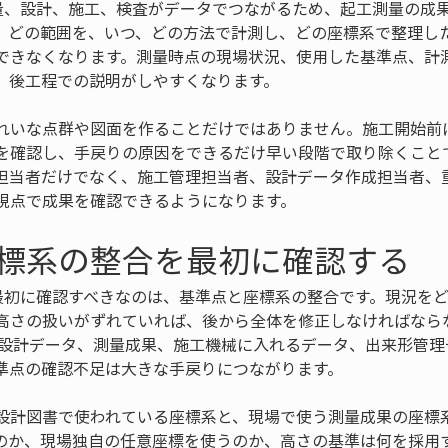
測量、設計、施工、検査がデータでつながるため、起工測量の成
。どの範囲を、いつ、どの方法で計測し、どの座標系で整理し
できなくなります。測量時点の現場状況、使用した基準点、計
、後工程での説明がしやすくなります。
れいな点群や図面を作ることだけではありません。施工開始前
を確認し、手戻りの原因をできるだけ早い段階で取り除くこと
担当者だけでなく、施工管理担当者、設計データ作成担当者、
視点で成果を確認できるようになります。
標系の整合を最初に確認する
で最初に確認すべきなのは、基準点と座標系の整合です。現況を
高さの扱いがずれていれば、後から全体を修正しなければなら
次元設計データ、測量成果、施工機械に入れるデータ、出来形管
準点の確認不足は大きな手戻りにつながります。
設計図書で使われている座標系と、現場で使う測量成果の座標
のか、現場独自の任意座標を使うのか、高さの基準は何を採用