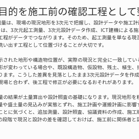
目的を施工前の確認工程として
工測量は、現場の現況地形を3次元で把握し、設計データや施工
では、3次元起工測量、3次元設計データ作成、ICT建機による
工程がデータでつながります。そのため、起工測量を単なる現
洗い出す工程として位置づけることが大切です。
示された地形や構造物位置が、実際の現況と完全に一致してい
形が変わっている場合や、既設構造物、仮設物、残土、植生、
ります。こうした差異を見落としたまま3次元設計データを作
現場と合わず、後工程で修正が必要になるおそれがあります。
量の結果が土量算出や設計照査の基礎になります。現況地形を
量や盛土量の見込みが実態とずれ、施工計画や運搬計画に影響
ことに気づくと、追加測量、設計照査、協議資料の作成、施工
の段階で現況と設計の差を確認しておけば、施工前に関係者と