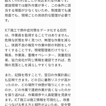
超えて行われることが見込まれる作業です。
建設現場では屋外作業が多く、この条件に該
当する場面が少なくないため、制度面でも運
用面でも、現場ごとの具体的な管理が必要で
す。
ICT施工で熱中症対策をデータ化する目的
は、作業員を監視することではありません。
危険な状態を早く見つけ、無理な作業を減ら
し、体調不良の報告や作業中断の判断をしや
すくすることです。現場管理者だけでなく、
職長、作業員、重機オペレーター、測量担当
者、協力会社が同じ情報を確認できれば、危
険の見落としを減らしやすくなります。
また、記録を残すことで、翌日の作業計画に
も反映できます。どの日に暑熱リスクが高か
ったのか、どの場所で休憩が取りにくかった
のか、どの作業で連続作業が長くなったのか
を振り返れば、作業順序や人員配置を見直せ
ます。ICT施工は施工情報を可視化し、改善
につなげる考え方と相性がよいため、安全管