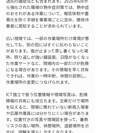
送先の確認なども含まれます。2025年6月か
ら強化された職場の熱中症対策では、熱中症
のおそれがある作業について、報告体制や重
篤化を防ぐ手順を事業場ごとに定め、関係作
業者に周知することが求められています。
広い現場では、一部の作業場所だけ環境が悪
化しても、別の班にはすぐに伝わらないこと
があります。風が止まって蒸し暑くなった場
所、照り返しが強い舗装面、日陰がなくなっ
た作業ヤードなど、現場内の一部だけが危険
になる場合があります。その情報を早く共有
できれば、作業の一時中断、休憩の前倒し、
作業場所の変更につなげられます。
ICT施工で扱う位置情報や現場写真は、危険
情報の共有にも役立ちます。文章だけで場所
を伝えると、現場に慣れていない新規入場者
や応援作業員には分かりにくい場合がありま
す。位置付きの写真や現場図を使って、暑熱
リスクの高い場所、休憩場所、退避場所を示
せば、誤解を減らしやすくなります。