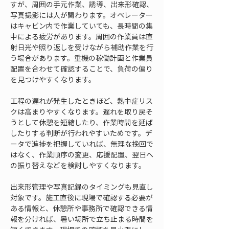
すが、周囲の手元作業、誘導、出来形確認、
写真撮影には人が関わります。オペレーター
はキャビン内で作業していても、長時間の集
中による疲労があります。周囲の作業員は直
射日光や照り返しを受けながら補助作業を行
う場合があります。重機の稼働計画と作業員
配置を合わせて確認することで、負荷の偏り
を見つけやすくなります。
工程の遅れが発生したときほど、熱中症リス
クは高まりやすくなります。遅れを取り戻そ
うとして休憩を短縮したり、作業時間を延ば
したりする判断が行われやすいためです。デ
ータで進捗を把握していれば、無理な挽回で
はなく、作業順序の変更、応援配置、翌日へ
の振り替えなどを検討しやすくなります。
出来形管理や写真記録のタイミングも見直し
対象です。施工直後に現場で確認する必要が
ある情報と、休憩所や事務所で確認できる情
報を分ければ、暑い場所で立ち止まる時間を