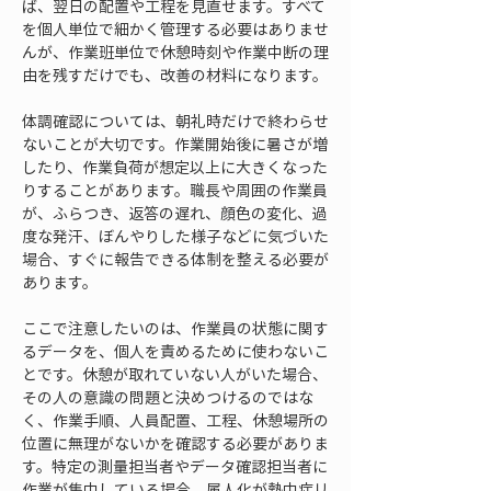
ば、翌日の配置や工程を見直せます。すべて
を個人単位で細かく管理する必要はありませ
んが、作業班単位で休憩時刻や作業中断の理
由を残すだけでも、改善の材料になります。
体調確認については、朝礼時だけで終わらせ
ないことが大切です。作業開始後に暑さが増
したり、作業負荷が想定以上に大きくなった
りすることがあります。職長や周囲の作業員
が、ふらつき、返答の遅れ、顔色の変化、過
度な発汗、ぼんやりした様子などに気づいた
場合、すぐに報告できる体制を整える必要が
あります。
ここで注意したいのは、作業員の状態に関す
るデータを、個人を責めるために使わないこ
とです。休憩が取れていない人がいた場合、
その人の意識の問題と決めつけるのではな
く、作業手順、人員配置、工程、休憩場所の
位置に無理がないかを確認する必要がありま
す。特定の測量担当者やデータ確認担当者に
作業が集中している場合、属人化が熱中症リ