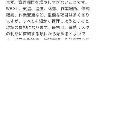
まず、管理項目を増やしすぎないことです。
WBGT、気温、湿度、休憩、作業場所、体調
確認、作業変更など、重要な項目は多くあり
ますが、すべてを細かく管理しようとすると
現場の負担になります。最初は、暑熱リスク
の判断に直結する項目から始めるとよいで
す。当日の危険度、休憩実績、作業変更の有
無、体調不良の兆候、緊急時の報告先などに
絞ると、運用しやすくなります。
次に、誰が記録し、誰が全体を確認するのか
を明確にします。現場管理者だけに負担が集
中すると、忙しい日に記録が抜けやすくなり
ます。職長、作業班、測量担当、重機担当な
ど、役割に応じて確認項目を分担することが
大切です。ただし、分担しすぎると責任の所
在が曖昧になるため、最終的に全体を確認す
る担当者は決めておく必要があります。
データを見るタイミングも重要です。終業後
にまとめて確認するだけでは、当日の熱中症