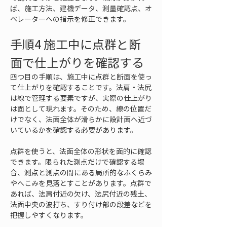
ば、施工方法、建機データ、測量確認点、オ
ペレーターへの指示を修正できます。
手順4 施工中に点群と断
面で仕上がりを確認する
四つ目の手順は、施工中に点群と断面を使っ
て仕上がりを確認することです。法肩・法尻
は線で管理する要素ですが、実際の仕上がり
は面として現れます。そのため、線の位置だ
けでなく、法面全体が滑らかに設計面へ近づ
いているかを確認する必要があります。
点群を使うと、法面全体の形状を面的に確認
できます。限られた測点だけで確認する場
合、測点と測点の間にある局所的なふくらみ
やへこみを見落とすことがあります。点群で
あれば、法肩付近の欠け、法尻付近の残土、
法面中央の波打ち、すり付け部の段差などを
把握しやすくなります。