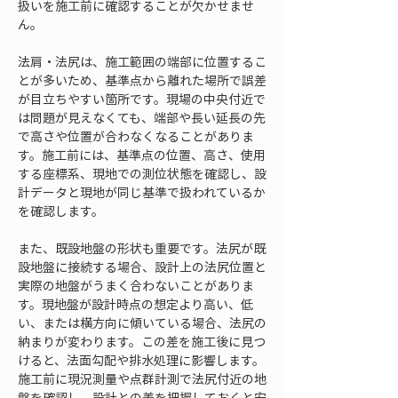
扱いを施工前に確認することが欠かせませ
ん。
法肩・法尻は、施工範囲の端部に位置するこ
とが多いため、基準点から離れた場所で誤差
が目立ちやすい箇所です。現場の中央付近で
は問題が見えなくても、端部や長い延長の先
で高さや位置が合わなくなることがありま
す。施工前には、基準点の位置、高さ、使用
する座標系、現地での測位状態を確認し、設
計データと現地が同じ基準で扱われているか
を確認します。
また、既設地盤の形状も重要です。法尻が既
設地盤に接続する場合、設計上の法尻位置と
実際の地盤がうまく合わないことがありま
す。現地盤が設計時点の想定より高い、低
い、または横方向に傾いている場合、法尻の
納まりが変わります。この差を施工後に見つ
けると、法面勾配や排水処理に影響します。
施工前に現況測量や点群計測で法尻付近の地
盤を確認し、設計との差を把握しておくと安