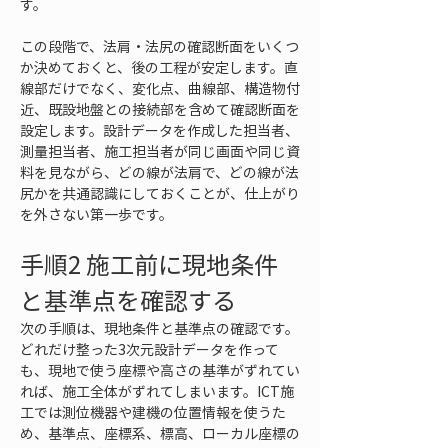
す。
この段階で、法肩・法尻の確認断面をいくつ
か決めておくと、後の工程が安定します。直
線部だけでなく、変化点、曲線部、構造物付
近、既設地盤との接続部を含めて確認断面を
設定します。設計データを作成した担当者、
測量担当者、施工担当者が同じ画面や同じ資
料を見ながら、どの線が法肩で、どの線が法
尻かを共通認識にしておくことが、仕上がり
を外さない第一歩です。
手順2 施工前に現地条件
と基準点を確認する
次の手順は、現地条件と基準点の確認です。
どれだけ整った3次元設計データを作って
も、現地で使う座標や高さの基準がずれてい
れば、施工全体がずれてしまいます。ICT施
工では測位機器や建機の位置情報を使うた
め、基準点、座標系、標高、ローカル座標の