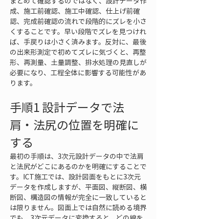
まとめて確認するのではなく、設計データ作
成、施工前確認、施工中確認、仕上げ前確
認、完成前確認の流れで段階的にズレを小さ
くすることです。早い段階でズレを見つけれ
ば、手戻りは小さく済みます。反対に、最後
の出来形測定で初めてズレに気づくと、再整
形、再測量、土量調整、排水処理の見直しが
必要になり、工程全体に影響する可能性があ
ります。
手順1 設計データで法
肩・法尻の位置を明確に
する
最初の手順は、3次元設計データの中で法肩
と法尻がどこにあるのかを明確にすることで
す。ICT施工では、設計図面をもとに3次元
データを作成しますが、平面図、縦断図、横
断図、構造図の情報が完全に一致していると
は限りません。図面上では自然に読める境界
でも、3次元データに変換すると、どの線を