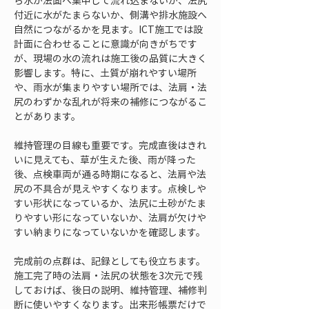
ら水が法面へ集中して流れ込まないか、法尻
付近に水がたまらないか、側溝や排水施設へ
自然につながるかを見ます。ICT施工では設
計面に合わせることに意識が向きがちです
が、現場の水の流れは施工後の品質に大きく
影響します。特に、土質が崩れやすい場所
や、雨水が集まりやすい場所では、法肩・法
尻のわずかな乱れが将来の補修につながるこ
とがあります。
維持管理の目線も重要です。完成直後はきれ
いに見えても、草が生えた後、雨が降った
後、点検車両が通る時期になると、法肩や法
尻の不具合が見えやすくなります。点検しや
すい形状になっているか、法尻に土砂がたま
りやすい形になっていないか、法肩が欠けや
すい納まりになっていないかを確認します。
完成前の点群は、記録としても役立ちます。
施工完了時の法肩・法尻の状態を3次元で残
しておけば、後日の説明、維持管理、補修判
断に使いやすくなります。出来形帳票だけで