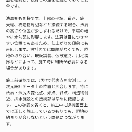
全です。
法肩側も同様です。上部の平場、道路、盛土
天端、構造物周辺などと接続する場合、法肩
の高さや位置が少しずれるだけで、平場の幅
や排水勾配に影響します。法肩は目につきや
すい位置でもあるため、仕上がりの印象にも
直結します。設計図では問題がなくても、現
地の取り合い、既設舗装、仮設道路、用地境
界などによって、施工時に判断が必要になる
場合があります。
施工前確認では、現地で代表点を実測し、3
次元設計データ上の位置と照合します。特に
法肩・法尻の変化点、始点、終点、構造物付
近、排水施設との接続部は早めに確認しま
す。この確認を省くと、施工中に建機画面上
では正しく施工しているつもりでも、現地の
納まりが合わないという問題につながりま
す。