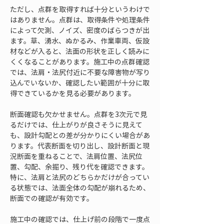
ただし、点群を取得すれば十分というわけで
はありません。点群は、取得条件や処理条件
によって欠測、ノイズ、密度のばらつきが出
ます。草、湧水、ぬかるみ、作業車両、仮設
材などが入ると、法面の形状を正しく読みに
くくなることがあります。施工中の点群確認
では、法肩・法尻付近に不要な障害物が写り
込んでいないか、確認したい範囲が十分に取
得できているかを見る必要があります。
断面確認も欠かせません。点群を3次元で見
るだけでは、仕上がりが良さそうに見えて
も、設計勾配との差が分かりにくい場合があ
ります。代表断面を切り出し、設計断面と現
況断面を重ねることで、法肩位置、法尻位
置、勾配、余掘り、残り代を確認できます。
特に、法肩と法尻のどちらかだけが合ってい
る状態では、法面全体の勾配が崩れるため、
断面での確認が有効です。
施工中の確認では、仕上げ前の段階で一度点