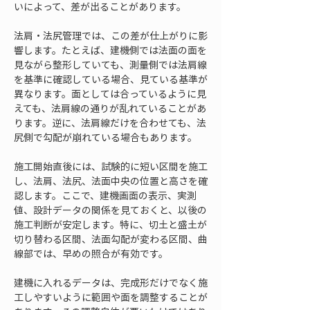
いによって、差が出ることがあります。
法肩・法尻管理では、この差が仕上がりに影
響します。たとえば、建機側では法面の面を
見ながら整形していても、測量側では法肩線
を基準に確認している場合、見ている基準が
異なります。面としては合っているように見
えても、法肩線の通りが乱れていることがあ
ります。逆に、法肩線だけを合わせても、法
尻側で勾配が崩れている場合もあります。
施工開始直後には、試験的に短い区間を施工
し、法肩、法尻、法面中央の位置と高さを確
認します。ここで、建機画面の表示、実測
値、設計データの関係を見ておくと、以後の
施工判断が安定します。特に、切土と盛土が
切り替わる区間、法面勾配が変わる区間、曲
線部では、早めの照合が有効です。
建機に入れるデータは、完成形だけでなく施
工しやすいように範囲や面を調整することが