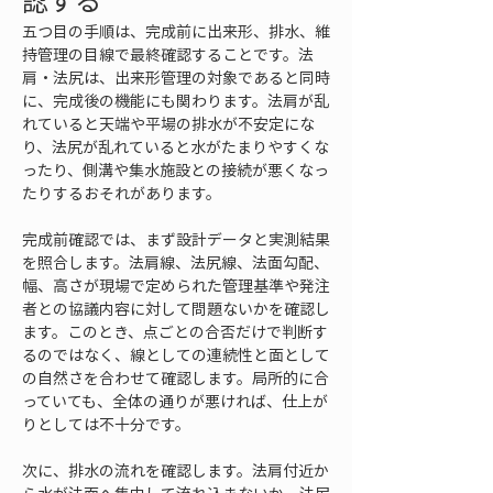
認する
五つ目の手順は、完成前に出来形、排水、維
持管理の目線で最終確認することです。法
肩・法尻は、出来形管理の対象であると同時
に、完成後の機能にも関わります。法肩が乱
れていると天端や平場の排水が不安定にな
り、法尻が乱れていると水がたまりやすくな
ったり、側溝や集水施設との接続が悪くなっ
たりするおそれがあります。
完成前確認では、まず設計データと実測結果
を照合します。法肩線、法尻線、法面勾配、
幅、高さが現場で定められた管理基準や発注
者との協議内容に対して問題ないかを確認し
ます。このとき、点ごとの合否だけで判断す
るのではなく、線としての連続性と面として
の自然さを合わせて確認します。局所的に合
っていても、全体の通りが悪ければ、仕上が
りとしては不十分です。
次に、排水の流れを確認します。法肩付近か