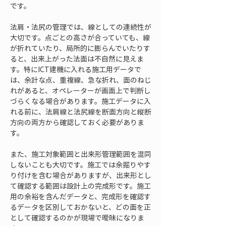
です。
法肩・法尻の管理では、線としての連続性が
大切です。点ごとの高さが合っていても、線
が折れていたり、局所的に膨らんでいたりす
ると、出来上がった法面は不自然に見えま
す。特にICT建機に入れる施工用データで
は、余計な点、重複線、急な折れ、面のねじ
れがあると、オペレーターが画面上で判断し
づらくなる場合があります。施工データに入
れる前に、法肩線と法尻線を断面方向と縦断
方向の両方から確認しておく必要がありま
す。
また、施工対象範囲と出来形管理範囲を混同
しないことも大切です。施工では余掘りやす
り付けを含む場合がありますが、出来形とし
て確認する範囲は設計上の完成形です。施工
用の余裕を含んだデータと、完成形を確認す
るデータを区別しておかないと、どの面を正
として確認するのかが現場で曖昧になりま