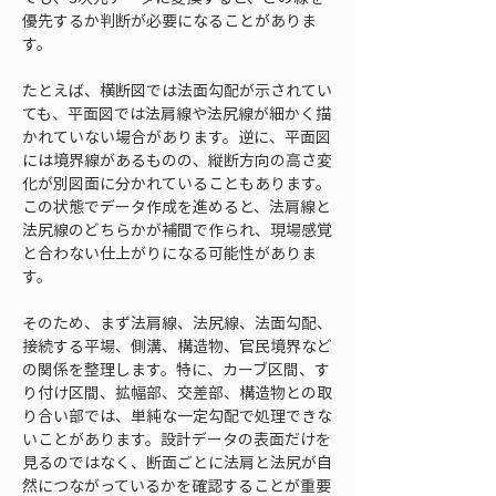
優先するか判断が必要になることがありま
す。
たとえば、横断図では法面勾配が示されてい
ても、平面図では法肩線や法尻線が細かく描
かれていない場合があります。逆に、平面図
には境界線があるものの、縦断方向の高さ変
化が別図面に分かれていることもあります。
この状態でデータ作成を進めると、法肩線と
法尻線のどちらかが補間で作られ、現場感覚
と合わない仕上がりになる可能性がありま
す。
そのため、まず法肩線、法尻線、法面勾配、
接続する平場、側溝、構造物、官民境界など
の関係を整理します。特に、カーブ区間、す
り付け区間、拡幅部、交差部、構造物との取
り合い部では、単純な一定勾配で処理できな
いことがあります。設計データの表面だけを
見るのではなく、断面ごとに法肩と法尻が自
然につながっているかを確認することが重要