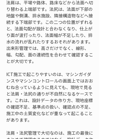
法肩は、平場や路体、路床などから法面へ切
り替わる上端部です。法尻は、法面が下部の
地盤や側溝、排水施設、隣接構造物などへ接
続する下端部です。この二つの位置がずれる
と、法面勾配が設計と合わなくなり、仕上が
り面が波打ったり、法面幅が不足したり、排
水の流れが乱れたりするおそれがあります。
出来形管理では、高さだけでなく、線形、
幅、勾配、面の連続性を合わせて確認するこ
とが大切です。
ICT施工で起こりやすいのは、マシンガイダ
ンスやマシンコントロールの画面上ではおお
むね合っているように見えても、現地で見る
と法肩・法尻の通りが不自然になるケースで
す。これは、設計データの作り方、現地座標
の確認不足、基準点の扱い、確認点の不足、
施工中の土質変化などが重なって起こること
があります。
法肩・法尻管理で大切なのは、施工の最後に