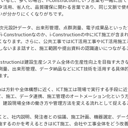
いると、多くの場合、i-Constructionという言葉も一緒に
タ活用、省人化、品質確保に関わる言葉であり、同じ文脈で使
いが分かりにくくなりがちです。
、3次元設計データ、出来形管理、点群測量、電子成果品といっ
Constructionなのか、i-Constructionの中にICT施
なります。さらに、公共工事ではICT活用工事やICT活用施
しないまま話すと、施工範囲や提出資料の認識違いにつながる
nstructionは建設生産システム全体の生産性向上を目指す大き
測量、出来形管理、データ納品などにICT技術を活用する具体
ます。
uctionは方針や全体構想に近く、ICT施工は現場で実行する手段に
 2.0として、施工、データ連携、施工管理のオートメーション化と
、建設現場全体の働き方や管理方法を変える流れとして捉える
くと、社内説明、発注者との協議、施工計画、機器選定、デー
施するのかを考えるときはICT施工、会社や工事全体をどう改