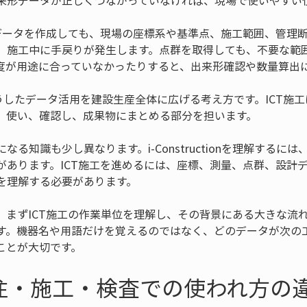
来形データが正しくつながっていなければ、現場で使いやすい
データを作成しても、現場の座標系や基準点、施工範囲、管理
、施工中に手戻りが発生します。点群を取得しても、不要な範
度が用途に合っていなかったりすると、出来形確認や数量算出
onは、こうしたデータ活用を建設生産全体に広げる考え方です。ICT
、使い、確認し、成果物にまとめる部分を担います。
なる知識も少し異なります。i-Constructionを理解するに
があります。ICT施工を進めるには、座標、測量、点群、設計
を理解する必要があります。
ずICT施工の作業単位を理解し、その背景にある大きな流れとしてi-
す。機器名や用語だけを覚えるのではなく、どのデータが次の
ことが大切です。
注・施工・検査での使われ方の