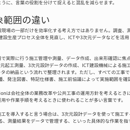
onというように、言葉の役割を分けて捉えると混乱を減らせます。
象範囲の違い
ionは、建設現場の一部だけを効率化する考え方ではありません。調査
建設生産プロセス全体を見直し、ICTや3次元データなどを活
現場で実際に行う施工管理や測量、データ作成、出来形確認に焦
次元起工測量、3次元設計データの作成、ICT建設機械による施
ータの納品という流れで整理されます。ただし、すべての工事
種、発注図書、特記仕様書、施工前協議によって実施範囲を確
tructionは会社全体の業務改革や公共工事の運用方針を考えると
の運用や作業手順を考えるときに使われることが多い言葉です。
施工を導入すると言う場合は、3次元設計データを使って施工す
る、測量結果をデータで管理する、といった具体的な作業を指