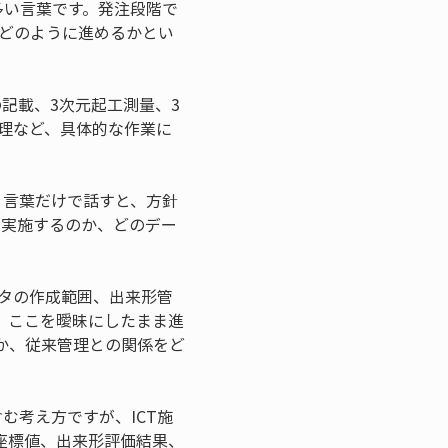
が多い言葉です。発注段階で
をどのように進めるかとい
記載、3次元起工測量、3
整理など、具体的な作業に
いう言葉だけで話すと、方針
を実施するのか、どのデー
ータの作成範囲、出来形管
。ここを曖昧にしたまま進
か、従来管理との関係をど
含む考え方ですが、ICT施
座標値、出来形評価結果、