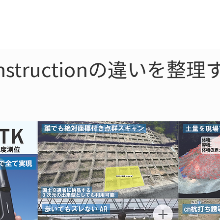
ne
LiDAR
ドローン
360
ソーラー
onstructionの違いを