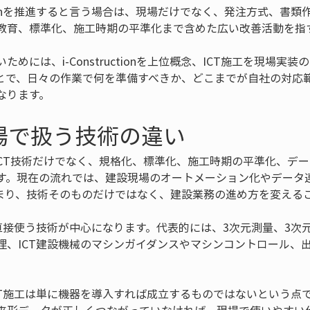
ructionを推進すると言う場合は、現場だけでなく、発注方式、書
教育、標準化、施工時期の平準化まで含めた広い改善活動を指
めには、i-Constructionを上位概念、ICT施工を現場実
とで、日々の作業で何を準備すべきか、どこまでが自社の対応
なります。
場で扱う技術の違い
onでは、ICT技術だけでなく、規格化、標準化、施工時期の平準化、
す。現在の流れでは、建設現場のオートメーション化やデータ
まり、技術そのものだけではなく、建設業務の進め方を変える
で直接使う技術が中心になります。代表的には、3次元測量、3次
理、ICT建設機械のマシンガイダンスやマシンコントロール、
。
CT施工は単に機器を導入すれば成立するものではないという点