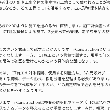
ionは、発注者側の方針や工事全体の生産性向上策として使われること
対象になるか、どの工種でICTを活用するか、出来形管理や検査
。
が現場でどのように施工を進めるかに直結します。施工計画書への
、ICT建設機械による施工、3次元出来形管理、電子成果品の
の違いを意識して話すことが大切です。i-Constructionと
すくなります。一方、ICT施工という言葉で話すと、現場で何
の段階で確認を受けるのかという具体的な話になります。
では、ICT施工の対象範囲、使用する測量方法、3次元設計デ
出する資料、データ形式、役割分担を整理する必要があります
のデータを正式成果とするのか、どの測定結果で合否を見るの
題が起きやすくなります。
す。i-Constructionは検査の効率化やデータ活用の流れを
認できるデータを整えることが重要になります。点群、帳票、