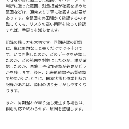
判断に迷った範囲、測量担当が確認を求めた
範囲などは、通常より丁寧に確認する必要が
あります。全範囲を毎回細かく確認するのは
難しくても、リスクの高い箇所を絞って確認
すれば、手戻りを減らせます。
記録の残し方も大切です。同期確認の記録
は、単に問題なしと書くだけでは不十分で
す。いつ同期したのか、どのデータを確認し
たのか、どの範囲を対象にしたのか、誰が確
認したのか、再施工や追加確認が必要かどう
かを残します。後日、出来形確認や品質確認
で疑問が出たときに、同期状態と作業判断の
記録があれば、原因の切り分けがしやすくな
ります。
また、同期遅れが繰り返し発生する場合は、
個別対応で終わらせず、原因を整理します。
通信場所の問題なのか、データ容量の問題な
のか、作業時間帯の集中なのか、端末操作の
手順不足なのか、設計データの管理方法なの