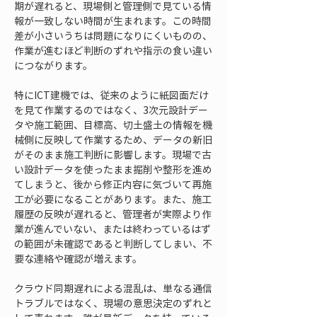
期が遅れると、現場側と管理側で見ている情
報が一致しない時間が生まれます。この時間
差が小さいうちは問題になりにくいものの、
作業が進むほど判断のずれや指示の食い違い
につながります。
特にICT建機では、従来のように紙図面だけ
を見て作業するのではなく、3次元設計デー
タや施工範囲、目標高、切土盛土の情報を機
械側に反映して作業するため、データの新旧
がそのまま施工判断に影響します。現場で古
い設計データを使ったまま掘削や整形を進め
てしまうと、後から修正内容に気づいて再施
工が必要になることがあります。また、施工
履歴の反映が遅れると、管理者が実際より作
業が進んでいない、または終わっているはず
の範囲が未確認であると判断してしまい、不
要な連絡や確認が増えます。
クラウド同期遅れによる混乱は、単なる通信
トラブルではなく、現場の意思決定のずれと