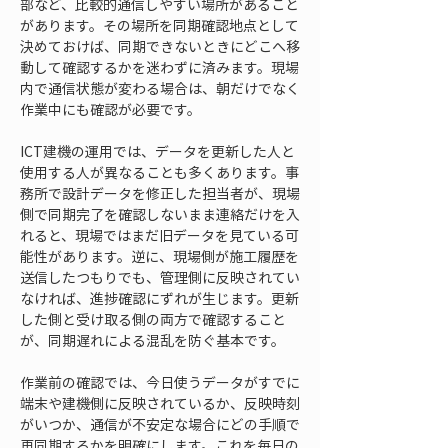
部など、比較的通信しやすい場所があること
があります。その場所を同期確認地点として
決めておけば、同期できないときにどこへ移
動して確認するかを迷わずに済みます。現場
内で通信状態が変わる場合は、朝だけでなく
作業中にも確認が必要です。
ICT建機の運用では、データを更新した人と
使用する人が異なることも多くあります。事
務所で設計データを修正した担当者が、現場
側で同期完了を確認しないまま連絡だけを入
れると、現場ではまだ旧データを見ている可
能性があります。逆に、現場側が施工履歴を
送信したつもりでも、管理側に反映されてい
なければ、進捗確認にずれが生じます。更新
した側と受け取る側の両方で確認すること
が、同期遅れによる混乱を防ぐ基本です。
作業前の確認では、今日使うデータがすでに
端末や建機側に反映されているか、反映時刻
がいつか、通信が不安定な場合にどの手順で
再同期するかを明確にします。これを毎日の