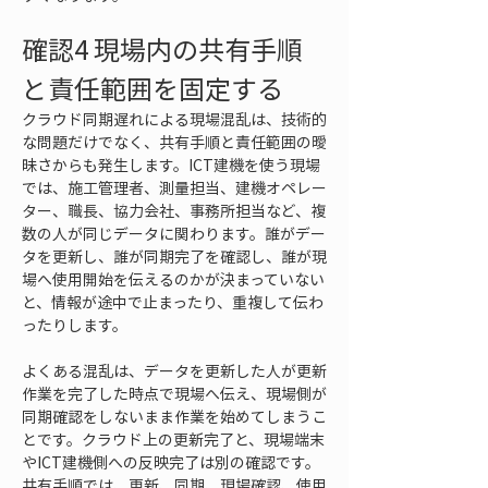
確認4 現場内の共有手順
と責任範囲を固定する
クラウド同期遅れによる現場混乱は、技術的
な問題だけでなく、共有手順と責任範囲の曖
昧さからも発生します。ICT建機を使う現場
では、施工管理者、測量担当、建機オペレー
ター、職長、協力会社、事務所担当など、複
数の人が同じデータに関わります。誰がデー
タを更新し、誰が同期完了を確認し、誰が現
場へ使用開始を伝えるのかが決まっていない
と、情報が途中で止まったり、重複して伝わ
ったりします。
よくある混乱は、データを更新した人が更新
作業を完了した時点で現場へ伝え、現場側が
同期確認をしないまま作業を始めてしまうこ
とです。クラウド上の更新完了と、現場端末
やICT建機側への反映完了は別の確認です。
共有手順では、更新、同期、現場確認、使用