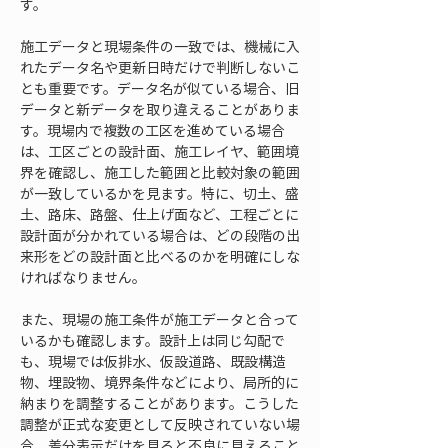
す。
施工データと現場条件の一致では、機械に入
れたデータ名や更新日時だけで判断しないこ
とも重要です。データ名が似ている場合、旧
データと新データを取り違えることがありま
す。現場内で複数の工区を進めている場合
は、工区ごとの設計面、施工レイヤ、範囲境
界を確認し、施工した範囲と比較対象の範囲
が一致しているかを見ます。特に、切土、盛
土、路床、路盤、仕上げ面など、工程ごとに
設計面が分かれている場合は、どの段階の出
来形をどの設計面と比べるのかを明確にしな
ければなりません。
また、現場の施工条件が施工データと合って
いるかも確認します。設計上は同じ勾配で
も、現場では仮排水、仮設道路、既設構造
物、埋設物、境界条件などにより、局所的に
納まりを調整することがあります。こうした
調整が正式な変更として反映されていない場
合、差分表示だけを見ると不良に見えること