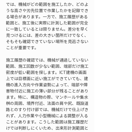
では、機械がどの範囲を施工したか、どのよ
うな高さや刃先位置で作業したかを記録でき
る場合があります。一方で、施工履歴がある
範囲と、施工後に実際に計測した範囲が完全
に一致しているとは限りません。差分を早く
見つけるには、差の大きい箇所だけでなく、
そもそも確認できていない場所を見逃さない
ことが重要です。
施工履歴の確認では、機械が通過していない
範囲、施工回数が少ない範囲、端部だけ施工
密度が低い範囲を探します。ICT建機の画面
上では目標面に近い施工ができていても、建
機の進入方向や作業姿勢によって、端部や障
害物付近に施工の薄い部分が残ることがあり
ます。特に、構造物の際、マンホールや集水
桝の周囲、境界付近、法面の肩や尻、既設道
路とのすり付け部では、機械だけで仕上げき
れず、人力作業や小型機械による調整が入る
ことがあります。こうした範囲は施工履歴だ
けでは判断しにくいため、出来形計測範囲と