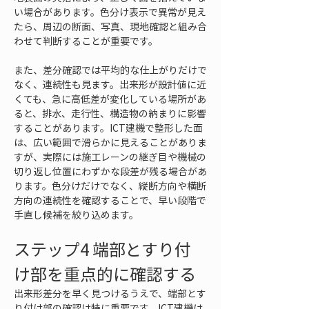
い場合があります。色分け表示で異常が見え
たら、周辺の断面、写真、現地確認と組み合
わせて判断することが重要です。
また、差分確認では平均的な仕上がりだけで
なく、連続性も見ます。出来形が設計値に近
くても、急に高低差が変化している場所があ
ると、排水、走行性、構造物の納まりに影響
することがあります。ICT建機で整形した面
は、広い範囲で滑らかに見えることがありま
すが、実際には施工レーンの継ぎ目や機械の
切り返し位置にわずかな段差が残る場合があ
ります。色分けだけでなく、縦断方向や横断
方向の連続性を確認することで、早い段階で
手直し候補を絞り込めます。
ステップ4 端部とすり付
け部を重点的に確認する
出来形差分を早く見つけるうえで、端部とす
り付け部の確認は特に重要です。ICT建機は