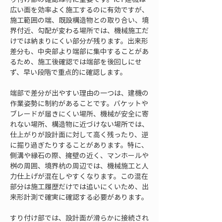
広い面を効率よく施工するのに有効ですが、
施工範囲の端、既設構造物との取り合い、境
界付近、勾配が変わる場所では、機械施工だ
けでは納まりにくい部分が残ります。出来形
差分も、中央部より端部に集中することがあ
るため、施工後確認では端部を後回しにせ
ず、早い段階で重点的に確認します。
端部で差分が出やすい理由の一つは、建機の
作業姿勢に制約があることです。バケットや
ブレードが届きにくい場所、機械が安全に寄
れない場所、構造物に近づけない場所では、
仕上がりが設計面に対して高く残ったり、逆
に掘り過ぎたりすることがあります。特に、
側溝や縁石の際、擁壁の近く、マンホールや
桝の周囲、境界杭の周辺では、機械施工と人
力仕上げが混在しやすくなります。この混在
部分は施工履歴だけでは追いにくいため、出
来形計測で確実に確認する必要があります。
すり付け部では、設計面が滑らかに接続され