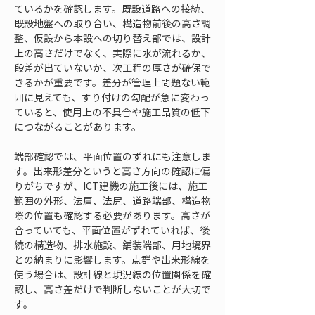
ているかを確認します。既設道路への接続、
既設地盤への取り合い、構造物前後の高さ調
整、仮設から本設への切り替え部では、設計
上の高さだけでなく、実際に水が流れるか、
段差が出ていないか、次工程の厚さが確保で
きるかが重要です。差分が管理上問題ない範
囲に見えても、すり付けの勾配が急に変わっ
ていると、使用上の不具合や施工品質の低下
につながることがあります。
端部確認では、平面位置のずれにも注意しま
す。出来形差分というと高さ方向の確認に偏
りがちですが、ICT建機の施工後には、施工
範囲の外形、法肩、法尻、道路端部、構造物
際の位置も確認する必要があります。高さが
合っていても、平面位置がずれていれば、後
続の構造物、排水施設、舗装端部、用地境界
との納まりに影響します。点群や出来形線を
使う場合は、設計線と現況線の位置関係を確
認し、高さ差だけで判断しないことが大切で
す。