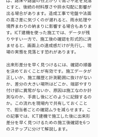
ば、路床や路盤の仕上がりで高さ不足を見落
とすと、後続の材料厚さや排水勾配に影響が
出る場合があります。造成工事で宅盤や法面
の高さ差に気づくのが遅れると、雨水処理や
境界まわりの納まりに影響する場合もありま
す。ICT建機を使った施工では、データが残
りやすい一方で、施工後の確認を形式的に済
ませると、画面上の達成感だけが先行し、現
場の実態を見落とす恐れがあります。
出来形差分を早く見つけるには、確認の順番
を決めておくことが有効です。施工データが
正しいか、施工履歴と計測範囲に抜けがない
か、差分の大きい場所はどこか、端部やすり
付け部に異常がないか、原因は施工なのか計
測なのか、手直し後にどのように記録するの
か。この流れを現場内で共有しておくこと
で、担当者ごとの確認ムラを減らせます。こ
の記事では、ICT建機で施工した後に出来形
差分を早く見つけるための施工後確認を6つ
のステップに分けて解説します。