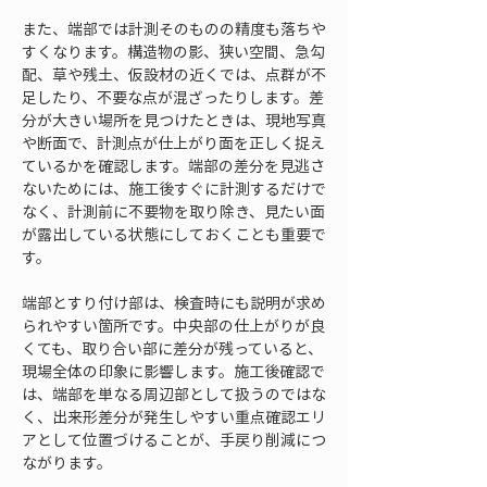
また、端部では計測そのものの精度も落ちや
すくなります。構造物の影、狭い空間、急勾
配、草や残土、仮設材の近くでは、点群が不
足したり、不要な点が混ざったりします。差
分が大きい場所を見つけたときは、現地写真
や断面で、計測点が仕上がり面を正しく捉え
ているかを確認します。端部の差分を見逃さ
ないためには、施工後すぐに計測するだけで
なく、計測前に不要物を取り除き、見たい面
が露出している状態にしておくことも重要で
す。
端部とすり付け部は、検査時にも説明が求め
られやすい箇所です。中央部の仕上がりが良
くても、取り合い部に差分が残っていると、
現場全体の印象に影響します。施工後確認で
は、端部を単なる周辺部として扱うのではな
く、出来形差分が発生しやすい重点確認エリ
アとして位置づけることが、手戻り削減につ
ながります。