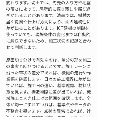
変わります。切土では、刃先の入り方や地盤
の硬さによって、局所的に掘り残しや掘り過
ぎが出ることがあります。法面では、機械の
届く範囲や仕上げ方向により、面の連続性に
差が出ることがあります。ICT建機の制御を
使っていても、現場条件の変化までは自動的
に解決できないため、施工状況の記録と合わ
せて判断します。
原因切り分けで有効なのは、差分の形を施工
の事実と結びつけることです。施工レーンに
沿った帯状の差分であれば、機械の走行や作
業幅を確認します。日々の施工境界に差が出
ていれば、施工日の違い、基準確認、材料状
態を見ます。構造物際に差が出ていれば、機
械施工と人力仕上げの範囲を確認します。全
体が均一にずれていれば、基準点やデータの
不整合を疑います。点状の異常であれば、計
測ノイズや不要物を確認します。このよう
に、差分の形を読むことで、原因に近づきや
すくなります。