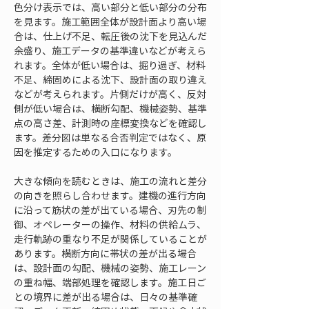
色分け表示では、高い部分と低い部分の分布
を見ます。施工範囲全体が設計面より高い場
合は、仕上げ不足、転圧後の沈下を見込んだ
余盛り、施工データの基準違いなどが考えら
れます。全体が低い場合は、掘り過ぎ、材料
不足、締固めによる沈下、設計面の取り違え
などが考えられます。片側だけが高く、反対
側が低い場合は、横断勾配、機械姿勢、基準
点の高さ差、計測時の座標変換などを確認し
ます。差分図は単なる合否判定ではなく、原
因を推定するための入口になります。
大きな傾向を読むときは、施工の流れと差分
の向きを照らし合わせます。建機の進行方向
に沿って筋状の差が出ている場合、刃先の制
御、オペレーターの操作、材料の供給ムラ、
走行軌跡の重なり不足が関係していることが
あります。横断方向に帯状の差が出る場合
は、設計面の勾配、機械の姿勢、施工レーン
の重ね幅、端部処理を確認します。施工日ご
との境界に差が出る場合は、日々の基準確