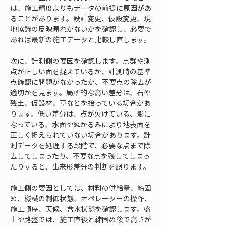
は、施工精度よりもデータの前提に原因があ
ることがあります。設計変更、仮設変更、現
地協議の反映漏れがないかを確認し、必要で
あれば最新の施工データと比較し直します。
次に、計測側の要因を確認します。点群や測
点が正しい面を捉えているか、計測時の基準
点確認に問題がなかったか、不要点の除去が
適切かを見ます。局所的な高い差分は、石や
残土、仮設材、草などを拾っている場合があ
ります。低い差分は、点が欠けている、影に
なっている、水面やぬかるみにより地表面を
正しく捉えられていない場合があります。計
測データを処理する段階で、必要な点まで除
去してしまったり、不要な点を残してしまっ
たりすると、出来形差分の判断を誤ります。
施工側の要因としては、材料の供給量、締固
め、機械の制御状態、オペレーターの操作、
施工順序、天候、含水状態を確認します。盛
土や路盤では、施工直後と締固め後で高さが