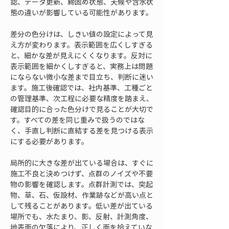
認、データ更新、締固め状態、天候や含水状
態の違いが影響している可能性があります。
差分の色分けは、しきい値の設定によって見
え方が変わります。表示範囲を広くしすぎる
と、細かな差が見えにくくなります。反対に
表示範囲を細かくしすぎると、実務上は問題
にならない微小な差まで目立ち、判断に迷い
ます。施工後確認では、社内基準、工種ごと
の管理基準、次工程に必要な精度を踏まえ、
確認目的に合った色分けで見ることが大切で
す。すべての差を同じ重みで扱うのではな
く、手直し判断に直結する差を見つける表示
にする必要があります。
局所的に大きな差が出ている場合は、すぐに
施工不良と決めつけず、点群のノイズや不要
物の影響を確認します。点群計測では、突起
物、草、石、仮設材、作業跡などが高い点と
して残ることがあります。低い差が出ている
場所でも、水たまり、影、反射、計測角度、
地表面の欠落により、正しく面を拾えていな