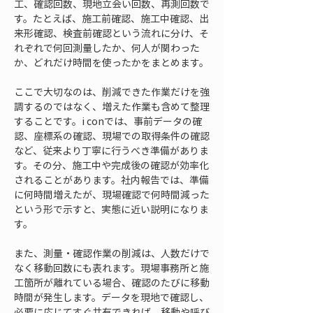
工、確認回数、現地立会い回数、再測回数で
す。たとえば、施工前確認、施工中確認、出
来形確認、検査前確認という流れに分け、そ
れぞれで何回測量したか、何人が関わった
か、どれだけ時間を使ったかをまとめます。
ここで大切なのは、削減できた作業だけを強
調するのではなく、増えた作業も含めて整理
することです。i conでは、事前データの確
認、座標系の確認、現場での取得条件の確認
など、従来より丁寧に行うべき準備がありま
す。その分、施工中や完成後の確認が効率化
されることがあります。社内報告では、準備
に何時間増えたが、現場確認で何時間減った
という形で示すと、実態に近い説明になりま
す。
また、測量・確認作業の削減は、人数だけで
なく移動回数にも表れます。現場事務所と施
工箇所が離れている場合、確認のたびに移動
時間が発生します。データを現地で確認し、
必要に応じてすぐ共有できれば、移動や呼び