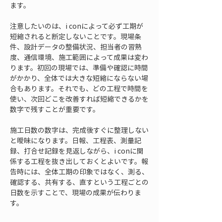
ます。
注意したいのは、i conによって必ず工期が
短縮されると断定しないことです。現場条
件、設計データの整備状況、担当者の習熟
度、通信環境、施工範囲によって成果は変わ
ります。初回の現場では、準備や確認に時間
がかかり、全体では大きな短縮にならない場
合もあります。それでも、どの工程で時間を
使い、次回どこを改善すれば短縮できるかを
数字で残すことが重要です。
施工日数の数字は、完成後すぐに整理しない
と曖昧になります。日報、工程表、測量記
録、打合せ記録を見返しながら、i conに関
係する工程を抜き出しておくとよいです。報
告時には、全体工期の印象ではなく、測る、
確認する、共有する、直すという工程ごとの
日数を示すことで、現場の成果が伝わりま
す。