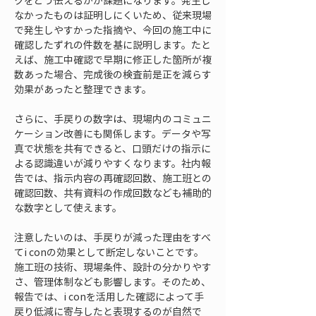
クをどう伝えるかが課題になります。発生し
なかったものは証明しにくいため、従来現場
で発生しやすかった指摘や、今回の施工中に
確認したずれの件数を基に説明します。たと
えば、施工中確認で早期に修正した箇所が複
数あった場合、完成後の検査前是正を減らす
効果があったと整理できます。
さらに、手戻りの数字は、現場内のコミュニ
ケーション改善にも関係します。データや写
真で状態を共有できると、口頭だけの指示に
よる認識違いが減りやすくなります。社内報
告では、指示内容の再確認回数、施工班との
確認回数、共有資料の作成回数なども補助的
な数字として使えます。
注意したいのは、手戻りが減った理由をすべ
てi conの効果として断定しないことです。
施工班の技術、現場条件、設計の分かりやす
さ、管理体制なども影響します。そのため、
報告では、i conを活用した確認によって手
戻り低減に寄与したと表現するのが自然で