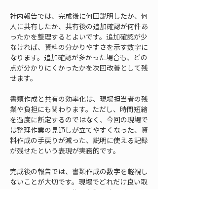
社内報告では、完成後に何回説明したか、何
人に共有したか、共有後の追加確認が何件あ
ったかを整理するとよいです。追加確認が少
なければ、資料の分かりやすさを示す数字に
なります。追加確認が多かった場合も、どの
点が分かりにくかったかを次回改善として残
せます。
書類作成と共有の効率化は、現場担当者の残
業や負担にも関わります。ただし、時間短縮
を過度に断定するのではなく、今回の現場で
は整理作業の見通しが立てやすくなった、資
料作成の手戻りが減った、説明に使える記録
が残せたという表現が実務的です。
完成後の報告では、書類作成の数字を軽視し
ないことが大切です。現場でどれだけ良い取
り組みをしても、最後の書類で時間がかかり
すぎると、社内では負担が大きい取り組みと
見られることがあります。逆に、書類作成ま