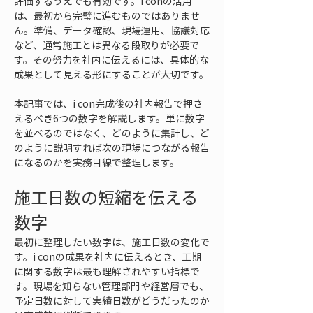
評価するうえでも有効です。i conの活用
は、最初から完璧に進むものではありませ
ん。準備、データ確認、現場運用、協議対応
など、通常施工とは異なる段取りが必要で
す。その努力を社内に伝えるには、具体的な
成果として見える形にすることが大切です。
本記事では、i con完成後の社内報告で押さ
えるべき6つの数字を解説します。単に数字
を並べるのではなく、どのように集計し、ど
のように説明すれば次の現場につながる報告
になるのかを実務目線で整理します。
施工日数の短縮を伝える
数字
最初に整理したい数字は、施工日数の変化で
す。i conの成果を社内に伝えるとき、工期
に関する数字は最も理解されやすい指標で
す。現場を知らない管理部門や経営層でも、
予定日数に対して実績日数がどうだったのか