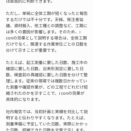
は直感的に判断できます。
ただし、単純に全体工期が短くなったと報告
するだけでは不十分です。天候、発注者協
議、資材搬入、他工種との調整など、工期に
は多くの要因が影響します。そのため、i 
conの効果として説明する場合は、全体工期
だけでなく、関連する作業単位ごとの日数を
分けて示すことが重要です。
たとえば、起工測量に要した日数、施工中の
確認に要した日数、出来形測定に要した日
数、検査前の再確認に要した日数を分けて整
理します。従来の現場では複数日かかってい
た測量や確認作業が、どの工程でどれだけ短
縮されたのかを示すことで、i conの効果が
具体的になります。
社内報告では、当初計画と実績を対比して説
明すると伝わりやすくなります。たとえば、
測量準備に予定していた日数、実際にかかっ
た日数、短縮できた日数を文章で示します。