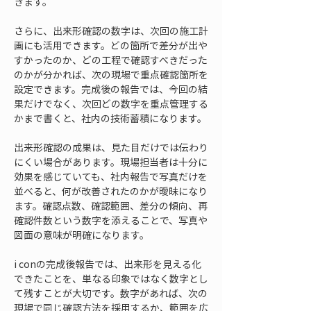
きます。
さらに、出来形確認の数字は、次回の施工計
画にも活用できます。どの箇所で差分が出や
すかったのか、どの工程で確認すべきだった
のかが分かれば、次の現場で重点確認箇所を
設定できます。完成後の報告では、今回の結
果だけでなく、次回どの数字を重点管理する
かまで書くと、社内の技術蓄積になります。
出来形確認の成果は、見た目だけでは伝わり
にくい場合があります。現場担当者は十分に
効果を感じていても、社内報告で写真だけを
並べると、何が改善されたのかが曖昧になり
ます。確認点数、確認範囲、差分の傾向、再
確認件数という数字を添えることで、写真や
図面の意味が明確になります。
i conの完成後報告では、出来形を見える化
できたことを、単なる印象ではなく数字とし
て残すことが大切です。数字があれば、次の
現場で同じ確認方法を採用するか、範囲を広