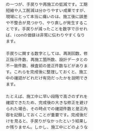
の一つが、手戻りや再施工の低減です。工期
短縮や人工削減は分かりやすい成果ですが、
現場にとって本当に痛いのは、施工後に誤差
や不整合が見つかり、やり直しが発生するこ
とです。手戻りが減ったことを数字で示せれ
ば、i conの価値は非常に伝わりやすくなり
ます。
手戻りに関する数字としては、再測回数、修
正指示件数、再施工箇所数、設計データとの
不一致件数、検査前の是正件数などがありま
す。これらを完成後に整理しておくと、施工
中の確認がどれだけ有効だったかを説明でき
ます。
たとえば、施工中に早い段階で高さのずれを
確認できたため、完成後の大きな修正を避け
られた場合、その時点での確認件数と是正内
容を記録しておくことが重要です。完成後だ
けを見ると、手戻りがなかったという結果し
か残りません。しかし、施工中にどのような