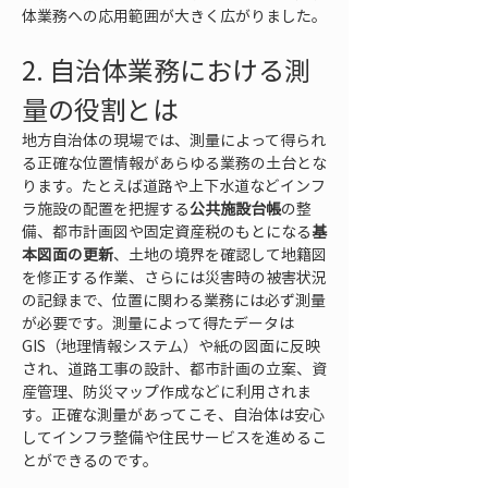
体業務への応用範囲が大きく広がりました。
2. 自治体業務における測
量の役割とは
地方自治体の現場では、測量によって得られ
る正確な位置情報があらゆる業務の土台とな
ります。たとえば道路や上下水道などインフ
ラ施設の配置を把握する
公共施設台帳
の整
備、都市計画図や固定資産税のもとになる
基
本図面の更新
、土地の境界を確認して地籍図
を修正する作業、さらには災害時の被害状況
の記録まで、位置に関わる業務には必ず測量
が必要です。測量によって得たデータは
GIS（地理情報システム）や紙の図面に反映
され、道路工事の設計、都市計画の立案、資
産管理、防災マップ作成などに利用されま
す。正確な測量があってこそ、自治体は安心
してインフラ整備や住民サービスを進めるこ
とができるのです。