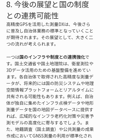
8. 今後の展望と国の制度
との連携可能性
高精度GPSを活用した測量DXは、今後さら
に普及し自治体業務の標準となっていくこと
が期待されます。その展望として、大きく二
つの流れが考えられます。
一つは
国のインフラや制度との連携強化
で
す。国土交通省や国土地理院は、衛星測位や
3Dデータ活用のための基盤整備を進めてい
ます。各自治体で取得された高精度な測量デ
ータが、将来的には国の防災システムや地理
空間情報プラットフォームとリアルタイムに
共有される可能性もあります。例えば、自治
体が独自に集めたインフラ点検データや地形
測量データを国の地図データベースに提供す
れば、広域的なインフラ老朽化対策や災害予
測モデルの高度化に寄与するでしょう。ま
た、地籍調査（国土調査）や公共測量の成果
作成においてGNSS測量の利用が標準化され