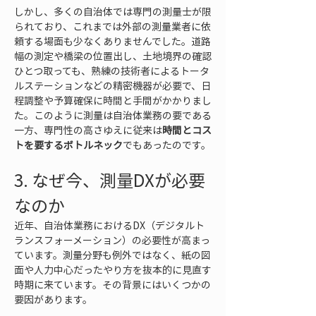
しかし、多くの自治体では専門の測量士が限
られており、これまでは外部の測量業者に依
頼する場面も少なくありませんでした。道路
幅の測定や橋梁の位置出し、土地境界の確認
ひとつ取っても、熟練の技術者によるトータ
ルステーションなどの精密機器が必要で、日
程調整や予算確保に時間と手間がかかりまし
た。このように測量は自治体業務の要である
一方、専門性の高さゆえに従来は
時間とコス
トを要するボトルネック
でもあったのです。
3. なぜ今、測量DXが必要
なのか
近年、自治体業務におけるDX（デジタルト
ランスフォーメーション）の必要性が高まっ
ています。測量分野も例外ではなく、紙の図
面や人力中心だったやり方を抜本的に見直す
時期に来ています。その背景にはいくつかの
要因があります。