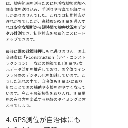
は、被害範囲を測るために危険な被災現場へ
調査隊を送り込み、手測りや写真で記録する
しかありませんでした。これでは初動対応が
遅れがちでしたが、高精度GPS測量を導入す
れば
安全な場所から短時間で被害状況をデジ
タル計測
でき、初期対応を飛躍的にスピード
アップできます。
最後に
国の政策後押し
も見逃せません。国土
交通省は「i-Construction（アイ・コンスト
ラクション）」などの施策でICT測量や3次
元データ活用を推進しており、国全体でイン
フラ分野のデジタル化を加速しています。こ
うした流れの中で、自治体も測量DXに取り
組むことで国の補助や支援を得やすくなって
います。今こそ最新技術を取り入れ、測量業
務の在り方を変革する絶好のタイミングと言
えるでしょう。
4. GPS測位が自治体にも