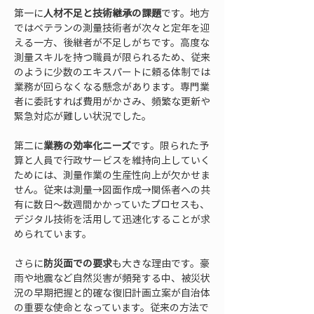
第一に
人材不足と技術継承の課題
です。地方
ではベテランの測量技術者が次々と定年を迎
える一方、後継者が不足しがちです。高度な
測量スキルを持つ職員が限られるため、従来
のように少数のエキスパートに頼る体制では
業務が回らなくなる懸念があります。専門業
者に委託すれば費用がかさみ、頻繁な更新や
緊急対応が難しい状況でした。
第二に
業務の効率化ニーズ
です。限られた予
算と人員で行政サービスを維持向上していく
ためには、測量作業の生産性向上が欠かせま
せん。従来は測量→図面作成→関係者への共
有に数日〜数週間かかっていたプロセスも、
デジタル技術を活用して迅速化することが求
められています。
さらに
防災面での要求
も大きな理由です。豪
雨や地震など自然災害が頻発する中、被災状
況の早期把握と的確な復旧計画立案が自治体
の重要な使命となっています。従来の方法で