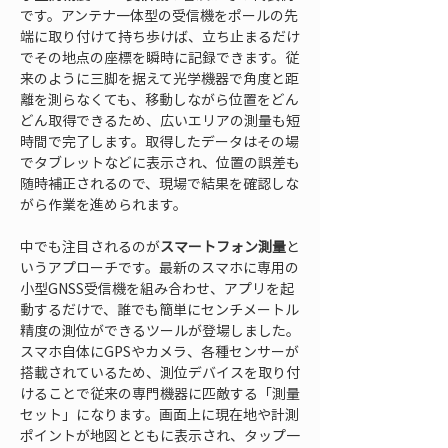
です。アンテナ一体型の受信機をポールの先
端に取り付けて持ち歩けば、立ち止まるだけ
でその地点の座標を瞬時に記録できます。従
来のように三脚を据えて光学機器で角度と距
離を測らなくても、移動しながら位置をどん
どん取得できるため、広いエリアの測量も短
時間で完了します。取得したデータはその場
でタブレットなどに表示され、位置の誤差も
随時補正されるので、現場で結果を確認しな
がら作業を進められます。
中でも注目されるのが
スマートフォン測量
と
いうアプローチです。最新のスマホに専用の
小型GNSS受信機を組み合わせ、アプリを起
動するだけで、誰でも簡単にセンチメートル
精度の測位ができるツールが登場しました。
スマホ自体にGPSやカメラ、各種センサーが
搭載されているため、測位デバイスを取り付
けることで従来の専門機器に匹敵する「測量
セット」になります。画面上に現在地や計測
ポイントが地図とともに表示され、タップ一