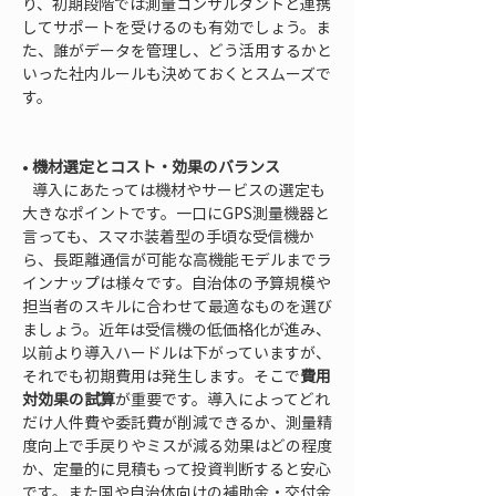
り、初期段階では測量コンサルタントと連携
してサポートを受けるのも有効でしょう。ま
た、誰がデータを管理し、どう活用するかと
いった社内ルールも決めておくとスムーズで
す。

• 
機材選定とコスト・効果のバランス
   導入にあたっては機材やサービスの選定も
大きなポイントです。一口にGPS測量機器と
言っても、スマホ装着型の手頃な受信機か
ら、長距離通信が可能な高機能モデルまでラ
インナップは様々です。自治体の予算規模や
担当者のスキルに合わせて最適なものを選び
ましょう。近年は受信機の低価格化が進み、
以前より導入ハードルは下がっていますが、
それでも初期費用は発生します。そこで
費用
対効果の試算
が重要です。導入によってどれ
だけ人件費や委託費が削減できるか、測量精
度向上で手戻りやミスが減る効果はどの程度
か、定量的に見積もって投資判断すると安心
です。また国や自治体向けの補助金・交付金