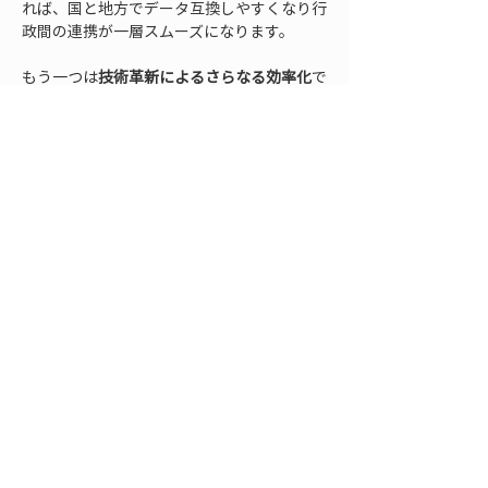
れば、国と地方でデータ互換しやすくなり行
政間の連携が一層スムーズになります。
もう一つは
技術革新によるさらなる効率化
で
す。GPS測量機器や関連アプリケーションは
今後も進化を続けるでしょう。例えばAIを用
いた自動解析で、取得した点群データから即
座に必要な数値や図面を生成する仕組みが整
えば、現場からオフィスへのレポート作成が
ボタン一つで完結するかもしれません。5G
等の高速通信やクラウドの発展により、大容
量の3Dデータをリアルタイム共有して複数
部署で同時に作業するといったことも現実味
を帯びています。国の制度面でも、デジタル
庁が推進するガバメントクラウドや自治体
DX推進計画の中で、測量データの標準化・
オープンデータ化が議論されています。これ
が実現すれば、各自治体が収集した測量成果
を相互に活用し合い、広域的な防災・まちづ
くりに活かすことも可能となるでしょう。