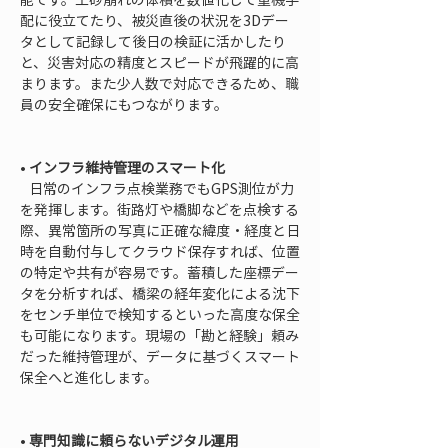
配に役立てたり、被災直後の状況を3Dデー
タとして記録して後日の検証に活かしたり
と、災害対応の精度とスピードが飛躍的に高
まります。また少人数で対応できるため、職
員の安全確保にもつながります。

• 
インフラ維持管理のスマート化
   日常のインフラ点検業務でもGPS測位が力
を発揮します。街路灯や橋脚などを点検する
際、異常箇所の写真に正確な緯度・経度と日
時を自動付与してクラウド保存すれば、位置
の特定や共有が容易です。蓄積した座標デー
タを分析すれば、橋梁の経年変化による沈下
をセンチ単位で検知するといった高度な保全
も可能になります。現場の「勘と経験」頼み
だった維持管理が、データに基づくスマート
保全へと進化します。

• 
専門知識に頼らないデジタル運用