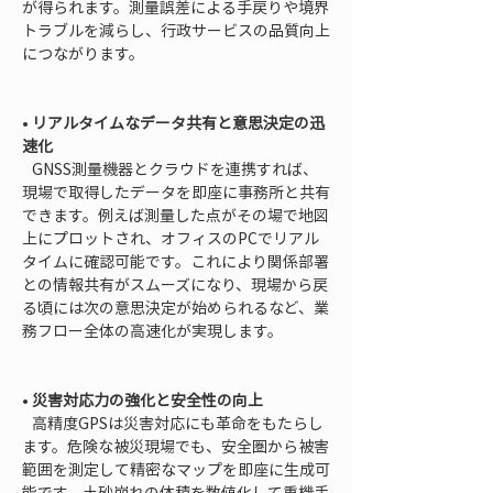
が得られます。測量誤差による手戻りや境界
トラブルを減らし、行政サービスの品質向上
につながります。

• 
リアルタイムなデータ共有と意思決定の迅
速化
   GNSS測量機器とクラウドを連携すれば、
現場で取得したデータを即座に事務所と共有
できます。例えば測量した点がその場で地図
上にプロットされ、オフィスのPCでリアル
タイムに確認可能です。これにより関係部署
との情報共有がスムーズになり、現場から戻
る頃には次の意思決定が始められるなど、業
務フロー全体の高速化が実現します。

• 
災害対応力の強化と安全性の向上
   高精度GPSは災害対応にも革命をもたらし
ます。危険な被災現場でも、安全圏から被害
範囲を測定して精密なマップを即座に生成可
能です。土砂崩れの体積を数値化して重機手