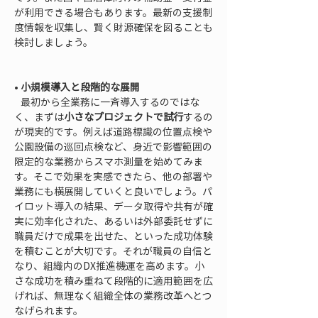
が利用できる場合もあります。最新の支援制
度情報を収集し、賢く財源確保を図ることも
検討しましょう。

• 
小規模導入と段階的な展開
   最初から全業務に一斉導入するのではな
く、まずは
小さなプロジェクトで試行
するの
が現実的です。例えば道路標識の位置点検や
公園設備の巡回点検など、身近で影響範囲の
限定的な業務からスマホ測量を始めてみま
す。そこで効果を実感できたら、他の部署や
業務にも横展開していくと良いでしょう。パ
イロット導入の結果、データ取得や共有が確
実に効率化された、あるいは外部委託せずに
職員だけで成果を出せた、といった成功体験
を積むことが大切です。それが職員の自信と
なり、組織内のDX推進機運を高めます。小
さな成功を積み重ねて段階的に適用範囲を広
げれば、無理なく組織全体の業務改革へとつ
なげられます。