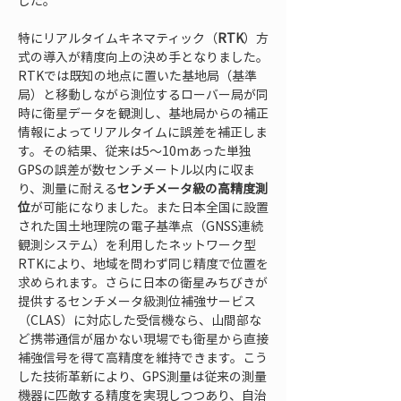
した。
特にリアルタイムキネマティック（
RTK
）方
式の導入が精度向上の決め手となりました。
RTKでは既知の地点に置いた基地局（基準
局）と移動しながら測位するローバー局が同
時に衛星データを観測し、基地局からの補正
情報によってリアルタイムに誤差を補正しま
す。その結果、従来は5～10mあった単独
GPSの誤差が数センチメートル以内に収ま
り、測量に耐える
センチメータ級の高精度測
位
が可能になりました。また日本全国に設置
された国土地理院の電子基準点（GNSS連続
観測システム）を利用したネットワーク型
RTKにより、地域を問わず同じ精度で位置を
求められます。さらに日本の衛星みちびきが
提供するセンチメータ級測位補強サービス
（CLAS）に対応した受信機なら、山間部な
ど携帯通信が届かない現場でも衛星から直接
補強信号を得て高精度を維持できます。こう
した技術革新により、GPS測量は従来の測量
機器に匹敵する精度を実現しつつあり、自治