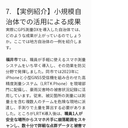
7. 【実例紹介】小規模自
治体での活用による成果
実際にGPS測量DXを導入した自治体では、
どのような成果が上がっているのでしょう
か。ここでは地方自治体の一例を紹介しま
す。
福井市
では、職員が手軽に使えるスマホ測量
システムをいち早く導入し、その効果を防災
分野で発揮しました。同市では2023年に
iPhoneと小型GNSS受信機を組み合わせた高
精度測量システム（LRTK Phone）を現場部
門に配備し、豪雨災害時の被害状況記録に活
用しています。従来、被災箇所の測量には測
量士を含む複数人のチームを危険な現地に派
遣し、手測りで土量を算出する必要がありま
した。ところがLRTK導入後は、
職員1人が
安全な場所からスマホ片手に崩落範囲をスキ
ャンし、数十分で詳細な点群データと被害マ