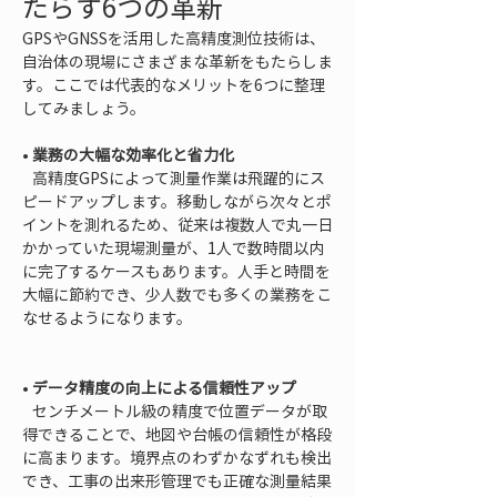
たらす6つの革新
GPSやGNSSを活用した高精度測位技術は、
自治体の現場にさまざまな革新をもたらしま
す。ここでは代表的なメリットを6つに整理
してみましょう。
• 
業務の大幅な効率化と省力化
   高精度GPSによって測量作業は飛躍的にス
ピードアップします。移動しながら次々とポ
イントを測れるため、従来は複数人で丸一日
かかっていた現場測量が、1人で数時間以内
に完了するケースもあります。人手と時間を
大幅に節約でき、少人数でも多くの業務をこ
なせるようになります。

• 
データ精度の向上による信頼性アップ
   センチメートル級の精度で位置データが取
得できることで、地図や台帳の信頼性が格段
に高まります。境界点のわずかなずれも検出
でき、工事の出来形管理でも正確な測量結果