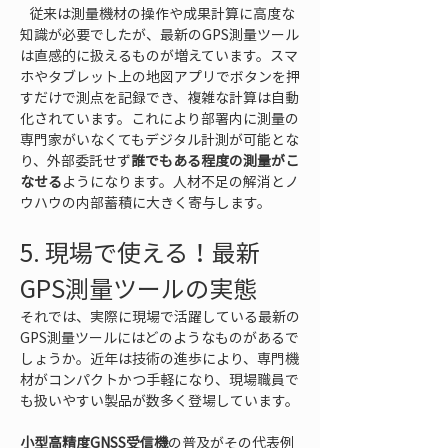
   従来は測量機材の操作や成果計算に高度な
知識が必要でしたが、最新のGPS測量ツール
は直感的に扱えるものが増えています。スマ
ホやタブレット上の地図アプリでボタンを押
すだけで測点を記録でき、複雑な計算は自動
化されています。これにより部署内に測量の
専門家がいなくてもデジタル計測が可能とな
り、外部委託せず
誰でもある程度の測量がこ
なせる
ようになります。人材不足の解消とノ
ウハウの内部蓄積に大きく寄与します。
5. 現場で使える！最新
GPS測量ツールの実態
それでは、実際に現場で活躍している最新の
GPS測量ツールにはどのようなものがあるで
しょうか。近年は技術の進歩により、専門機
材がコンパクトかつ手軽になり、現場職員で
も扱いやすい製品が数多く登場しています。
小型高精度GNSS受信機
の普及がその代表例