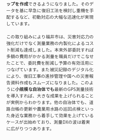
ップを作成
できるようになりました。そのデ
ータを基に早急に復旧工法を検討し重機を手
配するなど、初動対応の大幅な迅速化が実現
しています。
この取り組みにより福井市は、災害対応力の
強化だけでなく測量業務の内製化によるコス
ト削減も達成しました。本来外部委託すれば
多額の費用がかかる測量を職員だけでこなせ
たことで、委託費を削減し予算の有効活用に
つなげています。また被災記録のデジタル化
により、復旧工事の進捗管理や国への災害報
告資料作成もスムーズになりました。このよ
うに
小規模な自治体でも
最新のGPS測量技術
を導入すれば、大きな成果を上げられること
が実例からわかります。他の自治体でも、道
路台帳の更新や農業用水路の巡回点検といっ
た身近な業務から着手して効果を上げている
ケースが出始めており、測量DXの波は着実
に広がりつつあります。