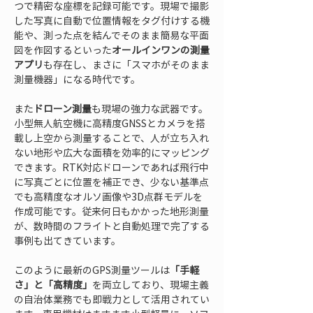
つで精密な座標を記録可能です。現場で撮影
した写真に自動で位置情報をタグ付けする機
能や、測った点を結んでそのまま簡易な平面
図を作図するといった
オールインワンの測量
アプリ
も存在し、まさに「スマホがそのまま
測量機器」になる時代です。
また
ドローン測量
も現場の強力な武器です。
小型無人航空機に高精度GNSSとカメラを搭
載し上空から測量することで、人が立ち入れ
ない地形や広大な面積を効率的にマッピング
できます。RTK対応ドローンであれば飛行中
に写真ごとに位置を補正でき、少ない基準点
でも高精度なオルソ画像や3D点群モデルを
作成可能です。従来何日もかかった地形測量
が、数時間のフライトと自動処理で完了する
事例も出てきています。
このように最新のGPS測量ツールは
「手軽
さ」と「高精度」
を両立しており、現場主義
の自治体業務でも即戦力として活用されてい