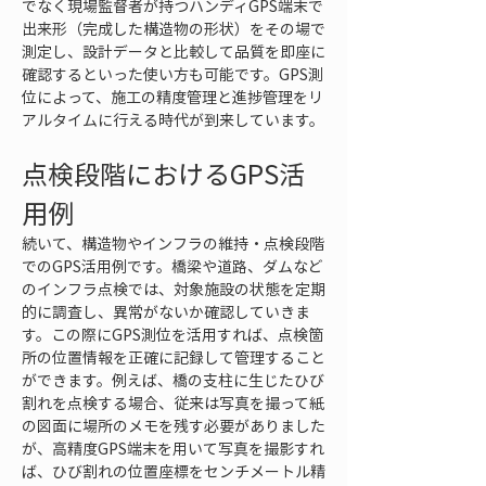
でなく現場監督者が持つハンディGPS端末で
出来形（完成した構造物の形状）をその場で
測定し、設計データと比較して品質を即座に
確認するといった使い方も可能です。GPS測
位によって、施工の精度管理と進捗管理をリ
アルタイムに行える時代が到来しています。
点検段階におけるGPS活
用例
続いて、構造物やインフラの維持・点検段階
でのGPS活用例です。橋梁や道路、ダムなど
のインフラ点検では、対象施設の状態を定期
的に調査し、異常がないか確認していきま
す。この際にGPS測位を活用すれば、点検箇
所の位置情報を正確に記録して管理すること
ができます。例えば、橋の支柱に生じたひび
割れを点検する場合、従来は写真を撮って紙
の図面に場所のメモを残す必要がありました
が、高精度GPS端末を用いて写真を撮影すれ
ば、ひび割れの位置座標をセンチメートル精