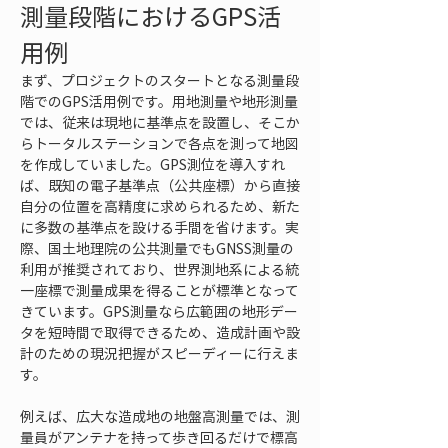
測量段階におけるGPS活
用例
まず、プロジェクトのスタートとなる測量段
階でのGPS活用例です。用地測量や地形測量
では、従来は現地に基準点を設置し、そこか
らトータルステーションで各点を測って地図
を作成していました。GPS測位を導入すれ
ば、既知の電子基準点（公共座標）から直接
自分の位置を高精度に求められるため、新た
に多数の基準点を設ける手間を省けます。実
際、国土地理院の公共測量でもGNSS測量の
利用が推奨されており、世界測地系による統
一座標で測量成果を得ることが標準となって
きています。GPS測量なら広範囲の地形デー
タを短時間で取得できるため、造成計画や設
計のための現況把握がスピーディーに行えま
す。
例えば、広大な造成地の地盤高測量では、測
量員がアンテナを持って歩き回るだけで標高