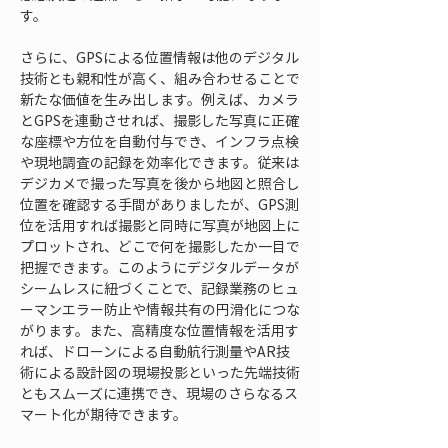
す。
さらに、GPSによる位置情報は他のデジタル
技術とも親和性が高く、組み合わせることで
新たな価値を生み出します。例えば、カメラ
とGPSを連動させれば、撮影した写真に正確
な座標や方位を自動付与でき、インフラ点検
や現地調査の記録を効率化できます。従来は
デジカメで撮った写真を後から地図と照合し
位置を確認する手間がありましたが、GPS測
位を活用すれば撮影と同時に写真が地図上に
プロットされ、どこで何を撮影したか一目で
把握できます。このようにデジタルデータが
シームレスに紐づくことで、記録業務のヒュ
ーマンエラー防止や情報共有の円滑化につな
がります。また、高精度な位置情報を活用す
れば、ドローンによる自動航行測量やAR技
術による設計図の現場投影といった先端技術
ともスムーズに連携でき、現場のさらなるス
マート化が期待できます。