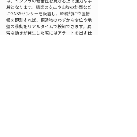
は、インフラの健全性を見守る上で強力な手
段となります。橋梁の支点や山腹の斜面など
にGNSSセンサーを設置し、継続的に位置情
報を観測すれば、構造物のわずかな変位や地
盤の移動をリアルタイムで検知できます。異
常な動きが発生した際にはアラートを出す仕
組みを整えることで、重大な損傷や災害の兆
候を早期に察知し、未然に対策を講じること
も可能です。このようにGPS測位は、単なる
施工時の測量にとどまらず、インフラ運用期
間中の維持管理でも重要な役割を果たしてい
ます。高精度な位置データにもとづく維持管
理は、限られた予算や人員で効率よくインフ
ラを長寿命化させるための鍵となるでしょ
う。
まとめ
GPS測位技術の導入によって、測量・施工・
点検・維持管理のあらゆる段階で現場作業が
大きく変わりつつあります。従来技術では実
現できなかったセンチメートル精度での測