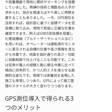
や測量機器で現地に標杭やマーキングを設置
していました。熟練の技術と複数名の人手が
求められ、測点を間違えばやり直しに時間を
要することもありました。一方、GPS測位を
活用すれば、設計図に基づく座標データを受
信機に取り込み、現地で即座に正確な位置を
確認できます。例えばGNSS受信機を搭載し
た建設機械（ブルドーザーやショベルなど）
を用いれば、オペレーターは運転席のモニタ
ーに表示される自機の位置や高さ情報を見な
がら作業でき、地面を設計通りの高さ・勾配
に自動制御で仕上げることも可能です。これ
は従来の職人の経験と勘に頼る作業に比べて
格段に効率的で、かつ人的ミスを減らせる画
期的な変化です。現場では測量杭を省略した
施工も実現しつつあり、GPSによって施工管
理のスタイルが大きく変わりつつあります。
GPS測位導入で得られる3
つのメリット