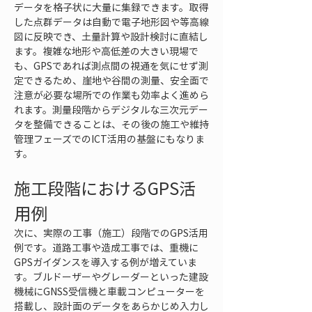
データを格子状に大量に集録できます。取得
した点群データは自動で電子地形図や等高線
図に反映でき、土量計算や設計検討に直結し
ます。複雑な地形や高低差の大きい現場で
も、GPSであれば測点間の視通を気にせず測
定できるため、崖地や谷間の測量、安全面で
注意が必要な場所での作業も効率よく進めら
れます。測量段階からデジタルな三次元デー
タを整備できることは、その後の施工や維持
管理フェーズでのICT活用の基盤にもなりま
す。
施工段階におけるGPS活
用例
次に、実際の工事（施工）段階でのGPS活用
例です。道路工事や造成工事では、重機に
GPSガイダンスを導入する例が増えていま
す。ブルドーザーやグレーダーといった建設
機械にGNSS受信機と車載コンピューターを
搭載し、設計面のデータをあらかじめ入力し