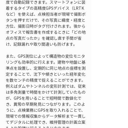
度で自動記録できます。スマートフォンに装
着するタイプの高精度GPSデバイス（LRTK
など）を使えば、点検担当者が現場で撮影ボ
タンを押すだけで、その写真に緯度・経度と
方位、撮影日時がタグ付けされます。後から
オフィスで報告書を作成するときに「どの地
点の写真だったか」を確認し直す手間が省
け、記録漏れや取り間違いも防げます。
また、GPS測位によって構造物の変位モニタ
リングも効率的に行えます。建物や地盤に基
準点を設置し、定期的に同じ地点の座標を測
定することで、沈下や傾きといった経年変化
を数センチの精度で捉えることができます。
例えばダムやトンネルの変形計測では、従来
は多角測量で時間をかけて計測していたもの
が、GPSを用いることで短時間で数値化で
き、異常の早期発見につながります。このよ
うに、点検業務にGPSを取り入れることで、
現場での情報収集からデータ解析まで一貫し
てデジタルに処理でき、維持管理の計画立案