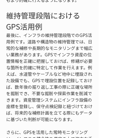
もより的確に行えるようになります。
維持管理段階における
GPS活用例
最後に、インフラの維持管理段階でのGPS活
用例です。道路や構造物の維持管理では、日
常的な補修や長期的なモニタリングまで幅広
い業務があります。GPSでインフラ資産の位
置情報を正確に把握しておけば、修繕が必要
な箇所を的確に特定して作業を行えます。例
えば、水道管やケーブルなど地中に埋設され
た設備でも、GPSで埋設位置を記録しておけ
ば、数年後の掘り返し工事の際に正確な場所
を掘削でき、不要な掘削や探索作業を削減で
きます。資産管理システムにインフラ設備の
座標を登録し、保守点検記録と紐づけておけ
ば、将来的な補修計画を立てる際にもデータ
に基づいた判断が可能になります。
さらに、GPSを活用した常時モニタリング