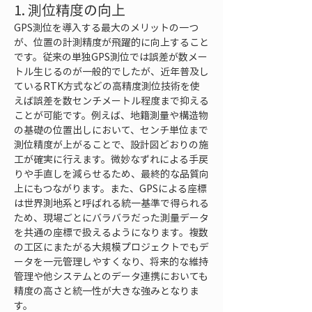
1. 測位精度の向上
GPS測位を導入する最大のメリットの一つ
が、位置の計測精度が飛躍的に向上すること
です。従来の単独GPS測位では誤差が数メー
トル生じるのが一般的でしたが、近年普及し
ているRTK方式などの高精度測位技術を使
えば誤差を数センチメートル程度まで抑える
ことが可能です。例えば、地籍測量や構造物
の基礎の位置出しにおいて、センチ単位まで
測位精度が上がることで、設計図どおりの施
工が確実に行えます。微妙なずれによる手戻
りや手直しを減らせるため、最終的な品質向
上にもつながります。また、GPSによる座標
は世界測地系と呼ばれる統一基準で得られる
ため、現場ごとにバラバラだった測量データ
を共通の座標で扱えるようになります。複数
の工区にまたがる大規模プロジェクトでもデ
ータを一元管理しやすくなり、将来的な維持
管理や他システムとのデータ連携においても
精度の高さと統一性が大きな強みとなりま
す。