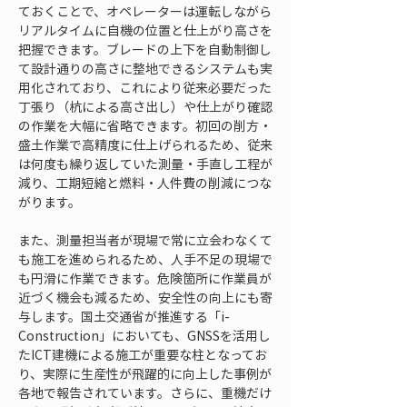
ておくことで、オペレーターは運転しながら
リアルタイムに自機の位置と仕上がり高さを
把握できます。ブレードの上下を自動制御し
て設計通りの高さに整地できるシステムも実
用化されており、これにより従来必要だった
丁張り（杭による高さ出し）や仕上がり確認
の作業を大幅に省略できます。初回の削方・
盛土作業で高精度に仕上げられるため、従来
は何度も繰り返していた測量・手直し工程が
減り、工期短縮と燃料・人件費の削減につな
がります。
また、測量担当者が現場で常に立会わなくて
も施工を進められるため、人手不足の現場で
も円滑に作業できます。危険箇所に作業員が
近づく機会も減るため、安全性の向上にも寄
与します。国土交通省が推進する「i-
Construction」においても、GNSSを活用し
たICT建機による施工が重要な柱となってお
り、実際に生産性が飛躍的に向上した事例が
各地で報告されています。さらに、重機だけ