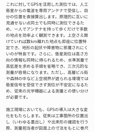
これに対してGPSを活用した測位では、人工
衛星からの電波を専用アンテナで受信し、自
分の位置を直接算出します。原理的に互いに
見通せない点同士でも同時に測位できるた
め、一人でアンテナを持って歩くだけで多数
の地点を効率よく観測できます。上空さえ開
けていれば数km離れた地点も即座に位置特
定でき、地形の起伏や障害物に邪魔されにく
いのが特長です。さらに、衛星測位は高さ方
向の情報も同時に得られるため、水準測量で
高低差を求める手順を省略でき、三次元的な
測量が容易になります。ただし、高層ビル街
や森林の中など上空視界が遮られる環境では
衛星信号を受信できず測位が不安定になるた
め、従来の光学機器による測量との使い分け
が必要です。
施工現場においても、GPSの導入は大きな変
化をもたらします。従来は工事箇所の位置出
し（いわゆる墨出し）や出来形の確認を行う
際、測量担当者が図面上の寸法をもとに巻尺