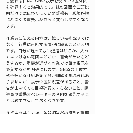
ら変わる日は、GNSS表示を使って位置関係
を確認すると効果的です。紙の図面や口頭説
明だけでは伝わりにくい距離感も、現場座標
に基づく位置表示があると共有しやすくなり
ます。
作業員に伝える内容は、難しい技術説明では
なく、行動に直結する情報に絞ることが大切
です。自分が通ってよい通路はどこか、入っ
てはいけない範囲はどこか、警告が出たらど
うするか、重機が近づく作業では誰の指示を
優先するかを明確にします。GNSSの測位方
式や細かな仕組みを全員が理解する必要はあ
りませんが、表示位置に誤差があること、警
告が出なくても目視確認を怠らないこと、誘
導員や重機オペレーターの合図を優先するこ
とは必ず共有しておくべきです。
作業中の共有では、監視担当者の役割が重要
になります。監視担当者は、重機と作業員の
位置関係、危険区域への接近、端末の通信状
態、測位状態を確認し、必要に応じて職長や