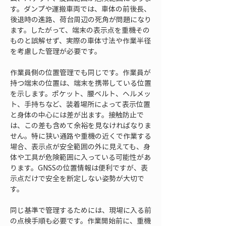
す。ダンプや運搬車両では、車体の前後長、
後退時の進路、荷台周辺の死角が問題になり
ます。したがって、端末の表示点を重機その
ものと誤解せず、実際の車体寸法や作業半径
を考慮した管理が必要です。
作業員側の位置管理でも同じです。作業員が
持つ端末の位置は、端末を携帯している位置
を示します。ポケット、腰ベルト、ヘルメッ
ト、手持ちなど、装着場所によって表示位置
と身体の中心には差が出ます。接触防止で
は、この差も含めて余裕を見なければなりま
せん。特に狭い通路や重機の近くで作業する
場合、表示点が安全範囲の外に見えても、身
体や工具が危険範囲に入っている可能性があ
ります。GNSSの位置情報は便利ですが、表
示点だけで安全を断定しない姿勢が大切で
す。
同じ基準で管理するためには、現場に入る前
の点検手順も必要です。作業開始前に、重機