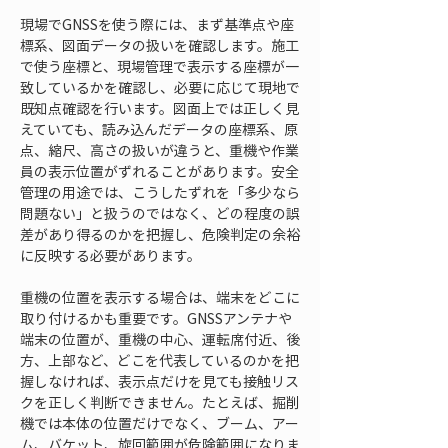
現場でGNSSを使う際には、まず基準点や座
標系、図面データの扱いを確認します。施工
で使う座標と、現場管理で表示する座標が一
致しているかを確認し、必要に応じて現地で
既知点確認を行います。図面上では正しく見
えていても、読み込んだデータの座標系、原
点、縮尺、高さの扱いが違うと、重機や作業
員の表示位置がずれることがあります。安全
管理の用途では、こうしたずれを「多少なら
問題ない」と扱うのではなく、どの程度の誤
差があり得るのかを把握し、危険判定の余裕
に反映する必要があります。
重機の位置を表示する場合は、端末をどこに
取り付けるかも重要です。GNSSアンテナや
端末の位置が、重機の中心、運転席付近、後
方、上部など、どこを代表しているのかを把
握しなければ、表示点だけを見ても接触リス
クを正しく判断できません。たとえば、掘削
機では本体の位置だけでなく、ブーム、アー
ム、バケット、旋回範囲が危険範囲になりま