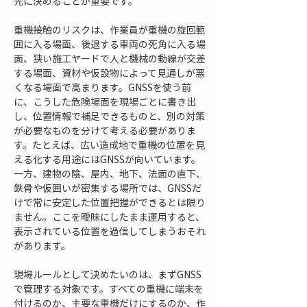
先に決めることが重要です。
重機接触のリスクは、作業員が重機の旋回範
囲に入る場面、後退する車両の死角に入る場
面、狭い施工ヤードで人と機械の動線が交差
する場面、資材や仮設物によって見通しが悪
くなる場面で高まります。GNSSを使う前
に、こうした危険場面を現場ごとに書き出
し、位置情報で補足できるものと、別の対策
が必要なものを分けて考える必要がありま
す。たとえば、広い造成地で重機の位置を見
える化する用途にはGNSSが向いています。
一方、建物の陰、屋内、地下、法面の直下、
鉄骨や仮囲いが密集する場所では、GNSSだ
けで常に安定した位置把握ができるとは限り
ません。ここを曖昧にしたまま運用すると、
表示されている位置を過信してしまうおそれ
があります。
現場ルールとして決めたいのは、まずGNSS
で管理する対象です。すべての重機に端末を
付けるのか、主要な重機だけにするのか、作