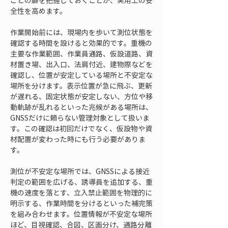
ごとの癖を把握しておくことが、実用上の安
全性を高めます。
作業開始前には、現場内を歩いて測位状態を
確認する時間を設けると効果的です。重機の
主要な作業範囲、作業員通路、仮設道路、資
材置き場、出入口、法肩付近、建物際などを
確認し、位置が安定している場所と不安定な
場所を分けます。表示位置が急に飛ぶ、更新
が遅れる、固定状態が安定しない、方位や移
動軌跡が乱れるといった兆候がある場所は、
GNSSだけに頼らない管理対象として扱いま
す。この確認は初回だけでなく、仮設物や資
材配置が変わった時にも行う必要がありま
す。
測位が不安定な場所では、GNSSによる接近
判定の範囲を広げる、誘導員を追加する、重
機の速度を落とす、立入禁止範囲を物理的に
明示する、作業時間を分けるといった補完策
を組み合わせます。位置情報が不安定な場所
ほど、目視確認、合図、区画分け、通路分離