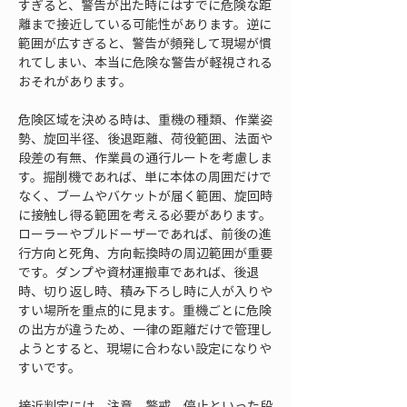
すぎると、警告が出た時にはすでに危険な距
離まで接近している可能性があります。逆に
範囲が広すぎると、警告が頻発して現場が慣
れてしまい、本当に危険な警告が軽視される
おそれがあります。
危険区域を決める時は、重機の種類、作業姿
勢、旋回半径、後退距離、荷役範囲、法面や
段差の有無、作業員の通行ルートを考慮しま
す。掘削機であれば、単に本体の周囲だけで
なく、ブームやバケットが届く範囲、旋回時
に接触し得る範囲を考える必要があります。
ローラーやブルドーザーであれば、前後の進
行方向と死角、方向転換時の周辺範囲が重要
です。ダンプや資材運搬車であれば、後退
時、切り返し時、積み下ろし時に人が入りや
すい場所を重点的に見ます。重機ごとに危険
の出方が違うため、一律の距離だけで管理し
ようとすると、現場に合わない設定になりや
すいです。
接近判定には、注意、警戒、停止といった段