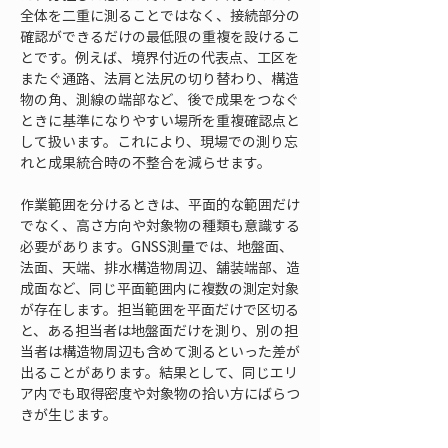
全体を二重に測ることではなく、接続部分の
確認ができるだけの最低限の重複を設けるこ
とです。例えば、境界付近の代表点、工区を
またぐ通路、法肩と法尻の切り替わり、構造
物の角、測線の端部など、後で成果をつなぐ
ときに基準になりやすい場所を重複確認点と
して扱います。これにより、現場での測り忘
れと成果統合時の不整合を減らせます。
作業範囲を分けるときは、平面的な範囲だけ
でなく、高さ方向や対象物の種類も意識する
必要があります。GNSS測量では、地盤面、
法面、天端、排水構造物周辺、舗装端部、造
成面など、同じ平面範囲内に複数の測定対象
が存在します。担当範囲を平面だけで区切る
と、ある担当者は地盤面だけを測り、別の担
当者は構造物周辺も含めて測るといった差が
出ることがあります。結果として、同じエリ
ア内でも取得密度や対象物の拾い方にばらつ
きが生じます。