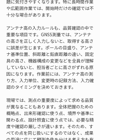
題に気付きやすくなります。特に長時間作業
や広範囲作業では、開始時だけの確認では不
十分な場合があります。
アンテナ高の入力ルールも、品質確認の中で
重要な項目です。GNSS測量では、アンテナ
の高さを正しく入力しないと、取得する高さ
に誤差が生じます。ポールの目盛り、アンテ
ナ基準位置、斜距離と鉛直距離の違い、固定
具の高さ、機器構成の変更などを全員が理解
していないと、担当者ごとに高さがずれる原
因になります。作業前には、アンテナ高の測
り方、入力単位、変更時の記録方法、入力確
認のタイミングを決めておきます。
現場では、測点の重要度によって求める品質
が異なることもあります。全体把握のための
概略点、出来形確認に使う点、境界や基準に
関わる点、設計照査に使う点では、必要な精
度や確認の厳しさが違います。そのため、す
べての点を同じ扱いにするのではなく、成果
の用途に応じて観測条件を分ける考え方も有