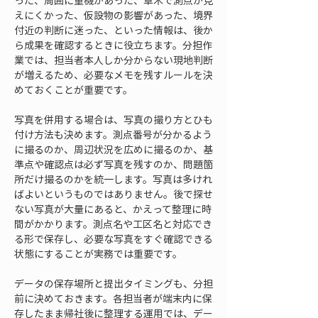
った、周囲に重機があった、草木で測点が見
えにくかった、仮設物の影響があった、境界
付近の判断に迷った、といった情報は、後か
ら成果を確認するときに役立ちます。分担作
業では、担当者本人しか分からない現地判断
が増えるため、必要なメモを残すルールを決
めておくことが重要です。
写真を併用する場合は、写真の撮り方とひも
付け方法も決めます。測点番号が分かるよう
に撮るのか、周辺状況を広めに撮るのか、基
準点や確認点は必ず写真を残すのか、問題箇
所だけ撮るのかを統一します。写真は多けれ
ばよいというものではありません。後で探せ
ない写真が大量にあると、かえって整理に時
間がかかります。測点名や工区名と対応でき
る形で保存し、必要な写真をすぐ確認できる
状態にすることが実務では重要です。
データの保存場所と提出タイミングも、分担
前に決めておきます。各担当者が端末内に保
存したまま帰社後に整理する運用では、デー