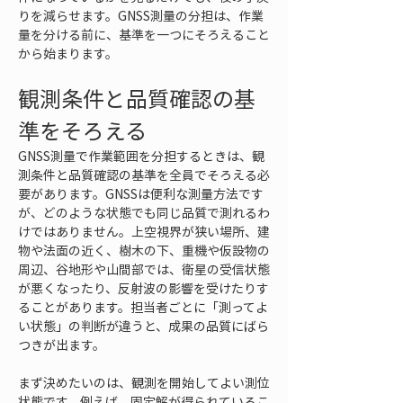
りを減らせます。GNSS測量の分担は、作業
量を分ける前に、基準を一つにそろえること
から始まります。
観測条件と品質確認の基
準をそろえる
GNSS測量で作業範囲を分担するときは、観
測条件と品質確認の基準を全員でそろえる必
要があります。GNSSは便利な測量方法です
が、どのような状態でも同じ品質で測れるわ
けではありません。上空視界が狭い場所、建
物や法面の近く、樹木の下、重機や仮設物の
周辺、谷地形や山間部では、衛星の受信状態
が悪くなったり、反射波の影響を受けたりす
ることがあります。担当者ごとに「測ってよ
い状態」の判断が違うと、成果の品質にばら
つきが出ます。
まず決めたいのは、観測を開始してよい測位
状態です。例えば、固定解が得られているこ