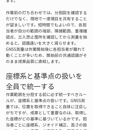
ます。
作業前の打ち合わせでは、分担図を確認する
だけでなく、現地で一度境目を共有すること
が望ましいです。短時間でもよいので、各担
当者が自分の範囲の端部、隣接範囲、重複確
認点、立入禁止箇所を確認してから測量を始
めると、認識違いを大きく減らせます。
GNSS測量は作業開始後に各担当者が離れて
動くことが多いため、開始前の共通認識がそ
のまま成果品質に直結します。
座標系と基準点の扱いを
全員で統一する
作業範囲を分担する前に必ず統一すべきルー
ルが、座標系と基準点の扱いです。GNSS測
量では、位置を取得できること自体に注目し
がちですが、成果として重要なのは、取得し
た座標がどの基準に基づいているかです。担
当者ごとに座標系、ジオイド補正、高さの扱