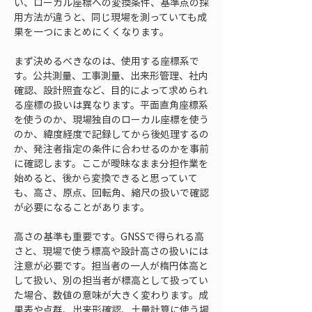
い、ローカル座標への変換条件、基準点の採
用方法が違うと、同じ現場を測っていても成
果を一つにまとめにくくなります。
まず決めるべきなのは、使用する座標系で
す。公共測量、工事測量、出来形管理、社内
確認、設計照査など、目的によって求められ
る座標の扱いは異なります。平面直角座標系
を使うのか、現場独自のローカル座標を使う
のか、緯度経度で記録してから後処理するの
か、発注者指定の条件に合わせるのかを事前
に確認します。ここが曖昧なまま分担作業を
始めると、後から変換できると思っていて
も、高さ、原点、回転角、縮尺の扱いで確認
が必要になることがあります。
高さの基準も重要です。GNSSで得られる高
さと、現場で使う標高や設計高さの扱いには
注意が必要です。担当者の一人が楕円体高と
して扱い、別の担当者が標高として扱ってい
た場合、数値の意味が大きく変わります。成
果表や点群、出来形確認、土量計算に使う場