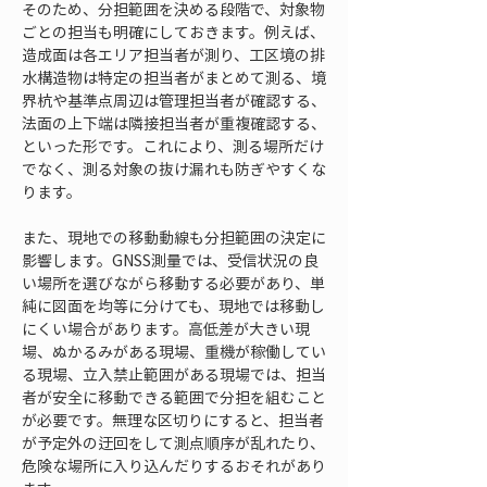
そのため、分担範囲を決める段階で、対象物
ごとの担当も明確にしておきます。例えば、
造成面は各エリア担当者が測り、工区境の排
水構造物は特定の担当者がまとめて測る、境
界杭や基準点周辺は管理担当者が確認する、
法面の上下端は隣接担当者が重複確認する、
といった形です。これにより、測る場所だけ
でなく、測る対象の抜け漏れも防ぎやすくな
ります。
また、現地での移動動線も分担範囲の決定に
影響します。GNSS測量では、受信状況の良
い場所を選びながら移動する必要があり、単
純に図面を均等に分けても、現地では移動し
にくい場合があります。高低差が大きい現
場、ぬかるみがある現場、重機が稼働してい
る現場、立入禁止範囲がある現場では、担当
者が安全に移動できる範囲で分担を組むこと
が必要です。無理な区切りにすると、担当者
が予定外の迂回をして測点順序が乱れたり、
危険な場所に入り込んだりするおそれがあり