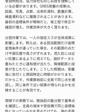
者説明担当、協力会社も同じ前提を理解して
いる必要があります。GNSS測量の成果は、
図面、写真、点群、出来形資料、数量計算、
検査資料などに展開されることがあります。
最初の座標条件が曖昧だと、後工程で修正や
確認が増え、作業効率が大きく落ちます。
分担作業では、一人の設定ミスが全体成果に
影響します。例えば、ある担当範囲だけ座標
変換条件が違っていた場合、その範囲の点だ
け平面位置や高さがずれます。見た目には近
い位置にあるように見えても、設計データと
重ねたときに違和感が出たり、隣接範囲と段
差が生じたりします。こうした問題は、測量
後に気付くと原因特定に時間がかかります。
だからこそ、作業開始前に全員で同じ点を確
認し、同じ条件で近い結果が得られるかを点
検することが有効です。
現場での実務では、開始前の数分間で基準点
を確認し、全員の端末や受信機で同じ座標条
件になっているかを見るだけでも、後の手戻