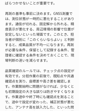
ばらつかせないことが重要です。
再測の基準も事前に決めます。GNSS測量で
は、測位状態が一時的に悪化することがあり
ます。通信が切れる、固定解から外れる、精
度表示が悪化する、周辺環境の影響で位置が
安定しないといった場面です。このとき、担
当者が個別に「このくらいならよい」と判断
すると、成果品質が不均一になります。再測
が必要な条件、保留として記録する条件、管
理者に確認する条件を決めておくことで、現
場判断の迷いを減らせます。
品質確認のルールでは、チェック点の設定が
有効です。分担作業の前後で、既知点や共通
確認点を測り、座標差や高さ差を確認しま
す。作業開始時に問題がなければ、少なくと
も初期設定の大きな誤りは防ぎやすくなりま
す。作業途中や終了時にも確認点を測ること
で、途中で設定が変わった、補正状態が悪化
した、アンテナ高を誤入力した、といった問