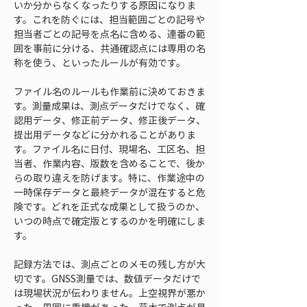
いか分からなくなったりする原因になりま
す。これを防ぐには、担当範囲ごとの記号や
担当者ごとの記号を点名に含める、連番の範
囲を事前に分ける、共通確認点には専用の名
称を使う、といったルールが有効です。
ファイル名のルールも作業前に決めておきま
す。測量成果は、測点データだけでなく、確
認用データ、修正前データ、修正後データ、
提出用データなどに分かれることがありま
す。ファイル名に日付、現場名、工区名、担
当者、作業内容、版数を含めることで、後か
らの取り違えを防げます。特に、作業途中の
一時保存データと最終データが混在すると危
険です。どれを正式な成果として扱うのか、
いつの時点で確定版とするのかを明確にしま
す。
記録方法では、測点ごとのメモの残し方が大
切です。GNSS測量では、数値データだけで
は現場状況が伝わりません。上空視界が悪か