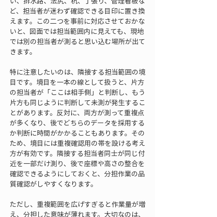
い、排水路、法尻、杭、丁張り、管理看板な
ど、担当者が迷わず確認できる目印に置き換
えます。この二つを事前に対応させておかな
いと、図面では担当範囲内に見えても、現地
では別の担当者が測ると思い込む場所が出て
きます。
特に注意したいのは、隣接する担当範囲の境
目です。境目を一本の線として扱うと、片方
の担当者が「ここは相手側」と判断し、もう
片方も同じように判断して未測が発生するこ
とがあります。反対に、両方が測って重複点
が多くなり、後でどちらのデータを採用する
か判断に時間がかかることもあります。その
ため、境目には重複確認用の帯を設ける考え
方が有効です。隣接する担当者同士が同じ付
近を一部だけ測り、後で座標や高さの整合を
確認できるようにしておくと、分担作業の品
質確認がしやすくなります。
ただし、重複範囲を広げすぎると作業量が増
え、分担した意味が薄れます。大切なのは、