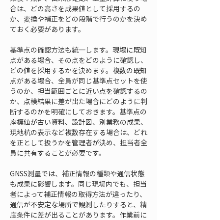
合は、どの高さを成果値として採用するの
か、変換や補正をどの段階で行うのかを決め
ておく必要があります。
基準点の確認方法も統一します。現場に既知
点がある場合、その点をどのように確認し、
どの値を採用するかを決めます。複数の既知
点がある場合、全員が同じ基準点セットを使
うのか、担当範囲ごとに近い点を確認するの
か、点検結果に差が出た場合にどのように判
断するのかを明確にしておきます。基準点の
座標値が古い資料、設計図、別業務の成果、
現地杭の表示など複数存在する場合は、どれ
を正として扱うかを管理者が決め、担当者全
員に共有することが必要です。
GNSS測量では、補正情報の種類や通信状態
も成果に影響します。同じ現場内でも、担当
者によって補正情報の取得方法が違ったり、
通信が不安定な場所で観測したりすると、精
度条件に差が出ることがあります。作業前に