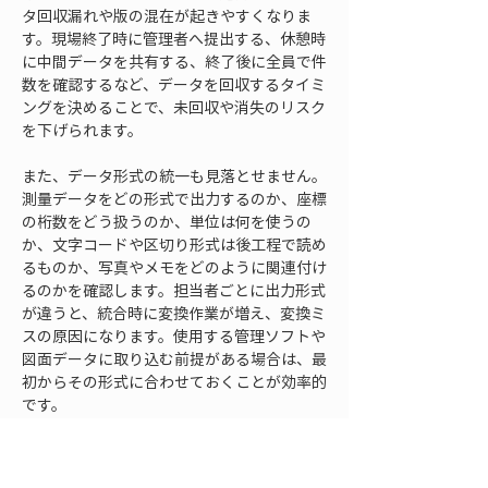
タ回収漏れや版の混在が起きやすくなりま
す。現場終了時に管理者へ提出する、休憩時
に中間データを共有する、終了後に全員で件
数を確認するなど、データを回収するタイミ
ングを決めることで、未回収や消失のリスク
を下げられます。
また、データ形式の統一も見落とせません。
測量データをどの形式で出力するのか、座標
の桁数をどう扱うのか、単位は何を使うの
か、文字コードや区切り形式は後工程で読め
るものか、写真やメモをどのように関連付け
るのかを確認します。担当者ごとに出力形式
が違うと、統合時に変換作業が増え、変換ミ
スの原因になります。使用する管理ソフトや
図面データに取り込む前提がある場合は、最
初からその形式に合わせておくことが効率的
です。
現場でありがちな問題として、修正データの
扱いがあります。測量後に点名を直す、不要