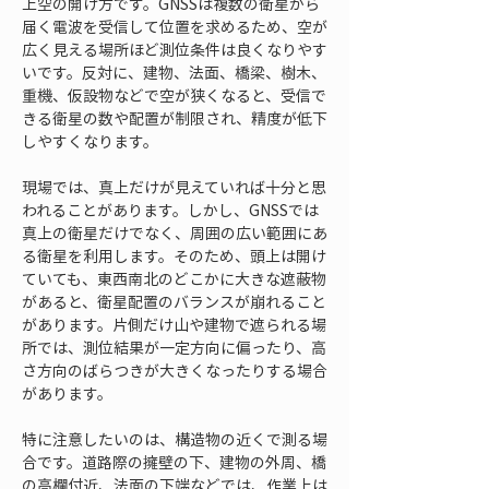
上空の開け方です。GNSSは複数の衛星から
届く電波を受信して位置を求めるため、空が
広く見える場所ほど測位条件は良くなりやす
いです。反対に、建物、法面、橋梁、樹木、
重機、仮設物などで空が狭くなると、受信で
きる衛星の数や配置が制限され、精度が低下
しやすくなります。
現場では、真上だけが見えていれば十分と思
われることがあります。しかし、GNSSでは
真上の衛星だけでなく、周囲の広い範囲にあ
る衛星を利用します。そのため、頭上は開け
ていても、東西南北のどこかに大きな遮蔽物
があると、衛星配置のバランスが崩れること
があります。片側だけ山や建物で遮られる場
所では、測位結果が一定方向に偏ったり、高
さ方向のばらつきが大きくなったりする場合
があります。
特に注意したいのは、構造物の近くで測る場
合です。道路際の擁壁の下、建物の外周、橋
の高欄付近、法面の下端などでは、作業上は