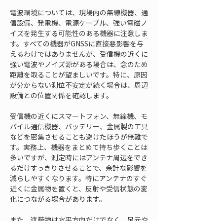
電波環境については、現場内の無線機器、通
信設備、発電機、電源ケーブル、強い電磁ノ
イズを発生する可能性のある機器に注意しま
す。すべての機器がGNSSに直接悪影響を与
えるわけではありませんが、受信機の近くに
強い電波やノイズ源がある場合は、念のため
距離を取ることが望ましいです。特に、原因
が分からない測位不安定が続く場合は、周辺
設備との位置関係を確認します。
受信機の近くにスマートフォン、無線機、モ
バイル通信機器、バッテリー、金属製の工具
などを密集させることも避けたほうが無難で
す。実務上、機器をまとめて持ち歩くことは
多いですが、測定時にはアンテナ周辺をでき
るだけすっきりさせることで、余計な影響を
減らしやすくなります。特にアンテナのすぐ
近くに金属物を置くと、反射や受信状態の変
化につながる場合があります。
また、遮蔽物は水平方向だけでなく、足元や