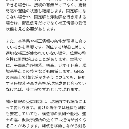
できる場合は、接続の有無だけでなく、更新
間隔や遅延の状態も確認します。固定解にな
らない場合や、固定解と浮動解を行き来する
場合は、衛星信号だけでなく補正情報の受信
状態を見る必要があります。
また、基準局や補正情報の条件が現場に合っ
ているかも重要です。測位する地域に対して
適切な補正が使われていない場合、位置の整
合性に問題が出ることがあります。実務で
は、平面直角座標系、標高、ジオイド高、現
場基準点との整合なども関係します。GNSS
の画面上で精度が良さそうに見えても、使用
する座標系や高さ基準が現場成果と合ってい
なければ、後工程でずれとして現れます。
補正情報の受信環境は、現場内でも場所によ
って変わります。開けた場所では通信も測位
も安定していても、構造物の裏側や低地、盛
土の陰、仮設事務所の近くでは通信が弱くな
ることがあります。測点を移動しながら測る