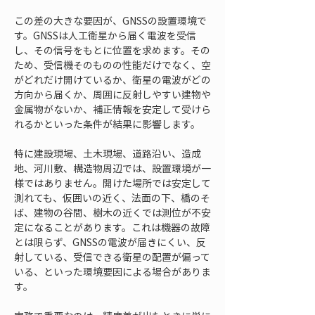
この差の大きな要因が、GNSSの設置環境で
す。GNSSは人工衛星から届く電波を受信
し、その信号をもとに位置を求めます。その
ため、受信機そのものの性能だけでなく、空
がどれだけ開けているか、衛星の電波がどの
方向から届くか、周囲に反射しやすい建物や
金属物がないか、補正情報を安定して受けら
れるかといった条件が結果に影響します。
特に建設現場、土木現場、道路沿い、造成
地、河川敷、構造物周辺では、設置環境が一
様ではありません。開けた場所では安定して
測れても、仮囲いの近く、法面の下、橋のそ
ば、建物の谷間、樹木の近くでは測位が不安
定になることがあります。これは機器の故障
とは限らず、GNSSの電波が届きにくい、反
射している、受信できる衛星の配置が偏って
いる、といった環境要因による場合がありま
す。