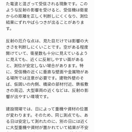
た電波と混ざって受信される現象です。この
ような反射の影響を受けると、受信機は衛星
からの距離を正しく判断しにくくなり、測位
結果にずれやばらつきが出ることがありま
す。
反射の厄介な点は、見た目だけでは影響の大
きさを判断しにくいことです。空がある程度
開けていて、衛星数も十分に見えているよう
に見えても、近くに反射しやすい面がある
と、測位が安定しない場合があります。特
に、受信機の近くに垂直な壁面や金属物があ
る場所では注意が必要です。建物外壁のそ
ば、仮囲いの内側、橋梁の部材付近、鉄板敷
きの周辺、大型車両の近くなどは、反射の影
響が出やすい環境です。
建設現場では、日によって重機や資材の位置
が変わります。そのため、同じ測点でも、あ
る日は安定して測れたのに、別の日には近く
に大型重機や資材が置かれていて結果が不安