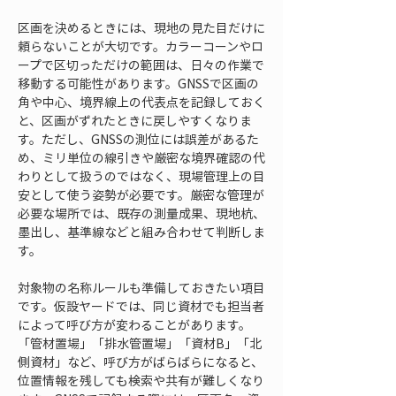
区画を決めるときには、現地の見た目だけに
頼らないことが大切です。カラーコーンやロ
ープで区切っただけの範囲は、日々の作業で
移動する可能性があります。GNSSで区画の
角や中心、境界線上の代表点を記録しておく
と、区画がずれたときに戻しやすくなりま
す。ただし、GNSSの測位には誤差があるた
め、ミリ単位の線引きや厳密な境界確認の代
わりとして扱うのではなく、現場管理上の目
安として使う姿勢が必要です。厳密な管理が
必要な場所では、既存の測量成果、現地杭、
墨出し、基準線などと組み合わせて判断しま
す。
対象物の名称ルールも準備しておきたい項目
です。仮設ヤードでは、同じ資材でも担当者
によって呼び方が変わることがあります。
「管材置場」「排水管置場」「資材B」「北
側資材」など、呼び方がばらばらになると、
位置情報を残しても検索や共有が難しくなり