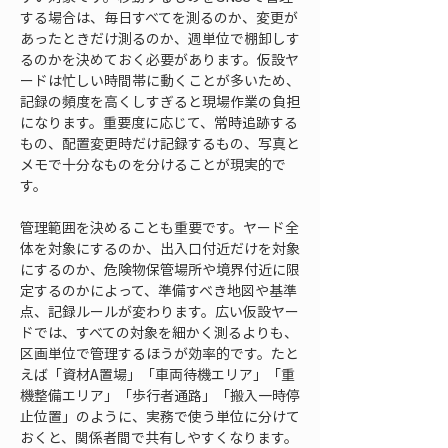
する場合は、毎日すべてを測るのか、変更が
あったときだけ測るのか、週単位で棚卸しす
るのかを決めておく必要があります。仮設ヤ
ードは忙しい時間帯に動くことが多いため、
記録の頻度を高くしすぎると現場作業の負担
になります。重要度に応じて、常時追跡する
もの、配置変更時だけ記録するもの、写真と
メモで十分なものを分けることが現実的で
す。
管理範囲を決めることも重要です。ヤード全
体を対象にするのか、出入口付近だけを対象
にするのか、危険物保管場所や境界付近に限
定するのかによって、準備すべき地図や基準
点、記録ルールが変わります。広い仮設ヤー
ドでは、すべての対象を細かく測るよりも、
区画単位で管理するほうが効率的です。たと
えば「資材A置場」「車両待機エリア」「重
機整備エリア」「歩行者通路」「搬入一時停
止位置」のように、実務で使う単位に分けて
おくと、関係者間で共有しやすくなります。