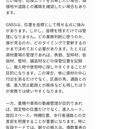
たい場合、危険エリアを共有したい場合、隣
接地や道路との離隔を確認したい場合もあり
ます。
GNSSは、位置を座標として残せる点に強み
があります。しかし、座標を残すだけでは管
理になりません。どの業務判断に使うのか、
誰が見るのか、どのタイミングで更新するの
かまで決めておく必要があります。たとえば
資材置場の管理であれば、鉄筋、型枠材、仮
設材、管材、舗装材などの保管位置を記録
し、搬入時や使用時に探しやすくすることが
目的になります。この場合、単に資材の中心
付近を測るだけでなく、区画の角、通路との
境、進入禁止範囲との関係なども残したほう
が実務では使いやすくなります。
一方、重機や車両の動線管理が目的であれ
ば、固定物の位置だけでなく、進入ルート、
旋回スペース、待機位置、歩行者通路との交
差部を把握することが重要になります。特に
仮設ヤードでは、朝夕の搬入出、複数業者の