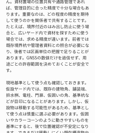
ん。資材置場の位置共有や通路管理であれ
ば、管理目的に合った精度で十分な場合もあ
ります。重要なのは、どの程度の精度を期待
して使うのかを関係者で共有することです。
たとえば、境界付近のはみ出し防止に使う場
合と、広いヤード内で資材を探すために使う
場合では、求める精度が違います。前者では
既存境界杭や管理者資料との照合が必要にな
り、後者では区画単位の把握で足りることが
あります。GNSSの数値だけを過信せず、用
途ごとの許容範囲を決めておくことが安全で
す。
現地基準として使う点も確認しておきます。
仮設ヤード内では、既存の建物角、舗装端、
排水桝、電柱、門扉、仮囲いの角、基準杭な
どが目印になることがあります。しかし、仮
設物は移動する可能性があるため、基準とし
て使う点は慎重に選ぶ必要があります。仮囲
いやカラーコーンのように動きやすいものを
基準にすると、後で位置確認が不安定になり
ます。できるだけ移動しにくい既存構造物や