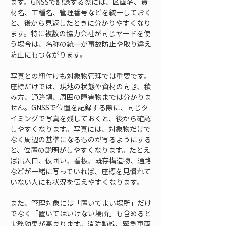
ます。GNSSで記録する際には、区画名、資
材名、工種名、管理番号などを統一しておく
と、後から見返したときに分かりやすくなり
ます。特に複数の協力会社が同じヤードを使
う場合は、名称の統一が事故防止や取り違え
防止にもつながります。
写真との紐付けも対象物管理では重要です。
座標だけでは、現地の状態や資材の向き、積
み方、通路幅、周囲の障害物までは分かりま
せん。GNSSで位置を記録する際に、同じタ
イミングで写真を残しておくと、後から確認
しやすくなります。写真には、対象物だけで
なく周辺の基準になるものが写るようにする
と、位置の説明がしやすくなります。たとえ
ば出入口、仮囲い、看板、既存構造物、通路
などが一緒に写っていれば、座標を見慣れて
いない人にも状況を伝えやすくなります。
また、管理対象には「置いてよい場所」だけ
でなく「置いてはいけない場所」も含めると
実務効果が高まります。消防動線、緊急車両