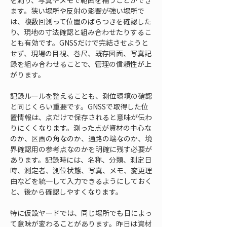
を測り、写真やメモで範囲を補うことができ
ます。狭い場所や反射の影響が強い場所で
は、複数回測って位置のばらつきを確認した
り、現地の寸法確認と組み合わせたりするこ
とも有効です。GNSSだけで完結させようと
せず、現場の目視、巻尺、既存図面、写真記
録を組み合わせることで、管理の信頼性が上
がります。
記録ルールを整えることも、測位環境の確認
と同じくらい重要です。GNSSで取得した位
置情報は、点だけで保存されると意味が伝わ
りにくくなります。測った点が資材の中心な
のか、区画の角なのか、通路の端なのか、境
界確認用の参考点なのかを明確に残す必要が
あります。記録時には、名称、分類、測定日
時、測定者、測位状態、写真、メモ、変更理
由などを統一して入力できるようにしておく
と、後から確認しやすくなります。
特に仮設ヤードでは、同じ場所でも日によっ
て意味が変わることがあります。昨日は資材