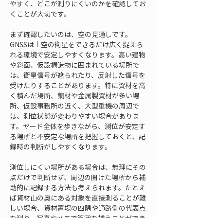
やすく、どこが測りにくいのかを確認してお
くことが大切です。
まず確認したいのは、空の見通しです。
GNSSは上空の衛星をできるだけ広く捉えら
れる環境で安定しやすくなります。高い建物
や斜面、仮設構造物に囲まれている場所で
は、衛星信号が遮られたり、反射した信号を
受けたりすることがあります。特に資材を高
く積んだ場所、鋼材や金属製資材が多い場
所、仮設事務所の近く、大型重機の周辺で
は、測位状態が変わりやすい場合がありま
す。ヤード全体を歩きながら、測位が安定す
る場所と不安定な場所を把握しておくと、記
録時の判断がしやすくなります。
測位しにくい場所がある場合は、無理にその
点だけで判断せず、周辺の開けた場所から補
助的に記録する方法も考えられます。たとえ
ば資材山の奥にある対象を直接測ることが難
しい場合、資材置場の四隅や通路側の代表点