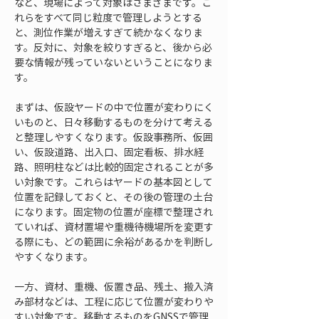
など、現場によって対象はさまざまです。こ
れらをすべて同じ粒度で管理しようとする
と、測位作業が増えすぎて続かなくなりま
す。反対に、対象を絞りすぎると、後から必
要な情報が残っていないということになりま
す。
まずは、仮設ヤードの中で位置が変わりにく
いものと、日々移動するものを分けて考える
と整理しやすくなります。仮設事務所、仮囲
い、仮設道路、出入口、固定看板、排水経
路、照明柱などは比較的固定されることが多
い対象です。これらはヤードの基本図として
位置を記録しておくと、その後の管理の土台
になります。固定物の位置が座標で整理され
ていれば、資材置場や重機待機場所を変更す
る際にも、どの範囲に余裕があるかを判断し
やすくなります。
一方、資材、重機、仮置き品、残土、搬入済
み部材などは、工程に応じて位置が変わりや
すい対象です。移動するものをGNSSで管理