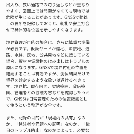
出入り、狭い通路での切り返しなどが重なり
やすく、図面上では問題がなくても現地では
危険が生じることがあります。GNSSで動線
上の要所を記録しておくと、朝礼や安全打合
せで具体的な位置を示しやすくなります。
境界管理が目的の場合は、さらに慎重な準備
が必要です。仮設ヤードが借地、隣接地、道
路、水路、民地、公共用地などに接している
場合、資材や仮設物のはみ出しはトラブルの
原因になります。GNSSで境界付近の位置を
確認することは有効ですが、測位結果だけで
境界を確定するような扱いは避けるべきで
す。境界杭、既存図面、契約範囲、貸借範
囲、管理者との協議内容などを確認したうえ
で、GNSSは日常管理のための位置確認とし
て使うという整理が安全です。
また、記録の目的が「現場内の共有」なの
か、「発注者や元請への説明」なのか、「後
日のトラブル防止」なのかによって、必要な