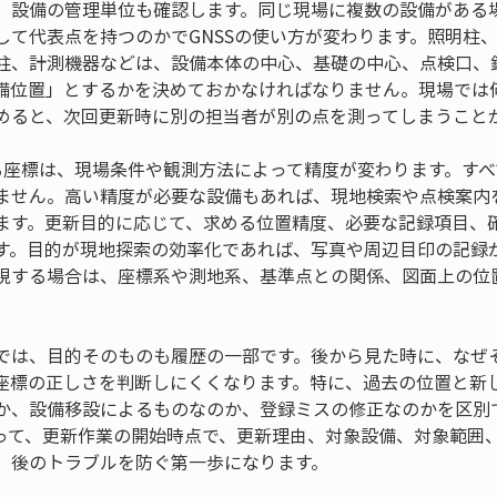
、設備の管理単位も確認します。同じ現場に複数の設備がある
して代表点を持つのかでGNSSの使い方が変わります。照明柱
柱、計測機器などは、設備本体の中心、基礎の中心、点検口、
備位置」とするかを決めておかなければなりません。現場では
めると、次回更新時に別の担当者が別の点を測ってしまうこと
れる座標は、現場条件や観測方法によって精度が変わります。す
ません。高い精度が必要な設備もあれば、現地検索や点検案内
ます。更新目的に応じて、求める位置精度、必要な記録項目、
す。目的が現地探索の効率化であれば、写真や周辺目印の記録
視する場合は、座標系や測地系、基準点との関係、図面上の位
では、目的そのものも履歴の一部です。後から見た時に、なぜ
座標の正しさを判断しにくくなります。特に、過去の位置と新
か、設備移設によるものなのか、登録ミスの修正なのかを区別
って、更新作業の開始時点で、更新理由、対象設備、対象範囲
、後のトラブルを防ぐ第一歩になります。