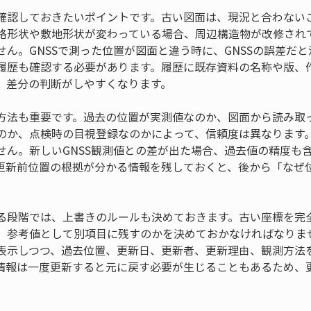
確認しておきたいポイントです。古い図面は、現況と合わない
路形状や敷地形状が変わっている場合、周辺構造物が改修され
せん。GNSSで測った位置が図面と違う時に、GNSSの誤差だ
履歴も確認する必要があります。履歴に既存資料の名称や版、
、差分の判断がしやすくなります。
方法も重要です。過去の位置が実測値なのか、図面から読み取
のか、点検時の目視登録なのかによって、信頼度は異なります
せん。新しいGNSS観測値との差が出た場合、過去値の精度も
更新前位置の根拠が分かる情報を残しておくと、後から「なぜ
る段階では、上書きのルールも決めておきます。古い座標を完
、参考値として別項目に残すのかを決めておかなければなりま
表示しつつ、過去位置、更新日、更新者、更新理由、観測方法
情報は一度更新すると元に戻す必要が生じることもあるため、
。