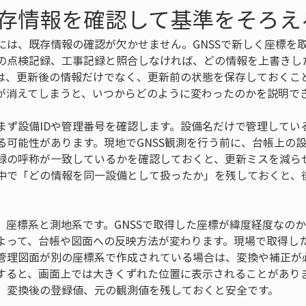
存情報を確認して基準をそろえ
には、既存情報の確認が欠かせません。GNSSで新しく座標を
の点検記録、工事記録と照合しなければ、どの情報を上書きし
は、更新後の情報だけでなく、更新前の状態を保存しておくこ
が消えてしまうと、いつからどのように変わったのかを説明で
まず設備IDや管理番号を確認します。設備名だけで管理してい
る可能性があります。現地でGNSS観測を行う前に、台帳上の設
録の呼称が一致しているかを確認しておくと、更新ミスを減ら
中で「どの情報を同一設備として扱ったか」を残しておくと、
、座標系と測地系です。GNSSで取得した座標が緯度経度なの
よって、台帳や図面への反映方法が変わります。現場で取得し
管理図面が別の座標系で作成されている場合は、変換や補正が
すると、画面上では大きくずれた位置に表示されることがあり
、変換後の登録値、元の観測値を残しておくと安全です。