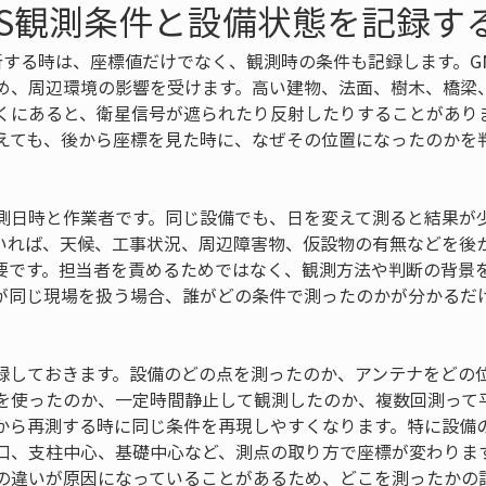
SS観測条件と設備状態を記録す
更新する時は、座標値だけでなく、観測時の条件も記録します。G
め、周辺環境の影響を受けます。高い建物、法面、樹木、橋梁
くにあると、衛星信号が遮られたり反射したりすることがあり
えても、後から座標を見た時に、なぜその位置になったのかを
測日時と作業者です。同じ設備でも、日を変えて測ると結果が
いれば、天候、工事状況、周辺障害物、仮設物の有無などを後
要です。担当者を責めるためではなく、観測方法や判断の背景
が同じ現場を扱う場合、誰がどの条件で測ったのかが分かるだ
録しておきます。設備のどの点を測ったのか、アンテナをどの
を使ったのか、一定時間静止して観測したのか、複数回測って
から再測する時に同じ条件を再現しやすくなります。特に設備
口、支柱中心、基礎中心など、測点の取り方で座標が変わりま
の違いが原因になっていることがあるため、どこを測ったかの