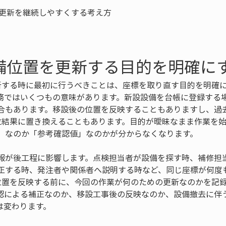
設備位置を更新する目的を明確に
更新する時に最初に行うべきことは、座標を取り直す目的を明確
務ではいくつもの意味があります。新設設備を台帳に登録する
合もあります。移設後の位置を反映することもありますし、過
測位結果に置き換えることもあります。目的が曖昧なまま作業を
」なのか「参考確認値」なのかが分からなくなります。
報が後工程に影響します。点検担当者が設備を探す時、補修担
正する時、発注者や関係者へ説明する時など、同じ座標が何度
た位置を反映する前に、今回の作業が何のための更新なのかを記
認による補正なのか、移設工事後の反映なのか、設備撤去に伴
は変わります。