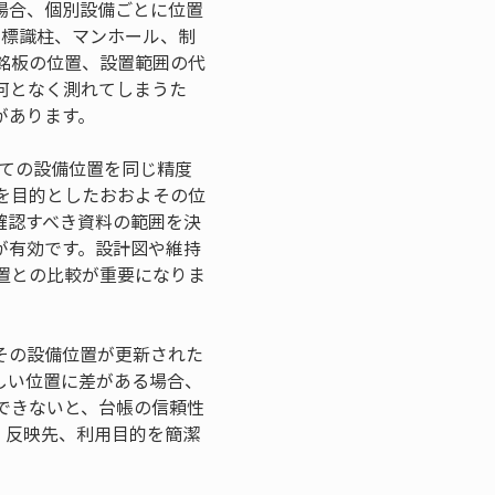
場合、個別設備ごとに位置
、標識柱、マンホール、制
銘板の位置、設置範囲の代
何となく測れてしまうた
があります。
べての設備位置を同じ精度
を目的としたおおよその位
確認すべき資料の範囲を決
が有効です。設計図や維持
置との比較が重要になりま
その設備位置が更新された
しい位置に差がある場合、
できないと、台帳の信頼性
、反映先、利用目的を簡潔