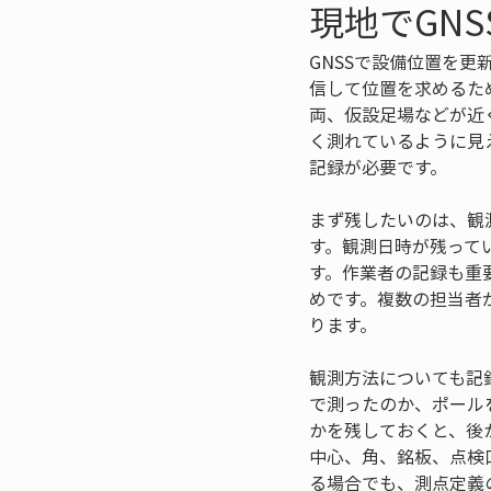
現地でGN
GNSSで設備位置を
信して位置を求めるた
両、仮設足場などが近
く測れているように見
記録が必要です。
まず残したいのは、観
す。観測日時が残って
す。作業者の記録も重
めです。複数の担当者
ります。
観測方法についても記
で測ったのか、ポール
かを残しておくと、後
中心、角、銘板、点検
る場合でも、測点定義