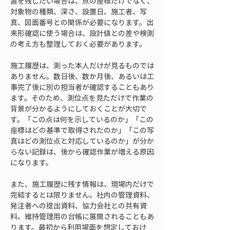
置を残したい場合は、点の座標だけでなく、
対象物の種類、深さ、設置日、施工者、写
真、図面番号との関係が必要になります。出
来形確認に使う場合は、設計値との差や検測
の考え方も整理しておく必要があります。
施工履歴は、測った本人だけが見るものでは
ありません。数日後、数か月後、あるいは工
事完了後に別の担当者が確認することもあり
ます。そのため、測位点を見ただけで作業の
背景が分かるようにしておくことが大切で
す。「この点は何を示しているのか」「この
座標はどの基準で取得されたのか」「この写
真はどの測位点と対応しているのか」が分か
らない記録は、後から確認作業が増える原因
になります。
また、施工履歴に残す情報は、現場内だけで
完結するとは限りません。社内の管理資料、
発注者への提出資料、協力会社との共有資
料、維持管理用の台帳に展開されることもあ
ります。最初から利用場面を想定しておけ