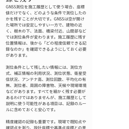
GNSS測位を施工履歴として使う場合、座標
値だけでなく、どのような条件で測位したの
かを残すことが大切です。GNSSは空が開け
た場所では安定しやすい一方で、建物の近
く、樹木の下、法面、橋梁付近、山間部など
では測位条件が変わります。施工履歴に残す
位置情報は、後から「どの程度信頼できる記
録なのか」を確認できるようにしておく必要
があります。
測位条件として残したい情報には、測位方
式、補正情報の利用状況、測位状態、衛星受
信状況、アンテナ高、測位回数、平均化の有
無、測位者、周囲の障害物、天候や現場環境
などがあります。すべてを細かく残す必要が
あるわけではありませんが、施工履歴として
説明に使う可能性がある項目は、記録のルー
ルに含めておくと安心です。
精度確認の記録も重要です。現場で既知点や
確認点を測り、設計座標や基準点座標との差