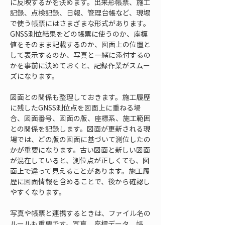
に反映するかを決めます。出来形帳票、施工
記録、点検記録、日報、管理台帳など、現場
で使う帳票にはさまざまな形式があります。
GNSS測位結果をどの帳票に使うのか、座標
値をそのまま記載するのか、図面上の位置と
して表示するのか、写真と一緒に添付するの
かを事前に決めておくと、記録作業がスムー
ズになります。
図面との関係も整理しておきます。施工履歴
に残したGNSS測位点を図面上に重ねる場
合、図面番号、図面の版、座標系、施工範囲
との関係を記録します。図面が更新される現
場では、どの版の図面に基づいて測位したの
かが重要になります。古い図面と新しい図面
が混在していると、測位点が正しくても、図
面上で違って見えることがあります。施工履
歴に図面情報を含めることで、後から確認し
やすくなります。
写真や帳票と連携するときは、ファイル名の
ルールも重要です。写真、座標データ、帳