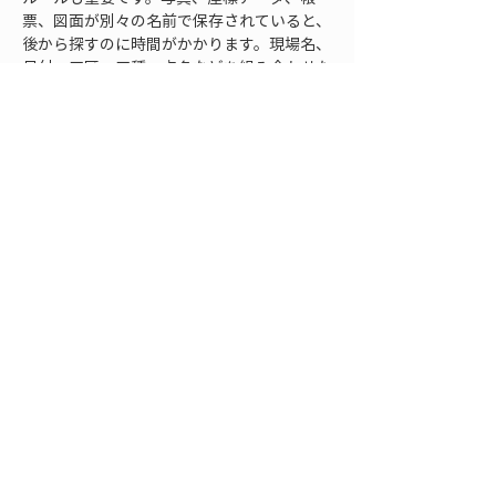
票、図面が別々の名前で保存されていると、
後から探すのに時間がかかります。現場名、
日付、工区、工種、点名などを組み合わせた
命名ルールを決めておけば、関連データを探
しやすくなります。ただし、ファイル名だけ
に頼るのではなく、データ内の属性としても
対応関係を残しておくと安心です。
施工履歴は、現場完了後にも使われます。維
持管理や補修、問い合わせ対応で、過去の施
工位置を確認することがあります。そのとき
に、GNSS測位点、写真、帳票が一体で残っ
ていれば、現場に行く前に状況を把握しやす
くなります。逆に、どれか一つだけが残って
いても、位置や状況を説明できないことがあ
ります。GNSS測位を施工履歴に残すなら、
最初から写真や帳票とのつながりを意識して
整理することが大切です。
まとめ