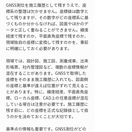
GNSS測位を施工履歴として残すうえで、座
標系の整理は欠かせません。座標値は数字と
して残りますが、その数字がどの座標系に基
づくものか分からなければ、図面やほかのデ
ータと正しく重ねることができません。緯度
経度で残すのか、平面直角座標で残すのか、
現場独自の座標に変換して残すのかを、事前
に明確にしておく必要があります。
現場では、設計図、施工図、測量成果、出来
形帳票、社内管理図など、複数の座標情報が
混在することがあります。GNSSで取得した
座標をそのまま施工履歴に入れても、図面側
の座標と基準が違えば位置がずれて見えるこ
とがあります。特に、緯度経度、平面直角座
標、ローカル座標、CAD上の任意座標が混在
している場合は注意が必要です。施工履歴に
残す前に、どの座標を正式な記録値として扱
うのかを決めておくことが大切です。
基準点の情報も重要です。GNSS測位がどの