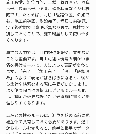
施工段階、測位目的、工種、管理区分、写真
番号、図面番号、備考、確認状況などが代表
的です。たとえば、同じ「管路位置」の点で
も、施工前確認、敷設完了、埋戻し前確認、
完了後確認では意味が異なります。属性で区
別しておくことで、施工履歴として使いやす
くなります。
属性の入力では、自由記述を増やしすぎない
ことも重要です。自由記述は現場の細かい事
情を書ける一方で、人によって表記が変わり
ます。「完了」「施工完了」「済」「確認済
み」のように表記がばらばらになると、後か
ら集計や検索をする際に手間がかかります。
よく使う項目は選択式に近い形でルール化
し、補足が必要な場合だけ備考欄に書くと整
理しやすくなります。
点名と属性のルールは、測位を始める前に現
場全体で共有しておく必要があります。途中
からルールを変えると、前半と後半でデータ