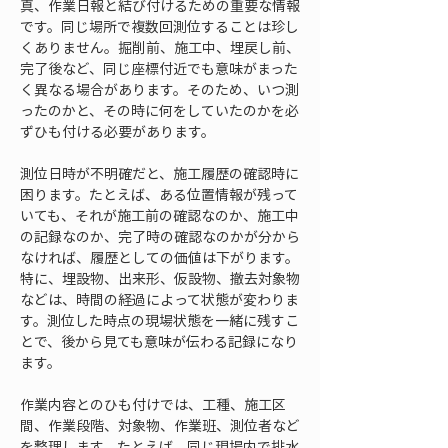
真、作業日報と結び付けるための重要な情報
です。同じ場所で複数回測位することは珍し
くありません。掘削前、施工中、埋戻し前、
完了後など、同じ座標付近でも意味がまった
く異なる場合があります。そのため、いつ測
ったのかと、その時に何をしていたのかを必
ずひも付ける必要があります。
測位日時が不明確だと、施工履歴の確認時に
困ります。たとえば、ある位置情報が残って
いても、それが施工前の確認なのか、施工中
の記録なのか、完了時の確認なのかが分から
なければ、履歴としての価値は下がります。
特に、埋設物、出来形、仮設物、撤去対象物
などは、時間の経過によって状態が変わりま
す。測位した時点の現場状態を一緒に残すこ
とで、後から見ても意味が伝わる記録になり
ます。
作業内容とのひも付けでは、工種、施工区
間、作業段階、対象物、作業班、測位者など
を整理します。たとえば、同じ現場内で排水