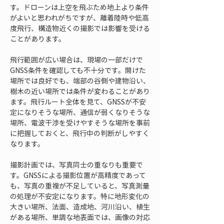
す。ドローンは上空を飛ぶため地上より条件
がよいと思われがちですが、離着陸時や低高
度飛行、構造物近くの撮影では影響を受ける
ことがあります。
飛行範囲が広い場合は、現場の一部だけで
GNSS条件を確認しても不十分です。開けた
場所では良好でも、端部の谷側や建物沿い、
樹木の近い場所では条件が変わることがあり
ます。飛行ルート全体を見て、GNSSが不安
定になりそうな場所、通信が弱くなりそうな
場所、電波干渉を受けやすそうな場所を事前
に把握しておくと、飛行中の判断がしやすく
なります。
撮影計画では、写真同士の重なりも重要で
す。GNSSによる撮影位置が高精度であって
も、写真の重複が不足していると、写真測量
の処理が不安定になります。特に地形変化の
大きい場所、法面、造成地、河川沿い、植生
がある場所、単調な地表面では、画像の対応