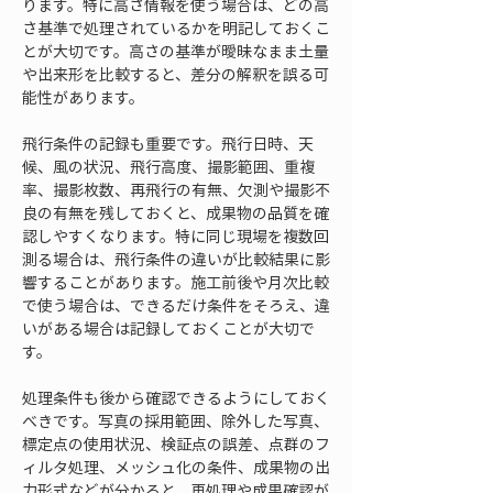
ります。特に高さ情報を使う場合は、どの高
さ基準で処理されているかを明記しておくこ
とが大切です。高さの基準が曖昧なまま土量
や出来形を比較すると、差分の解釈を誤る可
能性があります。
飛行条件の記録も重要です。飛行日時、天
候、風の状況、飛行高度、撮影範囲、重複
率、撮影枚数、再飛行の有無、欠測や撮影不
良の有無を残しておくと、成果物の品質を確
認しやすくなります。特に同じ現場を複数回
測る場合は、飛行条件の違いが比較結果に影
響することがあります。施工前後や月次比較
で使う場合は、できるだけ条件をそろえ、違
いがある場合は記録しておくことが大切で
す。
処理条件も後から確認できるようにしておく
べきです。写真の採用範囲、除外した写真、
標定点の使用状況、検証点の誤差、点群のフ
ィルタ処理、メッシュ化の条件、成果物の出
力形式などが分かると、再処理や成果確認が