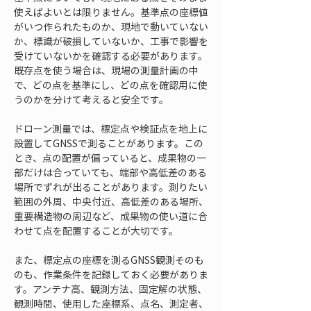
使えばよいとは限りません。基準点の座標値
がいつ作られたものか、現地で動いていない
か、標識が破損していないか、工事で影響を
受けていないかを確認する必要があります。
既存点を使う場合は、現場の測量計画の中
で、どの点を基準にし、どの点を確認用に使
うのかを分けて考えると安全です。
ドローン測量では、標定点や検証点を地上に
設置してGNSSで測ることがあります。この
とき、点の配置が偏っていると、成果物の一
部だけは合っていても、端部や高低差のある
場所でずれが出ることがあります。測りたい
範囲の外周、中央付近、高低差のある場所、
重要構造物の周辺など、成果物の使い道に合
わせて点を配置することが大切です。
また、標定点の座標を測るGNSS観測そのも
のも、作業条件を記録しておく必要がありま
す。アンテナ高、観測方法、固定解の状態、
観測時間、使用した座標系、点名、測定者、