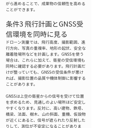
がら進めることで、成果物の信頼性を高める
ことができます。
条件3 飛行計画とGNSS受
信環境を同時に見る
ドローン測量では、飛行高度、撮影範囲、進
行方向、写真の重複率、地形の起伏、安全な
離着陸場所などを計画します。GNSSを使う
場合は、これらに加えて、衛星の受信環境も
同時に確認する必要があります。飛行計画だ
けが整っていても、GNSSの受信条件が悪け
れば、撮影位置の品質や機体制御に影響する
ことがあります。
GNSSは上空の衛星からの信号を受けて位置
を求めるため、見通しのよい場所ほど安定し
やすくなります。反対に、高い建物、鉄塔、
橋梁、法面、樹木、山の斜面、重機、仮設物
が近くにあると、信号が遮られたり反射した
りして、測位が不安定になることがありま