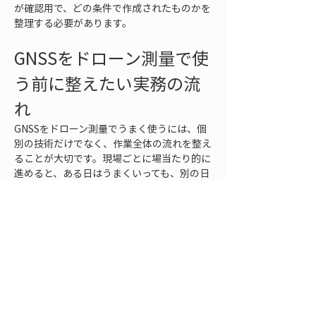
が確認用で、どの条件で作成されたものかを
整理する必要があります。
GNSSをドローン測量で使
う前に整えたい実務の流
れ
GNSSをドローン測量でうまく使うには、個
別の技術だけでなく、作業全体の流れを整え
ることが大切です。現場ごとに場当たり的に
進めると、ある日はうまくいっても、別の日
や別の担当者では同じ品質を再現できないこ
とがあります。測量前、飛行中、処理後、成
果確認までの流れを標準化しておくと、ミス
を減らしやすくなります。
測量前には、まず成果物の用途を決めます。
現況把握、数量算出、出来形確認、災害記
録、維持管理、関係者説明など、目的を明確
にします。そのうえで、必要な精度、座標