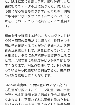
と、処理結果に影響します。飛行が終わった
後に初めてデータ不足に気づくと、再飛行が
必要になる場合もあります。そのため、現場
で取得すべきログやファイルがそろっている
かを、その日のうちに確認することが重要で
す。
精度条件を確認する時は、カタログ上の性能
や設定画面の表示だけに頼らず、検証点で実
際に差を確認することが欠かせません。処理
後の成果物に対して、測量に使っていない点
を用意し、その点の座標差や高さ差を見るこ
とで、現場で使える精度かどうかを判断しや
すくなります。検証点を使わずに、RTKを使
っているから問題ないと判断すると、成果物
の品質を説明しにくくなります。
GNSSの精度は、平面位置だけでなく高さに
も注意が必要です。ドローン測量では、土量
計算や出来形確認で高さ情報を使う場面が多
くあります。平面のずれは画像を重ねた時に
気づきやすい一方で、高さのずれは数量計算