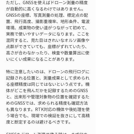
ただし、GNSSを使えばドローン測量の精度
が自動的に高くなるわけではありません。
GNSSの座標、写真測量の処理、標定点の配
置、飛行高度、撮影重複率、地形条件、電波
環境、成果物の使い道がつながって初めて、
実務で使いやすいデータになります。ここを
混同すると、見た目はきれいなオルソ画像や
点群ができていても、座標がずれていたり、
高さが合わなかったり、検査や数量算出に使
いにくい成果になることがあります。
特に注意したいのは、ドローンの飛行ログに
記録される位置と、測量成果として求められ
る座標精度は同じではないという点です。機
体がどこを飛んだかを記録するためのGNSS
と、出来形や管理対象物の位置を確認するた
めのGNSSでは、求められる精度も確認方法
も異なります。RTK対応の機体や後処理を使
う場合でも、現場での検証を抜きにして高精
度と断定するのは避けるべきです。