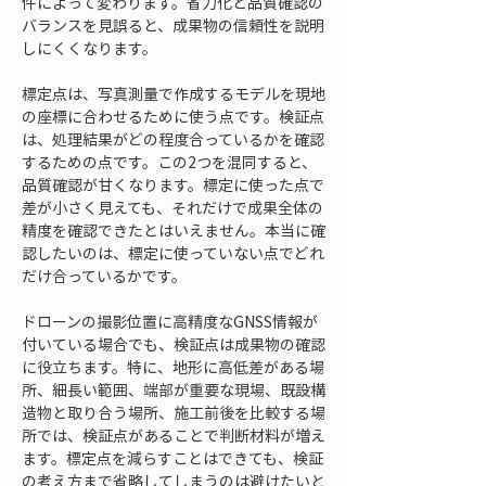
件によって変わります。省力化と品質確認の
バランスを見誤ると、成果物の信頼性を説明
しにくくなります。
標定点は、写真測量で作成するモデルを現地
の座標に合わせるために使う点です。検証点
は、処理結果がどの程度合っているかを確認
するための点です。この2つを混同すると、
品質確認が甘くなります。標定に使った点で
差が小さく見えても、それだけで成果全体の
精度を確認できたとはいえません。本当に確
認したいのは、標定に使っていない点でどれ
だけ合っているかです。
ドローンの撮影位置に高精度なGNSS情報が
付いている場合でも、検証点は成果物の確認
に役立ちます。特に、地形に高低差がある場
所、細長い範囲、端部が重要な現場、既設構
造物と取り合う場所、施工前後を比較する場
所では、検証点があることで判断材料が増え
ます。標定点を減らすことはできても、検証
の考え方まで省略してしまうのは避けたいと