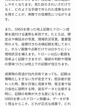
しやすくなります。見た目のきれいさだけで
なく、どのような手順で作られた成果なのか
を残すことが、実務での信頼性につながりま
す。
また、GNSSを使った地上記録とドローン成
果を紐付ける運用も有効です。たとえば、標
定点や検証点の写真、現場状況写真、重要箇
所のメモ、座標付きの点検記録を残しておく
と、オルソ画像や点群だけでは分かりにくい
現地状況を補えます。ドローンは広い範囲を
効率よく記録できますが、細部の判断や現場
の意味づけには地上での記録が役立ちます。
成果物の用途が社内共有であっても、記録は
簡略化しすぎない方が安全です。担当者が変
わった時、数か月後に見直す時、発注者や協
力会社に説明する時、過去データと比較する
時に、記録の有無が大きな差になります。
GNSSを使ったドローン測量は、データが多
く残るからこそ、どれが正式な成果で、どれ