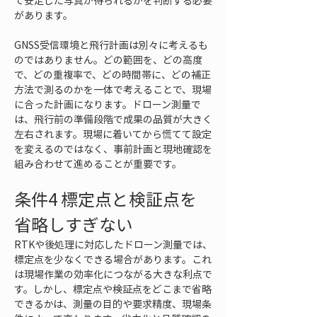
て安定した写真が得られるかを判断する必要
があります。
GNSS受信環境と飛行計画は別々に考えるも
のではありません。どの範囲を、どの高度
で、どの重複率で、どの時間帯に、どの補正
方法で測るのかを一体で考えることで、現場
に合った計画になります。ドローン測量で
は、飛行前の準備段階で成果の品質が大きく
左右されます。現場に着いてから慌てて設定
を変えるのではなく、事前計画と現地確認を
組み合わせて進めることが重要です。
条件4 標定点と検証点を
省略しすぎない
RTKや後処理に対応したドローン測量では、
標定点を少なくできる場合があります。これ
は現場作業の効率化につながる大きな利点で
す。しかし、標定点や検証点をどこまで省略
できるかは、測量の目的や要求精度、現場条