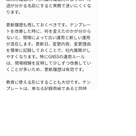
途が分かる名前にすると実務で迷いにくくな
ります。
更新履歴も残しておくべきです。テンプレー
トを改善した時に、何を変えたのかが分から
ないと、現場によって古い運用と新しい運用
が混在します。更新日、変更内容、変更理由
を簡単に記録しておくことで、社内展開がし
やすくなります。特にGNSSの運用ルール
は、現場経験を反映して少しずつ改善してい
くことが多いため、更新履歴は有効です。
教育に使える形にすることも大切です。テン
プレートは、単なる記録用紙であると同時
に、新人や応援者への説明資料にもなりま
す。どの項目をなぜ確認するのか、どの状態
なら再測するのか、どの写真を残すのかが分
かるようにしておけば、教育時間を短縮でき
ます。テンプレートに簡単な記入例を付ける
と、さらに使いやすくなります。