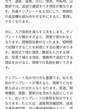
方で、道路、造成、河川、港湾、市街地、山
間部では、追加で確認すべき項目が異なりま
す。共通テンプレートを土台にして、現場別
の追加欄を組み合わせる形にすると、管理し
やすくなります。
次に、入力負担を減らす工夫をします。テン
プレートが細かすぎると、現場で使われなく
なります。現場担当者が立ったまま、短時間
で記録できることを前提にする必要がありま
す。選択式で済む項目、数値を入力する項
目、写真で補える項目、事務所で追記できる
項目を分けると、現場での負担を軽くできま
す。
テンプレート名の付け方も重要です。似た名
前のテンプレートが増えると、現場でどれを
使えばよいか分からなくなります。用途、現
場種別、版数、更新日を含めた名前にしてお
くと、古いテンプレートの使用を防ぎやすく
なります。たとえば、道路現況確認用、造成
出来形確認用、河川護岸確認用のように、用