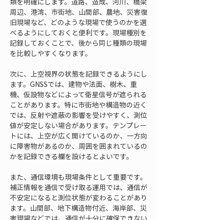
類を明確にします。道路、造成、河川、橋梁
周辺、港湾、市街地、山間部、農地、災害復
旧現場など、どのような現場で使うのかを選
べるようにしておくと便利です。現場種別を
記録しておくことで、後から同じ種類の現場
を比較しやすくなります。
次に、上空視界の状態を記録できるようにし
ます。GNSSでは、建物や法面、樹木、重
機、仮設物などによって衛星信号が遮られる
ことがあります。特に市街地や構造物の近く
では、反射や遮蔽の影響を受けやすく、測位
値が安定しない場合があります。テンプレー
トには、上空が広く開けているのか、一方向
に障害物があるのか、周囲を囲まれているの
かを記録できる欄を設けるとよいです。
また、通信環境も現場条件として重要です。
補正情報を通信で受け取る運用では、通信が
不安定になると測位状態が変わることがあり
ます。山間部、地下構造物付近、海岸部、災
害現場などでは、通信が十分に確保できない