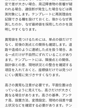
定で差が大きい場合、周辺障害物の影響が疑
われる場合、通信断が発生した場合などは再
測対象にします。テンプレートに再測理由を
記録できる欄を設けておくと、後からなぜ再
測したのか、なぜ最終値を採用したのかを説
明しやすくなります。
異常値を見つけるためには、単点の値だけで
なく、前後の測点との関係も確認します。道
路や造成のように連続した点を扱う場合、あ
る一点だけが不自然にずれていることがあり
ます。テンプレートには、隣接点との関係、
設計値との差、現地状況との整合を確認する
項目を入れておくと、座標値だけでは見つけ
にくい異常に気づきやすくなります。
高さの異常も注意が必要です。平面位置は合
っているように見えても、高さだけが大きく
異なる場合があります。高さの基準、アンテ
ナ高、設置方法、変換設定、現地の段差や盛
土状況などを確認する必要があります。テン