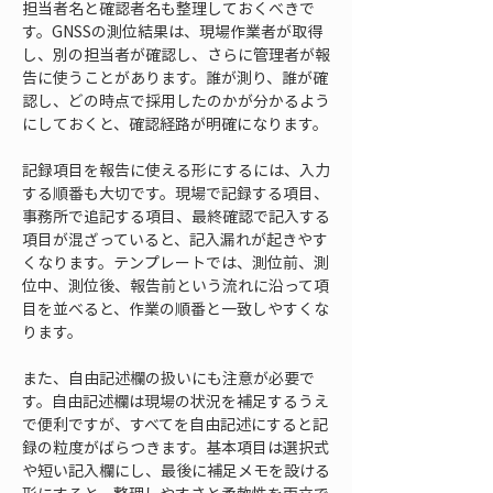
担当者名と確認者名も整理しておくべきで
す。GNSSの測位結果は、現場作業者が取得
し、別の担当者が確認し、さらに管理者が報
告に使うことがあります。誰が測り、誰が確
認し、どの時点で採用したのかが分かるよう
にしておくと、確認経路が明確になります。
記録項目を報告に使える形にするには、入力
する順番も大切です。現場で記録する項目、
事務所で追記する項目、最終確認で記入する
項目が混ざっていると、記入漏れが起きやす
くなります。テンプレートでは、測位前、測
位中、測位後、報告前という流れに沿って項
目を並べると、作業の順番と一致しやすくな
ります。
また、自由記述欄の扱いにも注意が必要で
す。自由記述欄は現場の状況を補足するうえ
で便利ですが、すべてを自由記述にすると記
録の粒度がばらつきます。基本項目は選択式
や短い記入欄にし、最後に補足メモを設ける