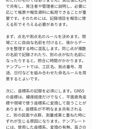
めだけのものではありません。測位後に社内
で共有し、発注者や管理者に説明し、必要に
応じて帳票や報告資料に転用できることが重
要です。そのためには、記録項目を報告に使
える形でそろえる必要があります。
まず、点名や測点名のルールを決めます。現
場ごとに自由な名前を付けると、後からデー
タを整理する時に混乱します。同じ点が複数
の名前で記録されたり、別の点が似た名前に
なったりすると、照合に時間がかかります。
テンプレートでは、工区名、測点番号、用
途、日付などを組み合わせた命名ルールを用
意するとよいです。
次に、座標系の記録を必須にします。GNSS
の座標は、緯度経度だけでなく、平面直角座
標や現場で使う座標系に変換して扱うことが
あります。座標系が不明なまま共有される
と、別の図面や点群、測量成果と重ねた時に
ずれが生じる原因になります。テンプレート
には、使用した座標系、変換の有無、高さの