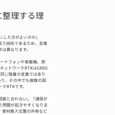
に整理する理
Kにした方がよいのか」
扱う技術であるため、言葉
件は異なります。
マートフォンや車載機、測
ットワークRTKはGNSS
は同じ階層の言葉ではあり
あり、その中でも複数の固
クRTKです。
図面と合わない」「通信が
た問題が起きやすくなりま
、資材搬入位置の共有など