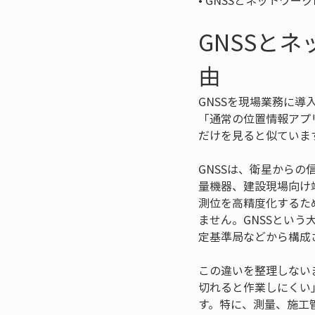
• 
GNSSとネットワー
GNSSと
由
GNSSを現場業務に導
「通常の位置情報アプ
だけを見ると似ていま
GNSSは、衛星から
量機器、建設現場向け端
測位を高精度化するた
ません。GNSSとい
定基準局などから構成
この違いを整理しない
切れると作業しにくい
す。特に、測量、施工