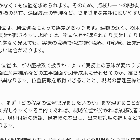
かなくても位置を求められます。そのため、点検ルートの記録
き場の共有、巡回履歴の管理など、さまざまな業務に使いやす
S測位は、測位環境によって誤差が変わります。建物の近く、樹
反射が起きやすい場所では、衛星信号が遮られたり反射したり
問題なく見えても、実際の現場で構造物や境界、中心線、出来
ない場合があります。
れる位置は、どの座標系で扱うかによって実務上の意味が変わり
面直角座標系などの工事図面や測量成果に合わせるのか、高さ
が異なります。位置情報を取得できることと、現場の管理座標
。
には、まず「どの程度の位置把握をしたいのか」を整理すること
で探しやすくする目的であれば、概略位置が分かれば業務改善
し、境界付近の確認、構造物の芯出し、出来形管理の補助などで
ります。