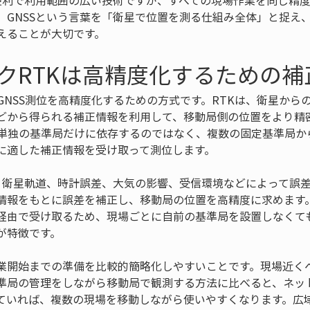
は便利で利用範囲の広い技術ですが、すべての現場作業を同じ精
、GNSSという言葉を「衛星で位置を測る仕組み全体」と捉え
えることが大切です。
クRTKは高精度化するための補
GNSS測位を高精度化するための方式です。RTKは、衛星から
どから得られる補正情報を利用して、移動局側の位置をより精
、単独の基準局だけに依存するのではなく、複数の固定基準局か
に適した補正情報を受け取って測位します。
は、衛星軌道、時計誤差、大気の影響、受信環境などによって誤差
情報をもとに誤差を補正し、移動局の位置を高精度に求めます。
経由で受け取るため、現場ごとに自前の基準局を設置しなくて
が特徴です。
業開始までの準備を比較的簡略化しやすいことです。現場近く
準局の管理をしながら移動局で観測する方法に比べると、ネット
ていれば、複数の現場を移動しながら使いやすくなります。広