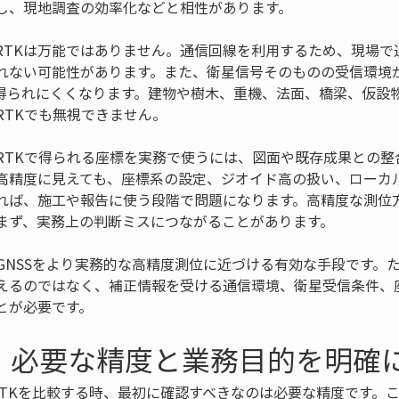
し、現地調査の効率化などと相性があります。
RTKは万能ではありません。通信回線を利用するため、現場で
れない可能性があります。また、衛星信号そのものの受信環境
得られにくくなります。建物や樹木、重機、法面、橋梁、仮設
RTKでも無視できません。
RTKで得られる座標を実務で使うには、図面や既存成果との整
高精度に見えても、座標系の設定、ジオイド高の扱い、ローカ
れば、施工や報告に使う段階で問題になります。高精度な測位
まず、実務上の判断ミスにつながることがあります。
、GNSSをより実務的な高精度測位に近づける有効な手段です。
えるのではなく、補正情報を受ける通信環境、衛星受信条件、
とが必要です。
：必要な精度と業務目的を明確
クRTKを比較する時、最初に確認すべきなのは必要な精度です。