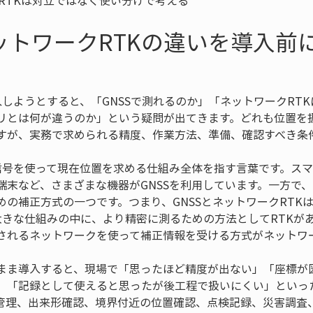
クRTKは対立ではなく使い分けで考える
ネットワークRTKの違いを導入前
入しようとすると、「GNSSで測れるのか」「ネットワークRT
リとは何が違うのか」という疑問が出てきます。どれも位置を
すが、実務で求められる精度、作業方法、準備、確認すべき条
の信号を使って現在位置を求める仕組み全体を指す言葉です。ス
末など、さまざまな機器がGNSSを利用しています。一方で、ネ
めの補正方式の一つです。つまり、GNSSとネットワークRTK
う大きな仕組みの中に、より精密に測るための方法としてRTKが
されるネットワークを使って補正情報を受ける方式がネットワー
まま導入すると、現場で「思ったほど精度が出ない」「座標が
」「記録として使えると思ったが後工程で扱いにくい」といっ
管理、出来形確認、境界付近の位置確認、点検記録、災害調査