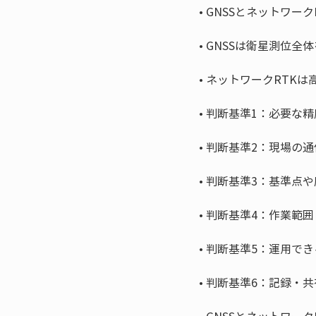
• 
• 
• 
• 
• 
• 
• 
• 
• 