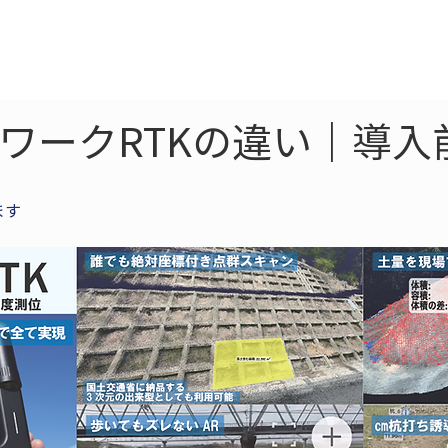
ne
LiDAR
ドローン
360
ソーラー
トワークRTKの違い｜導入
ます