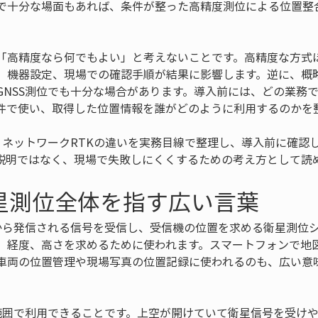
で十分な場面もあれば、条件が整った高精度測位による位置整
「高精度なら何でもよい」と考えないことです。高精度な方式
、機器設定、現場での確認手順が結果に影響します。逆に、概
GNSS測位でも十分な場合があります。導入前には、どの業務
件で使い、取得した位置情報を誰がどのように利用するのかを
SとネットワークRTKの違いを実務目線で整理し、導入前に確認
説明ではなく、現場で失敗しにくくするための考え方として読
衛星測位全体を指す広い言葉
星から発信される信号を受信し、受信機の位置を求める衛星測位
、経度、高さを求めるために使われます。スマートフォンで地
車両の位置管理や現場写真の位置記録に使われるのも、広い意味
い範囲で利用できることです。上空が開けていて衛星信号を受け