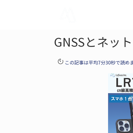
LRTK
Pho
GNSSとネッ
この記事は平均7分30秒で読め