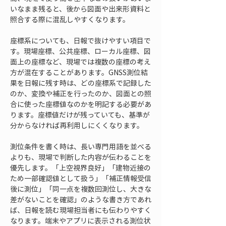
いなまま残ると、後から図面や出来形資料と
照合する際に混乱しやすくなります。
座標系についても、日報で抜けやすい項目で
す。現場座標、公共座標、ローカル座標、図
面上の座標など、現場では複数の座標の考え
方が混在することがあります。GNSS測位結
果を日報に残す時は、どの座標系で記録した
のか、変換や補正を行ったのか、図面との照
合に使った座標値なのかを明記する必要があ
ります。座標値だけが残っていても、基準が
分からなければ再利用しにくくなります。
測位条件を書く時は、長い専門用語を並べる
よりも、現場で判断した内容が伝わることを
優先します。「上空視界良好」「建物近接の
ため一部確認値として扱う」「補正情報受信
後に測位」「同一点を複数回測位し、大きな
差がないことを確認」のような書き方であれ
ば、日報を読む現場担当者にも伝わりやすく
なります。端末やアプリに表示される測位状