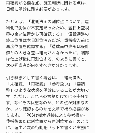
再確認が必要な点、施工判断に関わる点は、
日報に明確に残す必要があります。
たとえば、「北側法面の測位点について、建
物側で測位が不安定だったため、翌日上空視
界の良い位置から再確認する」「仮設通路の
終点位置は本日測位済みだが、重機搬入前に
再度位置を確認する」「造成面中央部は設計
値との大きな差は確認されなかったが、端部
は仕上げ後に再測位する」のように書くと、
次の担当者が何をすべきか分かります。
引き継ぎとして書く場合は、「確認済み」
「未確認」「再確認」「参考扱い」「要調
整」のような状態を明確にすることが大切で
す。ただし、これらの言葉だけでは不十分で
す。なぜその状態なのか、どの点が対象なの
か、いつ確認するのかを文章で補う必要があ
ります。「P05は樹木近接により参考扱い。
伐採後または別位置から再測位する」のよう
に、理由と次の行動をセットで書くと実務に