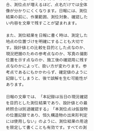
合、測位点が増えるほど、点名だけでは全体
像が分かりにくくなります。日報には、測位
結果の前に、作業範囲、測位対象、確認した
い内容を文章で残すことが望まれます。
また、測位結果を日報に書く時は、測定した
地点の位置づけを明確にすることも大切で
す。設計値との比較を目的とした点なのか、
現況把握のための参考点なのか、写真の撮影
位置を示す点なのか、施工後の確認用に残す
点なのかによって、扱い方が変わります。参
考点であるにもかかわらず、確定値のように
記録してしまうと、後で誤解を生む可能性が
あります。
日報の文章では、「本記録は当日の現況確認
を目的とした測位結果であり、設計値との最
終照合は別途確認する」「本測位点は仮設物
の位置記録であり、恒久構造物の出来形判定
には使用しない」のように、測位結果の用途
を限定して書くことも有効です。すべての測