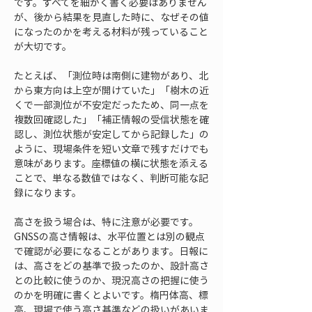
です。すべてを細かく書く必要はありません
が、後から結果を見直した時に、なぜその値
になったのかを考える材料が残っていること
が大切です。
たとえば、「測位時は南側に建物があり、北
から東方向は上空が開けていた」「樹木の近
くで一部測位が不安定だったため、同一点を
複数回確認した」「補正情報の受信状態を確
認し、測位状態が安定してから記録した」の
ように、現場条件を短い文章で残すだけでも
意味があります。座標値の横に状態を添える
ことで、単なる数値ではなく、判断可能な記
録になります。
高さを扱う場合は、特に注意が必要です。
GNSSの高さ情報は、水平位置とは別の観点
で確認が必要になることがあります。日報に
は、高さをどの基準で扱ったのか、設計高さ
との比較に使うのか、現況高さの把握に使う
のかを明確に書くとよいです。楕円体高、標
高、現場で使う高さ基準などの扱いがあいま