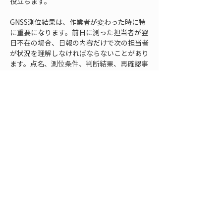
役立ちます。
GNSS測位結果は、作業者が変わった時に特
に重要になります。前日に測った担当者が翌
日不在の場合、日報の内容だけで次の担当者
が状況を理解しなければならないことがあり
ます。点名、測位条件、判断結果、再確認事
項が日報にまとまっていれば、引き継ぎの抜
けを減らせます。反対に、「測位完了」とだ
け書かれていると、どの範囲が完了したの
か、どの点が未確認なのかが分かりません。
日報には、作業の完了範囲も具体的に書くと
よいです。「本日はA工区の入口から中央部
までを測位し、B工区側の端部は未測位」
「主要3点は測位済み、追加確認点2点は翌
日に実施予定」のように、範囲を明確にしま
す。GNSS測位は短時間で多くの点を取得で
きるため、逆にどこまで測ったのかがあいま
いになりやすい面があります。完了範囲と未
完了範囲を分けて書くことが、日報の使いや
すさにつながります。