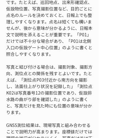
です。たとえば、巡回地点、出来形確認点、
仮設物位置、写真撮影位置など、目的ごとに
点名のルールを決めておくと、日報上でも整
理しやすくなります。点名は短くても構いま
せんが、後から意味が分かるように、日報本
文で説明を添えることが重要です。「P01」
だけでは不十分な場合があり、「P01は北側
入口の仮設ゲート中心位置」のように書くと
照合しやすくなります。
写真と結び付ける場合は、撮影対象、撮影方
向、測位点との関係を残すとよいです。たと
えば、「測位点P03付近から南方向を撮影
し、法面仕上がり状況を記録した」「測位点
K02は写真番号12の撮影位置であり、仮設排
水路の曲がり部を確認した」のように書く
と、写真だけを見た時にも位置の意味が分か
ります。
GNSS測位結果は、現場写真と組み合わせる
ことで説明力が高まります。座標値だけでは