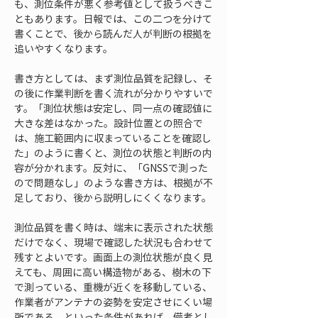
も、測位条件が悪く参考値として扱うべきこ
ともあります。日報では、この二つを分けて
書くことで、後から読んだ人が判断の根拠を
追いやすくなります。
書き方としては、まず測位品質を記録し、そ
の後に作業判断を書く流れが分かりやすいで
す。「測位状態は安定し、同一点の確認値に
大きな差はなかった。設計位置との照合で
は、施工範囲内に収まっていることを確認し
た」のように書くと、測位の状態と判断の内
容が分かれます。反対に、「GNSSで測った
ので問題なし」のような書き方は、根拠が不
足しており、後から説明しにくくなります。
測位品質を書く時は、端末に表示された状態
だけでなく、現場で確認した状況も合わせて
残すとよいです。画面上の測位状態が良く見
えても、周囲に高い構造物がある、樹木の下
で測っている、重機が近くを移動している、
作業者がアンテナの姿勢を安定させにくい場
所である、といった条件があれば、備考とし