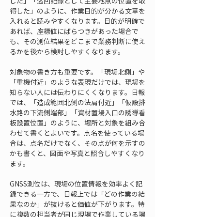
した」「巡回記録として主要地点の位置を取
得した」のように、作業目的が分かる文章を
入れると読みやすくなります。目的が明確で
あれば、座標値にばらつきがあった場合で
も、その測位結果をどこまで業務判断に使え
るかを後から検討しやすくなります。
対象物の書き方も重要です。「現場北側」や
「重機付近」のような表現だけでは、現場を
知らない人には伝わりにくくなります。日報
では、「造成範囲北側の法肩付近」「仮設排
水路の下流側端部」「資材置場入口の誘導看
板設置位置」のように、場所と対象を組み合
わせて書くとよいです。点名を使っている場
合は、点名だけでなく、その点が何を示すの
かも書くと、図面や写真と照合しやすくなり
ます。
GNSS測位は、現場の位置情報を効率よく記
録できる一方で、日報上では「どの作業の結
果なのか」が抜けると価値が下がります。特
に複数の担当者が同じ現場で作業している場