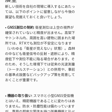
新しい技術を自社の現場に導入するにあたっ
ては、以下のポイントに留意しながら今後の
展望も見据えておくと良いでしょう。
• 
GNSS測位の制約
: 衛星測位は上空の視界が
確保されていないと精度が出ません。高架下
やトンネル内、周囲を高い建物に囲まれた場
所では、RTKでも測位が不安定になります
（いわゆる「衛星が見えない」状態）。森林
の中なども衛星信号の反射・遮断により、精
度低下や測位不能に陥る場合があります。そ
のため、そうした環境下では従来の光波測量
（トータルステーション）との併用や、事前
の基準点設置などバックアップ策を用意して
おくことが重要です。

• 
機器の取り扱い
: スマホと小型GNSS受信機
とはいえ、精密機器であることに変わりはあ
りません。防水・防塵性能は備わっています
が、専用の堅牢な筐体を持つ測量機器と比べ