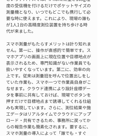
度の受信機を付けるだけでポケットサイズの
測量機となり、いつでもどこでも携行して必
要な時に使えます。これにより、現場の誰も
が1人1台の高精度測位装置を持ち歩ける時
代が来ました。
スマホ測量がもたらすメリットは計り知れま
せん。第一に、操作が直感的で簡単です。ス
マホアプリの画面上に現在位置や目標地点が
表示されるため、専門知識がない作業員でも
扱いやすくなっています。第二に、効率の向
上です。従来は測量班を呼んで位置出しをし
ていた作業も、スマホ一つで作業員自身がこ
なせます。クラウド連携により設計座標デー
タを事前に共有しておけば、現場でボタンを
押すだけで目標地点まで誘導してくれる仕組
みも実現しています。さらに、測位結果や施
工データはリアルタイムでクラウドにアップ
ロード・共有できるため、事務所に戻ってか
らの報告作業も簡素化されます。要するに、
スマホ測量の導入によって「誰でも・すぐ