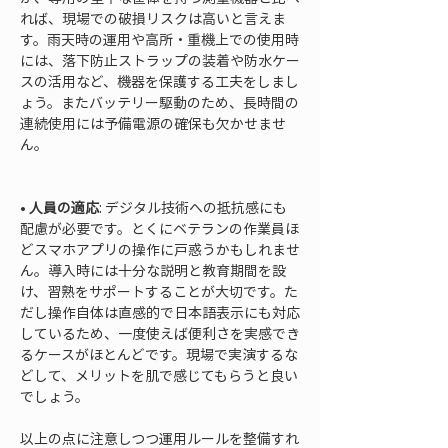
れば、現場での破損リスクは高いと言えま
す。雨天時の運用や高所・重機上での使用時
には、落下防止ストラップの装着や防水ケー
スの活用など、機器を保護する工夫をしまし
ょう。またバッテリー駆動のため、長時間の
連続使用には予備電源の確保も欠かせませ
ん。

• 
人員の適応
: デジタル技術への抵抗感にも
配慮が必要です。とくにベテランの作業員ほ
どスマホアプリの操作に戸惑うかもしれませ
ん。導入時には十分な説明と教育期間を設
け、習熟をサポートすることが大切です。た
だし操作自体は直感的で日本語表示にも対応
しているため、一度使えば便利さを実感でき
るケースがほとんどです。現場で実演するな
どして、メリットを肌で感じてもらうと良い
でしょう。
以上の点に注意しつつ運用ルールを整備すれ