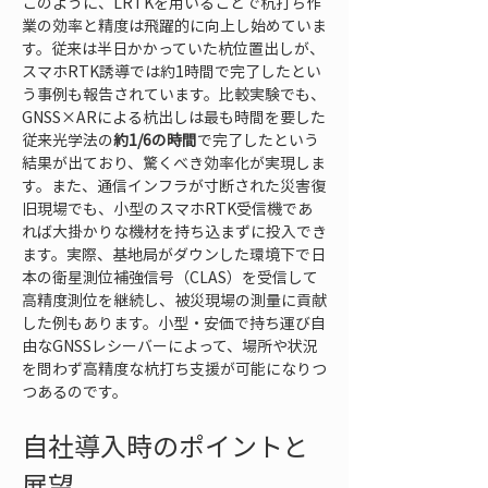
このように、LRTKを用いることで杭打ち作
業の効率と精度は飛躍的に向上し始めていま
す。従来は半日かかっていた杭位置出しが、
スマホRTK誘導では約1時間で完了したとい
う事例も報告されています。比較実験でも、
GNSS×ARによる杭出しは最も時間を要した
従来光学法の
約1/6の時間
で完了したという
結果が出ており、驚くべき効率化が実現しま
す。また、通信インフラが寸断された災害復
旧現場でも、小型のスマホRTK受信機であ
れば大掛かりな機材を持ち込まずに投入でき
ます。実際、基地局がダウンした環境下で日
本の衛星測位補強信号（CLAS）を受信して
高精度測位を継続し、被災現場の測量に貢献
した例もあります。小型・安価で持ち運び自
由なGNSSレシーバーによって、場所や状況
を問わず高精度な杭打ち支援が可能になりつ
つあるのです。
自社導入時のポイントと
展望