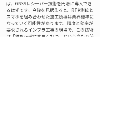
ば、GNSSレシーバー技術を円滑に導入でき
るはずです。今後を見据えると、RTK測位と
スマホを組み合わせた施工誘導は業界標準に
なっていく可能性があります。精度と効率が
要求されるインフラ工事の現場で、この技術
は「杭を正確に素早く打つ」という当たり前
でいて難しい課題を力強く支援してくれるで
しょう。人手不足や技能伝承の課題が指摘さ
れる建設業界においても、誰もがミスなく高
品質な施工を行える環境づくりに貢献すると
期待されます。
最後に：LRTKによる簡易
測量のすすめ
本記事では、杭打ち作業における課題と
GNSSレシーバーを活用した最新の解決策に
ついて、精度向上・効率化・省人化の観点か
ら詳しく紹介してきました。従来の方法で問
題となっていた
「精度」「時間」「人手」
の
課題は、スマホ測量×RTKという新しいア