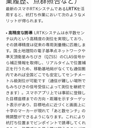
業履歴、点群照合など）
最新のスマホRTKシステムである
LRTK
を活
用すると、杭打ち作業において次のようなメ
リットが得られます。
• 
高精度な誘導
: LRTKシステムは水平数セン
チ以内という高精度の測位を実現しており、
その誘導精度は従来の専用測量機に匹敵しま
す。国土地理院の電子基準点ネットワークや
準天頂衛星みちびき（QZSS）のCLAS信号か
ら補正情報を取得し、リアルタイムで位置補
正を行うため、移動基地局がなくても通信圏
内であれば全国どこでも安定してセンチメー
トル級測位が可能です（通信が難しい場所で
もみちびきの信号受信によって測位を継続で
きます）。スマホアプリ上では事前に登録し
た目標座標までの方向・距離を示すターゲッ
ト表示があり、目標地点に近づくと画面上に
十字のマーカーが現れて「あと数センチ」の
微調整ができるようになります。これにより
杭打ち位置までピンポイントで誘導してくれ