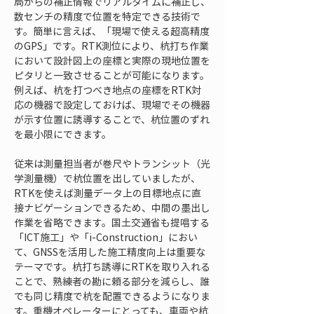
局からの補正情報でリアルタイムに補正し、
数センチの精度で位置を特定できる技術で
す。簡単に言えば、「現場で使える超高精度
のGPS」です。RTK測位により、杭打ち作業
において設計図上の座標と実際の現地位置を
ピタリと一致させることが可能になります。
例えば、杭を打つべき地点の座標をRTK対
応の機器で設定しておけば、現場でその機器
が示す位置に誘導することで、杭位置のずれ
を最小限にできます。
従来は測量担当者が巻尺やトランシット（光
学測量機）で杭位置を出していましたが、
RTKを使えば測量データ上の目標地点に直
接ナビゲーションできるため、中間の墨出し
作業を省略できます。国土交通省も提唱する
「ICT施工」や「i-Construction」におい
て、GNSSを活用した施工精度向上は重要な
テーマです。杭打ち誘導にRTKを取り入れる
ことで、熟練者の勘に頼る部分を減らし、誰
でも同じ精度で杭を配置できるようになりま
す。重機オペレーターにとっても、車両や杭