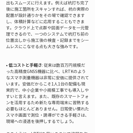
出もスムーズに行えます。例えば杭打ち完了
後に施工箇所をスキャンすれば、杭の実際の
配置が設計通りかをその場で確認できます
し、体積計算などに応用することもできま
す。クラウド上で点群や図面データを一元管
理できるので、一つのシステムで杭打ち前の
位置出しから施工後の検査・記録までをシー
ムレスにこなせる点も大きな強みです。

• 
低コストと手軽さ
: 従来は数百万円規模だ
った高精度GNSS機器に比べ、LRTKのよう
なスマホ測量機器は非常に安価に提供されて
います。安価だからこそ1人1台の配備も現
実的で、中小企業や小規模工事でも導入しや
すいと言えます。また、既存のスマートフォ
ンを活用するため新たな専用端末に習熟する
必要もほとんどありません。日常使い慣れた
スマホ画面で測位・誘導ができる手軽さは、
現場への浸透を後押しするでしょう。