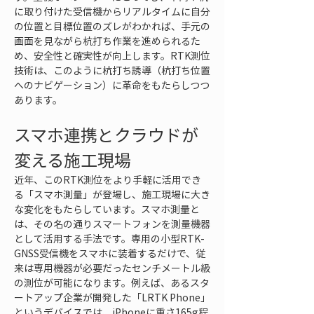
に取り付けた受信機からリアルタイムに自分
の位置と目標位置のズレがわかれば、手元の
画面を見ながら杭打ち作業を進められるた
め、安全性と確実性が向上します。RTK測位
技術は、このように杭打ち誘導（杭打ち位置
へのナビゲーション）に革命をもたらしつつ
あります。
スマホ連携とクラウドが
変える施工現場
近年、このRTK測位をより手軽に活用でき
る「スマホ測量」が登場し、施工現場に大き
な変化をもたらしています。スマホ測量と
は、その名の通りスマートフォンを測量機器
として活用する手法です。専用の小型RTK-
GNSS受信機をスマホに装着するだけで、従
来は専用機器が必要だったセンチメートル級
の測位が可能になります。例えば、あるスタ
ートアップ企業が開発した「LRTK Phone」
というデバイスでは、iPhoneに重さ165g程