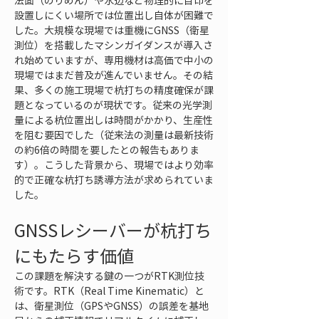
法面（のりめん）や水辺など物理的に目印を
設置しにくい場所では位置出し自体が困難で
した。大規模な現場では重機にGNSS（衛星
測位）を搭載したマシンガイダンスが導入さ
れ始めていますが、専用機材は高価で中小の
現場ではまだ普及が進んでいません。その結
果、多くの施工現場で杭打ちの精度確保が課
題となっているのが現状です。従来の光学測
量による杭位置出しは時間がかかり、生産性
を阻む要因でした（従来法の測量は最新技術
の約6倍の時間を要したとの報告もありま
す）。こうした背景から、現場ではより効率
的で正確な杭打ち誘導方法が求められていま
した。
GNSSレシーバーが杭打ち
にもたらす価値
この課題を解決する鍵の一つがRTK測位技
術です。RTK（Real Time Kinematic）と
は、衛星測位（GPSやGNSS）の誤差を基地