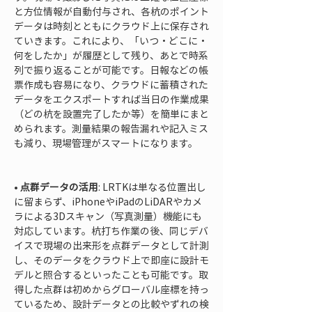
と方位情報が自動付与され、各杭のポイント
データは時刻とともにクラウド上に保存され
ていきます。これにより、「いつ・どこに・
何をしたか」が履歴として残り、あとで時系
列で振り返ることが可能です。日報などの帳
票作成も容易になり、クラウドに蓄積された
データをエクスポートすれば当日の作業成果
（どの杭を設置完了したか等）を簡単にまと
められます。測量結果の報告漏れや記入ミス
も減り、現場管理がスマートになります。

• 
点群データの活用
: LRTKは単なる位置出し
に留まらず、iPhoneやiPadのLiDARやカメ
ラによる3Dスキャン（写真測量）機能にも
対応しています。杭打ち作業の後、同じデバ
イスで現場の出来形を点群データとして計測
し、そのデータをクラウド上で即座に設計モ
デルと照合するといったことも可能です。取
得した点群は初めからグローバル座標を持っ
ているため、設計データとの比較やずれの検