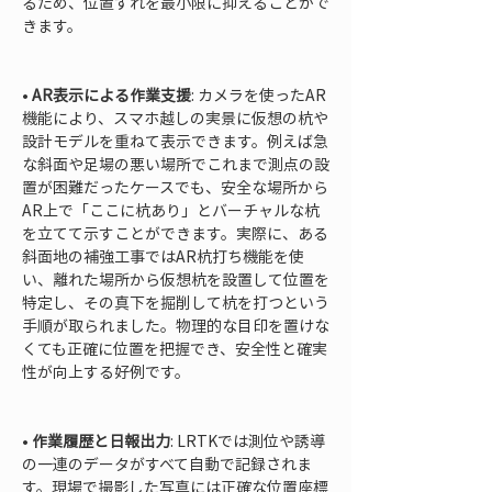
るため、位置ずれを最小限に抑えることがで
きます。

• 
AR表示による作業支援
: カメラを使ったAR
機能により、スマホ越しの実景に仮想の杭や
設計モデルを重ねて表示できます。例えば急
な斜面や足場の悪い場所でこれまで測点の設
置が困難だったケースでも、安全な場所から
AR上で「ここに杭あり」とバーチャルな杭
を立てて示すことができます。実際に、ある
斜面地の補強工事ではAR杭打ち機能を使
い、離れた場所から仮想杭を設置して位置を
特定し、その真下を掘削して杭を打つという
手順が取られました。物理的な目印を置けな
くても正確に位置を把握でき、安全性と確実
性が向上する好例です。

• 
作業履歴と日報出力
: LRTKでは測位や誘導
の一連のデータがすべて自動で記録されま
す。現場で撮影した写真には正確な位置座標