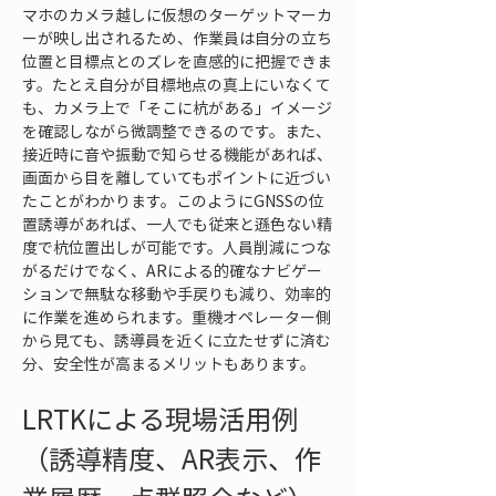
マホのカメラ越しに仮想のターゲットマーカ
ーが映し出されるため、作業員は自分の立ち
位置と目標点とのズレを直感的に把握できま
す。たとえ自分が目標地点の真上にいなくて
も、カメラ上で「そこに杭がある」イメージ
を確認しながら微調整できるのです。また、
接近時に音や振動で知らせる機能があれば、
画面から目を離していてもポイントに近づい
たことがわかります。このようにGNSSの位
置誘導があれば、一人でも従来と遜色ない精
度で杭位置出しが可能です。人員削減につな
がるだけでなく、ARによる的確なナビゲー
ションで無駄な移動や手戻りも減り、効率的
に作業を進められます。重機オペレーター側
から見ても、誘導員を近くに立たせずに済む
分、安全性が高まるメリットもあります。
LRTKによる現場活用例
（誘導精度、AR表示、作