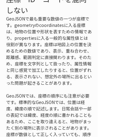
しない
GeoJSONで最も重要な数値の一つが座標で
す。geometryのcoordinatesに入る座標
は、地物の位置や形状を表すための情報であ
り、propertiesに入る一般的な属性値とは
役割が異なります。座標は地図上の位置を決
めるための数値であり、表示、重ね合わせ、
距離感、範囲判定に直接関わります。そのた
め、座標を文字列として扱ったり、属性情報
と同じ感覚で加工したりすると、位置がずれ
る、表示されない、想定外の場所に出るとい
った問題が起きることがあります。
GeoJSONでは、座標の順序にも注意が必要
です。標準的なGeoJSONでは、位置は経
度、緯度の順で記述します。日常会話や一部
の表記では緯度、経度の順に書かれることも
あるため、ここを取り違えると、地物がまっ
たく別の場所に表示されることがあります。
座標が数値として正しく入っていても、順序