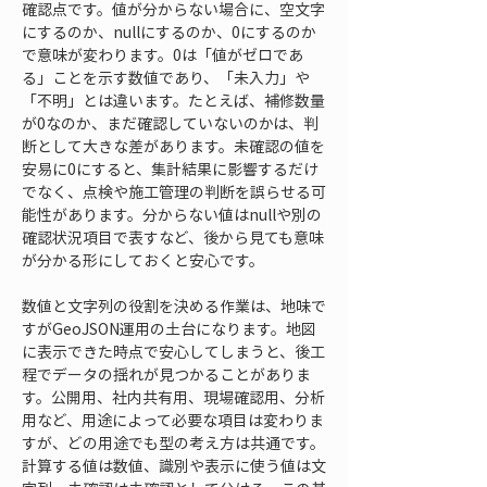
確認点です。値が分からない場合に、空文字
にするのか、nullにするのか、0にするのか
で意味が変わります。0は「値がゼロであ
る」ことを示す数値であり、「未入力」や
「不明」とは違います。たとえば、補修数量
が0なのか、まだ確認していないのかは、判
断として大きな差があります。未確認の値を
安易に0にすると、集計結果に影響するだけ
でなく、点検や施工管理の判断を誤らせる可
能性があります。分からない値はnullや別の
確認状況項目で表すなど、後から見ても意味
が分かる形にしておくと安心です。
数値と文字列の役割を決める作業は、地味で
すがGeoJSON運用の土台になります。地図
に表示できた時点で安心してしまうと、後工
程でデータの揺れが見つかることがありま
す。公開用、社内共有用、現場確認用、分析
用など、用途によって必要な項目は変わりま
すが、どの用途でも型の考え方は共通です。
計算する値は数値、識別や表示に使う値は文