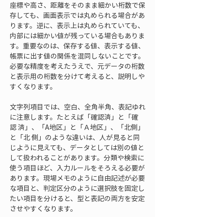
座標や高さ、距離をそのまま細かい桁数で保
存しても、画面表示では丸められる場合があ
ります。逆に、表示上は丸められていても、
内部には細かい値が残っている場合もありま
す。重要なのは、保存する値、表示する値、
帳票に出す値の関係を混同しないことです。
必要な精度を考えたうえで、元データの桁数
と表示用の桁数を分けて考えると、説明しや
すくなります。
文字列項目では、空白、全角半角、表記ゆれ
に注意します。たとえば「確認済」と「確
認 済」、「A地区」と「Ａ地区」、「北側」
と「北 側」のような違いは、人が見ると同
じように見えても、データとしては別の値と
して扱われることがあります。分類や検索に
使う項目ほど、入力ルールをそろえる必要が
あります。現場メモのように自由記述が必要
な項目と、判定区分のように選択肢を固定し
たい項目を分けると、型と表記の両方を安定
させやすくなります。