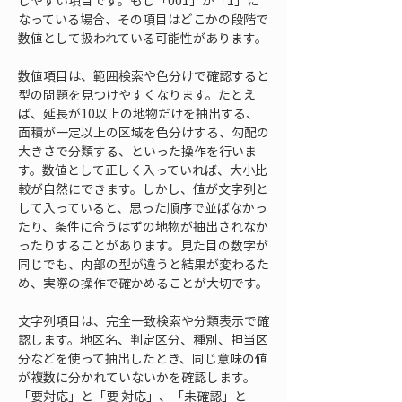
しやすい項目です。もし「001」が「1」に
なっている場合、その項目はどこかの段階で
数値として扱われている可能性があります。
数値項目は、範囲検索や色分けで確認すると
型の問題を見つけやすくなります。たとえ
ば、延長が10以上の地物だけを抽出する、
面積が一定以上の区域を色分けする、勾配の
大きさで分類する、といった操作を行いま
す。数値として正しく入っていれば、大小比
較が自然にできます。しかし、値が文字列と
して入っていると、思った順序で並ばなかっ
たり、条件に合うはずの地物が抽出されなか
ったりすることがあります。見た目の数字が
同じでも、内部の型が違うと結果が変わるた
め、実際の操作で確かめることが大切です。
文字列項目は、完全一致検索や分類表示で確
認します。地区名、判定区分、種別、担当区
分などを使って抽出したとき、同じ意味の値
が複数に分かれていないかを確認します。
「要対応」と「要 対応」、「未確認」と