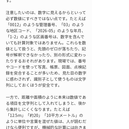
す。
注意したいのは、数字に見えるからといって
必ず数値にすべきではない点です。たとえば
「0012」のような管理番号、「03」のよう
な地区コード、「2026-05」のような年月、
「1-2」のような区画番号は、数字を含んで
いても計算対象ではありません。これらを数
値として扱うと、先頭のゼロが落ちたり、記
号が解釈できなかったり、別の形式に変わっ
たりするおそれがあります。現場では、番号
やコードを使って写真、帳票、図面、点検記
録を突合することが多いため、見た目の数字
に惑わされず、識別子として使うものは文字
列にしておくほうが安全です。
一方で、距離や面積のように本来は数値であ
る項目を文字列として入れてしまうと、後か
ら集計しにくくなります。たとえば
「12.5m」「約20」「10平方メートル」の
ように単位や言葉を混ぜた値は、人が読むだ
けなら便利ですが、機械的な計算には向きま