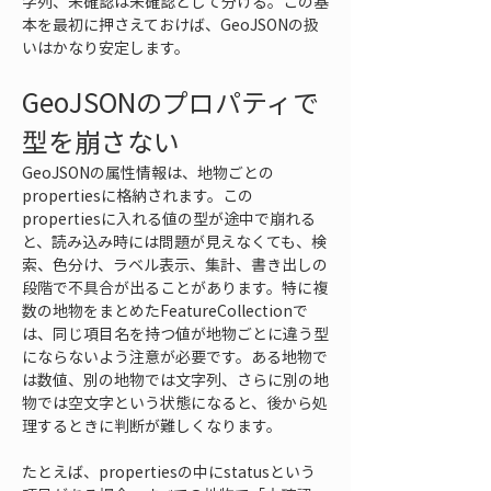
字列、未確認は未確認として分ける。この基
本を最初に押さえておけば、GeoJSONの扱
いはかなり安定します。
GeoJSONのプロパティで
型を崩さない
GeoJSONの属性情報は、地物ごとの
propertiesに格納されます。この
propertiesに入れる値の型が途中で崩れる
と、読み込み時には問題が見えなくても、検
索、色分け、ラベル表示、集計、書き出しの
段階で不具合が出ることがあります。特に複
数の地物をまとめたFeatureCollectionで
は、同じ項目名を持つ値が地物ごとに違う型
にならないよう注意が必要です。ある地物で
は数値、別の地物では文字列、さらに別の地
物では空文字という状態になると、後から処
理するときに判断が難しくなります。
たとえば、propertiesの中にstatusという