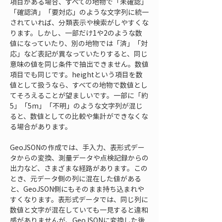
項目がある場合、すべての地物で「未確認」
「確認済」「要対応」のような文字列に統一
されていれば、分類表示や検索がしやすくな
ります。しかし、一部だけ1や2のような数
値になっていたり、別の地物では「済」「対
応」など表記が異なっていたりすると、同じ
意味の値を同じ条件で抽出できません。数値
項目でも同じです。heightという項目を数
値として扱うなら、すべての地物で数値とし
てそろえることが望ましいです。一部に「約
5」「5m」「不明」のような文字列が混じ
ると、数値としての比較や集計ができなくな
る場合があります。
GeoJSONの作成では、手入力、表形式デー
タからの変換、測量データや点検記録からの
出力など、さまざまな経路があります。この
とき、元データ側の列に混在した値がある
と、GeoJSON側にもそのまま持ち込まれや
すくなります。表形式データでは、同じ列に
数値と文字が混在していても一見すると違和
感がありませんが、GeoJSONに変換した後