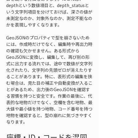
depthという数値項目と、depth_statusと
いう文字列項目を分けておけば、深さの値が
未測定なのか、対象外なのか、測定不能なの
かを表現しやすくなります。
GeoJSONのプロパティで型を崩さないため
には、作成時だけでなく、編集時や再出力時
の確認も欠かせません。ある形式から
GeoJSONに変換し、編集して、再び別の形
式に出力する流れでは、途中で数値が文字列
化されたり、文字列の先頭ゼロが消えたりす
ることがあります。特に、表形式の編集を挟
む場合は、見た目の補正や自動変換が入るこ
とがあるため、出力後のGeoJSONを確認す
る習慣を持つと安全です。作業の最後に、代
表的な地物だけでなく、空欄を含む地物、最
大値や最小値を持つ地物、コード番号を持つ
地物を確認すると、型の崩れに気づきやすく
なります。
座標・ID・コードを混同