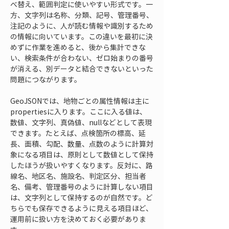
べ替え、範囲判定に使いやすい形式です。一
方、文字列は名称、分類、記号、管理番号、
注記のように、人が読む情報や識別するため
の情報に向いています。この違いを最初に決
めずに作業を進めると、後から集計できな
い、検索条件が合わない、ゼロ始まりの番号
が消える、別データと結合できないといった
問題につながります。
GeoJSONでは、地物ごとの属性情報は主に
propertiesに入ります。ここに入る値は、
数値、文字列、真偽値、nullなどとして表現
できます。たとえば、点検箇所の標高、延
長、面積、勾配、数量、点数のように計算対
象になる項目は、原則として数値として保持
したほうが扱いやすくなります。反対に、路
線名、地区名、施設名、判定区分、担当者
名、備考、管理番号のように計算しない項目
は、文字列として保持するのが自然です。ど
ちらでも保存できるように見える項目ほど、
運用前に扱い方を決めておく必要がありま