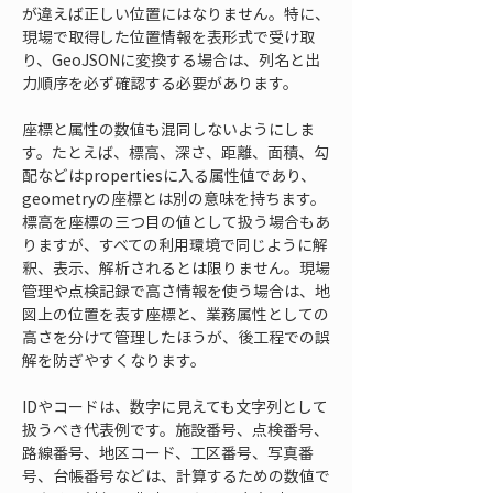
が違えば正しい位置にはなりません。特に、
現場で取得した位置情報を表形式で受け取
り、GeoJSONに変換する場合は、列名と出
力順序を必ず確認する必要があります。
座標と属性の数値も混同しないようにしま
す。たとえば、標高、深さ、距離、面積、勾
配などはpropertiesに入る属性値であり、
geometryの座標とは別の意味を持ちます。
標高を座標の三つ目の値として扱う場合もあ
りますが、すべての利用環境で同じように解
釈、表示、解析されるとは限りません。現場
管理や点検記録で高さ情報を使う場合は、地
図上の位置を表す座標と、業務属性としての
高さを分けて管理したほうが、後工程での誤
解を防ぎやすくなります。
IDやコードは、数字に見えても文字列として
扱うべき代表例です。施設番号、点検番号、
路線番号、地区コード、工区番号、写真番
号、台帳番号などは、計算するための数値で