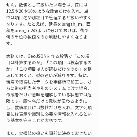
せん。数値として扱いたい場合は、値には
12.5や20や10のような数値だけを入れ、単
位は項目名や別項目で管理すると扱いやすく
なります。たとえば、延長をlength_m、面
積をarea_m2のように分けておけば、後で
何の単位の数値なのか判断しやすくなりま
す。
実務では、GeoJSONを作る段階で「この項
目は計算するのか」「この項目は検索するの
か」「この項目は人が読むだけなのか」を整
理しておくと、型の迷いが減ります。特に、
現場で取得したデータを事務所で加工し、さ
らに別の担当者や別のシステムに渡す場合、
作成者だけが意味を理解している状態では危
険です。属性名だけで意味が伝わるように
し、数値項目には数値だけを入れ、文字列項
目には表示や識別に必要な情報を入れるとい
う基本を守ることが大切です。
また、欠損値の扱いも事前に決めておきたい