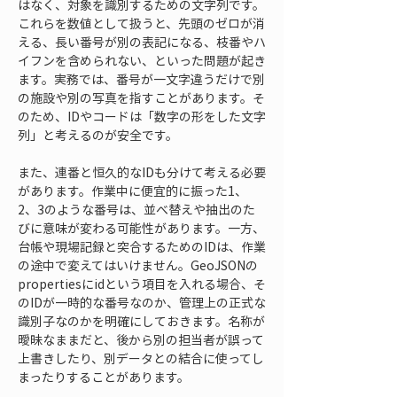
はなく、対象を識別するための文字列です。
これらを数値として扱うと、先頭のゼロが消
える、長い番号が別の表記になる、枝番やハ
イフンを含められない、といった問題が起き
ます。実務では、番号が一文字違うだけで別
の施設や別の写真を指すことがあります。そ
のため、IDやコードは「数字の形をした文字
列」と考えるのが安全です。
また、連番と恒久的なIDも分けて考える必要
があります。作業中に便宜的に振った1、
2、3のような番号は、並べ替えや抽出のた
びに意味が変わる可能性があります。一方、
台帳や現場記録と突合するためのIDは、作業
の途中で変えてはいけません。GeoJSONの
propertiesにidという項目を入れる場合、そ
のIDが一時的な番号なのか、管理上の正式な
識別子なのかを明確にしておきます。名称が
曖昧なままだと、後から別の担当者が誤って
上書きしたり、別データとの結合に使ってし
まったりすることがあります。