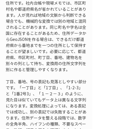
住所です。社内台帳や現場メモでは、市区町
村名や都道府県名が省かれていることがあり
ます。人が見れば地域の文脈から判断できる
場合でも、機械的な変換では別の地域と混同
されることがあります。同じ町名や字名は全
国に存在することがあるため、住所データか
らGeoJSONを作る場合は、できるだけ都道
府県から番地までを一つの住所として保持す
ることが望ましいです。必要に応じて、都道
府県、市区町村、町丁目、番地、建物名を
別々の列として持ち、変換用の住所文字列を
別に作ると管理しやすくなります。
丁目、番地、号の表記も見落としやすい部分
です。「一丁目」と「1丁目」、「1-2-3」
と「1番2号3」、「１－２－３」のように、
見た目は似ていてもデータ上は異なる文字列
になります。変換処理によっては、ある表記
では成功し、別の表記では失敗することがあ
ります。住所データを整える段階では、数字
の全角半角、ハイフンの種類、不要なスペー