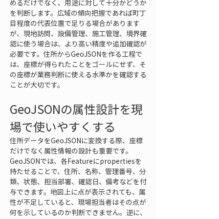
めるだけでなく、用途に対して十分かどうか
を判断します。広域の傾向把握であれば町丁
目程度の代表位置で足りる場合があります
が、現地訪問、設備管理、施工管理、境界確
認に使う場合は、より高い精度や追加確認が
必要です。住所からGeoJSONを作る工程で
は、座標が得られたことをゴールにせず、そ
の座標が業務判断に使える水準かを確認する
ことが大切です。
GeoJSONの属性設計を現
場で使いやすくする
住所データをGeoJSONに変換する際、座標
だけでなく属性情報の設計も重要です。
GeoJSONでは、各Featureにpropertiesを
持たせることで、住所、名称、管理番号、分
類、状態、担当部署、確認日、備考などを付
与できます。地図上に点が表示されても、属
性が不足していると、現場担当者はその点が
何を示しているのか判断できません。逆に、