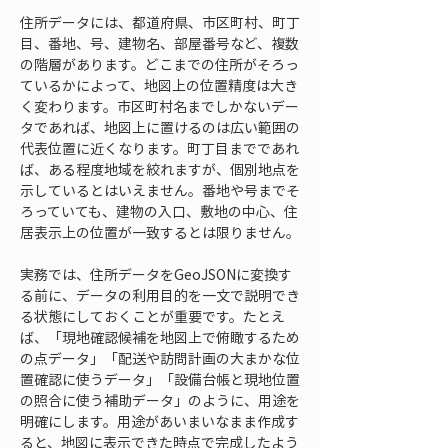
住所データには、都道府県、市区町村、町丁
目、番地、号、建物名、部屋番号など、複数
の階層があります。どこまでの住所がそろっ
ているかによって、地図上の位置精度は大き
く変わります。市区町村名までしかないデー
タであれば、地図上に置けるのは広い範囲の
代表位置に近くなります。町丁目までであれ
ば、ある程度地域を絞れますが、個別地点を
示しているとはいえません。番地や号までそ
ろっていても、建物の入口、敷地の中心、住
居表示上の位置が一致するとは限りません。
実務では、住所データをGeoJSONに変換す
る前に、データの利用目的を一文で説明でき
る状態にしておくことが重要です。たとえ
ば、「現地確認候補を地図上で俯瞰するため
の点データ」「配送や訪問計画の大まかな位
置確認に使うデータ」「設備台帳と現地位置
の照合に使う補助データ」のように、用途を
明確にします。用途があいまいなまま作成す
ると、地図に表示できた時点で完成したよう