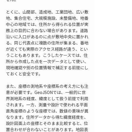
とくに、山間部、造成地、工業団地、広い敷
地、集合住宅、大規模施設、未整備地、地番
中心の地域では、住所から得られる位置が実
務上の目的に合わない場合があります。道路
沿いに入口があるのに点が敷地中央に置かれ
る、同じ代表点に複数の住所が集まる、番地
が近くても実際のアクセス経路が違う、とい
うこともあります。こうしたケースでは、住
所から作成した点を一次データとして使い、
現地確認や別の位置情報で補正する前提にし
ておくと安全です。
また、座標の測地系や座標系の考え方にも注
意が必要です。GeoJSONでは、一般的に世
界測地系の経度、緯度として扱う前提で利用
されます。一方、測量や設計で使われる平面
直角座標のような座標では、数値の意味が異
なります。住所データから得た緯度経度を、
設計図面上の座標とそのまま比較すると、位
置合わせが合わないことがあります。地図表