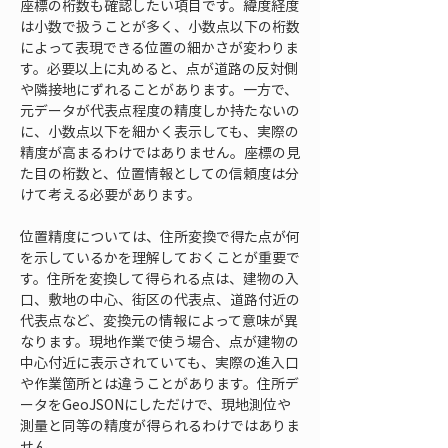
座標の桁数も確認したい項目です。緯度経度
は小数で扱うことが多く、小数点以下の桁数
によって表現できる位置の細かさが変わりま
す。必要以上に丸めると、点が道路の反対側
や隣接地にずれることがあります。一方で、
元データが代表点程度の精度しか持たないの
に、小数点以下を細かく表示しても、実際の
精度が高まるわけではありません。座標の見
た目の桁数と、位置情報としての信頼度は分
けて考える必要があります。
位置精度については、住所変換で得た点が何
を示しているかを理解しておくことが重要で
す。住所を変換して得られる点は、建物の入
口、敷地の中心、街区の代表点、道路付近の
代表点など、変換元の情報によって意味が異
なります。現地作業で使う場合、点が建物の
中心付近に表示されていても、実際の進入口
や作業箇所とは違うことがあります。住所デ
ータをGeoJSONにしただけで、現地測位や
測量と同等の精度が得られるわけではありま
せん。