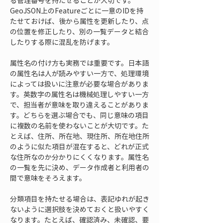
る管理番号を持たせることが大切です。
GeoJSON上のFeatureごとに一意のIDを持
たせておけば、後から属性を更新したり、点
の位置を修正したり、別の一覧データと結合
したりする際に混乱を防げます。
属性名の付け方も実務では重要です。日本語
の属性名は人が読みやすい一方で、処理環境
によっては扱いに注意が必要な場合がありま
す。英数字の属性名は機械処理しやすい一方
で、担当者が意味を取り違えることがありま
す。どちらを選ぶ場合でも、同じ意味の項目
に複数の名前を使わないことが大切です。た
とえば、住所、所在地、現住所、所在地住所
のように似た項目が混在すると、どれが正式
な住所なのか分かりにくくなります。属性名
の一覧を先に決め、データ作成者と利用者の
間で意味をそろえます。
分類項目を持たせる場合は、表記ゆれが起き
ないように選択肢を決めておくと扱いやすく
なります。たとえば、確認済み、未確認、要