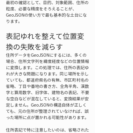
最初の確認として、目的、対象範囲、住所の
粒度、必要な精度をそろえることが、
GeoJSONの使い方で最も基本的な土台にな
ります。
表記ゆれを整えて位置変
換の失敗を減らす
住所データをGeoJSONにするには、多くの
場合、住所文字列を緯度経度などの位置情報
に変換します。この処理では、住所の表記ゆ
れが大きな問題になります。同じ場所を示し
ていても、都道府県名の有無、市区町村名の
省略、丁目や番地の書き方、全角半角、漢数
字と算用数字、旧字体、建物名の表記、不要
な空白などが混在していると、変換結果が安
定しません。GeoJSONの構造自体が正しく
ても、元の住所が整理されていなければ、誤
った場所に点が置かれる可能性があります。
住所表記で特に注意したいのは、省略された