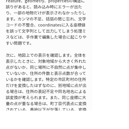
Feature、geometry、propertiesの構造に
誤りがあると、読み込み時にエラーが出た
り、一部の地物だけが表示されなかったりし
ます。カンマの不足、括弧の閉じ忘れ、文字
コードの不整合、coordinatesに入る座標値
を誤って文字列として出力してしまう処理ミ
スなどは、手作業で編集した場合に起こりや
すい問題です。
次に、地図上での表示を確認します。全体を
表示したときに、対象地域から大きく外れた
点がないか、同じ場所に不自然に点が集中し
ていないか、住所の件数と表示点数が合って
いるかを確認します。特定の市区町村の住所
だけを変換したはずなのに、別地域に点が出
る場合は、住所の表記不足や同名地名による
誤変換が考えられます。また、同じ座標に大
量の点が重なる場合は、町丁目代表点に変換
されている、番地以下が欠落している、変換
に失敗した行へ仮の座標が入っている、とい
った可能性があります。