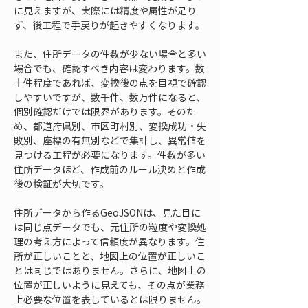
に見えますが、実際には精度や属性が足り
ず、後工程で手戻りが起きやすくなります。
また、住所データの件数が少ない場合と多い
場合でも、確認すべき内容は変わります。数
十件程度であれば、変換後の点を目視で確認
しやすいですが、数千件、数万件になると、
個別確認だけでは限界があります。そのた
め、都道府県別、市区町村別、変換成功・失
敗別、座標の有無別などで集計し、異常値を
見つける工程が必要になります。件数が多い
住所データほど、作成前のルール決めと作成
後の検証が大切です。
住所データから作るGeoJSONは、見た目に
は同じ点データでも、元住所の粒度や変換処
理の考え方によって信頼度が異なります。住
所が正しいことと、地図上の位置が正しいこ
とは同じではありません。さらに、地図上の
位置が正しいように見えても、その点が業務
上必要な位置を表しているとは限りません。