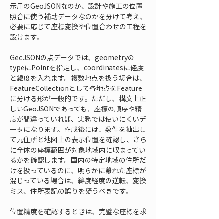
示用のGeoJSONなのか、設計や施工の位置
照合に使う補助データなのかを分けて考え、
必要に応じて座標変換や位置合わせの工程を
設けます。
GeoJSONの点データでは、geometryの
typeにPointを指定し、coordinatesに経度
と緯度を入れます。複数地点を扱う場合は、
FeatureCollectionとして各地点をFeature
に分ける形が一般的です。ただし、構文上正
しいGeoJSONであっても、座標の順序や精
度が間違っていれば、実務では使いにくいデ
ータになります。作成後には、数件を抽出し
て元住所と地図上の表示位置を確認し、さら
に全体の座標範囲が対象地域内に収まってい
るかを確認します。国内の特定地域の住所だ
けを扱っているのに、明らかに離れた座標が
混じっている場合は、緯度経度の逆転、変換
ミス、住所表記の誤りを疑うべきです。
位置精度を確認するときは、完璧な座標を求