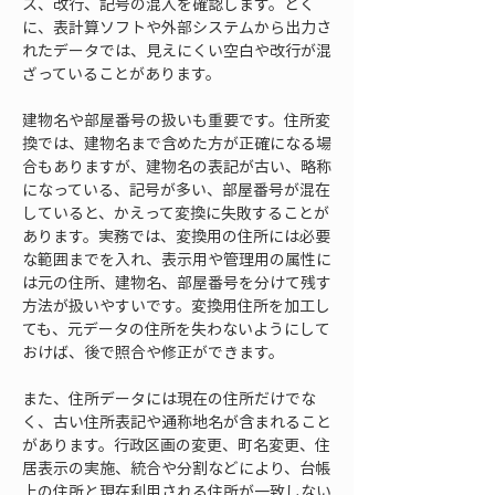
ス、改行、記号の混入を確認します。とく
に、表計算ソフトや外部システムから出力さ
れたデータでは、見えにくい空白や改行が混
ざっていることがあります。
建物名や部屋番号の扱いも重要です。住所変
換では、建物名まで含めた方が正確になる場
合もありますが、建物名の表記が古い、略称
になっている、記号が多い、部屋番号が混在
していると、かえって変換に失敗することが
あります。実務では、変換用の住所には必要
な範囲までを入れ、表示用や管理用の属性に
は元の住所、建物名、部屋番号を分けて残す
方法が扱いやすいです。変換用住所を加工し
ても、元データの住所を失わないようにして
おけば、後で照合や修正ができます。
また、住所データには現在の住所だけでな
く、古い住所表記や通称地名が含まれること
があります。行政区画の変更、町名変更、住
居表示の実施、統合や分割などにより、台帳
上の住所と現在利用される住所が一致しない