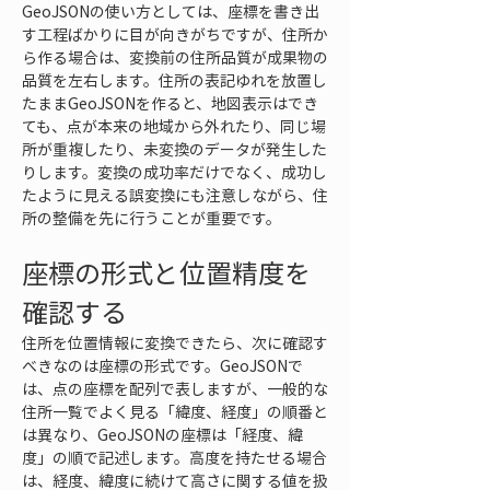
GeoJSONの使い方としては、座標を書き出
す工程ばかりに目が向きがちですが、住所か
ら作る場合は、変換前の住所品質が成果物の
品質を左右します。住所の表記ゆれを放置し
たままGeoJSONを作ると、地図表示はでき
ても、点が本来の地域から外れたり、同じ場
所が重複したり、未変換のデータが発生した
りします。変換の成功率だけでなく、成功し
たように見える誤変換にも注意しながら、住
所の整備を先に行うことが重要です。
座標の形式と位置精度を
確認する
住所を位置情報に変換できたら、次に確認す
べきなのは座標の形式です。GeoJSONで
は、点の座標を配列で表しますが、一般的な
住所一覧でよく見る「緯度、経度」の順番と
は異なり、GeoJSONの座標は「経度、緯
度」の順で記述します。高度を持たせる場合
は、経度、緯度に続けて高さに関する値を扱