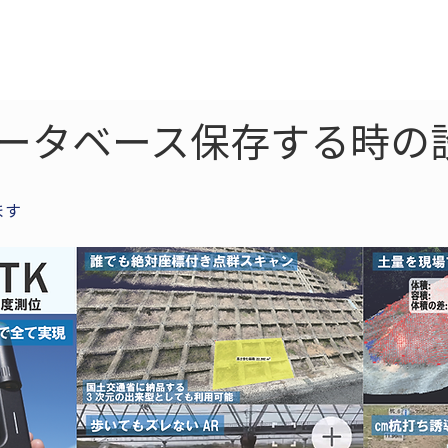
ne
LiDAR
ドローン
360
ソーラー
をデータベース保存する時の
ます