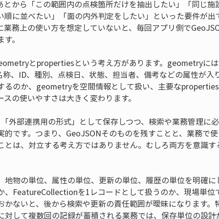
あとから「この範囲内の点検箇所だけを抽出したい」「同じ施設
い順に並べたい」「面の内外判定をしたい」といった要件が出
に業務上の使い方を想定していないと、毎回アプリ側でGeoJS
ます。
eometryとpropertiesという考え方があります。geomet
esには名称、ID、種別、点検日、状態、担当者、備考などの属性が
のか、geometryを空間情報として扱い、主要なproperti
ースの使いやすさは大きく変わります。
ONを「外部連携用の形式」として保存しつつ、検索や業務管理に
実的です。つまり、GeoJSONそのものを残すことと、業務で
ことは、対立する考え方ではありません。むしろ両方を意識す
地物の単位、属性の単位、更新の単位、履歴の単位を明確にします
FeatureCollectionを1レコードとして扱うのか、現場
おかないと、後から検索や更新の責任範囲が曖昧になります。
に対して複数回の記録が蓄積される業務では、保存単位の設計