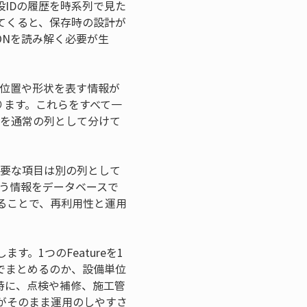
IDの履歴を時系列で見た
てくると、保存時の設計が
ONを読み解く必要が生
ryには位置や形状を表す情報が
入ります。これらをすべて一
esを通常の列として分けて
必要な項目は別の列として
使う情報をデータベースで
ることで、再利用性と運用
。1つのFeatureを1
単位でまとめるのか、設備単位
特に、点検や補修、施工管
がそのまま運用のしやすさ