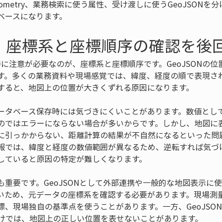
ometry、業務検索に使う属性、受け渡しに使うGeoJSONを
ベースになります。
：座標系と座標順序の確認を後
に特に注意が必要なのが、座標系と座標順序です。GeoJSONの
す。多くの業務資料や現場感覚では、緯度、経度の順で表現さ
すると、地図上の位置が大きくずれる原因になります。
ータベース保存時には気づきにくいことがあります。数値とし
のではエラーにならない場合が多いからです。しかし、地図に
に引っかからない、距離計算の結果が不自然になるといった問
報では、緯度と経度の数値範囲が異なるため、逆転すれば気づ
していると原因の特定が難しくなります。
も重要です。GeoJSONとして外部連携や一般的な地図表示に
いため、元データの座標系を確認する必要があります。現場測
現場独自の基準点を使うことがあります。一方、GeoJSONのco
だけでは、地図上の正しい位置を表せないことがあります。