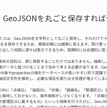
：GeoJSONを丸ごと保存すれ
ミスは、GeoJSONを文字列として丸ごと保存し、それだけで
はそのまま保存できるため、開発初期には簡単に見えます。受け取
り出して地図に渡せば表示できるため、短期的には合理的に思
保存の目的は、単に保管することだけではありません。検索し
務データと紐づけることまで含めて考える必要があります。Geo
yの中身やpropertiesの値をデータベースが扱いやすい形で認
毎回文字列を解析し、必要な項目を取り出す処理が増えてしま
tiesの中に「点検日」「施設ID」「状態」「路線名」「管理区分
も保持しておかないと、条件検索がしづらくなります。「点検
の管理区分に属するもの」といった検索を行うたびに、GeoJS