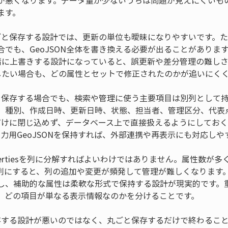
が悪くなります。データ量が少ないうちは問題が見えにくいも
ます。
ごと保存する設計では、更新の単位も曖昧になりやすいです。たとえば
合でも、GeoJSON全体を書き換える必要が出ることがありま
で一緒に上書きする設計になっていると、誤更新や差分管理の難し
修正したい場合も、どの属性とセットで修正されたのかが追いにく
ONを保存する場合でも、検索や管理に使う主要項目は別列として
ID、種別、作成日時、更新日時、状態、担当者、管理区分、代
の中だけに閉じ込めず、データベース上で直接扱えるようにしてお
や出力用GeoJSONを保持すれば、外部連携や再表示にも対応し
pertiesを列に分解すればよいわけではありません。属性数が
列にすると、列の追加や変更が頻発して管理が難しくなります
し、補助的な属性は柔軟な形式で保持する設計が現実的です。
、どの項目が単なる表示情報なのかを分けることです。
と保存する設計が悪いのではなく、丸ごと保存するだけで終わるこ