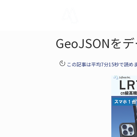
LRTK
Pho
GeoJSON
この記事は平均7分15秒で読め