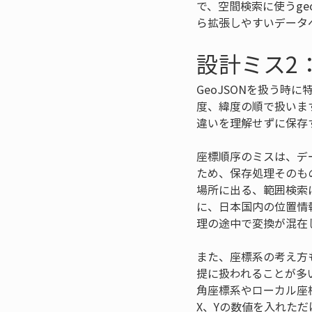
で、空間検索に使うge
ら拡張しやすいデータ
設計ミス2
GeoJSONを扱う時
度、緯度の順で扱いま
違いを理解せずに保存
座標順序のミスは、デ
ため、保存処理そのも
場所に出る、範囲検索
に、日本国内の位置情
理の途中で変換が混在
また、座標系の考え方
提に扱われることが多
角座標系やローカル座標、
X、Yの数値を入れた