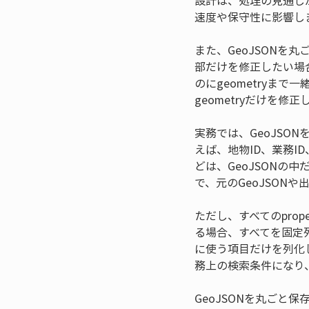
設計は、処理の見通し
速度や保守性に影響し
また、GeoJSONを丸
部だけを修正したい場
のにgeometryま
geometryだけを
実務では、GeoJS
えば、地物ID、業務
どは、GeoJSON
で、元のGeoJSON
ただし、すべてのpro
る場合、すべてを固定
に使う項目だけを列化
務上の検索条件になり
GeoJSONを丸ご