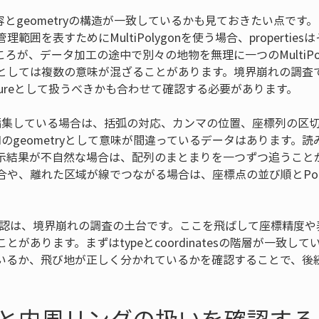
sの内容とgeometryの構造が一致しているかも見ておきたい点で
範囲を表すためにMultiPolygonを使う場合、properti
ろが、データ加工の途中で別々の地物を無理に一つのMultiPol
としては複数の意味が混ざることがあります。境界崩れの調査
tureとして扱うべきかも合わせて確認する必要があります。
を編集している場合は、括弧の対応、カンマの位置、座標列の区切
ONのgeometryとして意味が間違っているデータはあります。
示結果が不自然な場合は、配列のまとまりを一つずつ追うこと
や、離れた区域が線でつながる場合は、座標点の並び順とPol
。
nの構造確認は、境界崩れの調査の土台です。ここを飛ばして座標精度
があります。まずはtypeとcoordinatesの階層が一致してい
いるか、飛び地が正しく分かれているかを確認することで、後
と内周リングの扱いを確認する