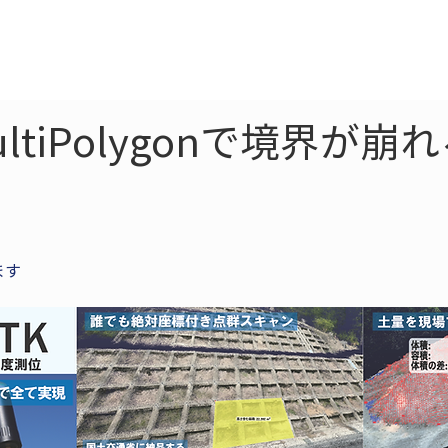
ne
LiDAR
ドローン
360
ソーラー
ultiPolygonで境界が
ます