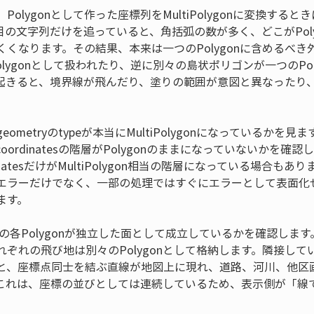
olygonとして作った座標列をMultiPolygonに変換する
の文字列だけを追っていると、角括弧の数が多く、どこがPoly
くなります。その結果、本来は一つのPolygonに含めるべき
内の別Polygonとして扱われたり、逆に別々の島状ポリゴンが一つのP
起きると、境界線が飛んだり、塗りの範囲が意図と異なったり
etryのtypeが本当にMultiPolygonになっているかを見ます。t
ordinatesの階層がPolygonのままになっていないかを確認し
rdinatesだけがMultiPolygon相当の階層になっている場合
エラーだけでなく、一部の処理ではすぐにエラーとして表面化
ます。
gon内の各Polygonが独立した面として成立しているかを確認し
ぞれの飛び地は別々のPolygonとして格納します。隣接し
と、座標点同士を結ぶ直線が地図上に現れ、道路、河川、他区
これは、座標の並びとしては連続しているため、表示側が「線