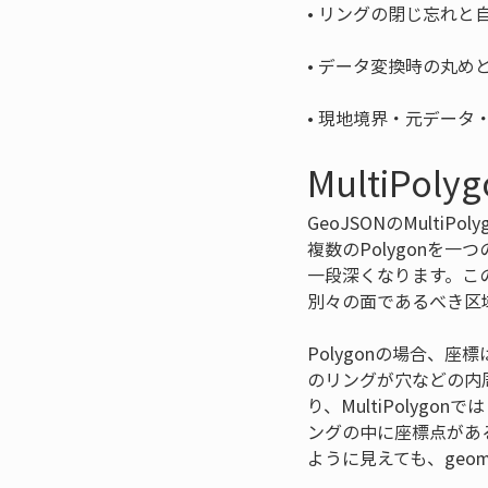
• 
• 
• 
現地境界・元データ
MultiP
GeoJSONのMulti
複数のPolygonを一
一段深くなります。こ
別々の面であるべき区
Polygonの場合、
のリングが穴などの内周を
り、MultiPolyg
ングの中に座標点があ
ように見えても、geo