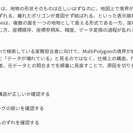
実務では、地物の形状そのものは正しいはずなのに、地図上で境界
ずれる、離れたポリゴンが意図せず結ばれる、といった表示崩
olygonは、複数の面を一つの地物として扱える形式である一方
じ方、座標順序、座標参照系、精度、データ変換の過程が乱れ
onで検索している実務担当者に向けて、MultiPolygonの境
に「データが壊れている」と見るのではなく、仕様上の構造、
差、元データとの照合までを順番に見直すことで、原因を切り