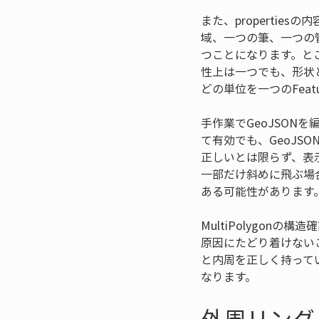
また、propertie
域、一つの筆、一つの管理
つことになります。とこ
性上は一つでも、形状
どの単位を一つのFea
手作業でGeoJSON
て有効でも、GeoJS
正しいとは限らず、表
一部だけ斜めに飛ぶ場合
ある可能性があります
MultiPolygo
原因にたどり着けないこと
と内周を正しく持って
なります。
外周リング