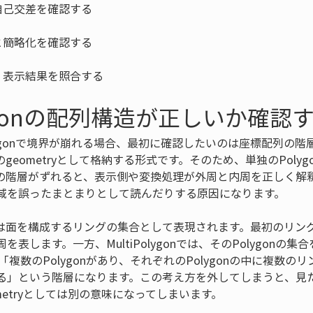
・表示結果を照合する
olygonの配列構造が正しいか確認
Polygonで境界が崩れる場合、最初に確認したいのは座標配列の階層です
つのgeometryとして格納する形式です。そのため、単独のPoly
の階層がずれると、表示側や変換処理が外周と内周を正しく解
域を誤ったまとまりとして読んだりする原因になります。
座標は面を構成するリングの集合として表現されます。最初のリ
表します。一方、MultiPolygonでは、そのPolygonの
onでは「複数のPolygonがあり、それぞれのPolygonの中に複
る」という階層になります。この考え方を外してしまうと、見
metryとしては別の意味になってしまいます。