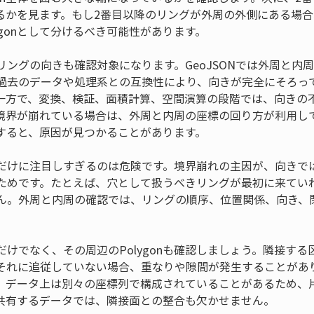
るかを見ます。もし2番目以降のリングが外周の外側にある場
ygonとして分けるべき可能性があります。
リングの向きも確認対象になります。GeoJSONでは外周と内
過去のデータや処理系との互換性により、向きが完全にそろっ
一方で、変換、検証、面積計算、空間演算の段階では、向きの
境界が崩れている場合は、外周と内周の座標の回り方が利用し
すると、原因が見つかることがあります。
だけに注目しすぎるのは危険です。境界崩れの主因が、向きで
ためです。たとえば、穴として扱うべきリングが最初に来てい
ん。外周と内周の確認では、リングの順序、位置関係、向き、
けでなく、その周辺のPolygonも確認しましょう。隣接す
それに追従していない場合、重なりや隙間が発生することがあ
、データ上は別々の座標列で構成されていることがあるため、
共有するデータでは、隣接面との整合も欠かせません。