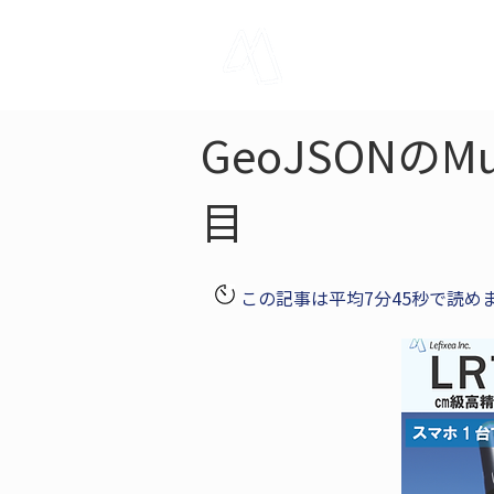
LRTK
Pho
GeoJSONのM
目
この記事は平均7分45秒で読め