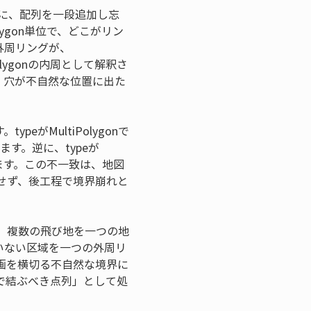
ときに、配列を一段追加し忘
gon単位で、どこがリン
外周リングが、
olygonの内周として解釈さ
、穴が不自然な位置に出た
ypeがMultiPolygonで
ます。逆に、typeが
もあります。この不一致は、地図
せず、後工程で境界崩れと
ます。複数の飛び地を一つの地
ていない区域を一つの外周リ
画を横切る不自然な境界に
で結ぶべき点列」として処