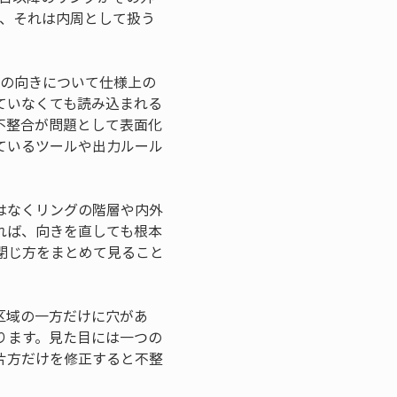
合、それは内周として扱う
周の向きについて仕様上の
ていなくても読み込まれる
不整合が問題として表面化
ているツールや出力ルール
はなくリングの階層や内外
れば、向きを直しても根本
閉じ方をまとめて見ること
る区域の一方だけに穴があ
ります。見た目には一つの
片方だけを修正すると不整