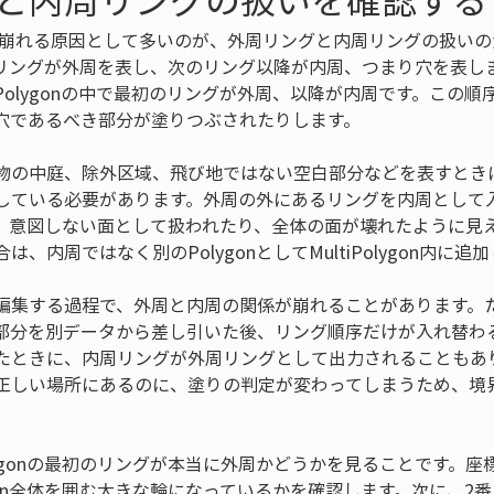
の境界が崩れる原因として多いのが、外周リングと内周リングの扱いの
のリングが外周を表し、次のリング以降が内周、つまり穴を表します。M
olygonの中で最初のリングが外周、以降が内周です。この
穴であるべき部分が塗りつぶされたりします。
物の中庭、除外区域、飛び地ではない空白部分などを表すとき
している必要があります。外周の外にあるリングを内周として
、意図しない面として扱われたり、全体の面が壊れたように見
、内周ではなく別のPolygonとしてMultiPolygon内に追
編集する過程で、外周と内周の関係が崩れることがあります。
部分を別データから差し引いた後、リング順序だけが入れ替わ
たときに、内周リングが外周リングとして出力されることもあ
正しい場所にあるのに、塗りの判定が変わってしまうため、境
ygonの最初のリングが本当に外周かどうかを見ることです。
gon全体を囲む大きな輪になっているかを確認します。次に、2