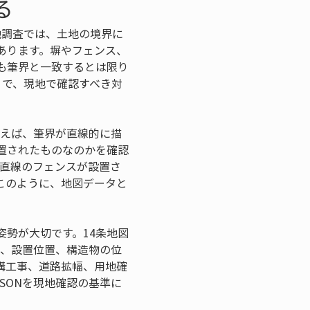
る
地調査では、土地の境界に
あります。塀やフェンス、
も筆界と一致するとは限り
とで、現地で確認すべき対
とえば、筆界が直線的に描
置されたものなのかを確認
一直線のフェンスが設置さ
このように、地図データと
勢が大切です。14条地図
無、設置位置、構造物の位
構工事、道路拡幅、用地確
SONを現地確認の基準に