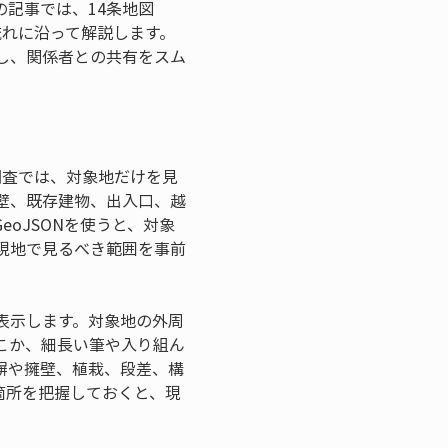
記事では、14条地図
流れに沿って解説します。
し、関係者との共有をスム
調査では、対象地だけを見
壁、既存建物、出入口、越
oJSONを使うと、対象
現地で見るべき範囲を事前
表示します。対象地の外周
こか、細長い筆や入り組ん
塀や擁壁、植栽、段差、構
箇所を把握しておくと、現