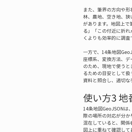
また、筆界の方向や形
林、農地、空き地、狭
があります。地図上で
る」「この付近に折れ
くよりも効率的に調査
一方で、14条地図Ge
座標系、変換方法、デ
のため、現地で使うと
るための目安として扱
資料と照合し、適切な
使い方3 
14条地図GeoJSO
際の場所の対応が分か
混在していると、関係
図上に重ねて確認して