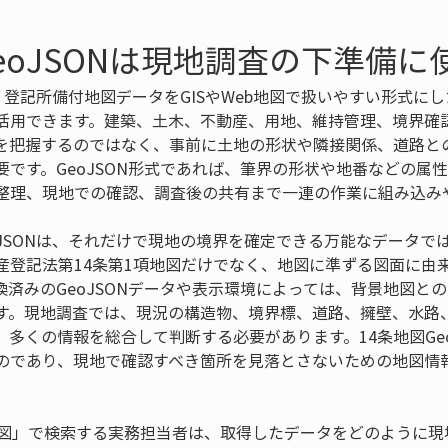
eoJSONは現地調査の下準備に
Nは、登記所備付地図データをGISやWeb地図で扱いやすい形式
活用できます。建築、土木、不動産、用地、維持管理、境界確
を把握するのではなく、事前に土地の形状や隣接関係、道路と
要です。GeoJSON形式であれば、筆界の形状や地番などの属
整理、現地での確認、調査後の共有まで一連の作業に組み込み
oJSONは、それだけで現地の境界を確定できる万能なデータ
産登記法第14条第1項地図だけでなく、地図に準ずる図面に由
換済みのGeoJSONデータや表示環境によっては、背景地図と
す。現地調査では、現況の構造物、境界標、道路、擁壁、水路
多くの情報を総合して判断する必要があります。14条地図Geo
のであり、現地で確認すべき箇所を見落とさないための地図情
14条地図」で検索する実務担当者は、取得したデータをどのように