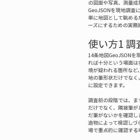
の図面や写真、測量成
GeoJSONを現地
単に地図として眺める
ーズにするための実務
使い方1 
14条地図GeoJSO
れば十分という場面は
境が疑われる箇所など、
地の筆形状だけでなく
に設定できます。
調査前の段階では、ま
だけでなく、隣接筆が
だ筆がないかを確認し
造物によって視認しづ
場で重点的に確認する