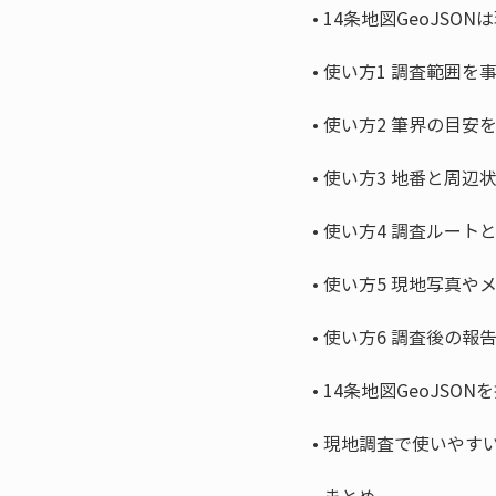
• 
• 
• 
• 
• 
• 
• 
• 
• 