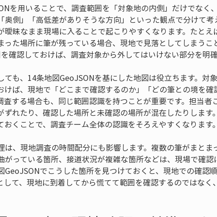
JSONを用いることで、調査範囲を「対象地の内側」だけでなく
「奥側」「高低差がありそうな方向」といった観点で分けて考
が曖昧なまま現場に入ることで起こりやすくなります。たとえ
まった場所に筆が残っている場合、現地で見落としてしまうこ
象範囲を確認しておけば、調査対象から外してはいけない部分を明
ても、14条地図GeoJSONを基にした地図は役立ちます。対
おけば、現地で「どこまで確認するのか」「どの筆との境を確
調査する場合も、同じ範囲認識を持つことが重要です。担当者
ずれたり、確認した場所と未確認の場所が混在したりします。14
ておくことで、調査チーム全体の認識をそろえやすくなります
理は、現地調査の時間配分にも影響します。複数の筆がまとま
曲がっている箇所、接道状況が複雑な箇所などは、現場で確認
図GeoJSONでこうした箇所を見つけておくと、現地での確認
として、現地に到着してから慌てて範囲を確認するのではなく