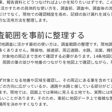
果、報告資料とどうつなげればよいかを知りたいはずです。この
調査に活かすための具体的な使い方を、調査前、調査中、調査後の
だけでなく、現地での確認精度を高め、記録の抜け漏れを減ら
的な活用方法を整理します。
調査範囲を事前に整理する
Nを現地調査に活かす最初の使い方は、調査範囲の整理です。現地
多くありません。隣接地、接道部、周辺道路、水路、法面、擁
対象地の周辺まで含めて確認する必要があります。14条地図Ge
、周囲の筆の並びや地番のつながりを地図上で確認しながら、
ず対象となる地番や区域を確認し、その周辺にある筆を含めて
どの方向に広がっているか、道路や水路と接している部分がど
ます。現地では、図面上では単純に見える土地でも、実際には
らいことがあります。そのため、事前に地図データ上で複雑な
場所を決めやすくなります。