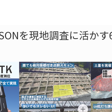
ne
LiDAR
ドローン
360
ソーラー
oJSONを現地調査に活か