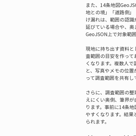
また、14条地図Geo
地との境」「道路側」
け漏れは、範囲の認識
延びている場合や、奥
GeoJSON上で対
現地に持ち出す資料とし
査範囲の目安を作って
くなります。複数人で
と、写真やメモの位置が
って調査範囲を共有し
さらに、調査範囲の整
えにくい奥側、筆界が
ります。事前に14条地
やすくなります。結果
られます。