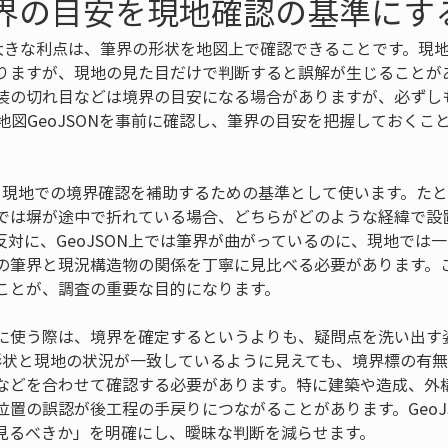
筆界の目安を現地確認の基準にす
Nの大きな利点は、筆界の形状を地図上で確認できることです。現
りますが、現地の見た目だけで判断すると誤解が生じることが
装の切れ目などは境界の目安になる場合がありますが、必ずし
地図GeoJSONを事前に確認し、筆界の目安を把握しておくこ
界は、現地での境界確認を補助するための基準として使います。た
では塀が途中で折れている場合、どちらがどのような経緯で設
反対に、GeoJSON上では筆界が曲がっているのに、現地では
の筆界と現況構造物の関係を丁寧に見比べる必要があります。
ことが、調査の重要な目的になります。
に使う際は、境界を確定するというよりも、疑問点を洗い出す姿
れる形状と現地の状況が一致しているように見えても、境界標の有
などを合わせて確認する必要があります。特に建築や造成、外
位置の誤認が後工程の手戻りにつながることがあります。GeoJ
見るべきか」を明確にし、曖昧な判断を減らせます。