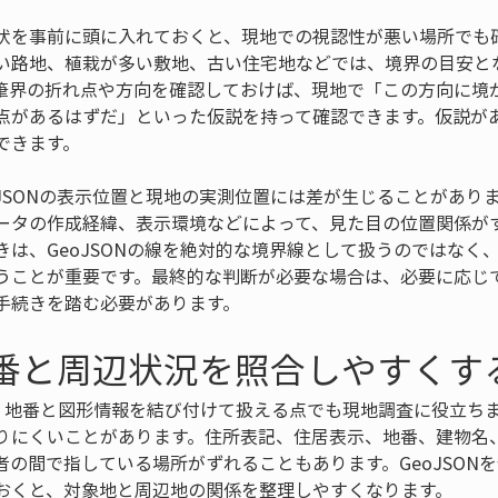
状を事前に頭に入れておくと、現地での視認性が悪い場所でも
い路地、植栽が多い敷地、古い住宅地などでは、境界の目安と
筆界の折れ点や方向を確認しておけば、現地で「この方向に境
点があるはずだ」といった仮説を持って確認できます。仮説が
できます。
oJSONの表示位置と現地の実測位置には差が生じることがあり
ータの作成経緯、表示環境などによって、見た目の位置関係が
きは、GeoJSONの線を絶対的な境界線として扱うのではなく
うことが重要です。最終的な判断が必要な場合は、必要に応じ
手続きを踏む必要があります。
地番と周辺状況を照合しやすくす
Nは、地番と図形情報を結び付けて扱える点でも現地調査に役立ち
りにくいことがあります。住所表記、住居表示、地番、建物名
者の間で指している場所がずれることもあります。GeoJSON
おくと、対象地と周辺地の関係を整理しやすくなります。